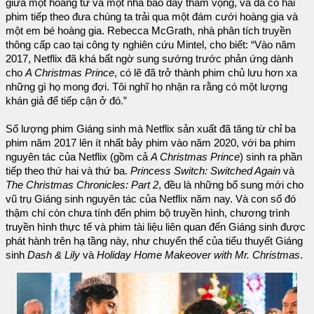
giữa một hoàng tử và một nhà báo đầy tham vọng, và đã có hai
phim tiếp theo đưa chúng ta trải qua một đám cưới hoàng gia và
một em bé hoàng gia. Rebecca McGrath, nhà phân tích truyền
thông cấp cao tại công ty nghiên cứu Mintel, cho biết: “Vào năm
2017, Netflix đã khá bất ngờ sung sướng trước phản ứng dành
cho
A Christmas Prince
, có lẽ đã trở thành phim chủ lưu hơn xa
những gì họ mong đợi. Tôi nghĩ họ nhận ra rằng có một lượng
khán giả để tiếp cận ở đó.”
Số lượng phim Giáng sinh mà Netflix sản xuất đã tăng từ chỉ ba
phim năm 2017 lên ít nhất bảy phim vào năm 2020, với ba phim
nguyên tác của Netflix (gồm cả
A Christmas Prince
) sinh ra phần
tiếp theo thứ hai và thứ ba.
Princess Switch: Switched Again
và
The Christmas Chronicles: Part 2
, đều là những bổ sung mới cho
vũ trụ Giáng sinh nguyên tác của Netflix năm nay. Và con số đó
thậm chí còn chưa tính đến phim bộ truyền hình, chương trình
truyền hình thực tế và phim tài liệu liên quan đến Giáng sinh được
phát hành trên hạ tầng này, như chuyển thể của tiểu thuyết Giáng
sinh
Dash & Lily
và
Holiday Home Makeover with Mr. Christmas
.