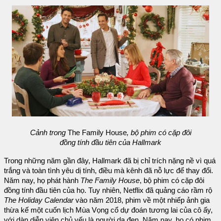
Cảnh trong
The Family House
, bộ phim có cặp đôi
đồng tính đầu tiên của Hallmark
Trong những năm gần đây, Hallmark đã bị chỉ trích nặng nề vì quá
trắng và toàn tình yêu dị tính, điều mà kênh đã nỗ lực để thay đổi.
Năm nay, họ phát hành
The Family House
, bộ phim có cặp đôi
đồng tính đầu tiên của họ. Tuy nhiên, Netflix đã quảng cáo rầm rộ
The Holiday Calendar
vào năm 2018, phim về một nhiếp ảnh gia
thừa kế một cuốn lịch Mùa Vọng cổ dự đoán tương lai của cô ấy,
với dàn diễn viên chủ yếu là người da đen. Năm nay, họ có phim