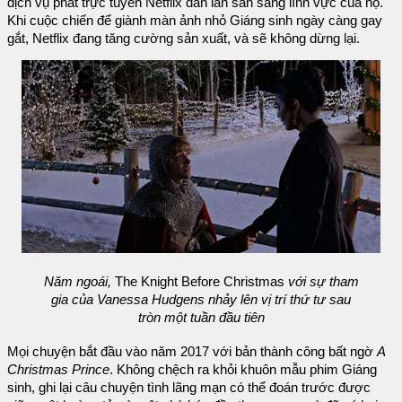
dịch vụ phát trực tuyến Netflix dần lấn sân sang lĩnh vực của họ.
Khi cuộc chiến để giành màn ảnh nhỏ Giáng sinh ngày càng gay
gắt, Netflix đang tăng cường sản xuất, và sẽ không dừng lại.
Năm ngoái,
The Knight Before Christmas
với sự tham
gia của Vanessa Hudgens nhảy lên vị trí thứ tư sau
tròn một tuần đầu tiên
Mọi chuyện bắt đầu vào năm 2017 với bản thành công bất ngờ
A
Christmas Prince
. Không chệch ra khỏi khuôn mẫu phim Giáng
sinh, ghi lại câu chuyện tình lãng mạn có thể đoán trước được