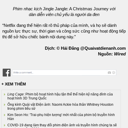
Phim nhạc kịch
Jingle Jangle: A Christmas Journey
với
dàn diễn viên chủ yếu là người da đen
“Netflix đang thể hiện rất rõ thủ pháp của mình, và họ sẽ dành
nguồn lực thực sự, thời gian và công sức cũng như hoạt động tiếp
thị để sở hữu chiếc bánh nội dung này.”
Dịch: © Hải Đăng @Quaivatdienanh.com
Nguồn:
Wired
+ XEM THÊM
Ling Cage
: Phim bộ hoạt hình hậu tận thế thể hiện kỹ năng đỉnh của
hoạt hình 3D Trung Quốc
Ống kính Quái vật Điện ảnh: Naomi Ackie hóa thân Whitney Houston
trong phim tiểu sử
Kim Seon Ho: 'Trai-phụ hiện tượng' mới nhất của phim bộ truyền hình
Hàn
COVID-19 đang làm thay đổi phim điện ảnh và truyền hình chúng ta sẽ