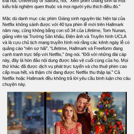
Đại học University of Salford, nói, “Xem phim Giáng sinh là một
kiểu trải nghiệm quen thuộc và mọi người yêu thích điều đó.”
Mặc dù danh mục các phim Giáng sinh nguyên tác hiện tại của
Netflix không sánh được với 40 tựa phim lễ mới trên Hallmark
năm nay, cũng không bằng con số 34 của Lifetime, Tom Nunan,
giảng viên tại Trường Sân khấu, Điện ảnh và Truyền hình UCLA
và là cựu chủ tịch mạng truyền hình nói rằng các kênh ngày lễ có
quảng cáo “nên sợ hãi”. “Lifetime, Hallmark và Freeform đang
cạnh tranh trực tiếp với Netflix,” ông nói. “Đối với những đài cáp
này, đây là hòn đảo nội dung được bảo vệ cuối cùng của họ. Mọi
thứ khác đã được dịch vụ phát trực tuyến và cho thuê phim cao
cấp mua hết, và thậm chí đang được Netflix thu thập lại.” Cả
Netflix hoặc Hallmark đều không trả lời yêu cầu bình luận cho câu
chuyện này.