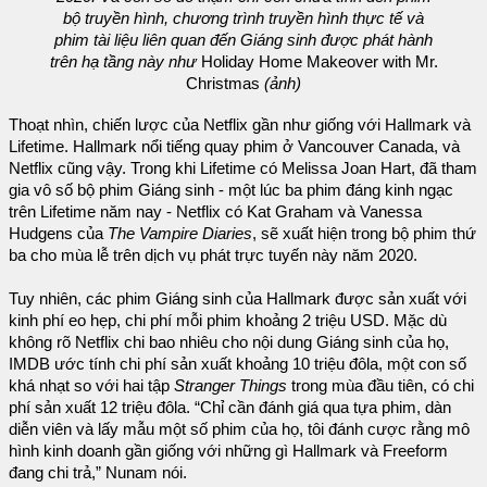
bộ truyền hình, chương trình truyền hình thực tế và
phim tài liệu liên quan đến Giáng sinh được phát hành
trên hạ tầng này như
Holiday Home Makeover with Mr.
Christmas
(ảnh)
Thoạt nhìn, chiến lược của Netflix gần như giống với Hallmark và
Lifetime. Hallmark nổi tiếng quay phim ở Vancouver Canada, và
Netflix cũng vậy. Trong khi Lifetime có Melissa Joan Hart, đã tham
gia vô số bộ phim Giáng sinh - một lúc ba phim đáng kinh ngạc
trên Lifetime năm nay - Netflix có Kat Graham và Vanessa
Hudgens của
The Vampire Diaries
, sẽ xuất hiện trong bộ phim thứ
ba cho mùa lễ trên dịch vụ phát trực tuyến này năm 2020.
Tuy nhiên, các phim Giáng sinh của Hallmark được sản xuất với
kinh phí eo hẹp, chi phí mỗi phim khoảng 2 triệu USD. Mặc dù
không rõ Netflix chi bao nhiêu cho nội dung Giáng sinh của họ,
IMDB ước tính chi phí sản xuất khoảng 10 triệu đôla, một con số
khá nhạt so với hai tập
Stranger Things
trong mùa đầu tiên, có chi
phí sản xuất 12 triệu đôla. “Chỉ cần đánh giá qua tựa phim, dàn
diễn viên và lấy mẫu một số phim của họ, tôi đánh cược rằng mô
hình kinh doanh gần giống với những gì Hallmark và Freeform
đang chi trả,” Nunam nói.