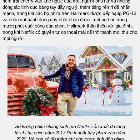
ném trái cherry vào khe ngực của một người phụ nữ và những
động tác tình dục bằng tay đầy ngụ ý, thêm tiếng rên rỉ để nhấn
mạnh, trong khi các bộ phim trên Hallmark được xếp hạng PG-13
và nhân vật hành động duy nhất nhận được một nụ hôn trong
mười phút cuối cùng của phim. Hallmark thân thiện với gia đình,
trong khi Netflix có quyền tự do thoải mái để trở thành mọi thứ cho
mọi người.
Số lượng phim Giáng sinh mà Netflix sản xuất đã tăng
từ chỉ ba phim năm 2017 lên ít nhất bảy phim vào năm
2020. Và con số đó thậm chí còn chưa tính đến phim