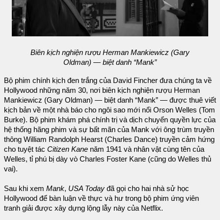
Biên kịch nghiện rượu Herman Mankiewicz (Gary
Oldman) — biệt danh “Mank”
Bộ phim chính kịch đen trắng của David Fincher đưa chúng ta về
Hollywood những năm 30, nơi biên kịch nghiện rượu Herman
Mankiewicz (Gary Oldman) — biệt danh “Mank” — được thuê viết
kịch bản về một nhà báo cho ngôi sao mới nổi Orson Welles (Tom
Burke). Bộ phim khám phá chính trị và dịch chuyển quyền lực của
hệ thống hãng phim và sự bất mãn của Mank với ông trùm truyền
thông William Randolph Hearst (Charles Dance) truyền cảm hứng
cho tuyệt tác
Citizen Kane
năm 1941 và nhân vật cùng tên của
Welles, tỉ phú bị dày vò Charles Foster Kane (cũng do Welles thủ
vai).
Sau khi xem
Mank
,
USA Today
đã gọi cho hai nhà sử học
Hollywood để bàn luận về thực và hư trong bộ phim ứng viên
tranh giải được xây dựng lộng lẫy này của Netflix.