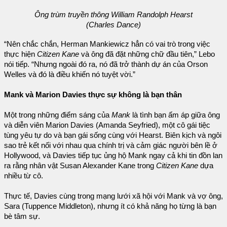
Ông trùm truyền thông William Randolph Hearst
(Charles Dance)
“Nên chắc chắn, Herman Mankiewicz hẳn có vai trò trong việc
thực hiện
Citizen Kane
và ông đã đặt những chữ đầu tiên,” Lebo
nói tiếp. “Nhưng ngoài đó ra, nó đã trở thành dự án của Orson
Welles và đó là điều khiến nó tuyệt vời.”
Mank và Marion Davies thực sự không là bạn thân
Một trong những điểm sáng của
Mank
là tình bạn ấm áp giữa ông
và diễn viên Marion Davies (Amanda Seyfried), một cô gái tiệc
tùng yêu tự do và bạn gái sống cùng với Hearst. Biên kịch và ngôi
sao trẻ kết nối với nhau qua chính trị và cảm giác người bên lề ở
Hollywood, và Davies tiếp tục ủng hộ Mank ngay cả khi tin đồn lan
ra rằng nhân vật Susan Alexander Kane trong
Citizen Kane
dựa
nhiều từ cô.
Thực tế, Davies cùng trong mạng lưới xã hội với Mank và vợ ông,
Sara (Tuppence Middleton), nhưng ít có khả năng họ từng là bạn
bè tâm sự.