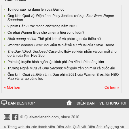
10 ngôi sao nữ đang lên của Đại lục
Ống kính Quái vật Điện ảnh: Patty Jenkins chỉ đạo
Star Wars: Rogue
Squadron
9 phim Hàn được mong chờ trong năm 2021
Có phải Warner Bros cho cinema tiêu vong luôn?
Nhật quang chi hạ
: Thế giới tinh tế và phức tạp của thiếu nữ
Wonder Woman 1984
: Mọi điều ta biết về sự trở lại của Steve Trevor
The Day I Died: Unclosed Case
cho thấy sự kiên nhẫn và con mắt chọn
dự án của Kim Hye Soo
Phim bộ truyền hình ngắn tập kinh phí lớn đến thời hoàng kim
Trương Nghệ Mưu và
One Second
: Một giây trên phim là cả cuộc đời
Ống kính Quái vật Điện ảnh: Dàn phim 2021 của Warner Bros. lên HBO
Max và ra rạp cùng lúc
« Mới hơn
Cũ hơn »
BẢN DESKTOP
DIỄN ĐÀN
VỀ CHÚNG TÔI
© Quaivatdienanh.com, since 2010
» Trang web do các thành viên Diễn đàn Quái vật Điện ảnh xây dựng và