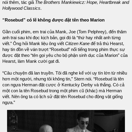
nói thêm, tác giả
The Brothers Mankiewicz: Hope, Heartbreak and
Hollywood Classics
.
“Rosebud” có lẽ không được đặt tên theo Marion
Gần cuối phim, em trai của Mank, Joe (Tom Pelphrey), đến thăm
anh trai sau khi đọc kịch bản, gọi đó là “thứ hay nhất anh từng
viết.” Ông hỏi Mank liệu ông viết
Citizen Kane
để trả thù Hearst,
hay tin đồn về ván trượt “Rosebud” nổi tiếng trong phim thực sự
được đặt theo “tên gọi yêu cho bộ phận sinh dục của Marion” của
Hearst, làm Mank cười gạt đi.
“Câu chuyện đã lan truyền. Tôi đã nghe kể với uy tín lớn từ nhiều
hơn một người, nhưng tôi không tin,” Stern nói. “Rosebud là tên
con ngựa Herman đặt cược ở Kentucky Derby và thắng. Có cả
một con la tên Rosebud trong một phim cũ (khác) mà Herman
viết. Nên ông ta có lịch sử đặt tên Rosebud cho động vật giống
ngựa.”