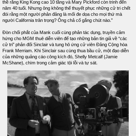
thề rằng King Kong cao 10 tầng và Mary Pickford còn trinh đến
năm 40 tuổi. Nhưng ông không thể thuyết phục những cử tri chết
đói rằng một người phản đảng là mối đe dọa cho mọi thứ mà
người California trân trọng? Ông chả cố gắng chút nào.”
Đòn chối phắt của Mank cuối cùng phản tác dụng, truyền cảm
hứng cho MGM thuê diễn viên để tạo những bản tin giả về “các
cử tri” phản đối Sinclair và tung hô ứng cử viên Đảng Cộng hòa
Frank Merriam. Khi Sinclair sau cùng thua bầu cử, một đạo diễn
của những quảng cáo công kích đó, Shelly Metcalf (Jamie
McShane), chìm trong cảm giác tội lỗi và tự sát.