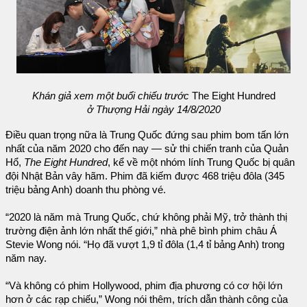
Khán giả xem một buổi chiếu trước
The Eight Hundred
ở Thượng Hải ngày 14/8/2020
Điều quan trọng nữa là Trung Quốc đứng sau phim bom tấn lớn
nhất của năm 2020 cho đến nay — sử thi chiến tranh của Quản
Hổ,
The Eight Hundred
, kể về một nhóm lính Trung Quốc bị quân
đội Nhật Bản vây hãm. Phim đã kiếm được 468 triệu đôla (345
triệu bảng Anh) doanh thu phòng vé.
“2020 là năm mà Trung Quốc, chứ không phải Mỹ, trở thành thị
trường điện ảnh lớn nhất thế giới,” nhà phê bình phim châu Á
Stevie Wong nói. “Họ đã vượt 1,9 tỉ đôla (1,4 tỉ bảng Anh) trong
năm nay.
“Và không có phim Hollywood, phim địa phương có cơ hội lớn
hơn ở các rạp chiếu,” Wong nói thêm, trích dẫn thành công của