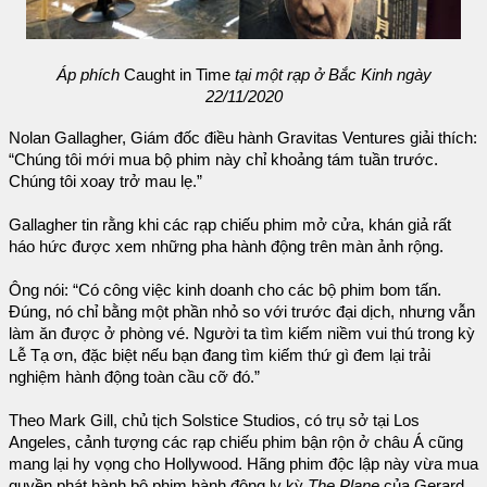
Áp phích
Caught in Time
tại một rạp ở Bắc Kinh ngày
22/11/2020
Nolan Gallagher, Giám đốc điều hành Gravitas Ventures giải thích:
“Chúng tôi mới mua bộ phim này chỉ khoảng tám tuần trước.
Chúng tôi xoay trở mau lẹ.”
Gallagher tin rằng khi các rạp chiếu phim mở cửa, khán giả rất
háo hức được xem những pha hành động trên màn ảnh rộng.
Ông nói: “Có công việc kinh doanh cho các bộ phim bom tấn.
Đúng, nó chỉ bằng một phần nhỏ so với trước đại dịch, nhưng vẫn
làm ăn được ở phòng vé. Người ta tìm kiếm niềm vui thú trong kỳ
Lễ Tạ ơn, đặc biệt nếu bạn đang tìm kiếm thứ gì đem lại trải
nghiệm hành động toàn cầu cỡ đó.”
Theo Mark Gill, chủ tịch Solstice Studios, có trụ sở tại Los
Angeles, cảnh tượng các rạp chiếu phim bận rộn ở châu Á cũng
mang lại hy vọng cho Hollywood. Hãng phim độc lập này vừa mua
quyền phát hành bộ phim hành động ly kỳ
The Plane
của Gerard