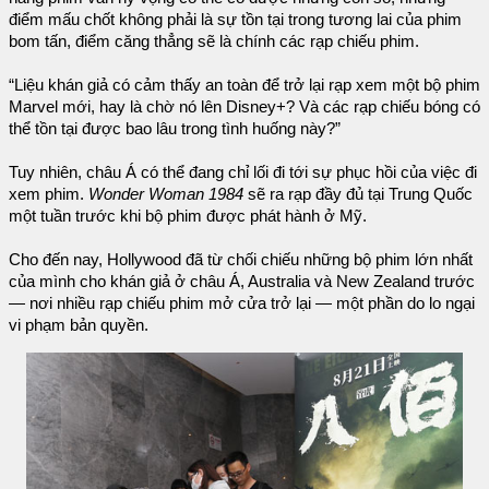
điểm mấu chốt không phải là sự tồn tại trong tương lai của phim
bom tấn, điểm căng thẳng sẽ là chính các rạp chiếu phim.
“Liệu khán giả có cảm thấy an toàn để trở lại rạp xem một bộ phim
Marvel mới, hay là chờ nó lên Disney+? Và các rạp chiếu bóng có
thể tồn tại được bao lâu trong tình huống này?”
Tuy nhiên, châu Á có thể đang chỉ lối đi tới sự phục hồi của việc đi
xem phim.
Wonder Woman 1984
sẽ ra rạp đầy đủ tại Trung Quốc
một tuần trước khi bộ phim được phát hành ở Mỹ.
Cho đến nay, Hollywood đã từ chối chiếu những bộ phim lớn nhất
của mình cho khán giả ở châu Á, Australia và New Zealand trước
— nơi nhiều rạp chiếu phim mở cửa trở lại — một phần do lo ngại
vi phạm bản quyền.