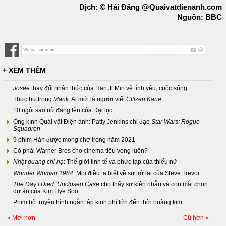
Dịch: © Hải Đăng @Quaivatdienanh.com
Nguồn: BBC
+ XEM THÊM
Josee
thay đổi nhận thức của Han Ji Min về tình yêu, cuộc sống
Thực hư trong
Mank
: Ai mới là người viết
Citizen Kane
10 ngôi sao nữ đang lên của Đại lục
Ống kính Quái vật Điện ảnh: Patty Jenkins chỉ đạo
Star Wars: Rogue
Squadron
9 phim Hàn được mong chờ trong năm 2021
Có phải Warner Bros cho cinema tiêu vong luôn?
Nhật quang chi hạ
: Thế giới tinh tế và phức tạp của thiếu nữ
Wonder Woman 1984
: Mọi điều ta biết về sự trở lại của Steve Trevor
The Day I Died: Unclosed Case
cho thấy sự kiên nhẫn và con mắt chọn
dự án của Kim Hye Soo
Phim bộ truyền hình ngắn tập kinh phí lớn đến thời hoàng kim
« Mới hơn
Cũ hơn »