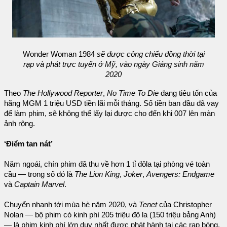
Wonder Woman 1984
sẽ được công chiếu đồng thời tại
rạp và phát trực tuyến ở Mỹ, vào ngày Giáng sinh năm
2020
Theo
The Hollywood Reporter
,
No Time To Die
đang tiêu tốn của
hãng MGM 1 triệu USD tiền lãi mỗi tháng. Số tiền ban đầu đã vay
để làm phim, sẽ không thể lấy lại được cho đến khi 007 lên màn
ảnh rộng.
‘Điểm tan nát’
Năm ngoái, chín phim đã thu về hơn 1 tỉ đôla tại phòng vé toàn
cầu — trong số đó là
The Lion King
,
Joker
,
Avengers: Endgame
và
Captain Marvel
.
Chuyển nhanh tới mùa hè năm 2020, và
Tenet
của Christopher
Nolan — bộ phim có kinh phí 205 triệu đô la (150 triệu bảng Anh)
— là phim kinh phí lớn duy nhất được phát hành tại các rạp bóng,