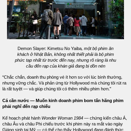
Demon Slayer: Kimetsu No Yaiba
, một bộ phim ăn
khách ở Nhật Bản, không nhất thiết phải là bộ phim
phức tạp nhất từ trước đến nay, nhưng rõ ràng là nhu
cầu đến rạp của khán giả đang bị dồn nén
“Chắc chắn, doanh thu phòng vé ít hơn so với lúc bình thường,
nhưng vững chắc. Và phản ứng từ Hollywood mà chúng tôi rút ra
là rất tuyệt — và giúp chúng tôi có thêm nhiều phim hơn.”
Cá cần nước — Muốn kinh doanh phim bom tấn hãng phim
phải nghĩ đến rạp chiếu
Kế hoạch phát hành
Wonder Woman 1984
— chứng kiến châu Á,
châu Âu và châu Phi chiếu trước khi phim này ra mắt vào ngày
Giáng sinh tại Mỹ — có thể cho thấy Hollywood đang đánh thức