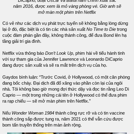
DiCaprio, đoạt Oscar và Bafta nam chính xuất sắc
năm 2016, được xem là mỏ vàng phòng vé. Giờ anh sẽ
mở màn một phim trên Netflix
Có vẻ như các dịch vụ phát trực tuyến sẽ không bằng lòng dừng
lại ở đó, đặc biệt là có tin các nhà sản xuất
No Time to Die
trong
cuộc đàm phán gần đây, không thành công, để đưa Bond lên hạ
tầng giải trí gia đình.
Netflix vừa thông báo
Don’t Look Up
, phim hài về tiểu hành tinh
với sự tham gia của Jennifer Lawrence và Leonardo DiCaprio
đang được sản xuất và sẽ ra mắt trên dịch vụ của họ.
Gaydos bình luận: “Trước Covid, ở Hollywood, có một căn phòng
đang bốc cháy. Đại dịch đã đổ xăng vào phần còn lại của ngôi
nhà. Tôi không bao giờ mong đợi thức dậy và đọc tin rằng Leo Di
Caprio — một trong những cái tên ở Hollywood có thể đưa phim
ra rạp chiếu — sẽ mở màn phim trên Netflix.”
Nếu
Wonder Woman 1984
thành công rực rỡ và có tin vaccine
thành công sắp được tung ra, năm 2021 có thể vẫn cứu được
bom tấn truyền thống trên màn ảnh rộng.