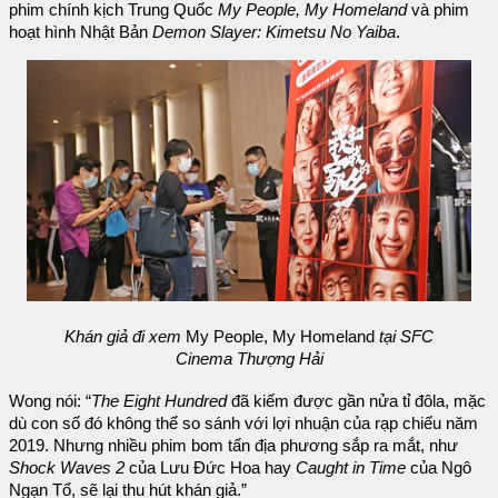
phim chính kịch Trung Quốc
My People, My Homeland
và phim
hoạt hình Nhật Bản
Demon Slayer: Kimetsu No Yaiba
.
Khán giả đi xem
My People, My Homeland
tại SFC
Cinema Thượng Hải
Wong nói: “
The Eight Hundred
đã kiếm được gần nửa tỉ đôla, mặc
dù con số đó không thể so sánh với lợi nhuận của rạp chiếu năm
2019. Nhưng nhiều phim bom tấn địa phương sắp ra mắt, như
Shock Waves 2
của Lưu Đức Hoa hay
Caught in Time
của Ngô
Ngạn Tổ, sẽ lại thu hút khán giả.”