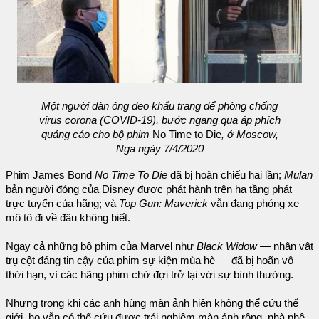
Một người đàn ông đeo khẩu trang để phòng chống
virus corona (COVID-19), bước ngang qua áp phích
quảng cáo cho bộ phim
No Time to Die
, ở Moscow,
Nga ngày 7/4/2020
Phim James Bond
No Time To Die
đã bị hoãn chiếu hai lần;
Mulan
bản người đóng của Disney được phát hành trên hạ tầng phát
trực tuyến của hãng; và
Top Gun: Maverick
vẫn đang phóng xe
mô tô đi về đâu không biết.
Ngay cả những bộ phim của Marvel như
Black Widow
— nhân vật
trụ cột đáng tin cậy của phim sự kiện mùa hè — đã bị hoãn vô
thời hạn, vì các hãng phim chờ đợi trở lại với sự bình thường.
Nhưng trong khi các anh hùng màn ảnh hiện không thể cứu thế
giới, họ vẫn có thể cứu được trải nghiệm màn ảnh rộng, nhà phê