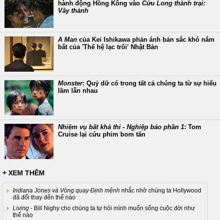
hành động Hồng Kông vào
Cửu Long thành trại:
Vây thành
A Man
của Kei Ishikawa phản ánh bản sắc khó nắm
bắt của 'Thế hệ lạc trôi' Nhật Bản
Monster
: Quỷ dữ có trong tất cả chúng ta từ sự hiểu
lầm lẫn nhau
Nhiệm vụ bất khả thi - Nghiệp báo phần 1
: Tom
Cruise lại cứu phim bom tấn
+ XEM THÊM
Indiana Jones và Vòng quay Định mệnh
nhắc nhở chúng ta Hollywood
đã đổi thay đến thế nào
Living
- Bill Nighy cho chúng ta tự hỏi mình muốn sống cuộc đời như
thế nào