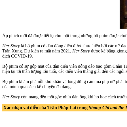
Áp phích mới đã được tiết lộ cho một trong những bộ phim được chờ 
Her Story
là bộ phim có dàn đồng diễn được thực hiện bởi các nữ đạ
Trần Xung. Dự kiến ra mắt năm 2021,
Her Story
được kể bằng giọng 
dịch COVID-19.
Bộ phim có sự góp mặt của dàn diễn viên đông đảo bao gồm Châu 
hiện tại tới thần tượng lớn tuổi, các diễn viên thắng giải đến các ngôi
Bộ phim khám phá nỗi khó khăn và lòng dũng cảm mà phụ nữ phải trải 
của mình qua cách kể chuyện đa dạng.
Her Story
còn mang đến một góc nhìn đàn ông khi họ học cách trưởng
Xác nhận vai diễn của Trần Pháp Lai trong
Shang-Chi and the L