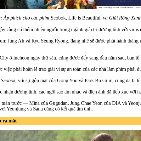
a: Áp phích cho các phim
Seobok, Life is Beautiful,
và Giải Rồng Xanh
ngày càng có thêm nhiều người trong ngành giải trí dương tính với virus
n Yum Jung Ah và Ryu Seung Ryong, đáng nhẽ sẽ được phát hành tháng 
e City ở Incheon ngày thứ sáu, cũng được đẩy sang đầu năm sau, ban tổ
việc phải hoãn lễ trao giải vì sự an toàn của các nhà làm phim phải đ
n
Seobok
, với sự góp mặt của Gong Yoo và Park Bo Gum, cũng đã bị lù
 nhận dương tính, các ngôi sao âm nhạc và điện ảnh đã tiếp xúc với h
ha tuần trước — Mina của Gugudan, Jung Chae Yeon của DIA và Yeonj
với Yeonjung và Sana cũng có kết quả âm tính.
 ra mắt