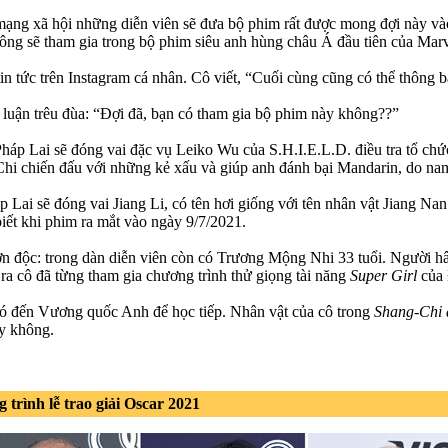
n mạng xã hội những diễn viên sẽ đưa bộ phim rất được mong đợi này và
g sẽ tham gia trong bộ phim siêu anh hùng châu Á đầu tiên của Marv
tin tức trên Instagram cá nhân. Cô viết, “Cuối cùng cũng có thể thôn
 luận trêu đùa: “Đợi đã, bạn có tham gia bộ phim này không??”
 Pháp Lai sẽ đóng vai đặc vụ Leiko Wu của S.H.I.E.L.D. điều tra tổ c
g-Chi chiến đấu với những kẻ xấu và giúp anh đánh bại Mandarin, do n
p Lai sẽ đóng vai Jiang Li, có tên hơi giống với tên nhân vật Jiang 
biết khi phim ra mắt vào ngày 9/7/2021.
 độc: trong dàn diễn viên còn có Trương Mộng Nhi 33 tuổi. Người hâ
a cô đã từng tham gia chương trình thử giọng tài năng
Super Girl
của 
ó đến Vương quốc Anh để học tiếp. Nhân vật của cô trong
Shang-Chi 
ay không.
 trình lễ trao giải Oscar 2021