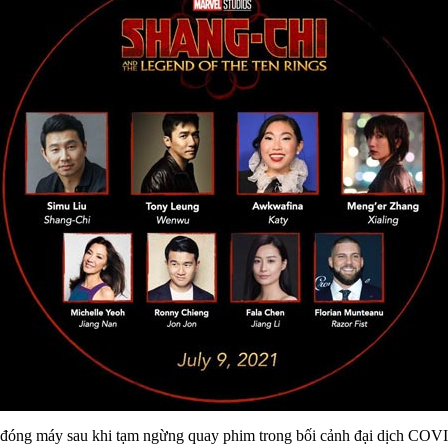
 đóng máy sau khi tạm ngừng quay phim trong bối cảnh đại dịch COV