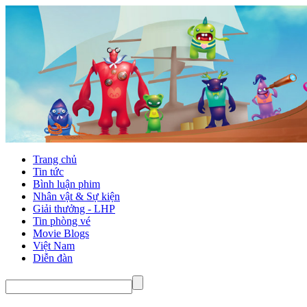
Trang chủ
Tin tức
Bình luận phim
Nhân vật & Sự kiện
Giải thưởng - LHP
Tin phòng vé
Movie Blogs
Việt Nam
Diễn đàn