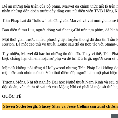
Để ăn mừng tiến triển của bộ phim, Marvel đã chính thức tiết lộ trê
nhận những đồn đoán trước đây rằng cựu nữ diễn viên TVB Hồng Kôn
Trần Pháp Lai đã “follow” bài đăng của Marvel và vui mừng chia sẻ 
Bạn diễn Simu Liu, người đóng vai Shang-Chi trên tựa phim, đã bình
Một thời gian trước, nhiều phương tiện truyền thông đã đưa tin Trần
Reston. Là một cao thủ võ thuật, Leiko sau đó đã hợp tác với Shan
Tuy nhiên, Marvel đã bác bỏ những tin đồn đó. Thay vì thế, Trần Phá
biệt, chẳng hạn chị em hoặc sư phụ và đệ tử. Dù là gì, người xem sẽ 
Mặc dù không nổi tiếng ở Hollywood nhưng Trần Pháp Lai không đơn
một bức ảnh nhóm có cô. Vào thời điểm đó, người hâm mộ phát hiện r
Trương Mộng Nhi tốt nghiệp Đại học Nghệ thuật Nam Kinh và sau đ
độc đoán, vẫn chưa rõ vai trò của Mộng Nhi có phải là một sát thủ h
QUỐC TẾ
Steven Soderbergh, Stacey Sher và Jesse Collins sản xuất chương