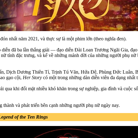
đón nhất năm 2021, và thực sự là một phim lớn (theo nghĩa đen).
o diễn đã ba lần thắng giải — đạo diễn Đài Loan Trương Ngãi Gia, đ
nữ tính đặc trưng, và kể về những mảnh đời của những người phụ nữ bì
Tấn, Dịch Dương Thiên Tỉ, Trịnh Tú Văn, Hứa Đệ, Phùng Đức Luân,
 sao gạo cội,
Her Story
có một trong những dàn diễn viên đa dạng nhất 
qua khi đối mặt nhiều khó khăn trong sự nghiệp, gia đình và cuộc sốn
 thành và phát triển bên cạnh những người phụ nữ ngày nay.
egend of the Ten Rings