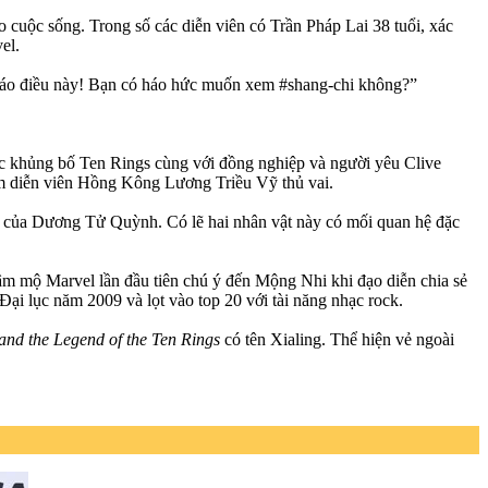
o cuộc sống. Trong số các diễn viên có Trần Pháp Lai 38 tuổi, xác
el.
g báo điều này! Bạn có háo hức muốn xem #shang-chi không?”
hức khủng bố Ten Rings cùng với đồng nghiệp và người yêu Clive
am diễn viên Hồng Kông Lương Triều Vỹ thủ vai.
Nan của Dương Tử Quỳnh. Có lẽ hai nhân vật này có mối quan hệ đặc
m mộ Marvel lần đầu tiên chú ý đến Mộng Nhi khi đạo diễn chia sẻ
Đại lục năm 2009 và lọt vào top 20 với tài năng nhạc rock.
and the Legend of the Ten Rings
có tên Xialing. Thể hiện vẻ ngoài