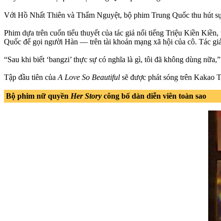
Với Hồ Nhất Thiên và Thẩm Nguyệt, bộ phim Trung Quốc thu hút sự nổ
Phim dựa trên cuốn tiểu thuyết của tác giả nổi tiếng Triệu Kiền Ki
Quốc để gọi người Hàn — trên tài khoản mạng xã hội của cô. Tác giả 
“Sau khi biết ‘bangzi’ thực sự có nghĩa là gì, tôi đã không dùng nữa,”
Tập đầu tiên của
A Love So Beautiful
sẽ được phát sóng trên Kakao 
Bộ phim nữ quyền
Her Story
công bố dàn diễn viên toàn sao