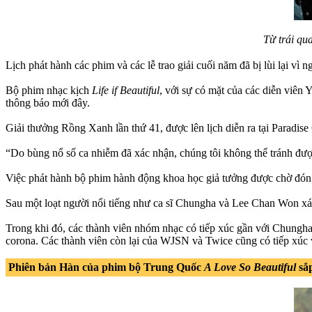
Từ trái qu
Lịch phát hành các phim và các lễ trao giải cuối năm đã bị lùi lại vì 
Bộ phim nhạc kịch
Life if Beautiful
, với sự có mặt của các diễn viê
thông báo mới đây.
Giải thưởng Rồng Xanh lần thứ 41, được lên lịch diễn ra tại Paradis
“Do bùng nổ số ca nhiễm đã xác nhận, chúng tôi không thể tránh được 
Việc phát hành bộ phim hành động khoa học giả tưởng được chờ đó
Sau một loạt người nổi tiếng như ca sĩ Chungha và Lee Chan Won xác
Trong khi đó, các thành viên nhóm nhạc có tiếp xúc gần với Chung
corona. Các thành viên còn lại của WJSN và Twice cũng có tiếp xúc 
Phiên bản Hàn của phim bộ Trung Quốc
A Love So Beautiful
sắp