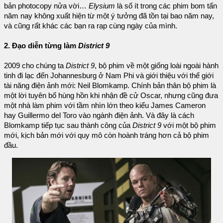
bản photocopy nửa vời…
Elysium
là số ít trong các phim bom tấn
năm nay không xuất hiện từ một ý tưởng đã tồn tại bao năm nay,
và cũng rất khác các bạn ra rạp cùng ngày của mình.
2. Đạo diễn từng làm
District 9
2009 cho chúng ta
District 9
, bộ phim về một giống loài ngoài hành
tinh đi lạc đến Johannesburg ở Nam Phi và giới thiệu với thế giới
tài năng điện ảnh mới: Neil Blomkamp. Chính bản thân bộ phim là
một lời tuyên bố hùng hồn khi nhận đề cử Oscar, nhưng cũng đưa
một nhà làm phim với tầm nhìn lớn theo kiểu James Cameron
hay Guillermo del Toro vào ngành điện ảnh. Và đây là cách
Blomkamp tiếp tục sau thành công của
District 9
với một bộ phim
mới, kịch bản mới với quy mô còn hoành tráng hơn cả bộ phim
đầu.