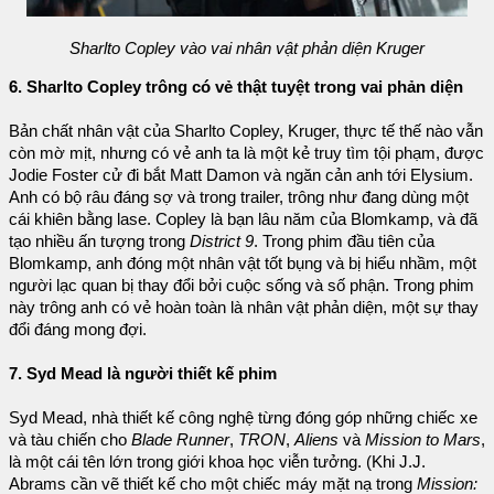
Sharlto Copley vào vai nhân vật phản diện Kruger
6. Sharlto Copley trông có vẻ thật tuyệt trong vai phản diện
Bản chất nhân vật của Sharlto Copley, Kruger, thực tế thế nào vẫn
còn mờ mịt, nhưng có vẻ anh ta là một kẻ truy tìm tội phạm, được
Jodie Foster cử đi bắt Matt Damon và ngăn cản anh tới Elysium.
Anh có bộ râu đáng sợ và trong trailer, trông như đang dùng một
cái khiên bằng lase. Copley là bạn lâu năm của Blomkamp, và đã
tạo nhiều ấn tượng trong
District 9
. Trong phim đầu tiên của
Blomkamp, anh đóng một nhân vật tốt bụng và bị hiểu nhầm, một
người lạc quan bị thay đổi bởi cuộc sống và số phận. Trong phim
này trông anh có vẻ hoàn toàn là nhân vật phản diện, một sự thay
đổi đáng mong đợi.
7. Syd Mead là người thiết kế phim
Syd Mead, nhà thiết kế công nghệ từng đóng góp những chiếc xe
và tàu chiến cho
Blade Runner
,
TRON
,
Aliens
và
Mission to Mars
,
là một cái tên lớn trong giới khoa học viễn tưởng. (Khi J.J.
Abrams cần vẽ thiết kế cho một chiếc máy mặt nạ trong
Mission: