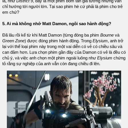
là, như
District 9
, đây là một phim bom tấn giả tưởng nhưng vẫn
chỉ hướng tới người lớn. Tại sao phim hè cứ phải là phim cho trẻ
em chứ?
5. Ai mà không nhớ Matt Damon, ngôi sao hành động?
Đã lâu rồi kể từ khi Matt Damon (từng đóng ba phim
Bourne
và
Green Zone
) được đóng phim hành động. Trong
Elysium
, anh trở
lại với thể loại phim này trong một vai diễn có vẻ có chiều sâu và
can đảm hơn. Lựa chọn phim gần đây của Damon có vẻ là đều có
chủ ý, và việc anh chọn một phim ngoài luông như
Elysium
chứng
tỏ rằng sự nghiệp của anh vẫn còn đang chiều đi lên.