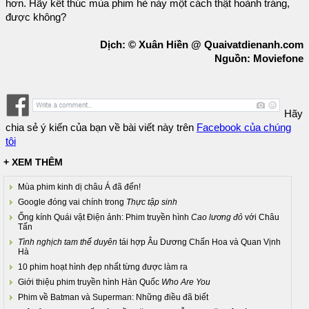
hơn. Hãy kết thúc mùa phim hè này một cách thật hoành tráng,
được không?
Dịch: © Xuân Hiền @ Quaivatdienanh.com
Nguồn: Moviefone
Hãy
chia sẻ ý kiến của bạn về bài viết này trên
Facebook của chúng
tôi
+ XEM THÊM
Mùa phim kinh dị châu Á đã đến!
Google đóng vai chính trong
Thực tập sinh
Ống kính Quái vật Điện ảnh: Phim truyền hình
Cao lương đỏ
với Châu
Tấn
Tình nghịch tam thế duyên
tái hợp Âu Dương Chấn Hoa và Quan Vịnh
Hà
10 phim hoạt hình đẹp nhất từng được làm ra
Giới thiệu phim truyền hình Hàn Quốc
Who Are You
Phim về Batman và Superman: Những điều đã biết