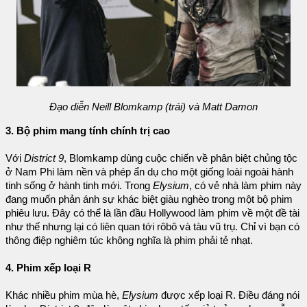
Đạo diễn Neill Blomkamp (trái) và Matt Damon
3. Bộ phim mang tính chính trị cao
Với
District 9
, Blomkamp dùng cuộc chiến về phân biệt chủng tộc
ở Nam Phi làm nền và phép ẩn dụ cho một giống loài ngoài hành
tinh sống ở hành tinh mới. Trong
Elysium
, có vẻ nhà làm phim này
đang muốn phản ánh sự khác biệt giàu nghèo trong một bộ phim
phiêu lưu. Đây có thể là lần đầu Hollywood làm phim về một đề tài
như thế nhưng lại có liên quan tới rôbô và tàu vũ trụ. Chỉ vì bạn có
thông điệp nghiêm túc không nghĩa là phim phải tẻ nhạt.
4. Phim xếp loại R
Khác nhiều phim mùa hè,
Elysium
được xếp loại R. Điều đáng nói