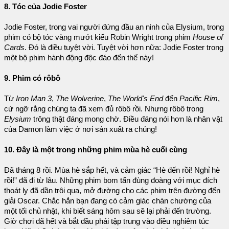
8. Tóc của Jodie Foster
Jodie Foster, trong vai người đứng đầu an ninh của Elysium, trong
phim có bộ tóc vàng mướt kiểu Robin Wright trong phim
House of
Cards
. Đó là điều tuyệt vời. Tuyệt vời hơn nữa: Jodie Foster trong
một bộ phim hành động độc đáo đến thế này!
9. Phim có rôbô
Từ
Iron Man 3
,
The Wolverine
,
The World's End
đến
Pacific Rim
,
cứ ngỡ rằng chúng ta đã xem đủ rôbô rồi. Nhưng rôbô trong
Elysium
trông thật đáng mong chờ. Điều đáng nói hơn là nhân vật
của Damon làm việc ở nơi sản xuất ra chúng!
10. Đây là một trong những phim mùa hè cuối cùng
Đã tháng 8 rồi. Mùa hè sắp hết, và cảm giác “Hè đến rồi! Nghỉ hè
rồi!” đã đi từ lâu. Những phim bom tấn đùng đoàng với mục đích
thoát ly đã dần trôi qua, mở đường cho các phim trên đường đến
giải Oscar. Chắc hẳn bạn đang có cảm giác chán chường của
một tối chủ nhật, khi biết sáng hôm sau sẽ lại phải đến trường.
Giờ chơi đã hết và bắt đầu phải tập trung vào điều nghiêm túc