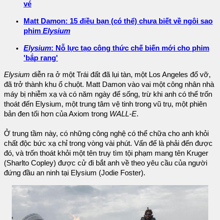
vé
Matt Damon: 15 điều bạn (có thể) chưa biết về ngôi sao
phim
Elysium
Elysium
: Nỗ lực tạo công thức chế biến mới cho phim
'bắp rang'
Elysium
diễn ra ở một Trái đất đã lụi tàn, một Los Angeles đổ vỡ,
đã trở thành khu ổ chuột. Matt Damon vào vai một công nhân nhà
máy bị nhiễm xạ và có năm ngày để sống, trừ khi anh có thể trốn
thoát đến Elysium, một trung tâm vệ tinh trong vũ trụ, một phiên
bản đen tối hơn của Axiom trong
WALL-E
.
Ở trung tầm này, có những công nghệ có thể chữa cho anh khỏi
chất độc bức xạ chỉ trong vòng vài phút. Vấn đế là phải đến được
đó, và trốn thoát khỏi một tên truy tìm tội phạm mang tên Kruger
(Sharlto Copley) được cử đi bắt anh về theo yêu cầu của người
đứng đầu an ninh tại Elysium (Jodie Foster).