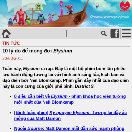
TIN TỨC
10 lý do để mong đợi
Elysium
20/08/2013
Tuần này,
Elysium
ra rạp. Đây là một bộ phim bom tấn phiêu
lưu hành động tương lai với hình ảnh sáng lóa, kịch bản và
đạo diễn bởi Neil Blomkamp. Phim gần đây nhất của đạo diễn
này là con cưng của giới phê bình,
District 9
.
8 điều cần biết về
Elysium
- phim khoa học viễn tưởng
mới nhất của Neil Blomkamp
[Bình luận phim]
Kỷ nguyên Elysium
: Tương lai đầy ác
mộng của Matt Damon
Ngoài
Bourne
: Matt Damon mất dần sức mạnh phòng