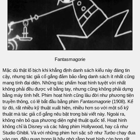
Fantasmagorie
Mặc dù thật lố bịch khi khẳng định danh sách kiểu này đáng tin
cậy, nhưng tác giả cố gắng đảm bảo rằng danh sách ít nhất cũng
mang tính đại diện. Những tác phẩm hoạt hình tuyệt vời nhất
không phải đều được vẽ bằng tay, nhưng cũng không phải dựng
bằng máy tính hết. Phim hoạt hình cũng lâu đời như phương tiện
truyền thông, có lẽ bắt đầu bằng phim
Fantasmagorie
(1908). Kể
từ đó, rất nhiều kỹ thuật xuất hiện, nhiều hơn so với một số kỹ
thuật mà tác giả cố gắng nêu bật trong bài viết này. Ngoài ra,
không nên bỏ qua phương diện nghệ thuật quốc tế. Hoạt hình
không chỉ là Disney và các hãng phim Hollywood, hay cả như
Studio Ghibli. Và với những phim hơi sặc sỡ như
Turbo
chạy đua
vào rạp, điều quan trọng là hãy nhớ rằng hoạt hình còn hơn rất