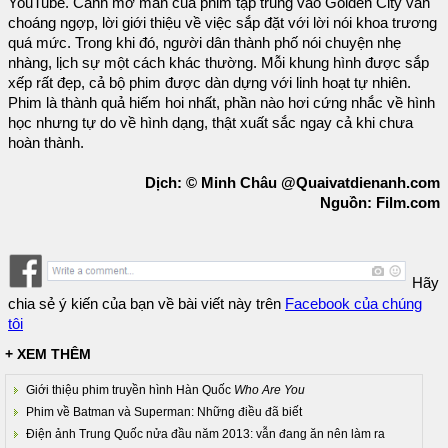
YouTube. Cảnh mở màn của phim tập trung vào Golden City vẫn
choáng ngợp, lời giới thiệu về việc sắp đặt với lời nói khoa trương
quá mức. Trong khi đó, người dân thành phố nói chuyện nhẹ
nhàng, lịch sự một cách khác thường. Mỗi khung hình được sắp
xếp rất đẹp, cả bộ phim được dàn dựng với linh hoạt tự nhiên.
Phim là thành quả hiếm hoi nhất, phần nào hơi cứng nhắc về hình
học nhưng tự do về hình dạng, thật xuất sắc ngay cả khi chưa
hoàn thành.
Dịch: © Minh Châu @Quaivatdienanh.com
Nguồn: Film.com
Hãy
chia sẻ ý kiến của bạn về bài viết này trên
Facebook của chúng
tôi
+ XEM THÊM
Giới thiệu phim truyền hình Hàn Quốc
Who Are You
Phim về Batman và Superman: Những điều đã biết
Điện ảnh Trung Quốc nửa đầu năm 2013: vẫn đang ăn nên làm ra