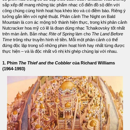
sắp xếp để mang những tác phẩm nhạc cổ điển đồ sộ đến với
công chúng cùng hình hoạt họa khéo léo và có điềm báo. Riêng ý
tưởng gắn liền với nghệ thuật. Phân cảnh The Night on Bald
Mountain là cơn ác mộng trở thành hiện thực, trong khi phân cảnh
Nutcracker hoa mỹ có lẽ là đoạn dùng nhạc Tchaikovsky tốt nhất
trên màn ảnh. Bản nhạc
Rite of Spring
làm cho
The Land Before
Time
trông như truyền hình rẻ tiền. Mỗi một phân cảnh có thể
đứng độc lập trong số những phim hoạt hình hay nhất từng được
thực hiện – và là độc nhất vô nhị khi ghép chúng lại với nhau.
1. Phim
The Thief and the Cobbler
của Richard Williams
(1964-1993)