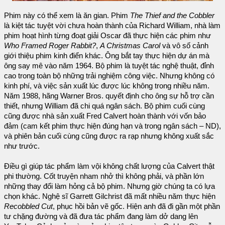
Phim này có thể xem là ăn gian. Phim
The Thief and the Cobbler
là kiệt tác tuyệt vời chưa hoàn thành của Richard William, nhà làm
phim hoạt hình từng đoạt giải Oscar đã thực hiện các phim như
Who Framed Roger Rabbit?
,
A Christmas Carol
và vô số cảnh
giới thiệu phim kinh điển khác. Ông bắt tay thực hiện dự án mà
ông say mê vào năm 1964. Bộ phim là tuyệt tác nghệ thuật, đỉnh
cao trong toàn bộ những trải nghiệm công việc. Nhưng không có
kinh phí, và việc sản xuất lúc được lúc không trong nhiều năm.
Năm 1988, hãng Warner Bros. quyết định cho ông sự hỗ trợ cần
thiết, nhưng William đã chi quá ngân sách. Bộ phim cuối cùng
cũng được nhà sản xuất Fred Calvert hoàn thành với vốn bảo
đảm (cam kết phim thực hiện đúng hạn và trong ngân sách – ND),
và phiên bản cuối cùng cũng được ra rạp nhưng không xuất sắc
như trước.
Điều gì giúp tác phẩm làm vội không chất lượng của Calvert thật
phi thường. Cốt truyện nham nhở thì không phải, và phần lớn
những thay đổi làm hỏng cả bộ phim. Nhưng giờ chúng ta có lựa
chọn khác. Nghệ sĩ Garrett Gilchrist đã mất nhiều năm thực hiện
Recobbled Cut
, phục hồi bản vẽ gốc. Hiện anh đã đi gần một phần
tư chặng đường và đã đưa tác phẩm đang làm dở dang lên