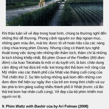
Khi thảo luận về vẻ đẹp trong hoạt hình, chúng ta thường nghĩ đến
những thứ dễ thương. Phong cảnh nguyên sơ đẹp ngoạn mục,
những gam màu ấm, mái tóc được tô vẽ hoàn hảo của các nàng
công chúa trong phim Disney. Nhưng cũng có thành tựu nghệ
thuật trong việc dựng nên những tấn thảm kịch, thậm chí là những
bi kịch khủng khiếp nhất. Bộ phim
Grave of the Fireflies
(
Mộ đom
đóm
) của Isao Tokahata là một ví dụ tuyệt vời, là bức chân dung
cảm động về hai đứa trẻ mắc kẹt trong đợt thả bom mở rộng của
Mỹ nhắm vào các thành phố của Nhật vào tháng cuối cùng của
Thế chiến thứ 2. Sự liên tưởng những quả bom đến những con
đom đóm thể hiện sự ngây thơ của trẻ em trong thời chiến và sự
tàn phá to lớn giáng xuống nhiều thành phố ở Nhật (trước cả lần
thả trái bom hạt nhân cuối cùng). Vẻ đẹp của bộ phim khiến mọi
người rơi lệ.
9. Phim
Waltz with Bashir
của by Ari Folman (2008)