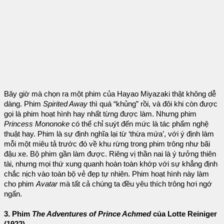
Bây giờ mà chọn ra một phim của Hayao Miyazaki thật không dễ
dàng. Phim
Spirited Away
thì quá “khủng” rồi, và đôi khi còn được
gọi là phim hoạt hình hay nhất từng được làm. Nhưng phim
Princess Mononoke
có thể chỉ suýt đến mức là tác phẩm nghệ
thuật hay. Phim là sự định nghĩa lại từ ‘thừa mứa’, với ý định làm
mỗi một miêu tả trước đó về khu rừng trong phim trông như bãi
đậu xe. Bộ phim gần làm được. Riêng vị thần nai là ý tưởng thiên
tài, nhưng mọi thứ xung quanh hoàn toàn khớp với sự khẳng định
chắc nịch vào toàn bộ vẻ đẹp tự nhiên. Phim hoạt hình này làm
cho phim
Avatar
mà tất cả chúng ta đều yêu thích trông hơi ngớ
ngẩn.
3. Phim
The Adventures of Prince Achmed
của Lotte Reiniger