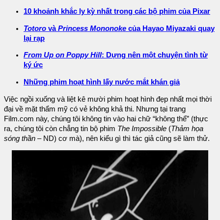
10 khoảnh khắc ly kỳ nhất trong các bộ phim của Pixar
Totoro
và
Princess Mononoke
của Hayao Miyazaki quay
lại rạp
From Up on Poppy Hill
: Dựng nên một chuyện tình từ
ký ức
Những phim hoạt hình lấy nước mắt khán giả
Việc ngồi xuống và liệt kê mười phim hoạt hình đẹp nhất mọi thời
đại về mặt thẩm mỹ có vẻ không khả thi. Nhưng tại trang
Film.com này, chúng tôi không tin vào hai chữ “không thể” (thực
ra, chúng tôi còn chẳng tin bộ phim
The Impossible
(
Thảm họa
sóng thần
– ND) cơ mà), nên kiểu gì thì tác giả cũng sẽ làm thử.