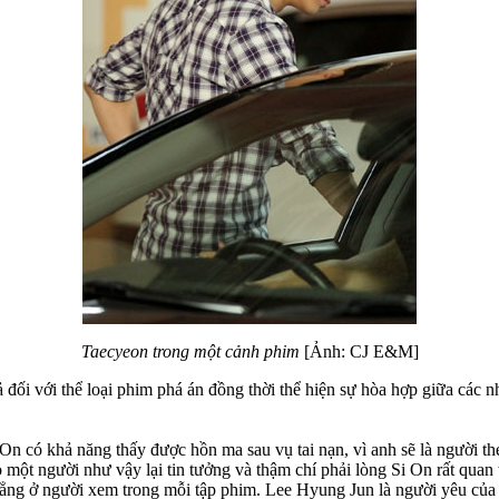
Taecyeon trong một cảnh phim
[Ảnh: CJ E&M]
ối với thể loại phim phá án đồng thời thể hiện sự hòa hợp giữa các nhâ
n có khả năng thấy được hồn ma sau vụ tai nạn, vì anh sẽ là người t
ào một người như vậy lại tin tưởng và thậm chí phải lòng Si On rất qua
ẳng ở người xem trong mỗi tập phim. Lee Hyung Jun là người yêu của S