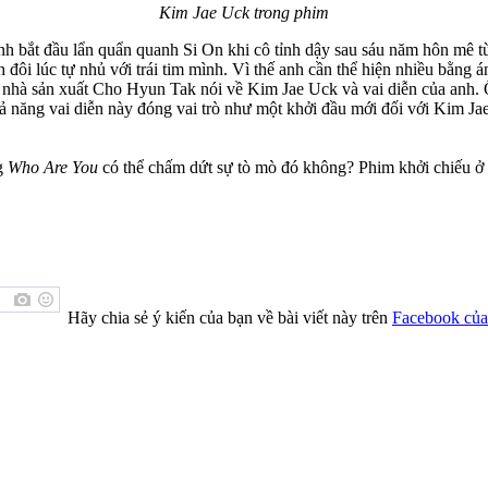
Kim Jae Uck trong phim
bắt đầu lẩn quẩn quanh Si On khi cô tỉnh dậy sau sáu năm hôn mê từ v
đôi lúc tự nhủ với trái tim mình. Vì thế anh cần thể hiện nhiều bằng
” nhà sản xuất Cho Hyun Tak nói về Kim Jae Uck và vai diễn của anh. 
khả năng vai diễn này đóng vai trò như một khởi đầu mới đối với Kim 
ng
Who Are You
có thể chấm dứt sự tò mò đó không? Phim khởi chiếu ở
Hãy chia sẻ ý kiến của bạn về bài viết này trên
Facebook của