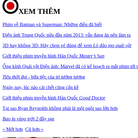
XEM THÊM
Phim về Batman và Superman: Những điều đã biết
Điện ảnh Trung Quốc nửa đầu năm 2013: vẫn đang ăn nên làm ra
3D hay không 3D: Hãy chọn vé đúng để xem
Lò đào tạo quái vật
Giới thiệu phim truyền hình Hàn Quốc
Master’s Sun
Ống kính Quái vật Điện ảnh: Marvel đã có kế hoạch ra mắt phim tới 
Tiểu thời đại
- bữa tiệc của trí tưởng tượng
Ngày nay, lúc nào cái chết cũng cận kề
Giới thiệu phim truyền hình Hàn Quốc
Good Doctor
Tại sao Ryan Reynolds không phải là một ngôi sao lớn hơn
Bao la vùng trời 2
đầy sạn
« Mới hơn
Cũ hơn »