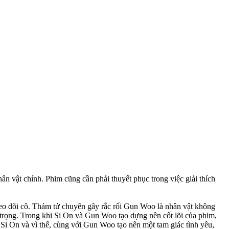
n vật chính. Phim cũng cần phải thuyết phục trong việc giải thích
heo dõi cô. Thám tử chuyên gây rắc rối Gun Woo là nhân vật không
n trọng. Trong khi Si On và Gun Woo tạo dựng nên cốt lõi của phim,
i On và vì thế, cùng với Gun Woo tạo nên một tam giác tình yêu,