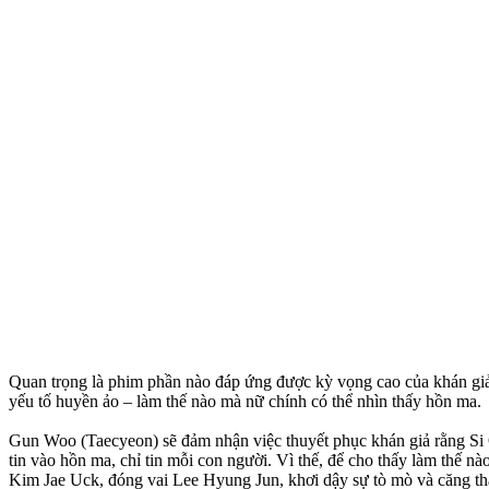
Quan trọng là phim phần nào đáp ứng được kỳ vọng cao của khán giả đ
yếu tố huyền ảo – làm thế nào mà nữ chính có thể nhìn thấy hồn ma.
Gun Woo (Taecyeon) sẽ đảm nhận việc thuyết phục khán giả rằng Si O
tin vào hồn ma, chỉ tin mỗi con người. Vì thế, để cho thấy làm thế n
Kim Jae Uck, đóng vai Lee Hyung Jun, khơi dậy sự tò mò và căng th