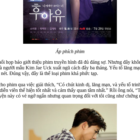
Áp phích phim
uổi họp báo giới thiệu phim truyền hình đã đủ đáng sợ. Nhưng đây khô
người mẫu Kim Jae Uck xuất ngũ cách đây ba tháng. Yếu tố lãng mạn k
nét. Đúng vậy, đây là thể loại phim khá phức tạp.
o phim qua việc giải thích, “Có chút kinh dị, lãng mạn, và yếu tố tri
diễn viên thể hiện tốt nhất và cảm thấy quan tâm nhất.” Rồi ông nói, “
uyện này có vẻ ngớ ngẩn nhưng quan trọng đối với tôi cũng như chứng 