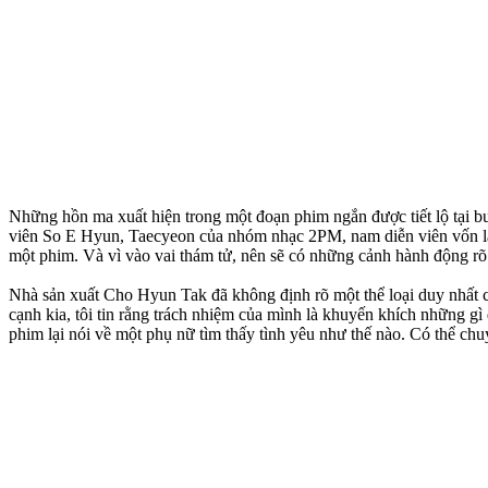
Những hồn ma xuất hiện trong một đoạn phim ngắn được tiết lộ tại b
viên So E Hyun, Taecyeon của nhóm nhạc 2PM, nam diễn viên vốn là 
một phim. Và vì vào vai thám tử, nên sẽ có những cảnh hành động rõ 
Nhà sản xuất Cho Hyun Tak đã không định rõ một thể loại duy nhất ch
cạnh kia, tôi tin rằng trách nhiệm của mình là khuyến khích những gì 
phim lại nói về một phụ nữ tìm thấy tình yêu như thế nào. Có thể ch