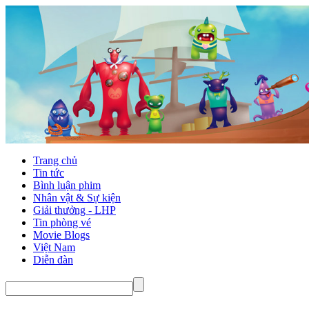
Trang chủ
Tin tức
Bình luận phim
Nhân vật & Sự kiện
Giải thưởng - LHP
Tin phòng vé
Movie Blogs
Việt Nam
Diễn đàn