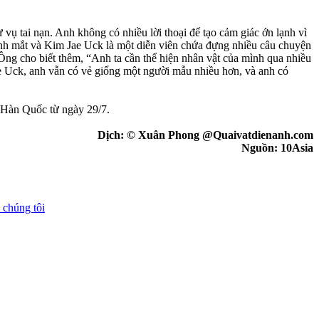
ụ tai nạn. Anh không có nhiều lời thoại để tạo cảm giác ớn lạnh vì
 ánh mắt và Kim Jae Uck là một diễn viên chứa đựng nhiều câu chuyện
Ông cho biết thêm, “Anh ta cần thể hiện nhân vật của mình qua nhiều
Jae Uck, anh vẫn có vẻ giống một người mẫu nhiều hơn, và anh có
 Hàn Quốc từ ngày 29/7.
Dịch: © Xuân Phong @Quaivatdienanh.com
Nguồn: 10Asia
 chúng tôi