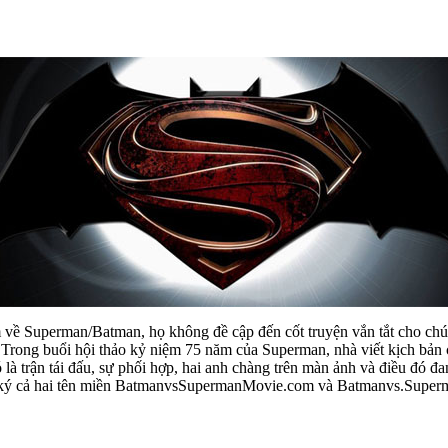
về Superman/Batman, họ không đề cập đến cốt truyện vắn tắt cho chún
 Trong buổi hội thảo kỷ niệm 75 năm của Superman, nhà viết kịch bản 
là trận tái đấu, sự phối hợp, hai anh chàng trên màn ảnh và điều đó đ
ng ký cả hai tên miền BatmanvsSupermanMovie.com và Batmanvs.Supe