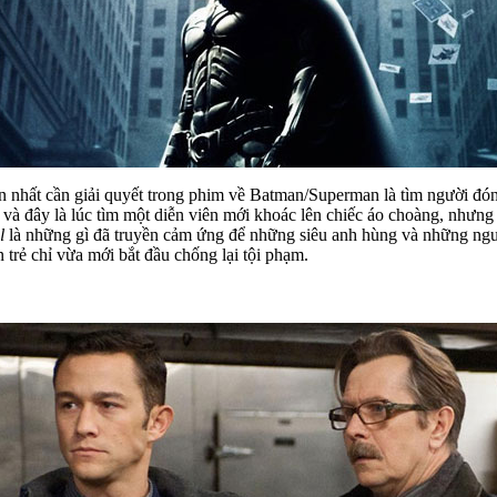
lớn nhất cần giải quyết trong phim về Batman/Superman là tìm người đ
c, và đây là lúc tìm một diễn viên mới khoác lên chiếc áo choàng, nhưng
l
là những gì đã truyền cảm ứng để những siêu anh hùng và những người 
rẻ chỉ vừa mới bắt đầu chống lại tội phạm.