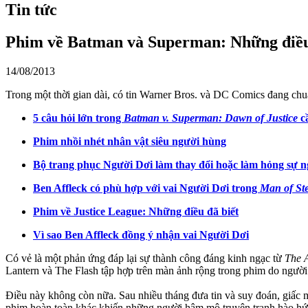
Tin tức
Phim về Batman và Superman: Những điều
14/08/2013
Trong một thời gian dài, có tin Warner Bros. và DC Comics đang ch
5 câu hỏi lớn trong
Batman v. Superman: Dawn of Justice
cầ
Phim nhồi nhét nhân vật siêu người hùng
Bộ trang phục Người Dơi làm thay đổi hoặc làm hỏng sự ng
Ben Affleck có phù hợp với vai Người Dơi trong
Man of Ste
Phim về Justice League: Những điều đã biết
Vì sao Ben Affleck đồng ý nhận vai Người Dơi
Có vẻ là một phản ứng đáp lại sự thành công đáng kinh ngạc từ
The 
Lantern và The Flash tập hợp trên màn ảnh rộng trong phim do người 
Điều này không còn nữa. Sau nhiều tháng đưa tin và suy đoán, giấc 
phim hoàn toàn khác khiến những người hâm mộ truyện tranh hào h