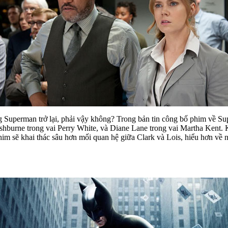
 Superman trở lại, phải vậy không? Trong bản tin công bố phim về S
shburne trong vai Perry White, và Diane Lane trong vai Martha Kent. 
im sẽ khai thác sâu hơn mối quan hệ giữa Clark và Lois, hiểu hơn về 