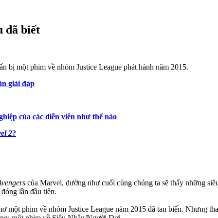
 đã biết
uẩn bị một phim về nhóm Justice League phát hành năm 2015.
n giải đáp
hiệp của các diễn viên như thế nào
el 2
?
Avengers
của Marvel, dường như cuối cùng chúng ta sẽ thấy những s
đóng lần đầu tiên.
mơ một phim về nhóm Justice League năm 2015 đã tan biến. Nhưng thay
ứng: một phim về Siêu Nhân/Người Dơi.