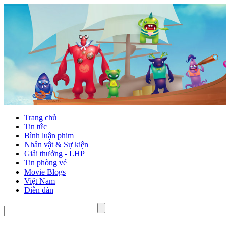
Trang chủ
Tin tức
Bình luận phim
Nhân vật & Sự kiện
Giải thưởng - LHP
Tin phòng vé
Movie Blogs
Việt Nam
Diễn đàn