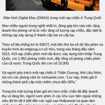
Màn hình Digital Max (DMAX) trong một rạp chiếu ở Trung Quốc
Như nhiều người trong nghề nhất trí, đóng góp lớn vào việc tăng
doanh thu phòng vé là từ việc tăng số lượng rạp chiếu, đặc biệt là
những rạp xây dựng ở thành cấp hai và cấp ba.
Theo số liệu thống kê từ EBOT, một bên thứ ba về dữ liệu phim và
truyền hình do entgroup.cn sở hữu, trong sáu tháng đầu năm
2013, 419 rạp chiếu phim mới đã được xây dựng trên khắp Trung
Quốc, với 1.962 phòng chiếu mới, đẩy tổng số phòng chiếu phim
của cả nước Trung Quốc lên con số 15.000.
Và người phụ trách một rạp chiếu ở Thẩm Dương, tỉnh Liêu Ninh,
nói với các phóng viên từ xinhuanet.com, "Lúc này, khán giả ở
những thành phố cấp một chiếm chưa đến 30%."
Trong khi một lượng khán giả lớn hơn chắc chắn đã đẩy doanh
thu vé tăng lên, người xem phim ở các khu vực bên ngoài những
siêu đô thi rất ít biết đến các ngôi sao Hollywood và quan tâm