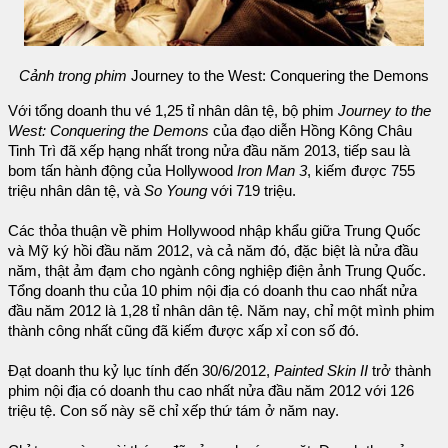
Cảnh trong phim
Journey to the West: Conquering the Demons
Với tổng doanh thu vé 1,25 tỉ nhân dân tệ, bộ phim
Journey to the
West: Conquering the Demons
của đạo diễn Hồng Kông Châu
Tinh Trì đã xếp hạng nhất trong nửa đầu năm 2013, tiếp sau là
bom tấn hành động của Hollywood
Iron Man 3
, kiếm được 755
triệu nhân dân tệ, và
So Young
với 719 triệu.
Các thỏa thuận về phim Hollywood nhập khẩu giữa Trung Quốc
và Mỹ ký hồi đầu năm 2012, và cả năm đó, đặc biệt là nửa đầu
năm, thật ảm đạm cho ngành công nghiệp điện ảnh Trung Quốc.
Tổng doanh thu của 10 phim nội địa có doanh thu cao nhất nửa
đầu năm 2012 là 1,28 tỉ nhân dân tệ. Năm nay, chỉ một mình phim
thành công nhất cũng đã kiếm được xấp xỉ con số đó.
Đạt doanh thu kỷ lục tính đến 30/6/2012,
Painted Skin II
trở thành
phim nội địa có doanh thu cao nhất nửa đầu năm 2012 với 126
triệu tệ. Con số này sẽ chỉ xếp thứ tám ở năm nay.