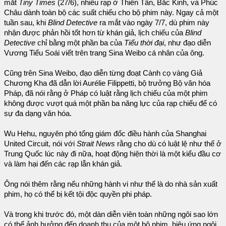
mắt
Tiny Times
(27/6), nhiều rạp ở Thiên Tân, Bắc Kinh, và Phúc
Châu dành toàn bộ các suất chiếu cho bộ phim này. Ngay cả một
tuần sau, khi
Blind Detective
ra mắt vào ngày 7/7, dù phim này
nhận được phản hồi tốt hơn từ khán giả, lịch chiếu của
Blind
Detective
chỉ bằng một phần ba của
Tiểu thời đại
, như đạo diễn
Vương Tiểu Soái viết trên trang Sina Weibo cá nhân của ông.
Cũng trên Sina Weibo, đạo diễn từng đoạt Cành cọ vàng Giả
Chương Kha đã dẫn lời Aurélie Filippetti, bộ trưởng Bộ văn hóa
Pháp, đã nói rằng ở Pháp có luật rằng lịch chiếu của một phim
không được vượt quá một phần ba năng lực của rạp chiếu để có
sự đa dạng văn hóa.
Wu Hehu, nguyên phó tổng giám đốc điều hành của Shanghai
United Circuit, nói với
Strait News
rằng cho dù có luật lệ như thế ở
Trung Quốc lúc này đi nữa, hoạt động hiện thời là một kiểu đầu cơ
và làm hại đến các rạp lẫn khán giả.
Ông nói thêm rằng nếu những hành vi như thế là do nhà sản xuất
phim, họ có thể bị kết tội độc quyền phi pháp.
Và trong khi trước đó, một dàn diễn viên toàn những ngôi sao lớn
có thể ảnh hưởng đến doanh thu của một bộ phim, hiệu ứng ngôi