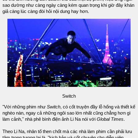
sao dường như càng ngày càng kém quan trọng khi giờ đây khán
giả càng lúc càng đòi hỏi nội dung hay hơn.
Switch
"Với những phim như
Switch
, có cốt truyện đầy lỗ hổng và thiết kế
nghèo nàn, ngay cả những ngôi sao lớn nhất cũng chẳng hơn gì
làm cảnh," nhà phê bình điện ảnh Li Na nói với
Global Times
.
Theo Li Na, nhân tố then chốt mà các nhà làm phim cần phải lưu
tâm trong tương lai là, "kịch bản và cốt chuyện cho diễn viên