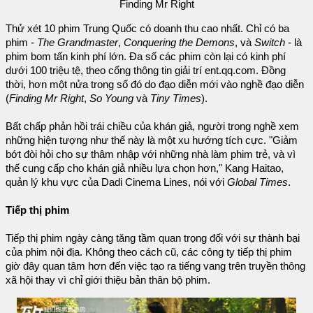
Finding Mr Right
Thử xét 10 phim Trung Quốc có doanh thu cao nhất. Chỉ có ba
phim -
The Grandmaster
,
Conquering the Demons
, và
Switch
- là
phim bom tấn kinh phí lớn. Đa số các phim còn lại có kinh phí
dưới 100 triệu tệ, theo cổng thông tin giải trí ent.qq.com. Đồng
thời, hơn một nửa trong số đó do đạo diễn mới vào nghề đạo diễn
(
Finding Mr Right
,
So Young
và
Tiny Times
).
Bất chấp phản hồi trái chiều của khán giả, người trong nghề xem
những hiện tượng như thế này là một xu hướng tích cực. "Giảm
bớt đòi hỏi cho sự thâm nhập với những nhà làm phim trẻ, và vì
thế cung cấp cho khán giả nhiều lựa chọn hơn," Kang Haitao,
quản lý khu vực của Dadi Cinema Lines, nói với
Global Times
.
Tiếp thị phim
Tiếp thị phim ngày càng tăng tầm quan trọng đối với sự thành bại
của phim nội địa. Không theo cách cũ, các công ty tiếp thị phim
giờ đây quan tâm hơn đến việc tạo ra tiếng vang trên truyền thông
xã hội thay vì chỉ giới thiệu bản thân bộ phim.