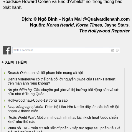
Roadside Howard Cohen và Eric d’Arbeloff nói trong thông báo
phát hành.
Dịch: © Ngô Bình – Ngân Mai @Quaivatdienanh.com
Nguồn:
Korea Hearld
,
Korea Times
, Jayne Stars,
The Hollywood Reporter
+ XEM THÊM
Search Out
quan sát tội phạm trên mạng xã hội
Denis Villeneuve có thể phá bỏ lời nguyền
Dune
của Frank Herbert
trên màn ảnh rộng không?
An gia thiên hạ
: Câu chuyện gai góc về thị trường bất động sản và sở
hữu nhà ở Trung Quốc
Hollywood hậu-Covid-19 trông ra sao
Hoạt động ngoại khóa
: Phim bộ Hàn trên Netflix dấy lên câu hỏi về tội
phạm vị thành niên
'
Trolls
World War': Một phim hoạt hình nhạc kịch kích hoạt 'cuộc chiến
xinê' như thế nào
Phim bộ TVB
Pháp sư bất đắc dĩ
phần 2 tiếp tục ngay sau phần đầu và