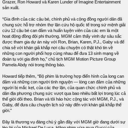
Grazer, Ron Howard và Karen Lunder of Imagine Entertainment
sản xuất.
“Gia đình của các cậu bé, chính phủ và cộng đồng người dân đã
chung sức hỗ trợ nhóm thợ lặn cứu hộ quốc tế trong sứ mệnh giải
cứu 12 cậu bé can đảm và huấn luyện viên của các em là một
hoạt động đồng đội phi thường. MGM cảm thấy vinh dự sâu sắc
được tham gia dự án này với Ron, Brian, Karen, P.J., Gaby và để
chia sẻ với khán giả khắp nơi câu chuyện có thật khó tin về
những con người phối hợp cùng nhau để đưa 13 sinh mạng về
đoàn tụ với gia đình họ,” chủ tịch MGM Motion Picture Group
Pamela Abdy nói trong thông báo.
Howard tiếp thêm, “Bộ phim là trường hợp điển hình của long can
đảm và những con người tình nguyện — lòng can đảm của những
người bị mắc kẹt, của các thợ lặn, của quan chức chính phủ và
dân địa phương chung sức vượt qua bao nhiêu bất lợi trong lúc cả
thế giới dõi theo. Brian và tôi háo hức cộng tác với MGM, P.J., và
Gaby, để đưa câu chuyện lịch sử này đến với khán giả khắp thế
giới.”
Đây là thương vụ đáng chú ý gần đây với MGM giờ đang dưới sự
lèo lái của Michael De Luca. Hãng phim vừa mua
Gucci
của