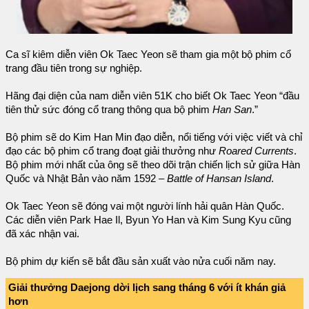
Ca sĩ kiêm diễn viên Ok Taec Yeon sẽ tham gia một bộ phim cổ
trang đầu tiên trong sự nghiệp.
Hãng đại diện của nam diễn viên 51K cho biết Ok Taec Yeon “đầu
tiên thử sức đóng cổ trang thông qua bộ phim
Han San
.”
Bộ phim sẽ do Kim Han Min đạo diễn, nổi tiếng với việc viết và chỉ
đạo các bộ phim cổ trang đoạt giải thưởng như
Roared Currents
.
Bộ phim mới nhất của ông sẽ theo dõi trận chiến lịch sử giữa Hàn
Quốc và Nhật Bản vào năm 1592 –
Battle of Hansan Island
.
Ok Taec Yeon sẽ đóng vai một người lính hải quân Hàn Quốc.
Các diễn viên Park Hae Il, Byun Yo Han và Kim Sung Kyu cũng
đã xác nhận vai.
Bộ phim dự kiến sẽ bắt đầu sản xuất vào nửa cuối năm nay.
Giải thưởng Daejong dời lịch sang tháng 6 với ít khán giả
hơn