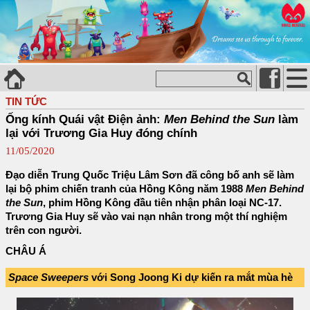
TIN TỨC
Ống kính Quái vật Điện ảnh:
Men Behind the Sun
làm
lại với Trương Gia Huy đóng chính
11/05/2020
Đạo diễn Trung Quốc Triệu Lâm Sơn đã công bố anh sẽ làm
lại bộ phim chiến tranh của Hồng Kông năm 1988
Men Behind
the Sun
, phim Hồng Kông đầu tiên nhận phân loại NC-17.
Trương Gia Huy sẽ vào vai nạn nhân trong một thí nghiệm
trên con người.
CHÂU Á
Space Sweepers
với Song Joong Ki dự kiến ra mắt mùa hè