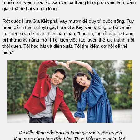
muốn làm việc nữa. Rồi sau vài ba tháng không có việc làm, cảm
giác thật tệ hại và nản lòng.”
Rốt cuộc Hứa Gia Kiệt phải vay mượn để duy trì cuộc sống. Tuy
hoàn cảnh thật nghiệt ngã, Hứa Gia Kiệt vẫn không từ bỏ và nỗ
lực hơn nữa để hoàn thiện bản thân, “Lúc đó, tôi bắt đầu tự trang
bị [những kỹ năng mới.] Tôi biến việc tập luyện thể lực thành một
thói quen. Tôi học hát và diễn xuất. Tôi tìm kiếm cơ hội để thể
hiện.”
Vai diễn đánh cắp trái tim khán giả với tuyến truyện
lãng mạn cùng bạn diễn Lâm Thục Mẫn trong phim
Mái