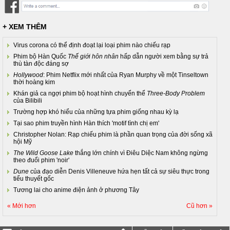
+ XEM THÊM
Virus corona có thể định đoạt lại loại phim nào chiếu rạp
Phim bộ Hàn Quốc
Thế giới hôn nhân
hấp dẫn người xem bằng sự trả
thù tàn độc đáng sợ
Hollywood
: Phim Netflix mới nhất của Ryan Murphy về một Tinseltown
thời hoàng kim
Khán giả ca ngợi phim bộ hoạt hình chuyển thể
Three-Body Problem
của Bilibili
Trường hợp khó hiểu của những tựa phim giống nhau kỳ lạ
Tại sao phim truyền hình Hàn thích 'motif tình chị em'
Christopher Nolan: Rạp chiếu phim là phần quan trọng của đời sống xã
hội Mỹ
The Wild Goose Lake
thắng lớn chính vì Điêu Diệc Nam không ngừng
theo đuổi phim 'noir'
Dune
của đạo diễn Denis Villeneuve hứa hẹn tất cả sự siêu thực trong
tiểu thuyết gốc
Tương lai cho anime điện ảnh ở phương Tây
« Mới hơn
Cũ hơn »