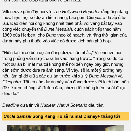
Villeneuve gần đây nói với
The Hollywood Reporter
rằng ông đang
thực hiện một số dự án tiềm năng, bao gồm
Cleopatra
đã ấp ủ từ
lâu. Đạo diễn nói ông không nhất thiết phải vội vàng bắt tay vào
công việc chuyển thể
Dune Messiah
, cuốn sách tiếp theo năm
1969 của Herbert, cho
Dune
theo kế hoạch, và rằng thời gian của
dự án này phụ thuộc vào việc có được kịch bản phù hợp.
“Hiện tại tôi có bốn dự án đang được cân nhắc,” Villeneuve nói
trong phỏng vấn được đưa tin vào tháng trước. “Trong số đó có
một dự án bí mật mà tôi không thể nói đến ngay bây giờ, nhưng
cần sớm được đưa ra ánh sáng. Vì vậy, sẽ là một ý tưởng hay
nếu làm gì đó giữa các dự án trước khi xử lý
Dune Messiah
và
Cleopatra
. Tất cả các dự án này vẫn đang được viết kịch bản, nên
để sẽ xem chúng sẽ đi đến đâu, nhưng tôi không kiểm soát được
điều đó.”
Deadline
đưa tin về
Nuclear War: A Scenario
đầu tiên.
Uncle Samsik
Song Kang Ho sẽ ra mắt Disney+ tháng tới