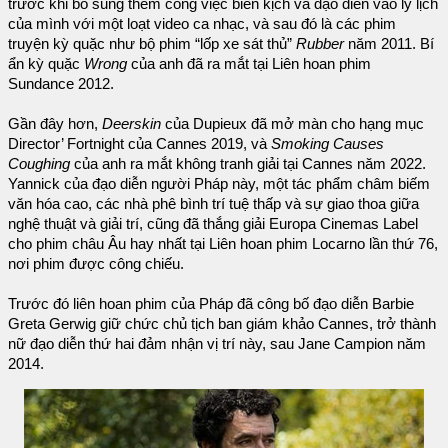
trước khi bổ sung thêm công việc biên kịch và đạo diễn vào lý lịch
của mình với một loạt video ca nhạc, và sau đó là các phim
truyện kỳ quặc như bộ phim “lốp xe sát thủ”
Rubber
năm 2011. Bí
ẩn kỳ quặc
Wrong
của anh đã ra mắt tại Liên hoan phim
Sundance 2012.
Gần đây hơn,
Deerskin
của Dupieux đã mở màn cho hạng mục
Director’ Fortnight của Cannes 2019, và
Smoking Causes
Coughing
của anh ra mắt không tranh giải tại Cannes năm 2022.
Yannick của đạo diễn người Pháp này, một tác phẩm châm biếm
văn hóa cao, các nhà phê bình trí tuệ thấp và sự giao thoa giữa
nghệ thuật và giải trí, cũng đã thắng giải Europa Cinemas Label
cho phim châu Âu hay nhất tại Liên hoan phim Locarno lần thứ 76,
nơi phim được công chiếu.
Trước đó liên hoan phim của Pháp đã công bố đạo diễn Barbie
Greta Gerwig giữ chức chủ tịch ban giám khảo Cannes, trở thành
nữ đạo diễn thứ hai đảm nhận vị trí này, sau Jane Campion năm
2014.