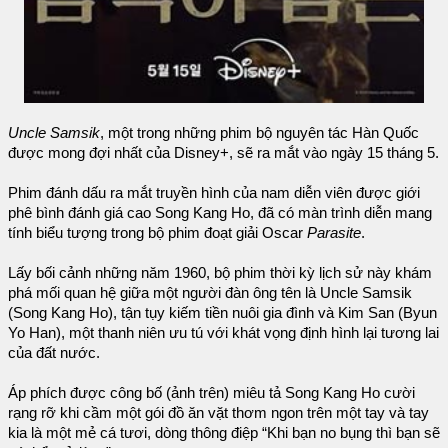
Uncle Samsik
, một trong những phim bộ nguyên tác Hàn Quốc
được mong đợi nhất của Disney+, sẽ ra mắt vào ngày 15 tháng 5.
Phim đánh dấu ra mắt truyền hình của nam diễn viên được giới
phê bình đánh giá cao Song Kang Ho, đã có màn trình diễn mang
tính biểu tượng trong bộ phim đoạt giải Oscar
Parasite
.
Lấy bối cảnh những năm 1960, bộ phim thời kỳ lịch sử này khám
phá mối quan hệ giữa một người đàn ông tên là Uncle Samsik
(Song Kang Ho), tận tụy kiếm tiền nuôi gia đình và Kim San (Byun
Yo Han), một thanh niên ưu tú với khát vọng định hình lại tương lai
của đất nước.
Áp phích được công bố (ảnh trên) miêu tả Song Kang Ho cười
rạng rỡ khi cầm một gói đồ ăn vặt thơm ngon trên một tay và tay
kia là một mẻ cá tươi, dòng thông điệp “Khi bạn no bụng thì bạn sẽ