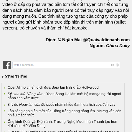
video ở cấp độ phút và tạo bản tóm tắt cốt truyện chi tiết cho từng
danh sách phát, đảm bảo người xem có thể truy cập ngay vào nội
dung mong muốn. Các tính năng tương tác của công ty cho phép
người dùng gửi bình phẩm trực tiếp hiển thị trên màn hình (bullet
screen), trò chuyện và thậm chí hát karaoke.
Dịch: © Ngân Mai @Quaivatdienanh.com
Nguồn:
China Daily
+ XEM THÊM
OpenAI mở chiến dịch đưa Sora tán tỉnh khắp Hollywood
Ký sinh thú: Vùng xám
- Yeon Sang Ho làm mới bộ manga người ngoài
hành tinh xâm lược
8 lý do
Ngày tàn của đế quốc
nhận nhiều đánh giá tích cực đến vậy
Làn sóng đạo diễn mới của Hồng Kông đang dâng lên. Nhưng vẫn còn
nhiều thách thức
Ống kính Quái vật Điện ảnh: Trương Nghệ Mưu nhận Thành tựu trọn
đời của LHP Viễn Đông