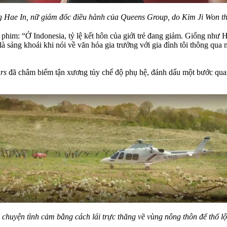
 Hae In, nữ giám đốc điều hành của Queens Group, do Kim Ji Won th
ộ phim: “Ở Indonesia, tỷ lệ kết hôn của giới trẻ đang giảm. Giống như
là sảng khoái khi nói về văn hóa gia trưởng với gia đình tôi thông q
rs
đã châm biếm tận xương tủy chế độ phụ hệ, đánh dấu một bước quan 
chuyện tình cảm bằng cách lái trực thăng về vùng nông thôn để thổ l