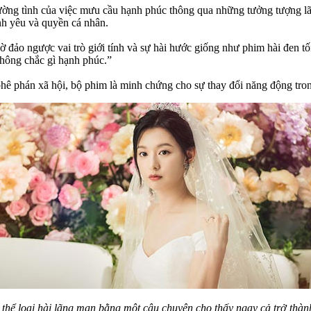
 thường tình của việc mưu cầu hạnh phúc thông qua những tưởng tượng l
ình yêu và quyền cá nhân.
ảo ngược vai trò giới tính và sự hài hước giống như phim hài đen tối
hông chắc gì hạnh phúc.”
hê phán xã hội, bộ phim là minh chứng cho sự thay đổi năng động tron
 thể loại hài lãng mạn bằng một câu chuyện cho thấy ngay cả trở thà