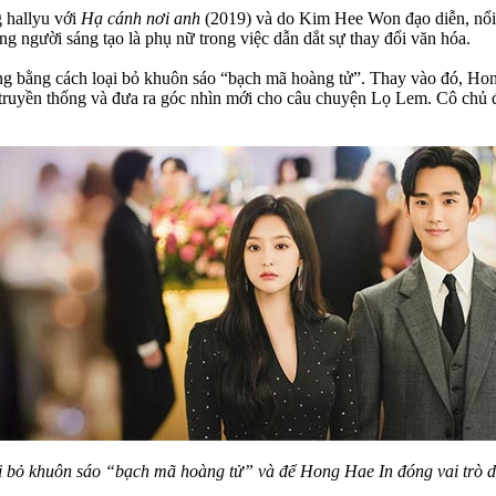
g hallyu với
Hạ cánh nơi anh
(2019) và do Kim Hee Won đạo diễn, nổi
g người sáng tạo là phụ nữ trong việc dẫn dắt sự thay đổi văn hóa.
ng bằng cách loại bỏ khuôn sáo “bạch mã hoàng tử”. Thay vào đó, H
ính truyền thống và đưa ra góc nhìn mới cho câu chuyện Lọ Lem. Cô chủ
i bỏ khuôn sáo “bạch mã hoàng tử” và để Hong Hae In đóng vai trò 