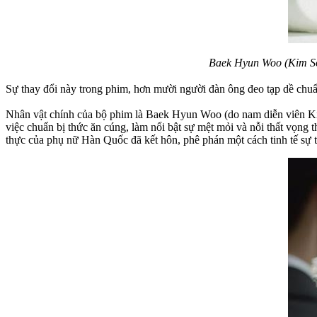
Baek Hyun Woo (Kim Soo
Sự thay đổi này trong phim, hơn mười người đàn ông đeo tạp dề chuẩ
Nhân vật chính của bộ phim là Baek Hyun Woo (do nam diễn viên Kim 
việc chuẩn bị thức ăn cúng, làm nổi bật sự mệt mỏi và nỗi thất vọn
thực của phụ nữ Hàn Quốc đã kết hôn, phê phán một cách tinh tế sự thi