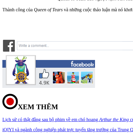
Thành công của
Queen of Tears
và những cuộc thảo luận mà nó khơi d
XEM THÊM
Lịch sử có thật đằng sau bộ phim về em chó hoang
Arthur the King
c
iQIYI và ngành công nghiệp phát trực tuyến tăng trưởng của Trung 