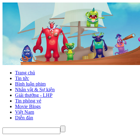
Trang chủ
Tin tức
Bình luận phim
Nhân vật & Sự kiện
Giải thưởng - LHP
Tin phòng vé
Movie Blogs
Việt Nam
Diễn đàn