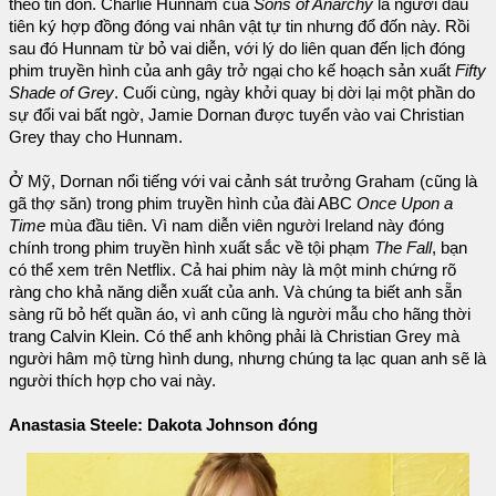
theo tin đồn. Charlie Hunnam của
Sons of Anarchy
là người đầu
tiên ký hợp đồng đóng vai nhân vật tự tin nhưng đổ đốn này. Rồi
sau đó Hunnam từ bỏ vai diễn, với lý do liên quan đến lịch đóng
phim truyền hình của anh gây trở ngại cho kế hoạch sản xuất
Fifty
Shade of Grey
. Cuối cùng, ngày khởi quay bị dời lại một phần do
sự đổi vai bất ngờ, Jamie Dornan được tuyển vào vai Christian
Grey thay cho Hunnam.
Ở Mỹ, Dornan nổi tiếng với vai cảnh sát trưởng Graham (cũng là
gã thợ săn) trong phim truyền hình của đài ABC
Once Upon a
Time
mùa đầu tiên. Vì nam diễn viên người Ireland này đóng
chính trong phim truyền hình xuất sắc về tội phạm
The Fall
, bạn
có thể xem trên Netflix. Cả hai phim này là một minh chứng rõ
ràng cho khả năng diễn xuất của anh. Và chúng ta biết anh sẵn
sàng rũ bỏ hết quần áo, vì anh cũng là người mẫu cho hãng thời
trang Calvin Klein. Có thể anh không phải là Christian Grey mà
người hâm mộ từng hình dung, nhưng chúng ta lạc quan anh sẽ là
người thích hợp cho vai này.
Anastasia Steele: Dakota Johnson đóng