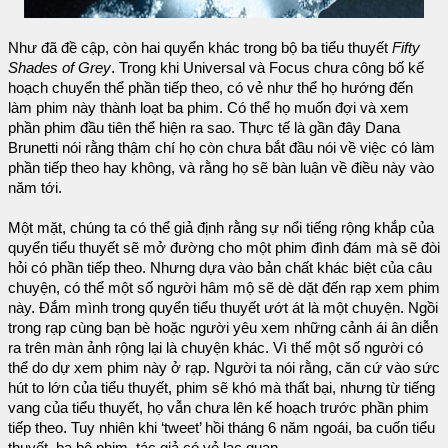
Như đã đề cập, còn hai quyển khác trong bộ ba tiểu thuyết
Fifty
Shades of Grey
. Trong khi Universal và Focus chưa công bố kế
hoạch chuyển thể phần tiếp theo, có vẻ như thể họ hướng đến
làm phim này thành loạt ba phim. Có thể họ muốn đợi và xem
phần phim đầu tiên thể hiện ra sao. Thực tế là gần đây Dana
Brunetti nói rằng thậm chí họ còn chưa bắt đầu nói về việc có làm
phần tiếp theo hay không, và rằng họ sẽ bàn luận về điều này vào
năm tới.
Một mặt, chúng ta có thể giả định rằng sự nổi tiếng rộng khắp của
quyển tiểu thuyết sẽ mở đường cho một phim đình đám mà sẽ đòi
hỏi có phần tiếp theo. Nhưng dựa vào bản chất khác biệt của câu
chuyện, có thể một số người hâm mộ sẽ dè dặt đến rạp xem phim
này. Đắm mình trong quyển tiểu thuyết ướt át là một chuyện. Ngồi
trong rạp cùng bạn bè hoặc người yêu xem những cảnh ái ân diễn
ra trên màn ảnh rộng lại là chuyện khác. Vì thế một số người có
thể do dự xem phim này ở rạp. Người ta nói rằng, căn cứ vào sức
hút to lớn của tiểu thuyết, phim sẽ khó mà thất bại, nhưng từ tiếng
vang của tiểu thuyết, họ vẫn chưa lên kế hoạch trước phần phim
tiếp theo. Tuy nhiên khi ‘tweet’ hồi tháng 6 năm ngoái, ba cuốn tiểu