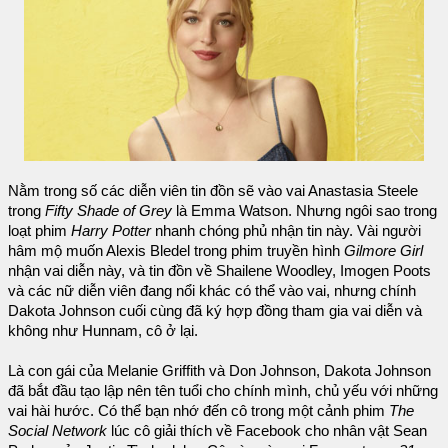
Nằm trong số các diễn viên tin đồn sẽ vào vai Anastasia Steele
trong
Fifty Shade of Grey
là Emma Watson. Nhưng ngôi sao trong
loạt phim
Harry Potter
nhanh chóng phủ nhận tin này. Vài người
hâm mộ muốn Alexis Bledel trong phim truyền hình
Gilmore Girl
nhận vai diễn này, và tin đồn về Shailene Woodley, Imogen Poots
và các nữ diễn viên đang nổi khác có thể vào vai, nhưng chính
Dakota Johnson cuối cùng đã ký hợp đồng tham gia vai diễn và
không như Hunnam, cô ở lại.
Là con gái của Melanie Griffith và Don Johnson, Dakota Johnson
đã bắt đầu tạo lập nên tên tuổi cho chính mình, chủ yếu với những
vai hài hước. Có thể bạn nhớ đến cô trong một cảnh phim
The
Social Network
lúc cô giải thích về Facebook cho nhân vật Sean