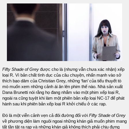
Fifty Shade of Grey
được cho là (nhưng vẫn chưa xác nhận) xếp
loại R. Vì bản chất tình dục của câu chuyện, nhấn mạnh vào sở
thích bạo dâm của Christian Grey, những ‘fan’ của tiểu thuyết tò
mò muốn xem những cảnh ái ân lên phim thế nào. Nhà sản xuất
Dana Brunetti nói rằng họ đang nhắm vào một phim xếp loại R,
ngoài ra cũng tuyệt khi làm một phiên bản xếp loại NC-17 để phát
hành sau khi phiên bản xếp loại R khởi chiếu ở các rạp.
Đó là một viễn cảnh vẹn cả đôi đường đối với
Fifty Shade of Grey
về phương diện làm nguôi ngoai những khán giả muốn phim mang
tất tần tật ra rạp và những khán giả không thích phải chịu đựng