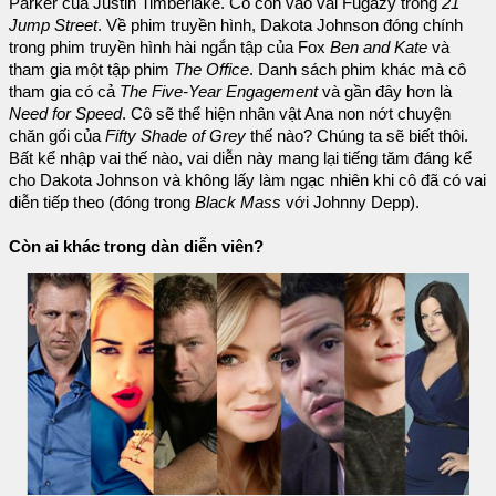
Parker của Justin Timberlake. Cô còn vào vai Fugazy trong
21
Jump Street
. Về phim truyền hình, Dakota Johnson đóng chính
trong phim truyền hình hài ngắn tập của Fox
Ben and Kate
và
tham gia một tập phim
The Office
. Danh sách phim khác mà cô
tham gia có cả
The Five-Year Engagement
và gần đây hơn là
Need for Speed
. Cô sẽ thể hiện nhân vật Ana non nớt chuyện
chăn gối của
Fifty Shade of Grey
thế nào? Chúng ta sẽ biết thôi.
Bất kể nhập vai thế nào, vai diễn này mang lại tiếng tăm đáng kể
cho Dakota Johnson và không lấy làm ngạc nhiên khi cô đã có vai
diễn tiếp theo (đóng trong
Black Mass
với Johnny Depp).
Còn ai khác trong dàn diễn viên?