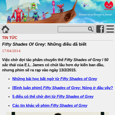
TIN TỨC
Fifty Shades Of Grey
: Những điều đã biết
17/04/2014
Việc chờ đợi tác phẩm chuyển thể
Fifty Shades of Grey
/
50
sắc thái
của E.L. James có chút lâu hơn dự kiến ban đầu,
nhưng phim sẽ ra rạp vào ngày 13/2/2015.
Những bài học bất ngờ từ
Fifty Shades of Grey
[Bình luận phim]
Fifty Shades of Grey
: Nóng ở đâu vậy?
5 điều có thể chờ đợi từ
Fifty Shades of Grey
Các tin khác về phim
Fifty Shades of Grey