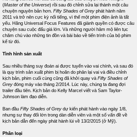
(
Master of the Universe
) rồi sau đó chỉnh sửa lại thành một câu
chuyện nguyên bản hơn.
Fifty Shades of Grey
phát hành năm
2011 và trở nên cực kỳ nổi tiếng, vì thế một phim điện ảnh là tất
yếu. Hãng Universal Focus Features đã giành quyền có được câu
chuyện sau cuộc đấu giá lớn. Và những người hâm mộ liên tục
chăm chú vào những tin đồn và bài báo về tiến trình của bộ phim
kể từ đó.
Tình hình sản xuất
Sau nhiều tháng suy đoán ai được tuyển vào vai chính, và sau đó
là quy trình sản xuất phim bị hoãn do phân lại vai và điều chỉnh
kịch bản, phim cuối cùng cũng đã khởi quay và
Fifty Shades of
Grey
đóng máy vào tháng 2/2014. Lúc này, chúng ta đang đợi
trailer đầu tiên. Kịch bản do Kelly Marcel viết và Sam Taylor-
Johnson làm đạo diễn.
Ban đầu
Fifty Shades of Grey
dự kiến phát hành vào ngày 1/8,
nhưng sự thay đổi lớn trong dàn diễn viên và một số vấn đề về
kịch bản dẫn đến ngày phát hành lùi về 13/2/2015 (ở Mỹ).
Phân loại