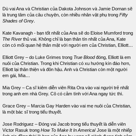
Dù vai Ana và Christian của Dakota Johnson và Jamie Dornan sẽ
là trung tâm của câu chuyện, còn nhiều nhân vật phụ trong
Fifty
Shades of Grey
.
Kate Kavanagh - bạn tốt nhất của Ana sẽ do Eloise Mumford trong
The River
thủ vai. Không chỉ là bạn thân tín nhất của Ana, Kate
còn có mối quan hệ thân mật với người em của Christian, Elliott…
Elliott Grey – do Luke Grimes trong
True Blood
đóng, Elliott là em
nuôi của Christian. Trong khi Christian có xu hướng kín đáo hơn,
Elliott lại thân thiện và đôn hậu. Anh và Christian còn một người
em gái, Mia…
Mia Grey – Ca sĩ kiêm diễn viên Rita Ora vào vai người trẻ nhất
trong anh em nhà Grey. Cô có cảm tình với Ana ngay tức thì.
Grace Grey – Marcia Gay Harden vào vai mẹ nuôi của Christian,
là một bác sĩ trong tiểu thuyết.
Jose Rodriguez – Đóng vai Jacob trong tiểu thuyết là diễn viên
Victor Rasuk trong
How To Make It In America
/ Jose là một nhiếp