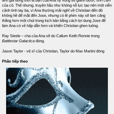
ảnh gia đồng thời là bạn của Ana hy vọng sẽ giành được tình cảm
của cô. Thế nhưng, truyện hầu như không nỗ lực tạo nên một viễn
cảnh tình tay ba, vì Ana thường mãi nghĩ về Christian đến độ
không hề để mắt đến Jose, nhưng có lẽ phim này sẽ làm căng
thẳng hơn một chút trong kịch bản bằng cách lợi dụng Jose để
làm Ana có vẻ hấp dẫn hơn và khiến Christian ghen tuông.
Ray Steele – cha của Ana sẽ do Callum Keith Rennie trong
Battlestar Galactica
đóng.
Jason Taylor - vệ sĩ của Christian, Taylor do Max Martini đóng
Phần tiếp theo