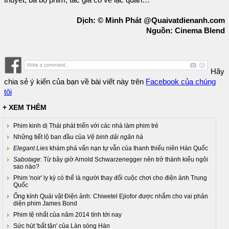
thuyết, ba bộ phim, tác giả có vẻ lạc quan…
Dịch: © Minh Phát @Quaivatdienanh.com
Nguồn: Cinema Blend
Hãy
chia sẻ ý kiến của bạn về bài viết này trên
Facebook của chúng
tôi
+ XEM THÊM
Phim kinh dị Thái phát triển với các nhà làm phim trẻ
Những tiết lộ ban đầu của
Vệ binh dải ngân hà
Elegant Lies
khám phá vấn nạn tự vẫn của thanh thiếu niên Hàn Quốc
Sabotage
: Từ bây giờ Arnold Schwarzenegger nên trở thành kiểu ngôi
sao nào?
Phim 'noir' ly kỳ có thể là người thay đổi cuộc chơi cho điện ảnh Trung
Quốc
Ống kính Quái vật Điện ảnh: Chiwetel Ejiofor được nhắm cho vai phản
diện phim James Bond
Phim tệ nhất của năm 2014 tính tới nay
Sức hút 'bất tận' của Làn sóng Hàn