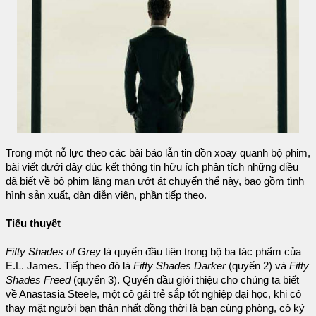
Trong một nỗ lực theo các bài báo lẫn tin đồn xoay quanh bộ phim,
bài viết dưới đây đúc kết thông tin hữu ích phân tích những điều
đã biết về bộ phim lãng mạn ướt át chuyển thể này, bao gồm tình
hình sản xuất, dàn diễn viên, phần tiếp theo.
Tiểu thuyết
Fifty Shades of Grey
là quyển đầu tiên trong bộ ba tác phẩm của
E.L. James. Tiếp theo đó là
Fifty Shades Darker
(quyển 2) và
Fifty
Shades Freed
(quyển 3). Quyển đầu giới thiệu cho chúng ta biết
về Anastasia Steele, một cô gái trẻ sắp tốt nghiệp đại học, khi cô
thay mặt người bạn thân nhất đồng thời là bạn cùng phòng, cô ký