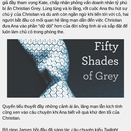
giả đầy tham vọng Kate, chấp nhận phỏng vấn doanh nhân tỷ phú
bí ẩn Christian Grey. Lúng túng và lo lắng, rốt cuộc Ana thu hút sự
chú ý của Christian và dù anh còn ngần ngừ khi tiến tới với cô, hai
người bắt đầu có mối quan hệ lãng mạn dẫn đến việc Christian
đưa Ana vào phần “dữ dội” hơn của đời sống tình ái và sắp đặt để
luôn làm chủ cô trong phòng the.
Quyển tiểu thuyết đầy những cảnh ái ân, lãng mạn lẫn kịch tính
cũng xen vào câu chuyện khi Ana biết về quá khứ đen tối của
Christian.
Rõ ràng James hồi đầu đã sáng tác câu chuyện kiểu
Twilight