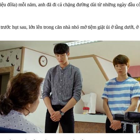
iệu đôla) mỗi năm, anh đã đi cả chặng đường dài từ những ngày đầu còn
ước hụt sau, lớn lên trong căn nhà nhỏ mở tiệm giặt ủi ở tầng dưới, ở 