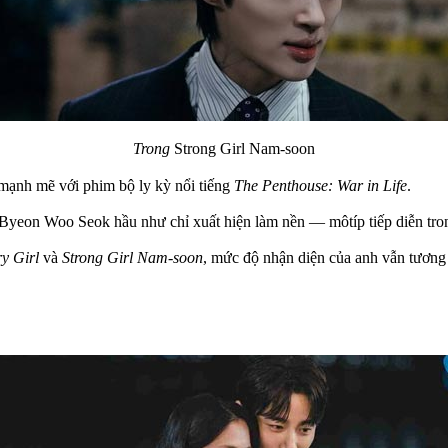
Trong
Strong Girl Nam-soon
 mạnh mẽ với phim bộ ly kỳ nổi tiếng
The Penthouse: War in Life
.
 Byeon Woo Seok hầu như chỉ xuất hiện làm nền — môtíp tiếp diễn tro
y Girl
và
Strong Girl Nam-soon
, mức độ nhận diện của anh vẫn tương 