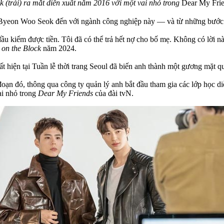
 (trái) ra mắt diễn xuất năm 2016 với một vai nhỏ trong
Dear My Fri
Byeon Woo Seok đến với ngành công nghiệp này — và từ những bước đi
u kiếm được tiền. Tôi đã có thể trả hết nợ cho bố mẹ. Không có lời nà
 on the Block
năm 2024.
ất hiện tại Tuần lễ thời trang Seoul đã biến anh thành một gương mặt qu
 đoạn đó, thông qua công ty quản lý anh bắt đầu tham gia các lớp học 
ai nhỏ trong
Dear My Friends
của đài tvN.