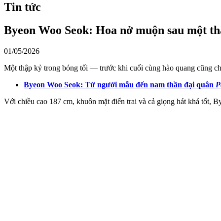
Tin tức
Byeon Woo Seok: Hoa nở muộn sau một thập
01/05/2026
Một thập kỷ trong bóng tối — trước khi cuối cùng hào quang cũng chi
Byeon Woo Seok: Từ người mẫu đến nam thần đại quân
P
Với chiều cao 187 cm, khuôn mặt điển trai và cả giọng hát khá tốt,