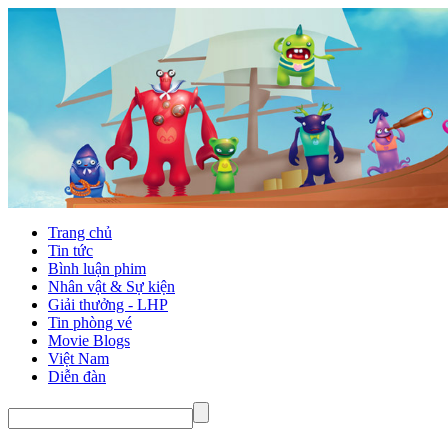
Trang chủ
Tin tức
Bình luận phim
Nhân vật & Sự kiện
Giải thưởng - LHP
Tin phòng vé
Movie Blogs
Việt Nam
Diễn đàn