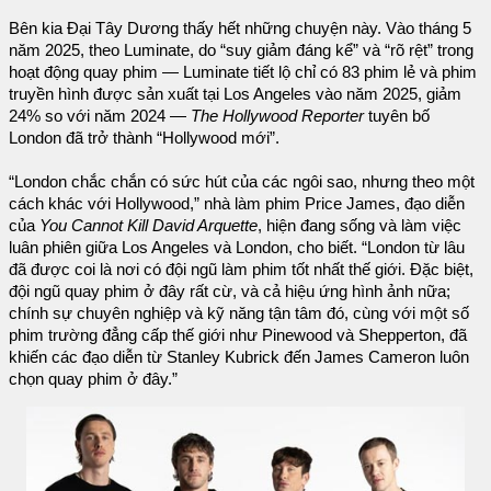
Bên kia Đại Tây Dương thấy hết những chuyện này. Vào tháng 5
năm 2025, theo Luminate, do “suy giảm đáng kể” và “rõ rệt” trong
hoạt động quay phim — Luminate tiết lộ chỉ có 83 phim lẻ và phim
truyền hình được sản xuất tại Los Angeles vào năm 2025, giảm
24% so với năm 2024 —
The Hollywood Reporter
tuyên bố
London đã trở thành “Hollywood mới”.
“London chắc chắn có sức hút của các ngôi sao, nhưng theo một
cách khác với Hollywood,” nhà làm phim Price James, đạo diễn
của
You Cannot Kill David Arquette
, hiện đang sống và làm việc
luân phiên giữa Los Angeles và London, cho biết. “London từ lâu
đã được coi là nơi có đội ngũ làm phim tốt nhất thế giới. Đặc biệt,
đội ngũ quay phim ở đây rất cừ, và cả hiệu ứng hình ảnh nữa;
chính sự chuyên nghiệp và kỹ năng tận tâm đó, cùng với một số
phim trường đẳng cấp thế giới như Pinewood và Shepperton, đã
khiến các đạo diễn từ Stanley Kubrick đến James Cameron luôn
chọn quay phim ở đây.”