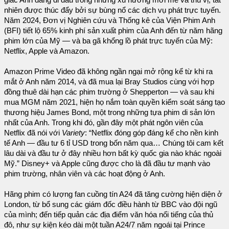
giác Anh đang đi đầu trong những xu hướng mới mẻ và thú vị, tất
nhiên được thúc đẩy bởi sự bùng nổ các dịch vụ phát trực tuyến.
Năm 2024, Đơn vị Nghiên cứu và Thống kê của Viện Phim Anh
(BFI) tiết lộ 65% kinh phí sản xuất phim của Anh đến từ năm hãng
phim lớn của Mỹ — và ba gã khổng lồ phát trực tuyến của Mỹ:
Netflix, Apple và Amazon.
Amazon Prime Video đã không ngần ngại mở rộng kể từ khi ra
mắt ở Anh năm 2014, và đã mua lại Bray Studios cùng với hợp
đồng thuê dài hạn các phim trường ở Shepperton — và sau khi
mua MGM năm 2021, hiện họ nắm toàn quyền kiểm soát sáng tạo
thương hiệu James Bond, một trong những tựa phim di sản lớn
nhất của Anh. Trong khi đó, gần đây một phát ngôn viên của
Netflix đã nói với
Variety
: “Netflix đóng góp đáng kể cho nền kinh
tế Anh — đầu tư 6 tỉ USD trong bốn năm qua… Chúng tôi cam kết
lâu dài và đầu tư ở đây nhiều hơn bất kỳ quốc gia nào khác ngoài
Mỹ.” Disney+ và Apple cũng được cho là đã đầu tư mạnh vào
phim trường, nhân viên và các hoạt động ở Anh.
Hãng phim có lượng fan cuồng tín A24 đã tăng cường hiện diện ở
London, từ bổ sung các giám đốc điều hành từ BBC vào đội ngũ
của mình; đến tiếp quản các địa điểm văn hóa nổi tiếng của thủ
đô, như sự kiện kéo dài một tuần A24/7 năm ngoái tại Prince