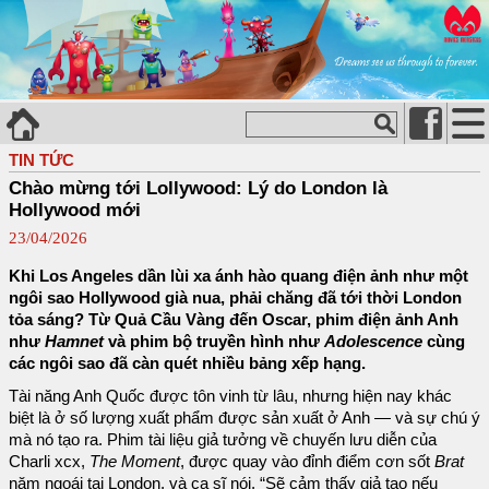
TIN TỨC
Chào mừng tới Lollywood: Lý do London là
Hollywood mới
23/04/2026
Khi Los Angeles dần lùi xa ánh hào quang điện ảnh như một
ngôi sao Hollywood già nua, phải chăng đã tới thời London
tỏa sáng? Từ Quả Cầu Vàng đến Oscar, phim điện ảnh Anh
như
Hamnet
và phim bộ truyền hình như
Adolescence
cùng
các ngôi sao đã càn quét nhiều bảng xếp hạng.
Tài năng Anh Quốc được tôn vinh từ lâu, nhưng hiện nay khác
biệt là ở số lượng xuất phẩm được sản xuất ở Anh — và sự chú ý
mà nó tạo ra. Phim tài liệu giả tưởng về chuyến lưu diễn của
Charli xcx,
The Moment
, được quay vào đỉnh điểm cơn sốt
Brat
năm ngoái tại London, và ca sĩ nói, “Sẽ cảm thấy giả tạo nếu