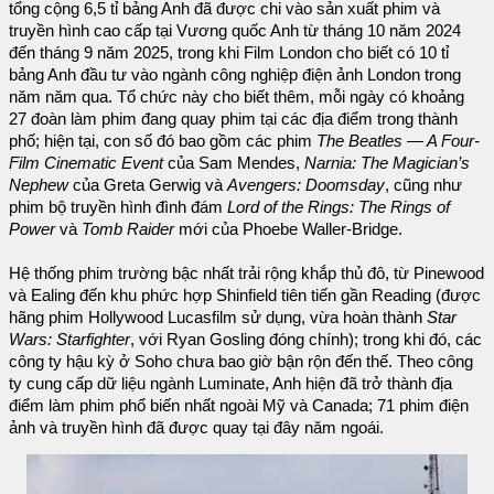
tổng cộng 6,5 tỉ bảng Anh đã được chi vào sản xuất phim và
truyền hình cao cấp tại Vương quốc Anh từ tháng 10 năm 2024
đến tháng 9 năm 2025, trong khi Film London cho biết có 10 tỉ
bảng Anh đầu tư vào ngành công nghiệp điện ảnh London trong
năm năm qua. Tổ chức này cho biết thêm, mỗi ngày có khoảng
27 đoàn làm phim đang quay phim tại các địa điểm trong thành
phố; hiện tại, con số đó bao gồm các phim
The Beatles — A Four-
Film Cinematic Event
của Sam Mendes,
Narnia: The Magician’s
Nephew
của Greta Gerwig và
Avengers: Doomsday
, cũng như
phim bộ truyền hình đình đám
Lord of the Rings: The Rings of
Power
và
Tomb Raider
mới của Phoebe Waller-Bridge.
Hệ thống phim trường bậc nhất trải rộng khắp thủ đô, từ Pinewood
và Ealing đến khu phức hợp Shinfield tiên tiến gần Reading (được
hãng phim Hollywood Lucasfilm sử dụng, vừa hoàn thành
Star
Wars: Starfighter
, với Ryan Gosling đóng chính); trong khi đó, các
công ty hậu kỳ ở Soho chưa bao giờ bận rộn đến thế. Theo công
ty cung cấp dữ liệu ngành Luminate, Anh hiện đã trở thành địa
điểm làm phim phổ biến nhất ngoài Mỹ và Canada; 71 phim điện
ảnh và truyền hình đã được quay tại đây năm ngoái.