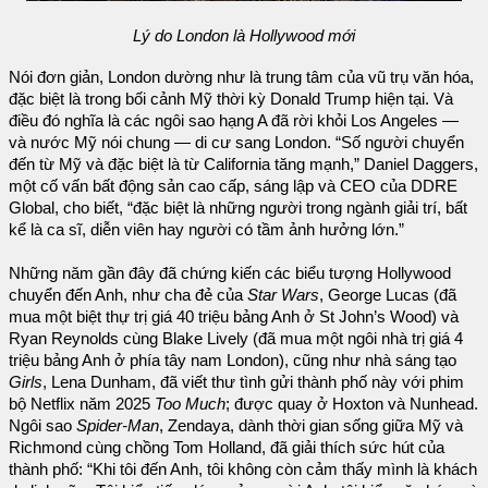
Lý do London là Hollywood mới
Nói đơn giản, London dường như là trung tâm của vũ trụ văn hóa,
đặc biệt là trong bối cảnh Mỹ thời kỳ Donald Trump hiện tại. Và
điều đó nghĩa là các ngôi sao hạng A đã rời khỏi Los Angeles —
và nước Mỹ nói chung — di cư sang London. “Số người chuyển
đến từ Mỹ và đặc biệt là từ California tăng mạnh,” Daniel Daggers,
một cố vấn bất động sản cao cấp, sáng lập và CEO của DDRE
Global, cho biết, “đặc biệt là những người trong ngành giải trí, bất
kể là ca sĩ, diễn viên hay người có tầm ảnh hưởng lớn.”
Những năm gần đây đã chứng kiến các biểu tượng Hollywood
chuyển đến Anh, như cha đẻ của
Star Wars
, George Lucas (đã
mua một biệt thự trị giá 40 triệu bảng Anh ở St John’s Wood) và
Ryan Reynolds cùng Blake Lively (đã mua một ngôi nhà trị giá 4
triệu bảng Anh ở phía tây nam London), cũng như nhà sáng tạo
Girls
, Lena Dunham, đã viết thư tình gửi thành phố này với phim
bộ Netflix năm 2025
Too Much
; được quay ở Hoxton và Nunhead.
Ngôi sao
Spider-Man
, Zendaya, dành thời gian sống giữa Mỹ và
Richmond cùng chồng Tom Holland, đã giải thích sức hút của
thành phố: “Khi tôi đến Anh, tôi không còn cảm thấy mình là khách