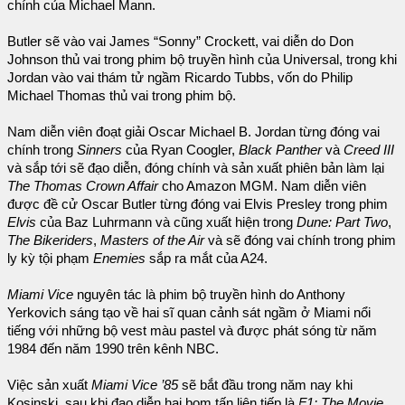
chính của Michael Mann.
Butler sẽ vào vai James “Sonny” Crockett, vai diễn do Don
Johnson thủ vai trong phim bộ truyền hình của Universal, trong khi
Jordan vào vai thám tử ngầm Ricardo Tubbs, vốn do Philip
Michael Thomas thủ vai trong phim bộ.
Nam diễn viên đoạt giải Oscar Michael B. Jordan từng đóng vai
chính trong
Sinners
của Ryan Coogler,
Black Panther
và
Creed III
và sắp tới sẽ đạo diễn, đóng chính và sản xuất phiên bản làm lại
The Thomas Crown Affair
cho Amazon MGM. Nam diễn viên
được đề cử Oscar Butler từng đóng vai Elvis Presley trong phim
Elvis
của Baz Luhrmann và cũng xuất hiện trong
Dune: Part Two
,
The Bikeriders
,
Masters of the Air
và sẽ đóng vai chính trong phim
ly kỳ tội phạm
Enemies
sắp ra mắt của A24.
Miami Vice
nguyên tác là phim bộ truyền hình do Anthony
Yerkovich sáng tạo về hai sĩ quan cảnh sát ngầm ở Miami nổi
tiếng với những bộ vest màu pastel và được phát sóng từ năm
1984 đến năm 1990 trên kênh NBC.
Việc sản xuất
Miami Vice ’85
sẽ bắt đầu trong năm nay khi
Kosinski, sau khi đạo diễn hai bom tấn liên tiếp là
F1: The Movie