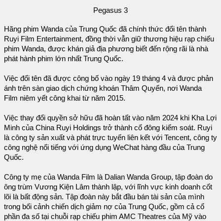
Pegasus 3
Hãng phim Wanda của Trung Quốc đã chính thức đổi tên thành
Ruyi Film Entertainment, đồng thời vẫn giữ thương hiệu rạp chiếu
phim Wanda, được khán giả địa phương biết đến rộng rãi là nhà
phát hành phim lớn nhất Trung Quốc.
Việc đổi tên đã được công bố vào ngày 19 tháng 4 và được phản
ánh trên sàn giao dịch chứng khoán Thâm Quyến, nơi Wanda
Film niêm yết công khai từ năm 2015.
Việc thay đổi quyền sở hữu đã hoàn tất vào năm 2024 khi Kha Lợi
Minh của China Ruyi Holdings trở thành cổ đông kiểm soát. Ruyi
là công ty sản xuất và phát trực tuyến liên kết với Tencent, công ty
công nghệ nổi tiếng với ứng dụng WeChat hàng đầu của Trung
Quốc.
Công ty mẹ của Wanda Film là Dalian Wanda Group, tập đoàn do
ông trùm Vương Kiện Lâm thành lập, với lĩnh vực kinh doanh cốt
lõi là bất động sản. Tập đoàn này bắt đầu bán tài sản của mình
trong bối cảnh chiến dịch giảm nợ của Trung Quốc, gồm cả cổ
phần đa số tại chuỗi rạp chiếu phim AMC Theatres của Mỹ vào