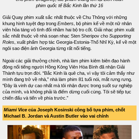
phim quốc tế Bắc Kinh lần thứ 16
Giải Quay phim xuất sắc nhất thuộc về Chu Thông với những
khung hình tuyệt đẹp trong
Embers
, bộ phim kể về một nữ nhân
viên hỏa táng vô tình đổi nhầm hai bộ tro cốt. Giải nhạc phim xuất
sắc nhất thuộc về nhà soạn nhạc Sten Sheripov cho
Supporting
Roles
, xuất phẩm hợp tác Georgia-Estonia-Thổ Nhĩ Kỳ, kể về một
ngôi sao điện ảnh Georgia từng rất nổi tiếng.
Ngoài các giải thưởng chính, nhà làm phim kiêm biên đạo hành
động nổi tiếng người Hồng Kông Viên Hòa Bình đã nhận Giải
Thành tựu trọn đời. “Bắc Kinh là quê cha, vì vậy tôi cảm thấy như
mình đang trở về nhà,” nhà làm phim 81 tuổi nói, mắt rưng rưng.
“Đây là vinh dự cao nhất mà tôi nhận được trong suốt sự nghiệp
của mình, và không phải là điểm dừng cuối cùng. Tôi sẽ tiếp tục
chiến đấu và tiến về phía trước.”
Miami Vice
của Joseph Kosinski công bố tựa phim, chốt
Michael B. Jordan và Austin Butler vào vai chính