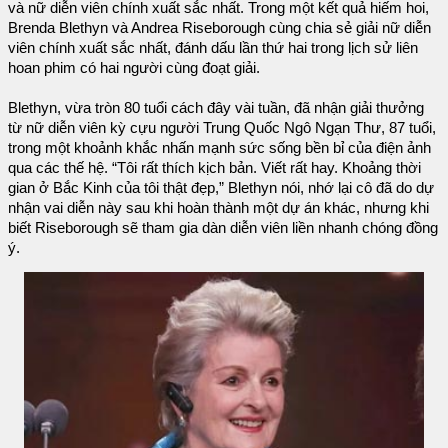
và nữ diễn viên chính xuất sắc nhất. Trong một kết quả hiếm hoi,
Brenda Blethyn và Andrea Riseborough cùng chia sẻ giải nữ diễn
viên chính xuất sắc nhất, đánh dấu lần thứ hai trong lịch sử liên
hoan phim có hai người cùng đoạt giải.
Blethyn, vừa tròn 80 tuổi cách đây vài tuần, đã nhận giải thưởng
từ nữ diễn viên kỳ cựu người Trung Quốc Ngô Ngạn Thư, 87 tuổi,
trong một khoảnh khắc nhấn mạnh sức sống bền bỉ của điện ảnh
qua các thế hệ. “Tôi rất thích kịch bản. Viết rất hay. Khoảng thời
gian ở Bắc Kinh của tôi thật đẹp,” Blethyn nói, nhớ lại cô đã do dự
nhận vai diễn này sau khi hoàn thành một dự án khác, nhưng khi
biết Riseborough sẽ tham gia dàn diễn viên liền nhanh chóng đồng
ý.