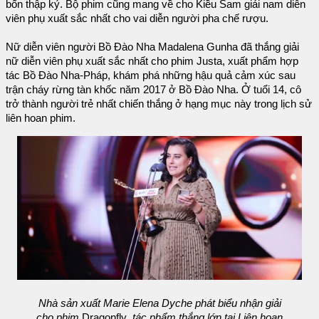
bốn thập kỷ. Bộ phim cũng mang về cho Kiều Sam giải nam diễn
viên phụ xuất sắc nhất cho vai diễn người pha chế rượu.
Nữ diễn viên người Bồ Đào Nha Madalena Gunha đã thắng giải
nữ diễn viên phụ xuất sắc nhất cho phim Justa, xuất phẩm hợp
tác Bồ Đào Nha-Pháp, khám phá những hậu quả cảm xúc sau
trận cháy rừng tàn khốc năm 2017 ở Bồ Đào Nha. Ở tuổi 14, cô
trở thành người trẻ nhất chiến thắng ở hạng mục này trong lịch sử
liên hoan phim.
Nhà sản xuất Marie Elena Dyche phát biểu nhận giải
cho phim
Dragonfly
, tác phẩm thắng lớn tại Liên hoan