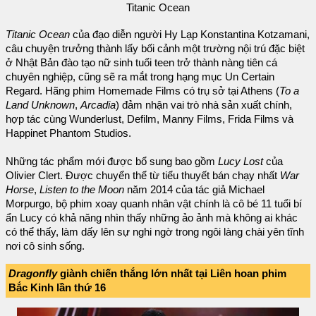
Titanic Ocean
Titanic Ocean
của đạo diễn người Hy Lạp Konstantina Kotzamani,
câu chuyện trưởng thành lấy bối cảnh một trường nội trú đặc biệt
ở Nhật Bản đào tạo nữ sinh tuổi teen trở thành nàng tiên cá
chuyên nghiệp, cũng sẽ ra mắt trong hạng mục Un Certain
Regard. Hãng phim Homemade Films có trụ sở tại Athens (
To a
Land Unknown
,
Arcadia
) đảm nhận vai trò nhà sản xuất chính,
hợp tác cùng Wunderlust, Defilm, Manny Films, Frida Films và
Happinet Phantom Studios.
Những tác phẩm mới được bổ sung bao gồm
Lucy Lost
của
Olivier Clert. Được chuyển thể từ tiểu thuyết bán chạy nhất
War
Horse
,
Listen to the Moon
năm 2014 của tác giả Michael
Morpurgo, bộ phim xoay quanh nhân vật chính là cô bé 11 tuổi bí
ẩn Lucy có khả năng nhìn thấy những ảo ảnh mà không ai khác
có thể thấy, làm dấy lên sự nghi ngờ trong ngôi làng chài yên tĩnh
nơi cô sinh sống.
Dragonfly
giành chiến thắng lớn nhất tại Liên hoan phim
Bắc Kinh lần thứ 16