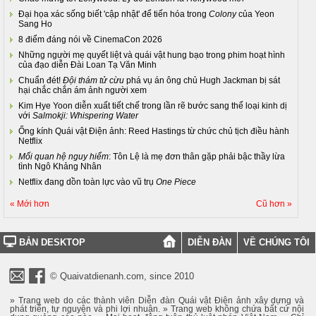
Đại họa xác sống biết 'cập nhật' để tiến hóa trong
Colony
của Yeon
Sang Ho
8 điểm đáng nói về CinemaCon 2026
Những người mẹ quyết liệt và quái vật hung bạo trong phim hoạt hình
của đạo diễn Đài Loan Tạ Văn Minh
Chuẩn đét!
Đội thám tử cừu
phá vụ án ông chủ Hugh Jackman bị sát
hại chắc chắn ám ảnh người xem
Kim Hye Yoon diễn xuất tiết chế trong lần rẽ bước sang thể loại kinh dị
với
Salmokji: Whispering Water
Ống kính Quái vật Điện ảnh: Reed Hastings từ chức chủ tịch điều hành
Netflix
Mối quan hệ nguy hiểm
: Tôn Lệ là mẹ đơn thân gặp phải bậc thầy lừa
tình Ngô Khảng Nhân
Netflix đang dồn toàn lực vào vũ trụ
One Piece
« Mới hơn
Cũ hơn »
BẢN DESKTOP
DIỄN ĐÀN
VỀ CHÚNG TÔI
© Quaivatdienanh.com, since 2010
» Trang web do các thành viên Diễn đàn Quái vật Điện ảnh xây dựng và
phát triển, tự nguyện và phi lợi nhuận. » Trang web không chứa bất cứ nội