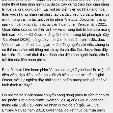
nghệ thuật kiên định hiếm có, được xây dựng theo thời gian bằng
trí tuệ và lòng dũng cảm. Là một nữ diễn viên có khả năng hóa
thân vào những nhân vật phức tạp và đa chiều, cô đã tự làm mới
mình trong vai trò tác giả với bộ phim
The Lost Daughter
, thắng
giải kịch bản xuất sắc nhất tại Liên hoan phim Venice năm 2021.
Quan điểm của cô về điện ảnh — vừa mang tính trí tuệ vừa mang
tính cảm xúc — đã được khẳng định thêm trong bộ phim gần đây
The Bride!
(2026), củng cố vị thế là một nhà làm phim độc đáo.
Việc cô làm chủ tịch ban giám khảo đồng nghĩa với việc chúng ta
có thể dựa vào một tiếng nói có uy tín và độc lập, được thúc đẩy
bởi niềm đam mê đích thực dành cho điện ảnh nghệ thuật, vốn là
trái tim của liên hoan phim.”
Ban tổ chức Liên hoan phim Venice ca ngợi Gyllenhaal là “một nữ
diễn viên, đạo diễn, nhà sản xuất và biên kịch được đề cử giải
Oscar, với sự nghiệp đầy những tác phẩm mang tính đột phá và
kích thích tư duy.”
Họ nói thêm: “Gyllenhaal chuyển sang đóng phim truyền hình với
tác phẩm
The Honourable Woman
(2014) của BBC/Sundance,
thắng giải Quả Cầu Vàng và nhận được đề cử giải SAG và
Emmy. Và vào năm 2019, Gyllenhaal đã kết thúc ba mùa phim