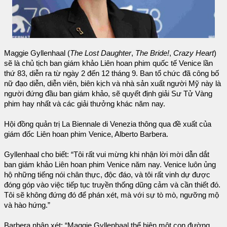
Maggie Gyllenhaal (
The Lost Daughter
,
The Bride!
,
Crazy Heart
)
sẽ là chủ tịch ban giám khảo Liên hoan phim quốc tế Venice lần
thứ 83, diễn ra từ ngày 2 đến 12 tháng 9. Ban tổ chức đã công bố
nữ đạo diễn, diễn viên, biên kịch và nhà sản xuất người Mỹ này là
người đứng đầu ban giám khảo, sẽ quyết định giải Sư Tử Vàng
phim hay nhất và các giải thưởng khác năm nay.
Hội đồng quản trị La Biennale di Venezia thông qua đề xuất của
giám đốc Liên hoan phim Venice, Alberto Barbera.
Gyllenhaal cho biết: “Tôi rất vui mừng khi nhận lời mời dẫn dắt
ban giám khảo Liên hoan phim Venice năm nay. Venice luôn ủng
hộ những tiếng nói chân thực, độc đáo, và tôi rất vinh dự được
đóng góp vào việc tiếp tục truyền thống dũng cảm và cần thiết đó.
Tôi sẽ không đứng đó để phán xét, mà với sự tò mò, ngưỡng mộ
và hào hứng.”
Barbera nhận xét: “Maggie Gyllenhaal thể hiện một con đường