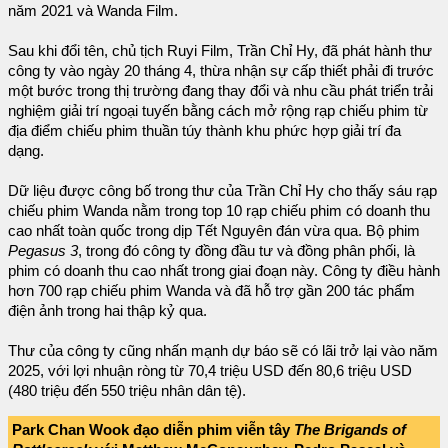
năm 2021 và Wanda Film.
Sau khi đổi tên, chủ tịch Ruyi Film, Trần Chỉ Hy, đã phát hành thư
công ty vào ngày 20 tháng 4, thừa nhận sự cấp thiết phải đi trước
một bước trong thị trường đang thay đổi và nhu cầu phát triển trải
nghiệm giải trí ngoại tuyến bằng cách mở rộng rạp chiếu phim từ
địa điểm chiếu phim thuần túy thành khu phức hợp giải trí đa
dạng.
Dữ liệu được công bố trong thư của Trần Chỉ Hy cho thấy sáu rạp
chiếu phim Wanda nằm trong top 10 rạp chiếu phim có doanh thu
cao nhất toàn quốc trong dịp Tết Nguyên đán vừa qua. Bộ phim
Pegasus 3
, trong đó công ty đồng đầu tư và đồng phân phối, là
phim có doanh thu cao nhất trong giai đoạn này. Công ty điều hành
hơn 700 rạp chiếu phim Wanda và đã hỗ trợ gần 200 tác phẩm
điện ảnh trong hai thập kỷ qua.
Thư của công ty cũng nhấn mạnh dự báo sẽ có lãi trở lại vào năm
2025, với lợi nhuận ròng từ 70,4 triệu USD đến 80,6 triệu USD
(480 triệu đến 550 triệu nhân dân tệ).
Park Chan Wook đạo diễn phim viễn tây
The Brigands of