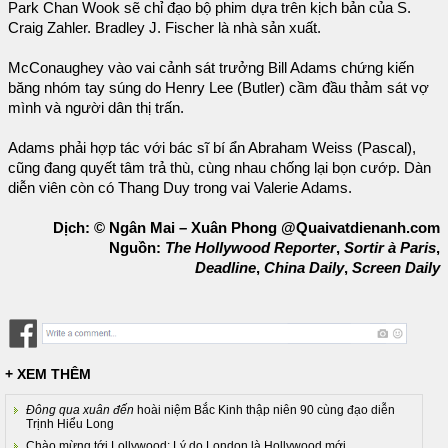
Park Chan Wook sẽ chỉ đạo bộ phim dựa trên kịch bản của S.
Craig Zahler. Bradley J. Fischer là nhà sản xuất.
McConaughey vào vai cảnh sát trưởng Bill Adams chứng kiến
băng nhóm tay súng do Henry Lee (Butler) cầm đầu thảm sát vợ
mình và người dân thị trấn.
Adams phải hợp tác với bác sĩ bí ẩn Abraham Weiss (Pascal),
cũng đang quyết tâm trả thù, cùng nhau chống lại bọn cướp. Dàn
diễn viên còn có Thang Duy trong vai Valerie Adams.
Dịch: © Ngân Mai – Xuân Phong @Quaivatdienanh.com
Nguồn:
The Hollywood Reporter
,
Sortir à Paris
,
Deadline
,
China Daily
,
Screen Daily
+ XEM THÊM
Đông qua xuân đến
hoài niệm Bắc Kinh thập niên 90 cùng đạo diễn
Trịnh Hiểu Long
Chào mừng tới Lollywood: Lý do London là Hollywood mới