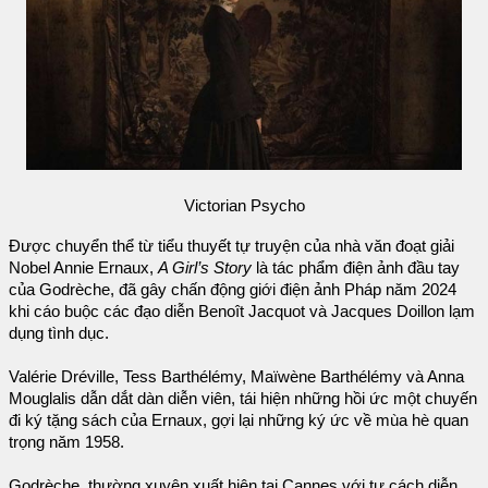
Victorian Psycho
Được chuyển thể từ tiểu thuyết tự truyện của nhà văn đoạt giải
Nobel Annie Ernaux,
A Girl’s Story
là tác phẩm điện ảnh đầu tay
của Godrèche, đã gây chấn động giới điện ảnh Pháp năm 2024
khi cáo buộc các đạo diễn Benoît Jacquot và Jacques Doillon lạm
dụng tình dục.
Valérie Dréville, Tess Barthélémy, Maïwène Barthélémy và Anna
Mouglalis dẫn dắt dàn diễn viên, tái hiện những hồi ức một chuyến
đi ký tặng sách của Ernaux, gợi lại những ký ức về mùa hè quan
trọng năm 1958.
Godrèche, thường xuyên xuất hiện tại Cannes với tư cách diễn