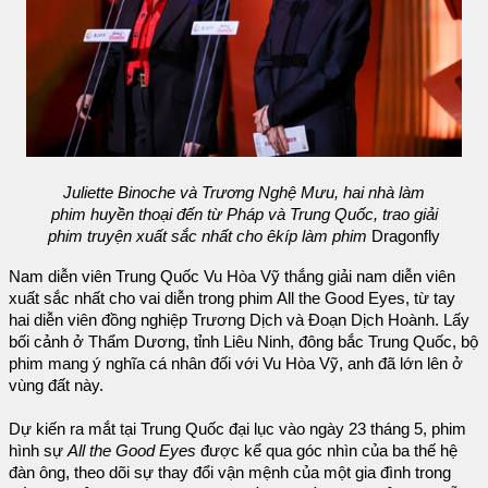
Juliette Binoche và Trương Nghệ Mưu, hai nhà làm
phim huyền thoại đến từ Pháp và Trung Quốc, trao giải
phim truyện xuất sắc nhất cho êkíp làm phim
Dragonfly
Nam diễn viên Trung Quốc Vu Hòa Vỹ thắng giải nam diễn viên
xuất sắc nhất cho vai diễn trong phim All the Good Eyes, từ tay
hai diễn viên đồng nghiệp Trương Dịch và Đoạn Dịch Hoành. Lấy
bối cảnh ở Thẩm Dương, tỉnh Liêu Ninh, đông bắc Trung Quốc, bộ
phim mang ý nghĩa cá nhân đối với Vu Hòa Vỹ, anh đã lớn lên ở
vùng đất này.
Dự kiến ra mắt tại Trung Quốc đại lục vào ngày 23 tháng 5, phim
hình sự
All the Good Eyes
được kể qua góc nhìn của ba thế hệ
đàn ông, theo dõi sự thay đổi vận mệnh của một gia đình trong