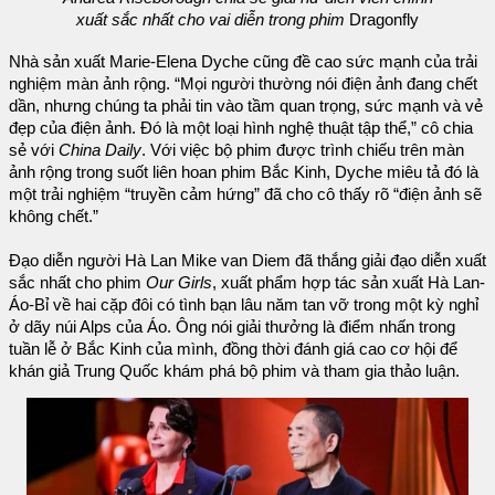
xuất sắc nhất cho vai diễn trong phim
Dragonfly
Nhà sản xuất Marie-Elena Dyche cũng đề cao sức mạnh của trải
nghiệm màn ảnh rộng. “Mọi người thường nói điện ảnh đang chết
dần, nhưng chúng ta phải tin vào tầm quan trọng, sức mạnh và vẻ
đẹp của điện ảnh. Đó là một loại hình nghệ thuật tập thể,” cô chia
sẻ với
China Daily
. Với việc bộ phim được trình chiếu trên màn
ảnh rộng trong suốt liên hoan phim Bắc Kinh, Dyche miêu tả đó là
một trải nghiệm “truyền cảm hứng” đã cho cô thấy rõ “điện ảnh sẽ
không chết.”
Đạo diễn người Hà Lan Mike van Diem đã thắng giải đạo diễn xuất
sắc nhất cho phim
Our Girls
, xuất phẩm hợp tác sản xuất Hà Lan-
Áo-Bỉ về hai cặp đôi có tình bạn lâu năm tan vỡ trong một kỳ nghỉ
ở dãy núi Alps của Áo. Ông nói giải thưởng là điểm nhấn trong
tuần lễ ở Bắc Kinh của mình, đồng thời đánh giá cao cơ hội để
khán giả Trung Quốc khám phá bộ phim và tham gia thảo luận.