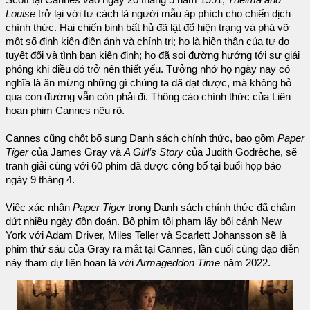
Scott tại Cannes vào ngày 20 tháng 5 năm 1991,
Thelma and
Louise
trở lại với tư cách là người mẫu áp phích cho chiến dịch
chính thức. Hai chiến binh bất hủ đã lật đổ hiện trạng và phá vỡ
một số định kiến điện ảnh và chính trị; họ là hiện thân của tự do
tuyệt đối và tình bạn kiên định; họ đã soi đường hướng tới sự giải
phóng khi điều đó trở nên thiết yếu. Tưởng nhớ họ ngày nay có
nghĩa là ăn mừng những gì chúng ta đã đạt được, mà không bỏ
qua con đường vẫn còn phải đi. Thông cáo chính thức của Liên
hoan phim Cannes nêu rõ.
Cannes cũng chốt bổ sung Danh sách chính thức, bao gồm
Paper
Tiger
của James Gray và
A Girl’s Story
của Judith Godrèche, sẽ
tranh giải cùng với 60 phim đã được công bố tại buổi họp báo
ngày 9 tháng 4.
Việc xác nhận
Paper Tiger
trong Danh sách chính thức đã chấm
dứt nhiều ngày đồn đoán. Bộ phim tội phạm lấy bối cảnh New
York với Adam Driver, Miles Teller và Scarlett Johansson sẽ là
phim thứ sáu của Gray ra mắt tại Cannes, lần cuối cùng đạo diễn
này tham dự liên hoan là với
Armageddon Time
năm 2022.