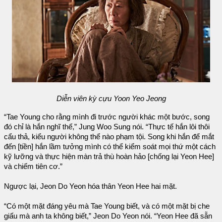
Diễn viên kỳ cựu Yoon Yeo Jeong
“Tae Young cho rằng mình đi trước người khác một bước, song
đó chỉ là hắn nghĩ thế,” Jung Woo Sung nói. “Thực tế hắn lôi thôi
cẩu thả, kiểu người không thể nào phạm tội. Song khi hắn để mắt
đến [tiền] hắn lầm tưởng mình có thể kiểm soát mọi thứ một cách
kỹ lưỡng và thực hiện màn trả thù hoàn hảo [chống lại Yeon Hee]
và chiếm tiên cơ.”
Ngược lại, Jeon Do Yeon hóa thân Yeon Hee hai mặt.
“Có một mặt đáng yêu mà Tae Young biết, và có một mặt bị che
giấu mà anh ta không biết,” Jeon Do Yeon nói. “Yeon Hee đã sẵn