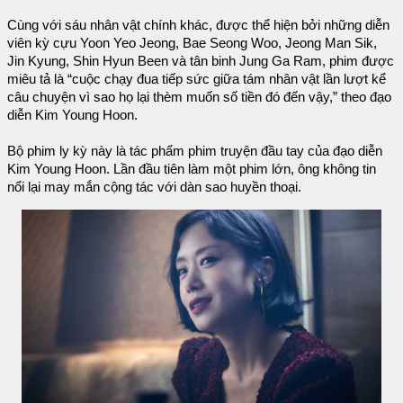
Cùng với sáu nhân vật chính khác, được thể hiện bởi những diễn
viên kỳ cựu Yoon Yeo Jeong, Bae Seong Woo, Jeong Man Sik,
Jin Kyung, Shin Hyun Been và tân binh Jung Ga Ram, phim được
miêu tả là “cuộc chạy đua tiếp sức giữa tám nhân vật lần lượt kể
câu chuyện vì sao họ lại thèm muốn số tiền đó đến vậy,” theo đạo
diễn Kim Young Hoon.
Bộ phim ly kỳ này là tác phẩm phim truyện đầu tay của đạo diễn
Kim Young Hoon. Lần đầu tiên làm một phim lớn, ông không tin
nổi lại may mắn cộng tác với dàn sao huyền thoại.