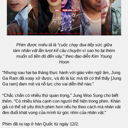
Phim được miêu tả là “cuộc chạy đua tiếp sức giữa
tám nhân vật lần lượt kể câu chuyện vì sao họ lại thèm
muốn số tiền đó đến vậy,” theo đạo diễn Kim Young
Hoon
“Nhưng sau hai ba tháng thực hành với giáo viên ngữ âm, Jung
Ga Ram đã xoay xở được, và đó là lúc mà tôi có thể thấy [Jung
Ga ram] đam mê và nỗ lực cho vai diễn thế nào.”
“Chắc chắn có nhiều thứ quan trọng,” Jung Woo Sung cho biết
thêm. “Có nhiều khía cạnh con người thể hiện trong phim. Khán
giả có thể sẽ yêu thích phim hơn nếu họ theo cách mà nhân vật
đeo đuổi khát vọng của mình từ góc nhìn của nhân vật.”
Phim đã ra rạp ở hàn Quốc từ ngày 12/2.