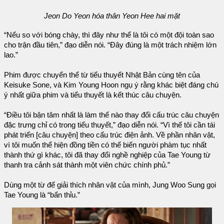
Jeon Do Yeon hóa thân Yeon Hee hai mặt
“Nếu so với bóng chày, thì đây như thể là tôi có một đội toàn sao
cho trận đầu tiên,” đạo diễn nói. “Đây đúng là một trách nhiệm lớn
lao.”
Phim được chuyển thể từ tiểu thuyết Nhật Bản cùng tên của
Keisuke Sone, và Kim Young Hoon ngụ ý rằng khác biệt đáng chú
ý nhất giữa phim và tiểu thuyết là kết thúc câu chuyện.
“Điều tôi bận tâm nhất là làm thế nào thay đổi cấu trúc câu chuyện
đặc trưng chỉ có trong tiểu thuyết,” đạo diễn nói. “Vì thế tôi cần tái
phát triển [câu chuyện] theo cấu trúc điện ảnh. Về phần nhân vật,
vì tôi muốn thể hiện đồng tiền có thể biến người phàm tục nhất
thành thứ gì khác, tôi đã thay đổi nghề nghiệp của Tae Young từ
thanh tra cảnh sát thành một viên chức chính phủ.”
Dùng một từ để giải thích nhân vật của mình, Jung Woo Sung gọi
Tae Young là “bẩn thỉu.”