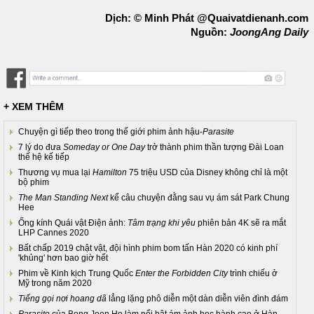
Dịch: © Minh Phát @Quaivatdienanh.com
Nguồn:
JoongAng Daily
+ XEM THÊM
Chuyện gì tiếp theo trong thế giới phim ảnh hậu-
Parasite
7 lý do đưa
Someday or One Day
trở thành phim thần tượng Đài Loan
thế hệ kế tiếp
Thương vụ mua lại
Hamilton
75 triệu USD của Disney không chỉ là một
bộ phim
The Man Standing Next
kể câu chuyện đằng sau vụ ám sát Park Chung
Hee
Ống kính Quái vật Điện ảnh:
Tâm trạng khi yêu
phiên bản 4K sẽ ra mắt
LHP Cannes 2020
Bất chấp 2019 chật vật, đội hình phim bom tấn Hàn 2020 có kinh phí
'khủng' hơn bao giờ hết
Phim về Kinh kịch Trung Quốc
Enter the Forbidden City
trình chiếu ở
Mỹ trong năm 2020
Tiếng gọi nơi hoang dã
lẳng lặng phô diễn một dàn diễn viên đình đám
Parasite
của Bong Joon Ho làm nổi bật ám ảnh học hành cao ở Hàn