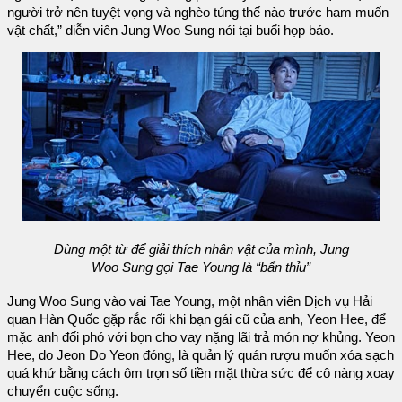
người trở nên tuyệt vọng và nghèo túng thế nào trước ham muốn
vật chất,” diễn viên Jung Woo Sung nói tại buổi họp báo.
Dùng một từ để giải thích nhân vật của mình, Jung
Woo Sung gọi Tae Young là “bẩn thỉu”
Jung Woo Sung vào vai Tae Young, một nhân viên Dịch vụ Hải
quan Hàn Quốc gặp rắc rối khi bạn gái cũ của anh, Yeon Hee, để
mặc anh đối phó với bọn cho vay nặng lãi trả món nợ khủng. Yeon
Hee, do Jeon Do Yeon đóng, là quản lý quán rượu muốn xóa sạch
quá khứ bằng cách ôm trọn số tiền mặt thừa sức để cô nàng xoay
chuyển cuộc sống.