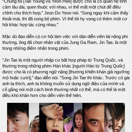
“Chúng tôi [Tae Young và Yeon Hee] được cho là có quan hệ tình
cảm lâu dài, quen thuộc với nhau, vì thế mất một chút để điều
chỉnh cho thích hợp,” Jeon Do Yeon nói. “Song ngay khi cảm thấy
thoải mái, thì đã xong bộ phim. Vì thế tôi hy vọng có thêm một cơ
hội khác hợp tác cùng nhau.”
Mặc dù đạo diễn có cơ hội làm việc với dàn diễn viên tài năng phi
thường, ông đã chọn nhân vật của Jung Ga Ram, Jin Tae, là một
trong những điểm nhấn trong phim.
“Jin Tae là một người nhập cư bất hợp pháp từ Trung Quốc, và
thường trong những phim Hàn khác [người Hàn từ Trung Quốc]
được cho là có phương ngữ nặng [thường khiến khán giả ngưỡng
mộ hoặc cười],” đạo diễn nói. “Song Jin Tae thì khác. Trước cô gái
anh ta thích, anh ta không muốn sử dụng ngữ điệu của mình và
cố gắng nói một cách bình thường nhất có thể, mà có thể là một
điều khó khăn hơn cho diễn viên thể hiện.