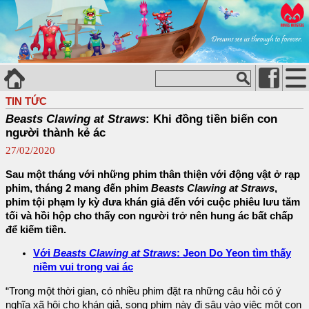
TIN TỨC
Beasts Clawing at Straws
: Khi đồng tiền biến con
người thành kẻ ác
27/02/2020
Sau một tháng với những phim thân thiện với động vật ở rạp
phim, tháng 2 mang đến phim
Beasts Clawing at Straws
,
phim tội phạm ly kỳ đưa khán giả đến với cuộc phiêu lưu tăm
tối và hồi hộp cho thấy con người trở nên hung ác bất chấp
để kiếm tiền.
Với
Beasts Clawing at Straws
: Jeon Do Yeon tìm thấy
niềm vui trong vai ác
“Trong một thời gian, có nhiều phim đặt ra những câu hỏi có ý
nghĩa xã hội cho khán giả, song phim này đi sâu vào việc một con