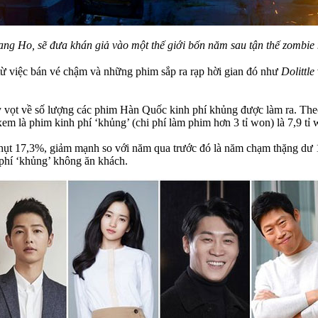
ng Ho, sẽ đưa khán giả vào một thế giới bốn năm sau tận thế zombie 
 từ việc bán vé chậm và những phim sắp ra rạp hời gian đó như
Dolittle
 vọt về số lượng các phim Hàn Quốc kinh phí khủng được làm ra. Th
xem là phim kinh phí ‘khủng’ (chi phí làm phim hơn 3 tỉ won) là 7,9 tỉ
m hụt 17,3%, giảm mạnh so với năm qua trước đó là năm chạm thặng dư
 phí ‘khủng’ không ăn khách.