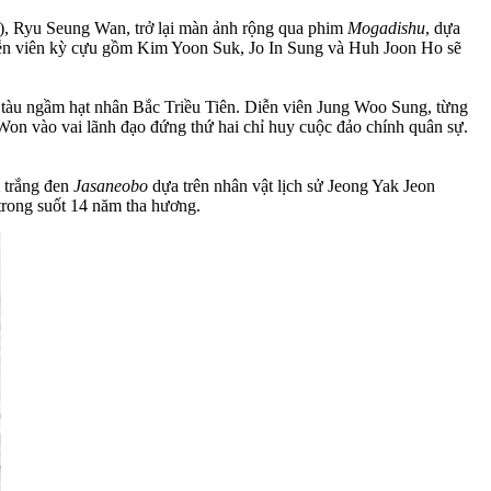
, Ryu Seung Wan, trở lại màn ảnh rộng qua phim
Mogadishu
, dựa
diễn viên kỳ cựu gồm Kim Yoon Suk, Jo In Sung và Huh Joon Ho sẽ
 tàu ngầm hạt nhân Bắc Triều Tiên. Diễn viên Jung Woo Sung, từng
n vào vai lãnh đạo đứng thứ hai chỉ huy cuộc đảo chính quân sự.
m trắng đen
Jasaneobo
dựa trên nhân vật lịch sử Jeong Yak Jeon
 trong suốt 14 năm tha hương.