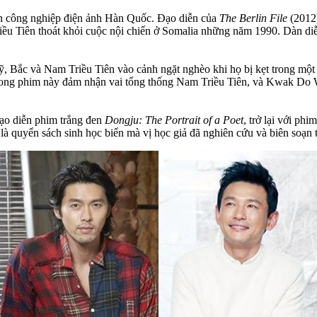
nh công nghiệp điện ảnh Hàn Quốc. Đạo diễn của
The Berlin File
(2012)
riều Tiên thoát khỏi cuộc nội chiến ở Somalia những năm 1990. Dàn 
, Bắc và Nam Triều Tiên vào cảnh ngặt nghèo khi họ bị kẹt trong một
ong phim này đảm nhận vai tổng thống Nam Triều Tiên, và Kwak Do Wo
đạo diễn phim trắng đen
Dongju: The Portrait of a Poet
, trở lại với phi
o
là quyển sách sinh học biển mà vị học giả đã nghiên cứu và biên soạn