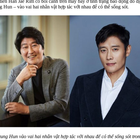
diễn Han Jae Rim có bối cảnh trên máy bay ở tình trạng báo động do dị
un – vào vai hai nhân vật hợp tác với nhau để có thể sống sót.
g Hun vào vai hai nhân vật hợp tác với nhau để có thể sống sót tro