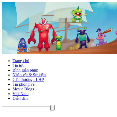
Trang chủ
Tin tức
Bình luận phim
Nhân vật & Sự kiện
Giải thưởng - LHP
Tin phòng vé
Movie Blogs
Việt Nam
Diễn đàn