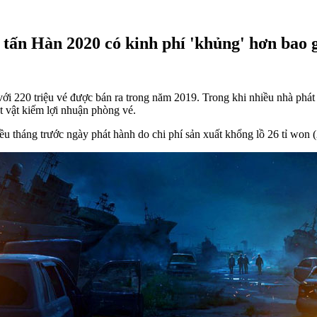
 tấn Hàn 2020 có kinh phí 'khủng' hơn bao g
với 220 triệu vé được bán ra trong năm 2019. Trong khi nhiều nhà phá
ật vật kiếm lợi nhuận phòng vé.
iều tháng trước ngày phát hành do chi phí sản xuất khổng lồ 26 tỉ won 