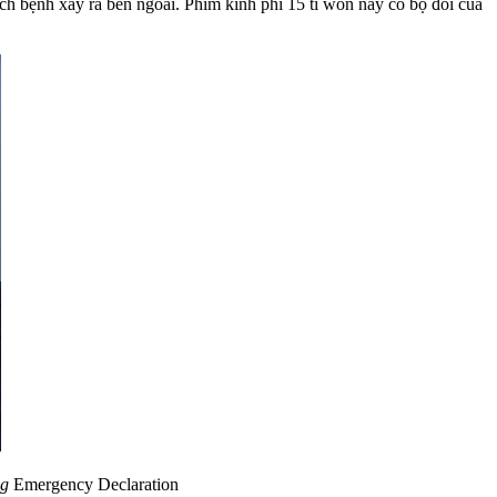
ch bệnh xảy ra bên ngoài. Phim kinh phí 15 tỉ won này có bộ đôi của
ng
Emergency Declaration