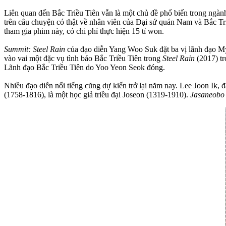
Liên quan đến Bắc Triều Tiên vẫn là một chủ đề phổ biến trong ngà
trên câu chuyện có thật về nhân viên của Đại sứ quán Nam và Bắc T
tham gia phim này, có chi phí thực hiện 15 tỉ won.
Summit: Steel Rain
của đạo diễn Yang Woo Suk đặt ba vị lãnh đạo Mỹ
vào vai một đặc vụ tình báo Bắc Triều Tiên trong
Steel Rain
(2017) tr
Lãnh đạo Bắc Triều Tiên do Yoo Yeon Seok đóng.
Nhiều đạo diễn nổi tiếng cũng dự kiến trở lại năm nay. Lee Joon Ik, 
(1758-1816), là một học giả triều đại Joseon (1319-1910).
Jasaneob