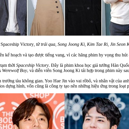
Spaceship Victory
, từ trái qua, Song Joong Ki, Kim Tae Ri, Jin Seon
lên kế hoạch và tạo được tiếng vang, vì các hãng phim hy vọng thu hút đ
 tạm thời
Spaceship Victory
. Đây là phim khoa học giả tưởng Hàn Quốc q
A Werewolf Boy
, và diễn viên Song Joong Ki tái hợp trong phim này sa
 trưởng tàu không gian. Yoo Hae Jin vào vai rôbô, và nhân vật của an
s dựng hình, vốn cũng là công ty tạo nên những hiệu ứng trong loạt