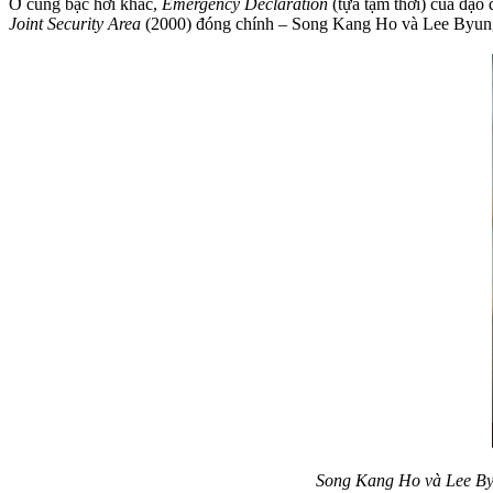
Ở cung bậc hơi khác,
Emergency Declaration
(tựa tạm thời) của đạo 
Joint Security Area
(2000) đóng chính – Song Kang Ho và Lee Byung H
Song Kang Ho và Lee Byun