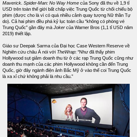
Maverick
.
Spider-Man: No Way Home
của Sony đã thu về 1,9 tỉ
USD trên toàn thế giới bất chấp việc Trung Quốc từ chối chiếu bộ
phim (được cho là vì có quá nhiều cảnh quay tượng Nữ thần Tự
do). Cả hai phim đều phá kỷ lục toàn cầu “không có phòng vé
Trung Quốc” gần đây mà
Joker
của Warner Bros (1,1 tỉ USD năm
2019) thiết lập.
Giáo sư Deepak Sarma của Đại học Case Western Reserve về
Nghiên cứu châu Á nói với
TheWrap
: “Như đã thấy phim
Hollywood sụt giảm doanh thu từ ở các rạp Trung Quốc cũng như
doanh thu mạnh của các phim Hollywood không cần đến Trung
Quốc, giờ đây ngành điện ảnh Bắc Mỹ ở vào thế coi Trung Quốc
là xa xỉ chứ không phải là nhu cầu.”