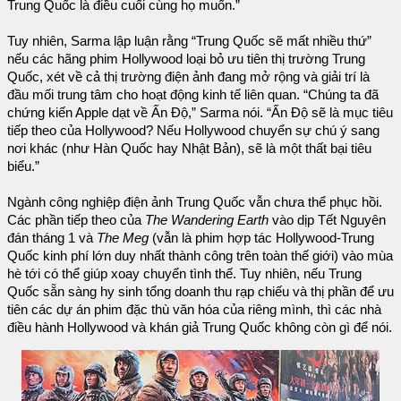
Trung Quốc là điều cuối cùng họ muốn.”
Tuy nhiên, Sarma lập luận rằng “Trung Quốc sẽ mất nhiều thứ”
nếu các hãng phim Hollywood loại bỏ ưu tiên thị trường Trung
Quốc, xét về cả thị trường điện ảnh đang mở rộng và giải trí là
đầu mối trung tâm cho hoạt động kinh tế liên quan. “Chúng ta đã
chứng kiến Apple dạt về Ấn Độ,” Sarma nói. “Ấn Độ sẽ là mục tiêu
tiếp theo của Hollywood? Nếu Hollywood chuyển sự chú ý sang
nơi khác (như Hàn Quốc hay Nhật Bản), sẽ là một thất bại tiêu
biểu.”
Ngành công nghiệp điện ảnh Trung Quốc vẫn chưa thể phục hồi.
Các phần tiếp theo của
The Wandering Earth
vào dịp Tết Nguyên
đán tháng 1 và
The Meg
(vẫn là phim hợp tác Hollywood-Trung
Quốc kinh phí lớn duy nhất thành công trên toàn thế giới) vào mùa
hè tới có thể giúp xoay chuyển tình thế. Tuy nhiên, nếu Trung
Quốc sẵn sàng hy sinh tổng doanh thu rạp chiếu và thị phần để ưu
tiên các dự án phim đặc thù văn hóa của riêng mình, thì các nhà
điều hành Hollywood và khán giả Trung Quốc không còn gì để nói.