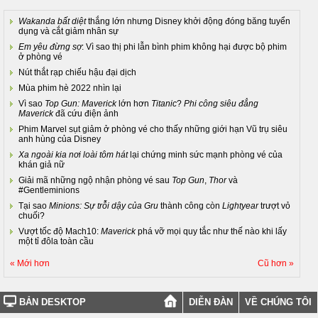
Wakanda bất diệt
thắng lớn nhưng Disney khởi động đóng băng tuyển
dụng và cắt giảm nhân sự
Em yêu đừng sợ
: Vì sao thị phi lẫn bình phim không hại được bộ phim
ở phòng vé
Nút thắt rạp chiếu hậu đại dịch
Mùa phim hè 2022 nhìn lại
Vì sao
Top Gun: Maverick
lớn hơn
Titanic
?
Phi công siêu đẳng
Maverick
đã cứu điện ảnh
Phim Marvel sụt giảm ở phòng vé cho thấy những giới hạn Vũ trụ siêu
anh hùng của Disney
Xa ngoài kia nơi loài tôm hát
lại chứng minh sức mạnh phòng vé của
khán giả nữ
Giải mã những ngộ nhận phòng vé sau
Top Gun
,
Thor
và
#Gentleminions
Tại sao
Minions: Sự trỗi dậy của Gru
thành công còn
Lightyear
trượt vỏ
chuối?
Vượt tốc độ Mach10:
Maverick
phá vỡ mọi quy tắc như thế nào khi lấy
một tỉ đôla toàn cầu
« Mới hơn
Cũ hơn »
BẢN DESKTOP
DIỄN ĐÀN
VỀ CHÚNG TÔI