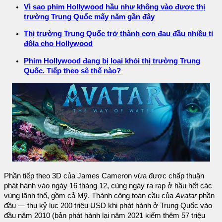
Vì sao phim Hollywood hầu như không vào được thị
trường Trung Quốc mấy năm gần đây
Thị trường Trung Quốc trở thành cơn đau đầu nhiều tỉ
đôla cho Hollywood
Phim Hollywood đang bị loại khỏi thị trường Trung
Quốc. Tiếp theo sẽ thế nào?
Phần tiếp theo 3D của James Cameron vừa được chấp thuận
phát hành vào ngày 16 tháng 12, cùng ngày ra rạp ở hầu hết các
vùng lãnh thổ, gồm cả Mỹ. Thành công toàn cầu của
Avatar
phần
đầu — thu kỷ lục 200 triệu USD khi phát hành ở Trung Quốc vào
đầu năm 2010 (bản phát hành lại năm 2021 kiếm thêm 57 triệu