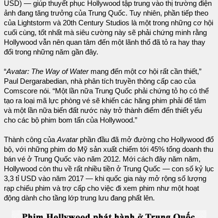
USD) — giúp thuyết phục Hollywood tập trung vào thị trường điện
ảnh đang tăng trưởng của Trung Quốc. Tuy nhiên, phần tiếp theo
của Lightstorm và 20th Century Studios là một trong những cơ hội
cuối cùng, tốt nhất mà siêu cường này sẽ phải chứng minh rằng
Hollywood vẫn nên quan tâm đến một lãnh thổ đã tỏ ra hay thay
đổi trong những năm gần đây.
“
Avatar: The Way of Water
mang đến một cơ hội rất cần thiết,”
Paul Dergarabedian, nhà phân tích truyền thông cấp cao của
Comscore nói. “Một lần nữa Trung Quốc phải chứng tỏ họ có thể
tạo ra loại mã lực phòng vé sẽ khiến các hãng phim phải để tâm
và một lần nữa biến đất nước này trở thành điểm đến thiết yếu
cho các bộ phim bom tấn của Hollywood.”
Thành công của
Avatar
phần đầu đã mở đường cho Hollywood đổ
bộ, với những phim do Mỹ sản xuất chiếm tới 45% tổng doanh thu
bán vé ở Trung Quốc vào năm 2012. Mới cách đây năm năm,
Hollywood còn thu về rất nhiều tiền ở Trung Quốc — con số kỷ lục
3,3 tỉ USD vào năm 2017 — khi quốc gia này mở rộng số lượng
rạp chiếu phim và trợ cấp cho việc đi xem phim như một hoạt
động dành cho tầng lớp trung lưu đang phất lên.