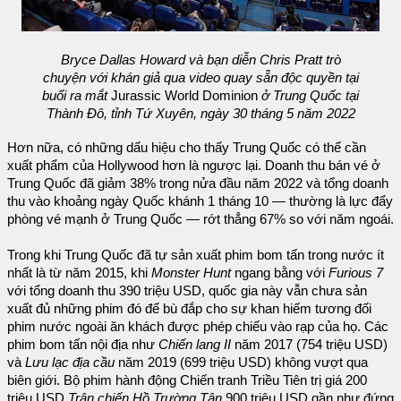
Bryce Dallas Howard và bạn diễn Chris Pratt trò
chuyện với khán giả qua video quay sẵn độc quyền tại
buổi ra mắt
Jurassic World Dominion
ở Trung Quốc tại
Thành Đô, tỉnh Tứ Xuyên, ngày 30 tháng 5 năm 2022
Hơn nữa, có những dấu hiệu cho thấy Trung Quốc có thể cần
xuất phẩm của Hollywood hơn là ngược lại. Doanh thu bán vé ở
Trung Quốc đã giảm 38% trong nửa đầu năm 2022 và tổng doanh
thu vào khoảng ngày Quốc khánh 1 tháng 10 — thường là lực đẩy
phòng vé mạnh ở Trung Quốc — rớt thẳng 67% so với năm ngoái.
Trong khi Trung Quốc đã tự sản xuất phim bom tấn trong nước ít
nhất là từ năm 2015, khi
Monster Hunt
ngang bằng với
Furious 7
với tổng doanh thu 390 triệu USD, quốc gia này vẫn chưa sản
xuất đủ những phim đó để bù đắp cho sự khan hiếm tương đối
phim nước ngoài ăn khách được phép chiếu vào rạp của họ. Các
phim bom tấn nội địa như
Chiến lang II
năm 2017 (754 triệu USD)
và
Lưu lạc địa cầu
năm 2019 (699 triệu USD) không vượt qua
biên giới. Bộ phim hành động Chiến tranh Triều Tiên trị giá 200
triệu USD
Trận chiến Hồ Trường Tân
900 triệu USD gần như đứng