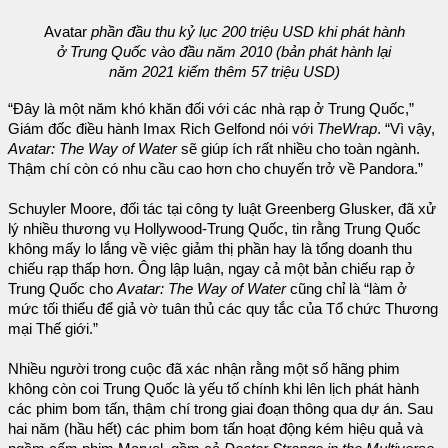
Avatar
phần đầu thu kỷ lục 200 triệu USD khi phát hành
ở Trung Quốc vào đầu năm 2010 (bản phát hành lại
năm 2021 kiếm thêm 57 triệu USD)
“Đây là một năm khó khăn đối với các nhà rạp ở Trung Quốc,”
Giám đốc điều hành Imax Rich Gelfond nói với
TheWrap
. “Vì vậy,
Avatar: The Way of Water
sẽ giúp ích rất nhiều cho toàn ngành.
Thậm chí còn có nhu cầu cao hơn cho chuyến trở về Pandora.”
Schuyler Moore, đối tác tại công ty luật Greenberg Glusker, đã xử
lý nhiều thương vụ Hollywood-Trung Quốc, tin rằng Trung Quốc
không mấy lo lắng về việc giảm thị phần hay là tổng doanh thu
chiếu rạp thấp hơn. Ông lập luận, ngay cả một bản chiếu rạp ở
Trung Quốc cho
Avatar: The Way of Water
cũng chỉ là “làm ở
mức tối thiểu để giả vờ tuân thủ các quy tắc của Tổ chức Thương
mại Thế giới.”
Nhiều người trong cuộc đã xác nhận rằng một số hãng phim
không còn coi Trung Quốc là yếu tố chính khi lên lịch phát hành
các phim bom tấn, thậm chí trong giai đoạn thông qua dự án. Sau
hai năm (hầu hết) các phim bom tấn hoạt động kém hiệu quả và