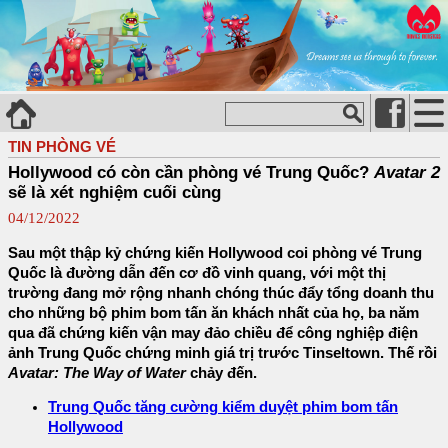
TIN PHÒNG VÉ
Hollywood có còn cần phòng vé Trung Quốc?
Avatar 2
sẽ là xét nghiệm cuối cùng
04/12/2022
Sau một thập kỷ chứng kiến ​​Hollywood coi phòng vé Trung
Quốc là đường dẫn đến cơ đồ vinh quang, với một thị
trường đang mở rộng nhanh chóng thúc đẩy tổng doanh thu
cho những bộ phim bom tấn ăn khách nhất của họ, ba năm
qua đã chứng kiến ​​vận may đảo chiều để công nghiệp điện
ảnh Trung Quốc chứng minh giá trị trước Tinseltown. Thế rồi
Avatar: The Way of Water
chảy đến.
Trung Quốc tăng cường kiểm duyệt phim bom tấn
Hollywood