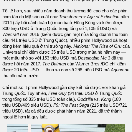
Tồi tệ hơn, sau nhiều năm doanh thu tương đối cao cho các phim
bom tấn do Mỹ sản xuất như
Transformers: Age of Extinction
năm
2014 (lấy bối cảnh toàn bộ màn ba ở Hồng Kông và kiếm được
300 triệu USD ở Trung Quốc trong tổng số 1,105 tỉ USD) và
Warcraft
năm 2016 (kiếm được gần một nửa tổng doanh thu toàn
cầu 441 triệu USD ở Trung Quốc), nhiều phim Hollywood đã hoạt
động kém hiệu quả ở thị trường này.
Minions: The Rise of Gru
của
Universal chỉ kiếm được 35 triệu USD trong mùa hè năm nay —
một mẩu nhỏ so với 153 triệu USD mà
Despicable Me 3
đã thu
được hồi năm 2017.
The Batman
của Warner Bros./DC chỉ kiếm
được 20 triệu USD — thua xa con số 298 triệu USD mà
Aquaman
thu bốn năm trước.
Chỉ một số ít phim Hollywood gần đây kết nối được với khán giả
Trung Quốc. Tuy nhiên,
Free Guy
(94 triệu USD ở Trung Quốc
trong tổng số 335 triệu USD toàn cầu),
Godzilla vs. Kong
(189
triệu USD/469 triệu USD),
F9: The Fast Saga
(215 triệu USD/721
triệu USD), tất cả đều được phát hành năm 2021, đã trở thành
ngoại lệ hơn là quy luật.