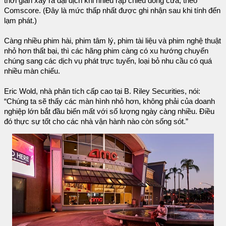
thời gian xảy ra đại dịch khi nhiều rạp chiếu đóng cửa, theo
Comscore. (Đây là mức thấp nhất được ghi nhận sau khi tính đến
lạm phát.)
Càng nhiều phim hài, phim tâm lý, phim tài liệu và phim nghệ thuật
nhỏ hơn thất bại, thì các hãng phim càng có xu hướng chuyển
chúng sang các dịch vụ phát trực tuyến, loại bỏ nhu cầu có quá
nhiều màn chiếu.
Eric Wold, nhà phân tích cấp cao tại B. Riley Securities, nói:
“Chúng ta sẽ thấy các màn hình nhỏ hơn, không phải của doanh
nghiệp lớn bắt đầu biến mất với số lượng ngày càng nhiều. Điều
đó thực sự tốt cho các nhà vận hành nào còn sống sót.”