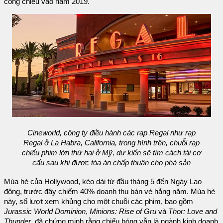
công chiếu vào năm 2019.
Cineworld, công ty điều hành các rạp Regal như rạp
Regal ở La Habra, California, trong hình trên, chuỗi rạp
chiếu phim lớn thứ hai ở Mỹ, dự kiến ​​sẽ tìm cách tái cơ
cấu sau khi được tòa án chấp thuận cho phá sản
Mùa hè của Hollywood, kéo dài từ đầu tháng 5 đến Ngày Lao
động, trước đây chiếm 40% doanh thu bán vé hằng năm. Mùa hè
này, số lượt xem khủng cho một chuỗi các phim, bao gồm
Jurassic World Dominion
,
Minions: Rise of Gru
và
Thor: Love and
Thunder
, đã chứng minh rằng chiếu bóng vẫn là ngành kinh doanh