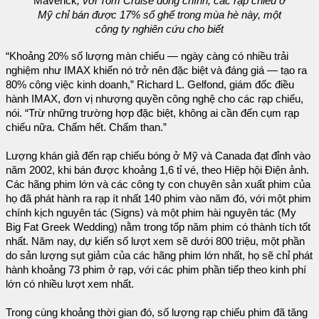
Maverick
, với Tom Cruise đóng chính, các rạp chiếu ở
Mỹ chỉ bán được 17% số ghế trong mùa hè này, một
công ty nghiên cứu cho biết
“Khoảng 20% ​​số lượng màn chiếu — ngày càng có nhiều trải
nghiệm như IMAX khiến nó trở nên đặc biệt và đáng giá — tạo ra
80% công việc kinh doanh,” Richard L. Gelfond, giám đốc điều
hành IMAX, đơn vị nhượng quyền công nghệ cho các rạp chiếu,
nói. “Trừ những trường hợp đặc biệt, không ai cần đến cụm rạp
chiếu nữa. Chấm hết. Chấm than.”
Lượng khán giả đến rạp chiếu bóng ở Mỹ và Canada đạt đỉnh vào
năm 2002, khi bán được khoảng 1,6 tỉ vé, theo Hiệp hội Điện ảnh.
Các hãng phim lớn và các công ty con chuyên sản xuất phim của
họ đã phát hành ra rạp ít nhất 140 phim vào năm đó, với một phim
chính kịch nguyên tác (Signs) và một phim hài nguyên tác (My
Big Fat Greek Wedding) nằm trong tốp năm phim có thành tích tốt
nhất. Năm nay, dự kiến số lượt xem ​​sẽ dưới 800 triệu, một phần
do sản lượng sụt giảm của các hãng phim lớn nhất, họ sẽ chỉ phát
hành khoảng 73 phim ở rạp, với các phim phần tiếp theo kinh phí
lớn có nhiều lượt xem nhất.
Trong cùng khoảng thời gian đó, số lượng rạp chiếu phim đã tăng