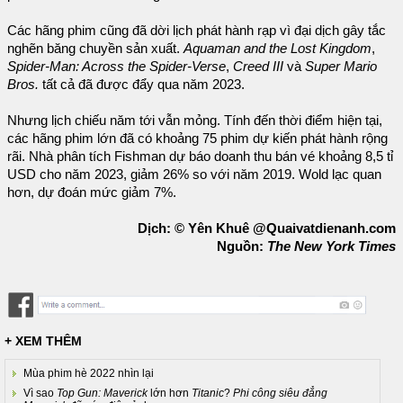
Các hãng phim cũng đã dời lịch phát hành rạp vì đại dịch gây tắc
nghẽn băng chuyền sản xuất.
Aquaman and the Lost Kingdom
,
Spider-Man: Across the Spider-Verse
,
Creed III
và
Super Mario
Bros.
tất cả đã được đẩy qua năm 2023.
Nhưng lịch chiếu năm tới vẫn mỏng. Tính đến thời điểm hiện tại,
các hãng phim lớn đã có khoảng 75 phim dự kiến ​​phát hành rộng
rãi. Nhà phân tích Fishman dự báo doanh thu bán vé khoảng 8,5 tỉ
USD cho năm 2023, giảm 26% so với năm 2019. Wold lạc quan
hơn, dự đoán mức giảm 7%.
Dịch: © Yên Khuê @Quaivatdienanh.com
Nguồn:
The New York Times
+ XEM THÊM
Mùa phim hè 2022 nhìn lại
Vì sao
Top Gun: Maverick
lớn hơn
Titanic
?
Phi công siêu đẳng