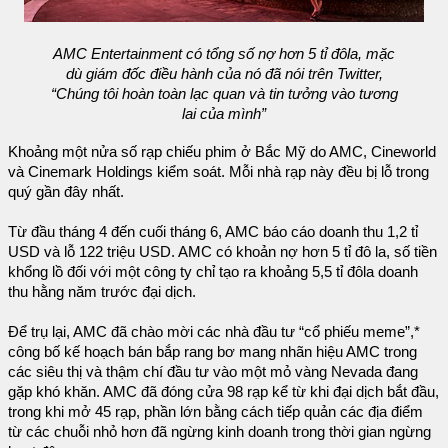
AMC Entertainment có tổng số nợ hơn 5 tỉ đôla, mặc
dù giám đốc điều hành của nó đã nói trên Twitter,
“Chúng tôi hoàn toàn lạc quan và tin tưởng vào tương
lai của mình”
Khoảng một nửa số rạp chiếu phim ở Bắc Mỹ do AMC, Cineworld
và Cinemark Holdings kiểm soát. Mỗi nhà rạp này đều bị lỗ trong
quý gần đây nhất.
Từ đầu tháng 4 đến cuối tháng 6, AMC báo cáo doanh thu 1,2 tỉ
USD và lỗ 122 triệu USD. AMC có khoản nợ hơn 5 tỉ đô la, số tiền
khổng lồ đối với một công ty chỉ tạo ra khoảng 5,5 tỉ đôla doanh
thu hằng năm trước đại dịch.
Để trụ lại, AMC đã chào mời các nhà đầu tư “cổ phiếu meme”,*
công bố kế hoạch bán bắp rang bơ mang nhãn hiệu AMC trong
các siêu thị và thậm chí đầu tư vào một mỏ vàng Nevada đang
gặp khó khăn. AMC đã đóng cửa 98 rạp kể từ khi đại dịch bắt đầu,
trong khi mở 45 rạp, phần lớn bằng cách tiếp quản các địa điểm
từ các chuỗi nhỏ hơn đã ngừng kinh doanh trong thời gian ngừng