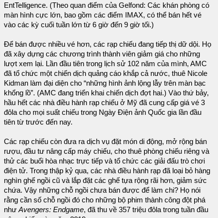
EntTelligence. (Theo quan điểm của Gelfond: Các khán phòng có
màn hình cực lớn, bao gồm các điểm IMAX, có thể bán hết vé
vào các kỳ cuối tuần lớn từ 6 giờ đến 9 giờ tối.)
Để bán được nhiều vé hơn, các rạp chiếu đang tiếp thị dữ dội. Họ
đã xây dựng các chương trình thành viên giảm giá cho những
lượt xem lại. Lần đầu tiên trong lịch sử 102 năm của mình, AMC
đã tổ chức một chiến dịch quảng cáo khắp cả nước, thuê Nicole
Kidman làm đại diện cho “những hình ảnh lộng lẫy trên màn bạc
khổng lồ”. (AMC đang triển khai chiến dịch đợt hai.) Vào thứ bảy,
hầu hết các nhà điều hành rạp chiếu ở Mỹ đã cung cấp giá vé 3
đôla cho mọi suất chiếu trong Ngày Điện ảnh Quốc gia lần đầu
tiên từ trước đến nay.
Các rạp chiếu còn đưa ra dịch vụ đặt món di động, mở rộng bán
rượu, đầu tư nâng cấp máy chiếu, cho thuê phòng chiếu riêng và
thử các buổi hòa nhạc trực tiếp và tổ chức các giải đấu trò chơi
điện tử. Trong thập kỷ qua, các nhà điều hành rạp đã loại bỏ hàng
nghìn ghế ngồi cũ và lắp đặt các ghế tựa rộng rãi hơn, giảm sức
chứa. Vậy những chỗ ngồi chưa bán được để làm chi? Họ nói
rằng cần số chỗ ngồi đó cho những bộ phim thành công đột phá
như
Avengers: Endgame
, đã thu về 357 triệu đôla trong tuần đầu