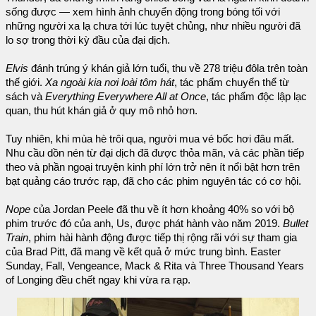
sống được — xem hình ảnh chuyển động trong bóng tối với
những người xa lạ chưa tới lúc tuyệt chủng, như nhiều người đã
lo sợ trong thời kỳ đầu của đại dịch.
Elvis
đánh trúng ý khán giả lớn tuổi, thu về 278 triệu đôla trên toàn
thế giới.
Xa ngoài kia nơi loài tôm hát
, tác phẩm chuyển thể từ
sách và
Everything Everywhere All at Once
, tác phẩm độc lập lạc
quan, thu hút khán giả ở quy mô nhỏ hơn.
Tuy nhiên, khi mùa hè trôi qua, người mua vé bốc hơi đâu mất.
Nhu cầu dồn nén từ đại dịch đã được thỏa mãn, và các phần tiếp
theo và phần ngoại truyện kinh phí lớn trở nên ít nổi bật hơn trên
bạt quảng cáo trước rạp, đã cho các phim nguyên tác có cơ hội.
Nope
của Jordan Peele đã thu về ít hơn khoảng 40% so với bộ
phim trước đó của anh, Us, được phát hành vào năm 2019.
Bullet
Train
, phim hài hành động được tiếp thị rộng rãi với sự tham gia
của Brad Pitt, đã mang về kết quả ở mức trung bình. Easter
Sunday, Fall, Vengeance, Mack & Rita và Three Thousand Years
of Longing đều chết ngay khi vừa ra rạp.