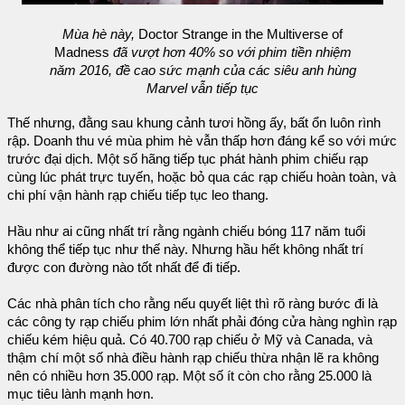
Mùa hè này,
Doctor Strange in the Multiverse of
Madness
đã vượt hơn 40% so với phim tiền nhiệm
năm 2016, đề cao sức mạnh của các siêu anh hùng
Marvel vẫn tiếp tục
Thế nhưng, đằng sau khung cảnh tươi hồng ấy, bất ổn luôn rình
rập. Doanh thu vé mùa phim hè vẫn thấp hơn đáng kể so với mức
trước đại dịch. Một số hãng tiếp tục phát hành phim chiếu rạp
cùng lúc phát trực tuyến, hoặc bỏ qua các rạp chiếu hoàn toàn, và
chi phí vận hành rạp chiếu tiếp tục leo thang.
Hầu như ai cũng nhất trí rằng ngành chiếu bóng 117 năm tuổi
không thể tiếp tục như thế này. Nhưng hầu hết không nhất trí
được con đường nào tốt nhất để đi tiếp.
Các nhà phân tích cho rằng nếu quyết liệt thì rõ ràng bước đi là
các công ty rạp chiếu phim lớn nhất phải đóng cửa hàng nghìn rạp
chiếu kém hiệu quả. Có 40.700 rạp chiếu ở Mỹ và Canada, và
thậm chí một số nhà điều hành rạp chiếu thừa nhận lẽ ra không
nên có nhiều hơn 35.000 rạp. Một số ít còn cho rằng 25.000 là
mục tiêu lành mạnh hơn.