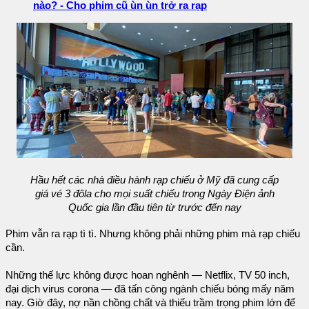
nào? - Cho phim cũ ùn ùn trở ra rạp
Hầu hết các nhà điều hành rạp chiếu ở Mỹ đã cung cấp
giá vé 3 đôla cho mọi suất chiếu trong Ngày Điện ảnh
Quốc gia lần đầu tiên từ trước đến nay
Phim vẫn ra rạp tì tì. Nhưng không phải những phim mà rạp chiếu
cần.
Những thế lực không được hoan nghênh — Netflix, TV 50 inch,
đại dịch virus corona — đã tấn công ngành chiếu bóng mấy năm
nay. Giờ đây, nợ nần chồng chất và thiếu trầm trọng phim lớn để