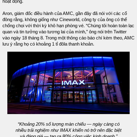
hoạt động.
Aron, giám đốc điều hành của AMC, gần đây đã nói với các cổ
đông rằng, không giống như Cineworld, công ty của ông có thể
chống chọi với thời kỳ khô hạn phòng vé. “Chúng tôi hoàn toàn lạc
quan và tin tưởng vào tương lai của mình,” ông nói trên Twitter
vào ngày 18 tháng 8. Trong một thông cáo báo chí kèm theo, AMC
lưu ý rằng họ có khoảng 1 tỉ đôla thanh khoản.
“Khoảng 20% ​​số lượng màn chiếu — ngày càng có
nhiều trải nghiệm như IMAX khiến nó trở nên đặc biệt
và đáng giá — tạo ra 80% công việc kinh doanh,”