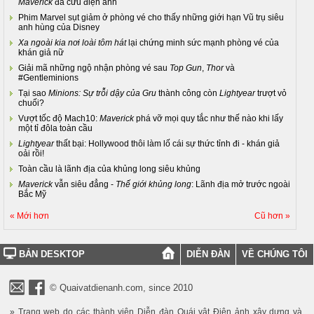
Maverick
đã cứu điện ảnh
Phim Marvel sụt giảm ở phòng vé cho thấy những giới hạn Vũ trụ siêu
anh hùng của Disney
Xa ngoài kia nơi loài tôm hát
lại chứng minh sức mạnh phòng vé của
khán giả nữ
Giải mã những ngộ nhận phòng vé sau
Top Gun
,
Thor
và
#Gentleminions
Tại sao
Minions: Sự trỗi dậy của Gru
thành công còn
Lightyear
trượt vỏ
chuối?
Vượt tốc độ Mach10:
Maverick
phá vỡ mọi quy tắc như thế nào khi lấy
một tỉ đôla toàn cầu
Lightyear
thất bại: Hollywood thôi làm lố cái sự thức tỉnh đi - khán giả
oải rồi!
Toàn cầu là lãnh địa của khủng long siêu khủng
Maverick
vẫn siêu đẳng -
Thế giới khủng long
: Lãnh địa mở trước ngoài
Bắc Mỹ
« Mới hơn
Cũ hơn »
BẢN DESKTOP
DIỄN ĐÀN
VỀ CHÚNG TÔI
© Quaivatdienanh.com, since 2010
» Trang web do các thành viên Diễn đàn Quái vật Điện ảnh xây dựng và