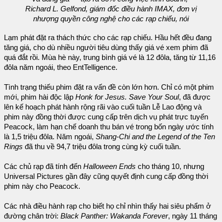
Richard L. Gelfond, giám đốc điều hành IMAX, đơn vị
nhượng quyền công nghệ cho các rạp chiếu, nói
Lạm phát đặt ra thách thức cho các rạp chiếu. Hầu hết đều đang
tăng giá, cho dù nhiều người tiêu dùng thấy giá vé xem phim đã
quá đắt rồi. Mùa hè này, trung bình giá vé là 12 đôla, tăng từ 11,16
đôla năm ngoái, theo EntTelligence.
Tình trạng thiếu phim đặt ra vấn đề còn lớn hơn. Chỉ có một phim
mới, phim hài độc lập
Honk for Jesus. Save Your Soul
, đã được
lên kế hoạch phát hành rộng rãi vào cuối tuần Lễ Lao động và
phim này đồng thời được cung cấp trên dịch vụ phát trực tuyến
Peacock, làm hạn chế doanh thu bán vé trong bốn ngày ước tính
là 1,5 triệu đôla. Năm ngoái,
Shang-Chi and the Legend of the Ten
Rings
đã thu về 94,7 triệu đôla trong cùng kỳ cuối tuần.
Các chủ rạp đã tính đến
Halloween Ends
cho tháng 10, nhưng
Universal Pictures gần đây cũng quyết định cung cấp đồng thời
phim này cho Peacock.
Các nhà điều hành rạp cho biết họ chỉ nhìn thấy hai siêu phẩm ở
đường chân trời:
Black Panther: Wakanda Forever
, ngày 11 tháng