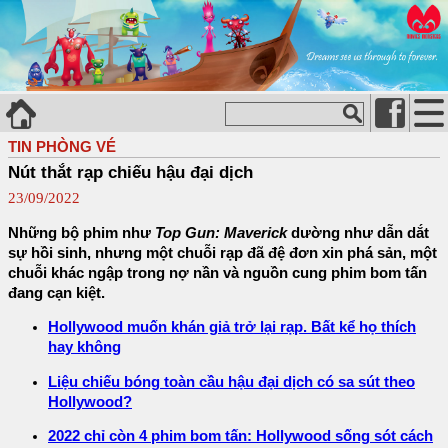
TIN PHÒNG VÉ
Nút thắt rạp chiếu hậu đại dịch
23/09/2022
Những bộ phim như
Top Gun: Maverick
dường như dẫn dắt
sự hồi sinh, nhưng một chuỗi rạp đã đệ đơn xin phá sản, một
chuỗi khác ngập trong nợ nần và nguồn cung phim bom tấn
đang cạn kiệt.
Hollywood muốn khán giả trở lại rạp. Bất kể họ thích
hay không
Liệu chiếu bóng toàn cầu hậu đại dịch có sa sút theo
Hollywood?
2022 chỉ còn 4 phim bom tấn: Hollywood sống sót cách