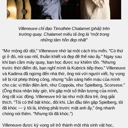
Villeneuve chỉ đạo Timothée Chalamet (phải) trên
trường quay. Chalamet miêu tả ông là “một trong
những tâm hồn đẹp nhất”
“Mơ mộng dữ dội,” Villeneuve nhớ lại một cách trìu mến. “Có thứ
gì ở đó, nói sao nhỉ, thuần khiết và đẹp đẽ thế nào ấy.” Ngay sau
khi bạn cầm máy quay, bạn học được sự khiêm tốn. “Nhưng
trước thời điểm đó, bạn nghĩ mình là Kubrick tiếp theo.” Villeneuve
và Kadima đã ngừng đến nhà thờ, ông nói với người viết, hy vọng
sẽ bị rút phép thông công, nhưng “sẵn sàng hiến máu của mình
cho các vị thần điện ảnh, như Coppola, như Spielberg, Scorsese.”
(Ông thừa nhận bây giờ, khi gặp một số thần tượng của mình,
ông rất xúc động. Villeneuve trở lại như một đứa trẻ, ông giải
thích. “Tôi có thể bật khóc, đôi khi. Lần đầu tiên gặp Spielberg, tôi
đã khóc — ý tôi là, không phải trước mặt anh ấy,” ông nhanh
chóng nói thêm. “Nhưng tôi đã khóc.”)
Villeneuve được kỳ vọng sẽ trở thành một nhà sinh vật học,