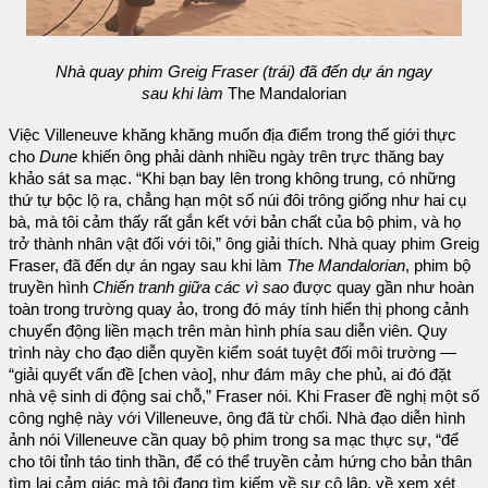
Nhà quay phim Greig Fraser (trái) đã đến dự án ngay
sau khi làm
The Mandalorian
Việc Villeneuve khăng khăng muốn địa điểm trong thế giới thực
cho
Dune
khiến ông phải dành nhiều ngày trên trực thăng bay
khảo sát sa mạc. “Khi bạn bay lên trong không trung, có những
thứ tự bộc lộ ra, chẳng hạn một số núi đôi trông giống như hai cụ
bà, mà tôi cảm thấy rất gắn kết với bản chất của bộ phim, và họ
trở thành nhân vật đối với tôi,” ông giải thích. Nhà quay phim Greig
Fraser, đã đến dự án ngay sau khi làm
The Mandalorian
, phim bộ
truyền hình
Chiến tranh giữa các vì sao
được quay gần như hoàn
toàn trong trường quay ảo, trong đó máy tính hiển thị phong cảnh
chuyển động liền mạch trên màn hình phía sau diễn viên. Quy
trình này cho đạo diễn quyền kiểm soát tuyệt đối môi trường —
“giải quyết vấn đề [chen vào], như đám mây che phủ, ai đó đặt
nhà vệ sinh di động sai chỗ,” Fraser nói. Khi Fraser đề nghị một số
công nghệ này với Villeneuve, ông đã từ chối. Nhà đạo diễn hình
ảnh nói Villeneuve cần quay bộ phim trong sa mạc thực sự, “để
cho tôi tỉnh táo tinh thần, để có thể truyền cảm hứng cho bản thân
tìm lại cảm giác mà tôi đang tìm kiếm về sự cô lập, về xem xét