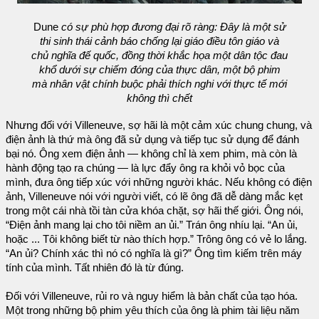
Dune
có sự phù hợp đương đại rõ ràng: Đây là một sử
thi sinh thái cảnh báo chống lại giáo điều tôn giáo và
chủ nghĩa đế quốc, đồng thời khắc họa một dân tộc đau
khổ dưới sự chiếm đóng của thực dân, một bộ phim
mà nhân vật chính buộc phải thích nghi với thực tế mới
không thì chết
Nhưng đối với Villeneuve, sợ hãi là một cảm xúc chung chung, và
điện ảnh là thứ mà ông đã sử dụng và tiếp tục sử dụng để đánh
bại nó. Ông xem điện ảnh — không chỉ là xem phim, mà còn là
hành động tạo ra chúng — là lực đẩy ông ra khỏi vỏ bọc của
mình, đưa ông tiếp xúc với những người khác. Nếu không có điện
ảnh, Villeneuve nói với người viết, có lẽ ông đã dễ dàng mắc kẹt
trong một cái nhà tồi tàn cửa khóa chặt, sợ hãi thế giới. Ông nói,
“Điện ảnh mang lại cho tôi niềm an ủi.” Trán ông nhíu lại. “An ủi,
hoặc ... Tôi không biết từ nào thích hợp.” Trông ông có vẻ lo lắng.
“An ủi? Chính xác thì nó có nghĩa là gì?” Ông tìm kiếm trên máy
tính của mình. Tất nhiên đó là từ đúng.
Đối với Villeneuve, rủi ro và nguy hiểm là bản chất của tạo hóa.
Một trong những bộ phim yêu thích của ông là phim tài liệu năm