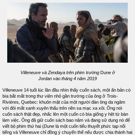
Villeneuve và Zendaya trên phim trường
Dune
ở
Jordan vào tháng 4 năm 2019
Villeneuve 14 tuổi lúc lần đầu nhìn thấy cuốn sách, một ấn bản có
bìa bắt mắt trong thư viện nhỏ gần trường của ông ở Trois-
Rivières, Quebec: khuôn mặt của một người đàn ông da ngăm
với đôi mắt xanh xuyên thấu trên nền sa mạc xa xôi. Ông nói
cuốn sách thật đẹp, nhấc lên một cuốn có bìa giống y hệt từ bàn
làm việc. Ông đã giữ cuốn sách bao năm và đang sử dụng nó để
viết bộ phim thứ hai (
Dune
là một cuốn tiểu thuyết phức tạp nổi
tiếng và Villeneuve chỉ đồng ý chuyển thể nếu được chia thành hai