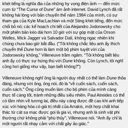
khét tiếng là nghĩa địa của những hy vọng điện ảnh — đến mức
cụm từ “The Curse of Dune” ám ảnh internet. David Lynch đã rất
không hài lòng với bản chuyển thể năm 1984 của mình, có sự
tham gia của Kyle MacLachlan và một Sting khét tiếng, đến mức
chối bỏ nó; các kế hoạch chi tiết của Alejandro Jodorowsky cho
một phiên bản kéo dài hơn 10 giờ với sự góp mặt của Orson
Welles, Mick Jagger và Salvador Dalí, không ngạc nhiên khi
chúng chưa bao giờ bắt đầu. (“Tôi không chắc liệu anh ấy thích
chuyển thể
Dune
hơn là làm một bộ phim tuyệt vời của
Jodorowsky không,” Villeneuve trầm ngâm. “Tôi không biết liệu
anh ấy có thực sự hứng thú với
Dune
không. Còn Lynch, tôi nghĩ
cũng hơi giống như vậy, bạn biết không?”)
Villeneuve không nghĩ ông là người duy nhất có thể làm
Dune
thỏa
đáng, nhưng với ông, ông nói, đó là “về cuốn sách, cuốn sách,
cuốn sách.” Ông cũng muốn làm cho bộ phim của mình càng
thực tế càng tốt, tránh những điều siêu nhiên. Paul Atreides có thể
có tầm nhìn về tương lai, điều này càng được đề cao khi anh tiếp
xúc với hàng hóa có giá trị nhất của Arrakis, một hợp chất khai
thác từ cát sa mạc được gọi là gia vị, nhưng anh là sinh vật phi
thường chứ không phải “phù thủy”, Villeneuve nói. “Anh ấy chỉ là
một người rất nhạy cảm với chất gây ảo giác.”