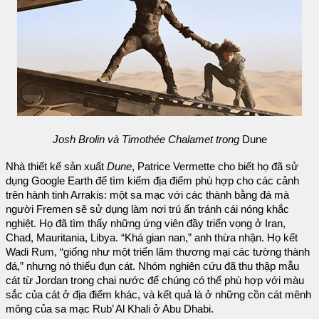
Josh Brolin và Timothée Chalamet trong
Dune
Nhà thiết kế sản xuất
Dune
, Patrice Vermette cho biết họ đã sử
dụng Google Earth để tìm kiếm địa điểm phù hợp cho các cảnh
trên hành tinh Arrakis: một sa mạc với các thành bằng đá mà
người Fremen sẽ sử dụng làm nơi trú ẩn tránh cái nóng khắc
nghiệt. Họ đã tìm thấy những ứng viên đầy triển vọng ở Iran,
Chad, Mauritania, Libya. “Khá gian nan,” anh thừa nhận. Họ kết
Wadi Rum, “giống như một triển lãm thương mại các tường thành
đá,” nhưng nó thiếu đụn cát. Nhóm nghiên cứu đã thu thập mẫu
cát từ Jordan trong chai nước để chúng có thể phù hợp với màu
sắc của cát ở địa điểm khác, và kết quả là ở những cồn cát mênh
mông của sa mạc Rub’ Al Khali ở Abu Dhabi.