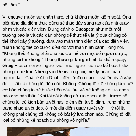
nội tâm.”
Villeneuve muốn sự chân thực, chứ không muốn kiểm soát. Ông
biết rằng địa điểm thực cũng sẽ thúc đẩy sáng tạo của nhà quay
phim và các diễn viên. Dựng cảnh ở Budapest như một môi
trường bao la và các căn phòng để thực tế vật lý của chúng có
thể khơi dậy ý tưởng, đưa vào màn trình diễn của các diễn viên.
“Bạn không thể có được điều đó với màn hình xanh,” ông nói.
“Không thể. Không phải cho tôi. Có thể với một số người được,
nhưng tôi thì không.” Thông thường, khi ghi hình tại điểm quay,
Greig Fraser nói với người viết, mọi người luôn có kế hoạch dự
phòng, nhỡ khi. Nhưng với Denis, ông nói, triết lý hoàn toàn
ngược lại. “Chà, ở Abu Dhabi, đến từ đỉnh cao — và Denis là vậy
đó — tất cả chúng tôi đều nói: ‘Không. Chúng tôi sẽ không làm. Về
cơ bản chúng ta sẽ bước trên cầu tàu, và sẽ không có lựa chọn
nào cho bản thân.’ Khi tôi nói không có lựa chọn, à thì, trước hết
chúng tôi có kịch bản tuyệt hay, diễn viên tuyệt đỉnh, trong những
trang phục tuyệt đẹp, ở một địa điểm quay tuyệt vời — ý tôi là,
không phải chúng tôi không có bất kỳ lựa chọn nào. Chúng tôi đã
loại bỏ những kế hoạch dự phòng vô nghĩa.”