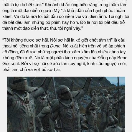
thật là tự do hết sức.” Khoảnh khắc ông hiểu rằng trong thâm tâm
ông là một đạo diễn người Mỹ “là khởi đầu của hạnh phúc thuần
khiết. Và đó là nơi tôi bắt đầu có niềm vui với điện ảnh. Tôi nghĩ tôi
đã bắt đầu làm những bộ phim hay hơn. Đó là nơi tôi bắt đầu trở
thành một đạo diễn thực thụ, tôi nghĩ vậy.”
“Tôi không được sợ hãi. Nỗi sợ hãi là kẻ giết chết tâm trí” là câu
thoại nổi tiếng nhất trong
Dune
. Nó xuất hiện trên vô số áp phích
cổ động, đã được những người thợ xăm xăm lên nhiều cánh tay
không đếm xuể. Nó là một phần kinh nguyện của Đẳng cấp Bene
Gesserit. Bởi vì sợ hãi sẽ xóa tan suy nghĩ, kinh cầu nguyện nói,
phải làm chủ và vứt bỏ sợ hãi.