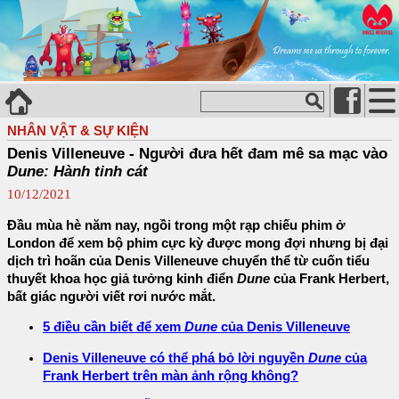
NHÂN VẬT & SỰ KIỆN
Denis Villeneuve - Người đưa hết đam mê sa mạc vào
Dune: Hành tinh cát
10/12/2021
Đầu mùa hè năm nay, ngồi trong một rạp chiếu phim ở
London để xem bộ phim cực kỳ được mong đợi nhưng bị đại
dịch trì hoãn của Denis Villeneuve chuyển thể từ cuốn tiểu
thuyết khoa học giả tưởng kinh điển
Dune
của Frank Herbert,
bất giác người viết rơi nước mắt.
5 điều cần biết để xem
Dune
của Denis Villeneuve
Denis Villeneuve có thể phá bỏ lời nguyền
Dune
của
Frank Herbert trên màn ảnh rộng không?