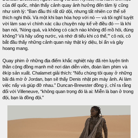
của đế quốc, nhận thấy cảnh quay ảnh hưởng đến tâm lý cũng
như sinh lý: “Ban đầu thì rất dữ dội, nhưng tất nhiên cơ thể sẽ
thích nghi thôi. Và một khi bạn hòa hợp với nó — và tôi nghĩ tuyệt
vời làm sao vì chính xác câu chuyện này kể về điều đó — là khi
bạn nói, ‘Nóng quá, và không có cách nào không đổ mồ hôi, đúng
không? Và hãy uống nước, và nhớ đi tiểu khi có thể,’” cô nói, cô
bắt đầu thấy những cảnh quan này thật kỳ diệu, bí ẩn và gây
hoang mang.
Quay phim ở những địa điểm khắc nghiệt này đã rèn luyện tinh
thần cộng đồng mạnh mẽ nơi dàn diễn viên, đoàn làm phim và
êkíp sản xuất. Chalamet giải thích: “Nếu chúng tôi quay ở những
bãi đá mờ ở Jordan, bạn sẽ thấy Denis nhặt pin máy ảnh. Ai làm
việc nấy và giúp đỡ nhau.” Duncan-Brewster đồng ý, chỉ ra rằng
đối với Villeneuve, “không quan trọng đó là ai: Miễn là bạn ở trong
đội, bạn là đồng đội.”