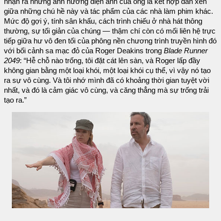
nhận ra những ảnh hưởng điện ảnh của ông là kết hợp đan xen
giữa những chú hề này và tác phẩm của các nhà làm phim khác.
Mức độ gợi ý, tính sân khấu, cách trình chiếu ở nhà hát thông
thường, sự tối giản của chúng — thậm chí còn có mối liên hệ trực
tiếp giữa hư vô đen tối của phông nền chương trình truyền hình đó
với bối cảnh sa mạc đỏ của Roger Deakins trong
Blade Runner
2049
: “Hễ chỗ nào trống, tôi đặt cát lên sàn, và Roger lấp đầy
không gian bằng một loại khói, một loại khói cụ thể, vì vậy nó tạo
ra sự vô cùng. Và tôi nhớ mình đã có khoảng thời gian tuyệt vời
nhất, và đó là cảm giác vô cùng, và căng thẳng mà sự trống trải
tạo ra.”