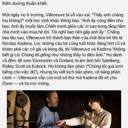
thiên đường thuần khiết.
Một ngày nọ ở trường, Villeneuve bị vỗ vào vai. “Thấy anh chàng
kia không?” một học sinh khác thông báo. “Anh ấy cũng điên như
bạn. Anh ấy muốn làm
Chiến tranh giữa các vì sao
trong tầng hầm
nhà mình vào mùa hè tới. Tôi nghĩ bạn nên gặp anh ấy.” Chẳng
bao lâu sau, Villeneuve trở thành bạn thân của một đứa trẻ tên là
Nicolas Kadima. Lúc những cậu bé cùng tuổi khác đang hớt cỏ và
khám phá các cô gái và bóng đá, thì Villeneuve và Kadima “không
biết gì cả. Chúng tôi giống như những thầy tu điện ảnh.” Họ dành
cả đêm để xem Eisenstein và Godard, bị ám ảnh bởi Spielberg,
Ridley Scott và Kubrick. Họ không làm phim (“Chúng tôi quá lười
biếng cho việc đó”), nhưng họ viết kịch bản phim, vẽ bảng phân
cảnh — Villeneuve vẫn còn một số thứ mà Kadima đã vẽ cho
Dune
— và họ mơ mộng.