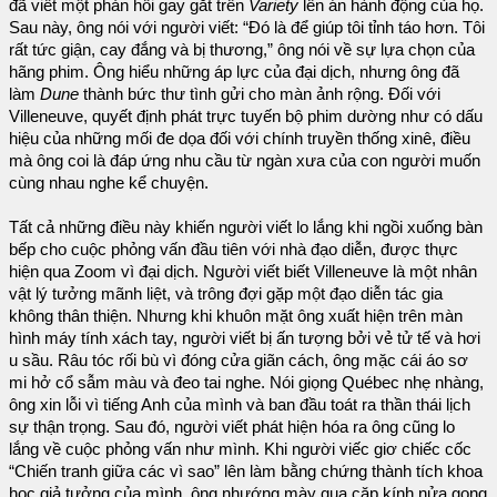
đã viết một phản hồi gay gắt trên
Variety
lên án hành động của họ.
Sau này, ông nói với người viết: “Đó là để giúp tôi tỉnh táo hơn. Tôi
rất tức giận, cay đắng và bị thương,” ông nói về sự lựa chọn của
hãng phim. Ông hiểu những áp lực của đại dịch, nhưng ông đã
làm
Dune
thành bức thư tình gửi cho màn ảnh rộng. Đối với
Villeneuve, quyết định phát trực tuyến bộ phim dường như có dấu
hiệu của những mối đe dọa đối với chính truyền thống xinê, điều
mà ông coi là đáp ứng nhu cầu từ ngàn xưa của con người muốn
cùng nhau nghe kể chuyện.
Tất cả những điều này khiến người viết lo lắng khi ngồi xuống bàn
bếp cho cuộc phỏng vấn đầu tiên với nhà đạo diễn, được thực
hiện qua Zoom vì đại dịch. Người viết biết Villeneuve là một nhân
vật lý tưởng mãnh liệt, và trông đợi gặp một đạo diễn tác gia
không thân thiện. Nhưng khi khuôn mặt ông xuất hiện trên màn
hình máy tính xách tay, người viết bị ấn tượng bởi vẻ tử tế và hơi
u sầu. Râu tóc rối bù vì đóng cửa giãn cách, ông mặc cái áo sơ
mi hở cổ sẫm màu và đeo tai nghe. Nói giọng Québec nhẹ nhàng,
ông xin lỗi vì tiếng Anh của mình và ban đầu toát ra thần thái lịch
sự thận trọng. Sau đó, người viết phát hiện hóa ra ông cũng lo
lắng về cuộc phỏng vấn như mình. Khi người viếc giơ chiếc cốc
“Chiến tranh giữa các vì sao” lên làm bằng chứng thành tích khoa
học giả tưởng của mình, ông nhướng mày qua cặp kính nửa gọng