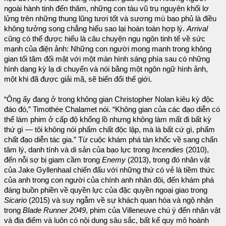
ngoài hành tinh đến thăm, những con tàu vũ trụ nguyên khối lơ
lửng trên những thung lũng tươi tốt và sương mù bao phủ là điều
không tưởng song chẳng hiểu sao lại hoàn toàn hợp lý.
Arrival
cũng có thể được hiểu là câu chuyện ngụ ngôn tinh tế về sức
mạnh của điện ảnh: Những con người mong manh trong không
gian tối tăm đối mặt với một màn hình sáng phía sau có những
hình dạng kỳ lạ di chuyển và nói bằng một ngôn ngữ hình ảnh,
một khi đã được giải mã, sẽ biến đổi thế giới.
“Ông ấy đang ở trong không gian Christopher Nolan kiêu kỳ độc
đáo đó,” Timothée Chalamet nói. “Không gian của các đạo diễn có
thể làm phim ở cấp độ khổng lồ nhưng không làm mất đi bất kỳ
thứ gì — tôi không nói phẩm chất độc lập, mà là bất cứ gì, phẩm
chất đạo diễn tác gia.” Từ cuộc khám phá tàn khốc về sang chấn
tâm lý, danh tính và di sản của bạo lực trong
Incendies
(2010),
đến nỗi sợ bị giam cầm trong
Enemy
(2013), trong đó nhân vật
của Jake Gyllenhaal chiến đấu với những thứ có vẻ là tiềm thức
của anh trong con người của chính anh nhân đôi, đến khám phá
đáng buồn phiền về quyền lực của đặc quyền ngoại giao trong
Sicario
(2015) và suy ngẫm về sự khách quan hóa và ngộ nhận
trong
Blade Runner 2049
, phim của Villeneuve chú ý đến nhân vật
và địa điểm và luôn có nội dung sâu sắc, bất kể quy mô hoành