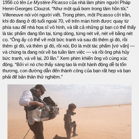
1956 có tên
Le Mystère Picasso
của nhà làm phim người Pháp
Henri-Georges Clouzot. “Như một quả bom trong tâm hồn tôi,”
Villeneuve nói với người viết. Trong phim, một Picasso cởi trần,
khi đó đang ở độ tuổi ngoài 70, vẽ trên màn hình được quay từ
phía sau để nhà họa sĩ vô hình, và tất cả những gì bạn có thể thấy
là tác phẩm đang tồn tại, từng dòng, từng nét vẽ, nét vẽ bằng nét
cọ. “Ông ấy có thể vẽ một bức tranh và sau đó thêm gì đó, rồi
thêm gì đó, và thêm gì đó, rồi nói, Đó là một tác phẩm [vớ vẩn] —
và chúng ta đang nói về ba tuần làm việc — và rồi ông phá hủy
bức tranh, và vẽ lại, 20 lần.” Xem phim khiến ông vô cùng xúc
động. “Bởi vì nó cho thấy sáng tạo là một hành động dễ bị tổn
thương, con đường dẫn đến thành công của bạn rất hẹp và bạn
phải để bản thân thử nghiệm.”