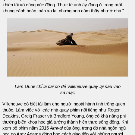
khiến tôi vô cùng xúc động. Thực tế anh ấy đang ở trong một
khung cảnh hoàn toàn xa lạ, nhưng anh cảm thấy như ở nhà.”
Làm
Dune
chỉ là cái cớ để Villeneuve quay lại sâu vào
sa mạc
Villeneuve có biệt tài làm cho người ngoài hành tinh trông quen
thuộc. Làm việc với các nhà quay phim nổi tiếng như Roger
Deakins, Greig Fraser và Bradford Young, ông có khả năng phi
thường biến khoa học giả tưởng thành hiện thực sống động. Khi
xem bộ phim năm 2016
Arrival
của ông, trong đó nhà ngôn ngữ
học do Amy Adams đóng học cách giao tiếp với những người