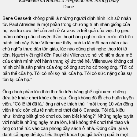
Villeneuve và Rebecca Ferguson trên trường quay
Dune
Bene Gesserit không phải là những người định hình lịch sử nhân
từ. Paul Atreides là một phần trong chương trình nhân giống của
họ, vai trò cứu thế của anh ở Arrakis là kết quả của việc họ gieo
mầm những câu chuyện thần thoại hàng nghìn năm trước đó trên
hành tinh này. Như Villeneuve thấy, anh ta là một nạn nhân của
chủ nghĩa thực dân tôn giáo, lúc nào cũng phải nghe theo lời tổ
tiên. Người viết nghĩ đến Paul khi Villeneuve nói về niềm đam mê
của chính mình với hành trang ký ức thế hệ. Villeneuve không coi
mình chỉ là sản phẩm của ông cố ông sơ; họ có trong ông. “Tôi có
bản thể của họ. Tôi có nỗi sợ hãi của họ. Tôi có sức nặng của sự
tồn tại của họ.”
Ông dành phần lớn thời thơ ấu trên băng ghế ngồi xem những
đứa trẻ khác chơi khúc côn cầu. Ông không đổ lỗi cho huấn luyện
viên. “Có lẽ tôi đã là,” ông nói vẻ thích thú, “một trong 10 vận động
viên khúc côn cầu tệ nhất mọi thời đại ở Canada. Tôi đã, kiểu
như, không biết gì trò chơi đó, bạn biết không?” Những ngày tuyệt
vời nhất là những ngày mưa lớn, khi không thể chơi thể thao và
ông có thể rúc vào căn phòng đầy sách ở nhà. Đóng cửa lại và
dành cả ngày để đọc tiểu thuyết khoa học giả tưởng quả là một