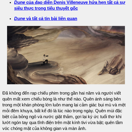
Dune
của đạo diễn Denis Villeneuve hứa hẹn tất cả sự
siêu thực trong tiểu thuyết gốc
Dune
và tất cả tin bài liên quan
Đã không đến rạp chiếu phim trong gần hai năm và người viết
quên mất xem chiếu bóng là như thế nào. Quên ánh sáng bên
trong một khán phòng lớn luôn mang lại cảm giác bụi mù và mệt
mỏi đêm khuya, bất kể đó là lúc nào trong ngày. Quên mùi đặc
biệt của bỏng ngô và nước giặt thảm, gợi lại ký ức tuổi thơ khi
lướt ngón tay qua tĩnh điện trên mặt kính tivi vừa bật; quên tầm
vóc chóng mặt của không gian và màn ảnh.