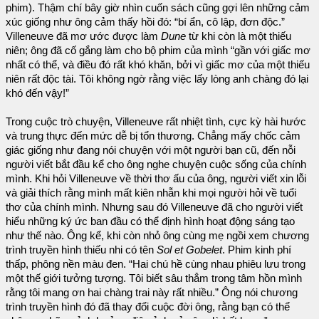
phim). Thậm chí bây giờ nhìn cuốn sách cũng gợi lên những cảm
xúc giống như ông cảm thấy hồi đó: “bí ẩn, cô lập, đơn độc.”
Villeneuve đã mơ ước được làm
Dune
từ khi còn là một thiếu
niên; ông đã cố gắng làm cho bộ phim của mình “gần với giấc mơ
nhất có thể, và điều đó rất khó khăn, bởi vì giấc mơ của một thiếu
niên rất độc tài. Tôi không ngờ rằng việc lấy lòng anh chàng đó lại
khó đến vậy!”
Trong cuộc trò chuyện, Villeneuve rất nhiệt tình, cực kỳ hài hước
và trung thực đến mức dễ bị tổn thương. Chẳng mấy chốc cảm
giác giống như đang nói chuyện với một người bạn cũ, đến nỗi
người viết bắt đầu kể cho ông nghe chuyện cuộc sống của chính
mình. Khi hỏi Villeneuve về thời thơ ấu của ông, người viết xin lỗi
và giải thích rằng mình mất kiên nhẫn khi mọi người hỏi về tuổi
thơ của chính mình. Nhưng sau đó Villeneuve đã cho người viết
hiểu những ký ức ban đầu có thể định hình hoạt động sáng tạo
như thế nào. Ông kể, khi còn nhỏ ông cùng mẹ ngồi xem chương
trình truyền hình thiếu nhi có tên
Sol et Gobelet
. Phim kinh phí
thấp, phông nền màu đen. “Hai chú hề cùng nhau phiêu lưu trong
một thế giới tưởng tượng. Tôi biết sâu thẳm trong tâm hồn mình
rằng tôi mang ơn hai chàng trai này rất nhiều.” Ông nói chương
trình truyền hình đó đã thay đổi cuộc đời ông, rằng bạn có thể