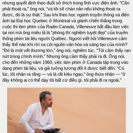
nhưng quyết định theo đuổi sở thích trong lĩnh vực điện ảnh. “Cần
phải thoát ra,” ông nói, “và tôi sẽ chán nản nếu không thoát ra
được, đó là sự thật.” Sau khi theo học ngành truyền thông và điện
ảnh tại Đại học Quebec ở Montreal và giành chiến thắng trong
cuộc thi làm phim của Radio-Canada, Villeneuve bắt đầu làm việc
tại nơi mà ông miêu tả là “phòng thí nghiệm tuyệt đẹp” của truyền
thống phim tài liệu người Québec. Người viết hỏi Villeneuve cảm
thấy thế nào khi rời xa cội nguồn văn hóa và sáng tạo của mình?
“Đó là một vết thương lớn,” ông nói, nghiêm túc. “Tôi cảm thấy rạn
nứt trong chính mình.” Nhưng ông cảm thấy phải ra đi. Ông nói,
cho đến những năm 1960, việc làm phim ở Canada tập trung vào
dạng phim tài liệu, và giả tưởng tương đối ít được biết đến. “Có
lúc, tôi nhận ra rằng — và là rất kiêu ngạo,” ông thừa nhận — “ở
đây không ai có thể dạy tôi bất cứ điều gì, tôi phải đi ra ngoài.”