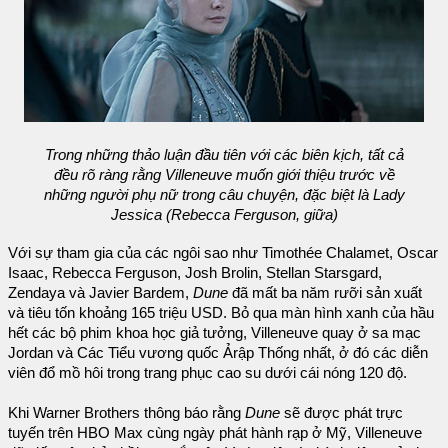
Trong những thảo luận đầu tiên với các biên kịch, tất cả
đều rõ ràng rằng Villeneuve muốn giới thiệu trước về
những người phụ nữ trong câu chuyện, đặc biệt là Lady
Jessica (Rebecca Ferguson, giữa)
Với sự tham gia của các ngôi sao như Timothée Chalamet, Oscar
Isaac, Rebecca Ferguson, Josh Brolin, Stellan Starsgard,
Zendaya và Javier Bardem,
Dune
đã mất ba năm rưỡi sản xuất
và tiêu tốn khoảng 165 triệu USD. Bỏ qua màn hình xanh của hầu
hết các bộ phim khoa học giả tưởng, Villeneuve quay ở sa mạc
Jordan và Các Tiểu vương quốc Ảrập Thống nhất, ở đó các diễn
viên đổ mồ hôi trong trang phục cao su dưới cái nóng 120 độ.
Khi Warner Brothers thông báo rằng
Dune
sẽ được phát trực
tuyến trên HBO Max cùng ngày phát hành rạp ở Mỹ, Villeneuve