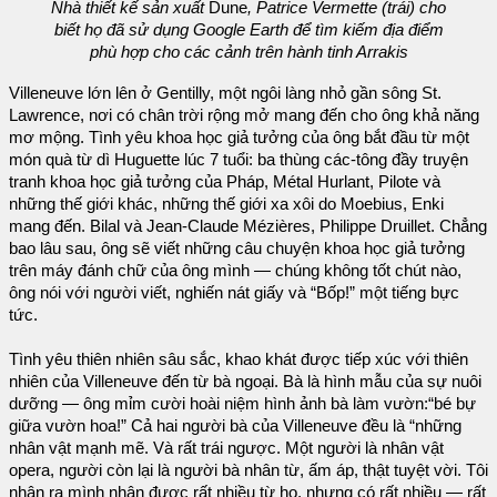
Nhà thiết kế sản xuất
Dune
, Patrice Vermette (trái) cho
biết họ đã sử dụng Google Earth để tìm kiếm địa điểm
phù hợp cho các cảnh trên hành tinh Arrakis
Villeneuve lớn lên ở Gentilly, một ngôi làng nhỏ gần sông St.
Lawrence, nơi có chân trời rộng mở mang đến cho ông khả năng
mơ mộng. Tình yêu khoa học giả tưởng của ông bắt đầu từ một
món quà từ dì Huguette lúc 7 tuổi: ba thùng các-tông đầy truyện
tranh khoa học giả tưởng của Pháp, Métal Hurlant, Pilote và
những thế giới khác, những thế giới xa xôi do Moebius, Enki
mang đến. Bilal và Jean-Claude Mézières, Philippe Druillet. Chẳng
bao lâu sau, ông sẽ viết những câu chuyện khoa học giả tưởng
trên máy đánh chữ của ông mình — chúng không tốt chút nào,
ông nói với người viết, nghiến nát giấy và “Bốp!” một tiếng bực
tức.
Tình yêu thiên nhiên sâu sắc, khao khát được tiếp xúc với thiên
nhiên của Villeneuve đến từ bà ngoại. Bà là hình mẫu của sự nuôi
dưỡng — ông mỉm cười hoài niệm hình ảnh bà làm vườn:“bé bự
giữa vườn hoa!” Cả hai người bà của Villeneuve đều là “những
nhân vật mạnh mẽ. Và rất trái ngược. Một người là nhân vật
opera, người còn lại là người bà nhân từ, ấm áp, thật tuyệt vời. Tôi
nhận ra mình nhận được rất nhiều từ họ, nhưng có rất nhiều — rất