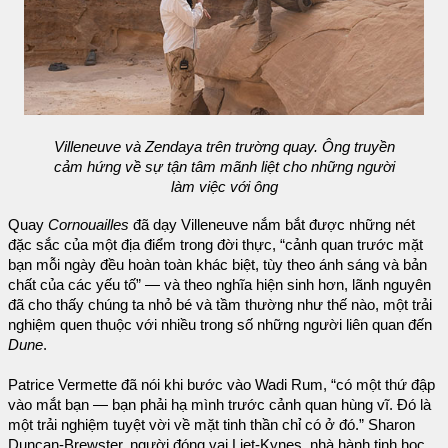
Villeneuve và Zendaya trên trường quay. Ông truyền
cảm hứng về sự tận tâm mãnh liệt cho những người
làm việc với ông
Quay
Cornouailles
đã dạy Villeneuve nắm bắt được những nét
đặc sắc của một địa điểm trong đời thực, “cảnh quan trước mặt
bạn mỗi ngày đều hoàn toàn khác biệt, tùy theo ánh sáng và bản
chất của các yếu tố” — và theo nghĩa hiện sinh hơn, lãnh nguyên
đã cho thấy chúng ta nhỏ bé và tầm thường như thế nào, một trải
nghiệm quen thuộc với nhiều trong số những người liên quan đến
Dune
.
Patrice Vermette đã nói khi bước vào Wadi Rum, “có một thứ đập
vào mắt bạn — bạn phải hạ mình trước cảnh quan hùng vĩ. Đó là
một trải nghiệm tuyệt vời về mặt tinh thần chỉ có ở đó.” Sharon
Duncan-Brewster, người đóng vai Liet-Kynes, nhà hành tinh học