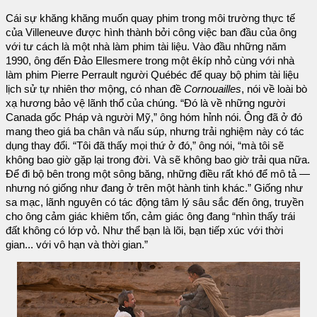
Cái sự khăng khăng muốn quay phim trong môi trường thực tế
của Villeneuve được hình thành bởi công việc ban đầu của ông
với tư cách là một nhà làm phim tài liệu. Vào đầu những năm
1990, ông đến Đảo Ellesmere trong một êkíp nhỏ cùng với nhà
làm phim Pierre Perrault người Québéc để quay bộ phim tài liệu
lịch sử tự nhiên thơ mộng, có nhan đề
Cornouailles
, nói về loài bò
xạ hương bảo vệ lãnh thổ của chúng. “Đó là về những người
Canada gốc Pháp và người Mỹ,” ông hóm hỉnh nói. Ông đã ở đó
mang theo giá ba chân và nấu súp, nhưng trải nghiệm này có tác
dụng thay đổi. “Tôi đã thấy mọi thứ ở đó,” ông nói, “mà tôi sẽ
không bao giờ gặp lại trong đời. Và sẽ không bao giờ trải qua nữa.
Để đi bộ bên trong một sông băng, những điều rất khó để mô tả —
nhưng nó giống như đang ở trên một hành tinh khác.” Giống như
sa mạc, lãnh nguyên có tác động tâm lý sâu sắc đến ông, truyền
cho ông cảm giác khiêm tốn, cảm giác ông đang “nhìn thấy trái
đất không có lớp vỏ. Như thể bạn là lõi, bạn tiếp xúc với thời
gian... với vô hạn và thời gian.”