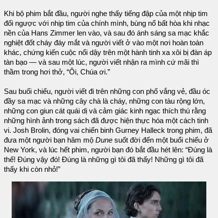
Khi bộ phim bắt đầu, người nghe thấy tiếng đập của một nhịp tim
đối ngược với nhịp tim của chính mình, bùng nổ bất hòa khi nhạc
nền của Hans Zimmer len vào, và sau đó ánh sáng sa mạc khắc
nghiệt đốt cháy đáy mắt và người viết ở vào một nơi hoàn toàn
khác, chứng kiến cuộc nổi dậy trên một hành tinh xa xôi bị đàn áp
tàn bạo — và sau một lúc, người viết nhận ra mình cứ mãi thì
thầm trong hơi thở, “Ôi, Chúa ơi.”
Sau buổi chiếu, người viết đi trên những con phố vắng vẻ, đầu óc
đầy sa mạc và những cây chà là cháy, những con tàu rộng lớn,
những con giun cát quái dị và cảm giác kinh ngạc thích thú rằng
những hình ảnh trong sách đã được hiện thực hóa một cách tinh
vi. Josh Brolin, đóng vai chiến binh Gurney Halleck trong phim, đã
đưa một người bạn hâm mộ
Dune
suốt đời đến một buổi chiếu ở
New York, và lúc hết phim, người bạn đó bắt đầu hét lên: “Đúng là
thế! Đúng vậy đó! Đúng là những gì tôi đã thấy! Những gì tôi đã
thấy khi còn nhỏ!”