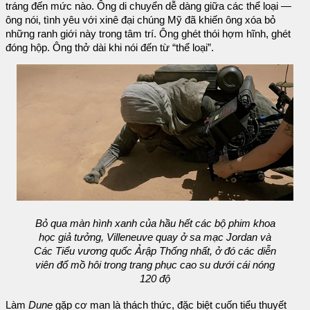
tráng đến mức nào. Ông di chuyển dễ dàng giữa các thể loại —
ông nói, tình yêu với xinê đại chúng Mỹ đã khiến ông xóa bỏ
những ranh giới này trong tâm trí. Ông ghét thói hợm hĩnh, ghét
đóng hộp. Ông thở dài khi nói đến từ “thể loại”.
Bỏ qua màn hình xanh của hầu hết các bộ phim khoa
học giả tưởng, Villeneuve quay ở sa mạc Jordan và
Các Tiểu vương quốc Ảrập Thống nhất, ở đó các diễn
viên đổ mồ hôi trong trang phục cao su dưới cái nóng
120 độ
Làm
Dune
gặp cơ man là thách thức, đặc biệt cuốn tiểu thuyết