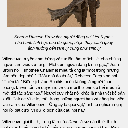
Sharon Duncan-Brewster, người đóng vai Liet-Kynes,
nhà hành tinh học của đế quốc, nhận thấy cảnh quay
ảnh hưởng đến tâm lý cũng như sinh lý
Villeneuve truyền cảm hứng về sự tận tâm mãnh liệt cho những
người làm việc với ông. “Một con người đáng kinh ngạc,” Josh
Brolin nói. Timothée Chalamet miêu tả ông là “một trong những
tâm hồn đẹp nhất”. “Một nhà ảo thuật,” Rebecca Ferguson nói.
“Thiên tài.” Biên kịch Jon Spaihts miêu tả ông là người “hào
phóng, khiêm tốn và quyến rũ và có mọi thứ bạn có thể muốn ở
một đối tác sáng tạo.” Người duy nhất nói khác là nhà thiết kế sản
xuất, Patrice Villette, một trong những người bạn và cộng tác viên
lâu năm của Villeneuve. “Ông ấy là quái vật,” anh ta nghiêm nghị
nói rồi bật cười vì sự lố bịch của câu nói này.
Villeneuve giải thích, trọng tâm của
Dune
là sự cần thiết thích
nghi: cách tiến hóa đòi hỏi tiếp xúc với những người khác. Paul