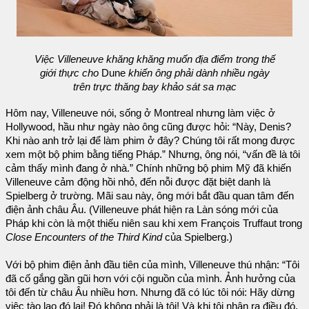
Việc Villeneuve khăng khăng muốn địa điểm trong thế
giới thực cho
Dune
khiến ông phải dành nhiều ngày
trên trực thăng bay khảo sát sa mạc
Hôm nay, Villeneuve nói, sống ở Montreal nhưng làm việc ở
Hollywood, hầu như ngày nào ông cũng được hỏi: “Này, Denis?
Khi nào anh trở lại để làm phim ở đây? Chúng tôi rất mong được
xem một bộ phim bằng tiếng Pháp.” Nhưng, ông nói, “vấn đề là tôi
cảm thấy mình đang ở nhà.” Chính những bộ phim Mỹ đã khiến
Villeneuve cảm động hồi nhỏ, đến nỗi được đặt biệt danh là
Spielberg ở trường. Mãi sau này, ông mới bắt đầu quan tâm đến
điện ảnh châu Âu. (Villeneuve phát hiện ra Làn sóng mới của
Pháp khi còn là một thiếu niên sau khi xem François Truffaut trong
Close Encounters of the Third Kind
của Spielberg.)
Với bộ phim điện ảnh đầu tiên của mình, Villeneuve thú nhận: “Tôi
đã cố gắng gần gũi hơn với cội nguồn của mình. Ảnh hưởng của
tôi đến từ châu Âu nhiều hơn. Nhưng đã có lúc tôi nói: Hãy dừng
việc tào lao đó lại! Đó không phải là tôi! Và khi tôi nhận ra điều đó,