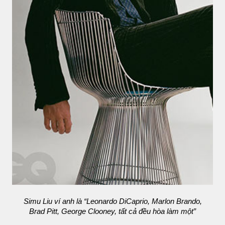
Simu Liu ví anh là “Leonardo DiCaprio, Marlon Brando,
Brad Pitt, George Clooney, tất cả đều hòa làm một”