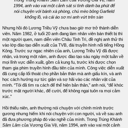
Trong
Trùng Khánh Sâm Lâm
của Vương Gia Vệ, năm
1994, anh vào vai một cảnh sát si tình dành ba phút để
nói chuyện với bánh xà phòng, chú mèo bông Garfield
khổng lồ, và cái áo sơ mi anh vứt trên sàn
Nhưng hồi đó Lương Triều Vỹ chưa bao giờ mơ trở thành diễn
viên. Năm 1982, ở tuổi 20 anh đang làm nhân viên bán thiết bị thì
một người quen, nam diễn viên Châu Tinh Trì, đề nghị anh thử thi
vào lớp đào tạo diễn xuất của TVB, đài truyền hình nổi tiếng Hồng
Kông. Trước sự ngạc nhiên của anh, Lương Triều Vỹ đã được
nhận, và trong một năm, anh được đào tạo sáu ngày một tuần về
mọi lĩnh vực diễn xuất, gồm cả kung fu, trước khi được chọn
tham gia phim truyền hình đầu tiên của mình. Công việc diễn xuất
đã cung cấp lối thoát cho phần bản thân mà anh giấu kín, và anh
học cách hướng sự tức giận và sợ hãi vào các nhân vật của
mình. “Tôi đã tìm ra cách để thể hiện bản thân,” anh nói, “để khóc
trước mặt người khác, để cười, để không ngại tuôn ra mọi cảm
xúc.”
Hồi thiếu niên, anh thường nói chuyện với chính mình trước
gương nhưng hiếm khi nói chuyện với con người, và về sau anh
đã đưa phương pháp đó vào nghề của mình. Trong
Trùng Khánh
Sâm Lâm
của Vương Gia Vệ, năm 1994, anh vào vai một cảnh