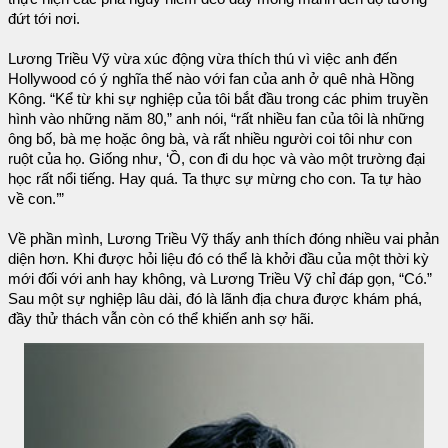
đứt tới nơi.
Lương Triều Vỹ vừa xúc động vừa thích thú vì việc anh đến
Hollywood có ý nghĩa thế nào với fan của anh ở quê nhà Hồng
Kông. “Kể từ khi sự nghiệp của tôi bắt đầu trong các phim truyền
hình vào những năm 80,” anh nói, “rất nhiều fan của tôi là những
ông bố, bà mẹ hoặc ông bà, và rất nhiều người coi tôi như con
ruột của họ. Giống như, ‘Ồ, con đi du học và vào một trường đại
học rất nổi tiếng. Hay quá. Ta thực sự mừng cho con. Ta tự hào
về con.’”
Về phần mình, Lương Triều Vỹ thấy anh thích đóng nhiều vai phản
diện hơn. Khi được hỏi liệu đó có thể là khởi đầu của một thời kỳ
mới đối với anh hay không, và Lương Triều Vỹ chỉ đáp gọn, “Có.”
Sau một sự nghiệp lâu dài, đó là lãnh địa chưa được khám phá,
đầy thử thách vẫn còn có thể khiến anh sợ hãi.