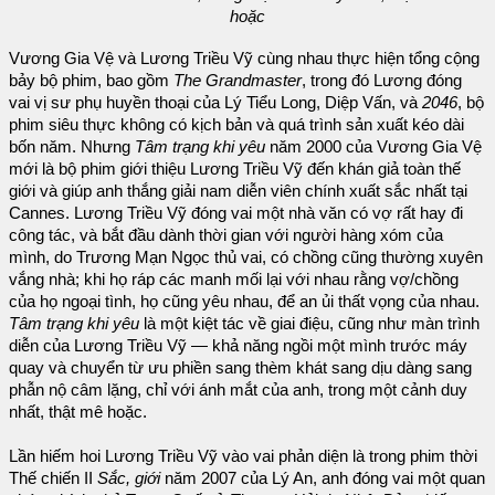
hoặc
Vương Gia Vệ và Lương Triều Vỹ cùng nhau thực hiện tổng cộng
bảy bộ phim, bao gồm
The Grandmaster
, trong đó Lương đóng
vai vị sư phụ huyền thoại của Lý Tiểu Long, Diệp Vấn, và
2046
, bộ
phim siêu thực không có kịch bản và quá trình sản xuất kéo dài
bốn năm. Nhưng
Tâm trạng khi yêu
năm 2000 của Vương Gia Vệ
mới là bộ phim giới thiệu Lương Triều Vỹ đến khán giả toàn thế
giới và giúp anh thắng giải nam diễn viên chính xuất sắc nhất tại
Cannes. Lương Triều Vỹ đóng vai một nhà văn có vợ rất hay đi
công tác, và bắt đầu dành thời gian với người hàng xóm của
mình, do Trương Mạn Ngọc thủ vai, có chồng cũng thường xuyên
vắng nhà; khi họ ráp các manh mối lại với nhau rằng vợ/chồng
của họ ngoại tình, họ cũng yêu nhau, để an ủi thất vọng của nhau.
Tâm trạng khi yêu
là một kiệt tác về giai điệu, cũng như màn trình
diễn của Lương Triều Vỹ — khả năng ngồi một mình trước máy
quay và chuyển từ ưu phiền sang thèm khát sang dịu dàng sang
phẫn nộ câm lặng, chỉ với ánh mắt của anh, trong một cảnh duy
nhất, thật mê hoặc.
Lần hiếm hoi Lương Triều Vỹ vào vai phản diện là trong phim thời
Thế chiến II
Sắc, giới
năm 2007 của Lý An, anh đóng vai một quan