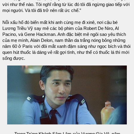
vời như thế nào. Tôi nghĩ rằng từ lúc đó tôi đã ngừng giao tiếp với
mọi người. Và tôi đã trở nên rất ức chế.”
Nỗi xấu hổ đó biến mất khi anh cùng mẹ đi xinê, nơi cậu bé
Lương Triều Vỹ say mê các bộ phim của Robert De Niro, Al
Pacino, và Gene Hackman. Anh đặc biệt mê ngôi sao yêu thích
của mẹ mình, Alain Delon, nam thần da trắng nóng bỏng những
năm 60 ở Paris với đôi mắt xanh đậm sáng như ngọc bích và thói
quen hút thuốc lá dáng vẻ rất gợi tình, như thể có thuốc lá thì mới
sống được.