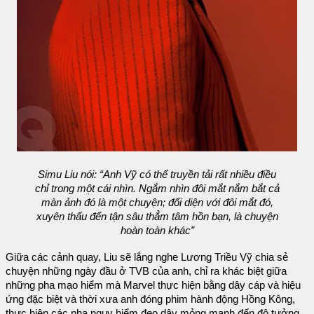
Simu Liu nói: “Anh Vỹ có thể truyền tải rất nhiều điều
chỉ trong một cái nhìn. Ngắm nhìn đôi mắt nắm bắt cả
màn ảnh đó là một chuyện; đối diện với đôi mắt đó,
xuyên thấu đến tận sâu thẳm tâm hồn bạn, là chuyện
hoàn toàn khác”
Giữa các cảnh quay, Liu sẽ lắng nghe Lương Triều Vỹ chia sẻ
chuyện những ngày đầu ở TVB của anh, chỉ ra khác biệt giữa
những pha mạo hiểm mà Marvel thực hiện bằng dây cáp và hiệu
ứng đặc biệt và thời xưa anh đóng phim hành động Hồng Kông,
thực hiện các pha nguy hiểm đeo dây mỏng manh đến độ tưởng