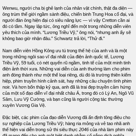
Wenwu, người cha bị ghẻ lạnh của nhân vật chính, thật đa diện —
ông trùm thế giới ngầm sành điệu, chiến binh Trung Hoa cổ đại, và
người đàn ông hiện đại có siêu năng lực — vì vậy Cretton cần ai
đó có tầm. Ngay lập tức, ông nghĩ đến một trong những diễn viên
yêu thích của mình. “Lương Triều Vỹ,” ông nói, “nhưng anh ấy sẽ
không bao giờ nhận đâu.” Schwartz trả lời, “Thử đi.”
Nam diễn viên Hồng Kông ưu tú trong thế hệ của anh và là một
trong những ngôi sao vĩ đại nhất của điện ảnh quốc tế, Lương
Triều Vỹ, 59 tuổi, có nét quyến rũ ngầm, tinh tế của một minh tinh
điện ảnh thời xưa. Những vai diễn của anh thường làm cho phim
anh đóng thành như một thể loại riêng, dù đó là trường thiên kiếm
hiệp, phim truyền hình cảnh sát, hay những câu chuyện tình phim
noir. Và hơn bốn thập kỷ qua, anh đã là trai đẹp truyền cảm hứng
của một số đạo diễn vĩ đại nhất châu Á, trong đó có Lý An, Ngô Vũ
Sâm, Lưu Vỹ Cường, và bạn cũng là người cộng tác thường
xuyên Vương Gia Vệ.
Đặc biệt, các phim của đạo diễn Vương đã ấn định tông điệu cho
sự nghiệp của Lương Triều Vỹ; hàng ria mỏng và vẻ tao nhã anh
thể hiện vai diễn trong sử thi siêu thực
2046
của nhà làm phim này
đã mang đến cho anh một biệt danh nhằm cố gắng dịch nghĩa