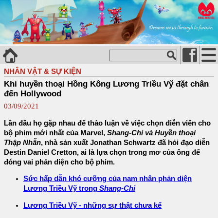
NHÂN VẬT & SỰ KIỆN
Khi huyền thoại Hồng Kông Lương Triều Vỹ đặt chân
đến Hollywood
03/09/2021
Lần đầu họ gặp nhau để thảo luận về việc chọn diễn viên cho
bộ phim mới nhất của Marvel,
Shang-Chi và Huyền thoại
Thập Nhẫn
, nhà sản xuất Jonathan Schwartz đã hỏi đạo diễn
Destin Daniel Cretton, ai là lựa chọn trong mơ của ông để
đóng vai phản diện cho bộ phim.
Sức hấp dẫn khó cưỡng của nam nhân phản diện
Lương Triều Vỹ trong
Shang-Chi
Lương Triều Vỹ - những sự thật chưa kể