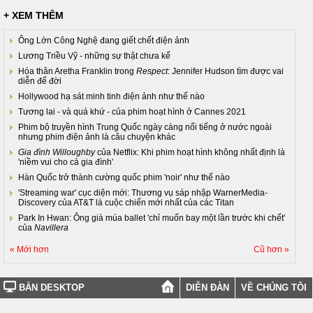
+ XEM THÊM
Ông Lớn Công Nghệ đang giết chết điện ảnh
Lương Triều Vỹ - những sự thật chưa kể
Hóa thân Aretha Franklin trong
Respect
: Jennifer Hudson tìm được vai
diễn để đời
Hollywood hạ sát minh tinh điện ảnh như thế nào
Tương lai - và quá khứ - của phim hoạt hình ở Cannes 2021
Phim bộ truyền hình Trung Quốc ngày càng nổi tiếng ở nước ngoài
nhưng phim điện ảnh là câu chuyện khác
Gia đình Willoughby
của Netflix: Khi phim hoạt hình không nhất định là
'niềm vui cho cả gia đình'
Hàn Quốc trở thành cường quốc phim 'noir' như thế nào
'Streaming war' cục diện mới: Thương vụ sáp nhập WarnerMedia-
Discovery của AT&T là cuộc chiến mới nhất của các Titan
Park In Hwan: Ông già múa ballet 'chỉ muốn bay một lần trước khi chết'
của
Navillera
« Mới hơn
Cũ hơn »
BẢN DESKTOP
DIỄN ĐÀN
VỀ CHÚNG TÔI