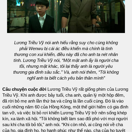
Lương Triều Vỹ nói anh hiểu rằng suy cho cùng không
phải Wenwu bị cái ác điều khiển mà chính là tình
thương con xui khiến, điều này đã cho anh ta nét nhân
tính. Lương Triều Vỹ nói, “Một mặt anh ấy là người cha
tồi, nhưng mặt khác, tôi lại thấy anh là người yêu
thương gia đình sâu sắc.” Và, anh nói thêm, “Tôi không
nghĩ anh ta biết cách yêu bản thân mình”
Câu chuyện cuộc đời
Lương Triều Vỹ rất giống phim của Lương
Triều Vỹ. Khi anh được bảy tuổi, cha anh, quản lý một hộp đêm,
đã rời bỏ mẹ anh lần thứ ba và cũng là lần cuối cùng. Đó là vào
cuối những năm 60 của Hồng Kông, một thế giới hiếm có gia đình
tan vỡ, và việc bị bỏ rơi khiến Lương Triều Vỹ trở nên sống khép
kín, xa lánh xã hội. “Tôi không biết làm sao đối phó với mọi người
sau khi cha tôi bỏ tôi,” anh nói. “Khi còn nhỏ, ai cũng nói về cha
của họ, gia đình họ, họ hạnh phúc như thế nào, cha của họ tuyệt