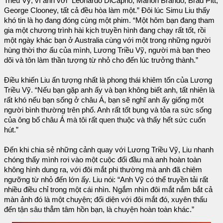
Triều Vỹ, ví anh với “Leonardo DiCaprio, Marlon Brando, Brad Pitt,
George Clooney, tất cả đều hòa làm một.” Đôi lúc Simu Liu thấy
khó tin là họ đang đóng cùng một phim. “Một hôm bạn đang tham
gia một chương trình hài kịch truyền hình đang chạy rất tốt, rồi
một ngày khác bạn ở Australia cùng với một trong những người
hùng thời thơ ấu của mình, Lương Triều Vỹ, người mà bạn theo
dõi và tôn làm thần tượng từ nhỏ cho đến lúc trưởng thành.”
Điều khiến Liu ấn tượng nhất là phong thái khiêm tốn của Lương
Triều Vỹ. “Nếu bạn gặp anh ấy và bạn không biết anh, tất nhiên là
rất khó nếu bạn sống ở châu Á, bạn sẽ nghĩ anh ấy giống một
người bình thường trên phố. Anh rất tốt bụng và tỏa ra sức sống
của ông bố châu Á mà tôi rất quen thuộc và thấy hết sức cuốn
hút.”
Đến khi chia sẻ những cảnh quay với Lương Triều Vỹ, Liu nhanh
chóng thấy mình rơi vào một cuộc đối đầu mà anh hoàn toàn
không hình dung ra, với đôi mắt phi thường mà anh đã chiêm
ngưỡng từ nhỏ đến lớn ấy. Liu nói: “Anh Vỹ có thể truyền tải rất
nhiều điều chỉ trong một cái nhìn. Ngắm nhìn đôi mắt nắm bắt cả
màn ảnh đó là một chuyện; đối diện với đôi mắt đó, xuyên thấu
đến tận sâu thẳm tâm hồn bạn, là chuyện hoàn toàn khác.”