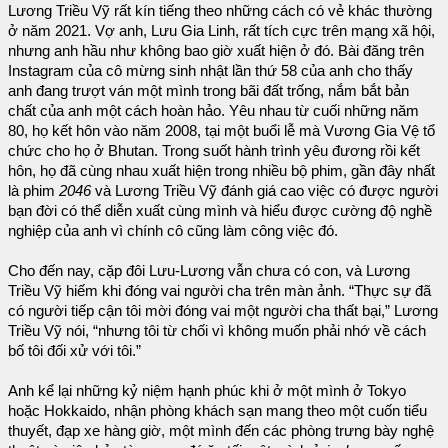
Lương Triều Vỹ rất kín tiếng theo những cách có vẻ khác thường
ở năm 2021. Vợ anh, Lưu Gia Linh, rất tích cực trên mạng xã hội,
nhưng anh hầu như không bao giờ xuất hiện ở đó. Bài đăng trên
Instagram của cô mừng sinh nhật lần thứ 58 của anh cho thấy
anh đang trượt ván một mình trong bãi đất trống, nắm bắt bản
chất của anh một cách hoàn hảo. Yêu nhau từ cuối những năm
80, họ kết hôn vào năm 2008, tại một buổi lễ mà Vương Gia Vệ tổ
chức cho họ ở Bhutan. Trong suốt hành trình yêu đương rồi kết
hôn, họ đã cùng nhau xuất hiện trong nhiều bộ phim, gần đây nhất
là phim
2046
và Lương Triều Vỹ đánh giá cao việc có được người
bạn đời có thể diễn xuất cùng mình và hiểu được cường độ nghề
nghiệp của anh vì chính cô cũng làm công việc đó.
Cho đến nay, cặp đôi Lưu-Lương vẫn chưa có con, và Lương
Triều Vỹ hiếm khi đóng vai người cha trên màn ảnh. “Thực sự đã
có người tiếp cận tôi mời đóng vai một người cha thất bại,” Lương
Triều Vỹ nói, “nhưng tôi từ chối vì không muốn phải nhớ về cách
bố tôi đối xử với tôi.”
Anh kể lại những kỷ niệm hạnh phúc khi ở một mình ở Tokyo
hoặc Hokkaido, nhận phòng khách sạn mang theo một cuốn tiểu
thuyết, đạp xe hàng giờ, một mình đến các phòng trưng bày nghệ