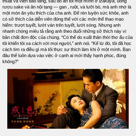
thuật và viện bảo tàng, sau đó ăn tối một mình ở
izakaya
, uống
rượu sake và ăn nội tạng — gan , ruột, và lưỡi bò, mà anh nhớ là
một món ăn yêu thích của cha anh. Để rèn luyện sức khỏe, anh
có sở thích của diễn viên đóng thế với các môn thể thao mạo
hiểm: trượt tuyết, lướt ván trên tuyết, lướt sóng. Nhưng anh
nhanh chóng miêu tả rằng anh theo đuổi những sở thích này vì
bản chất đơn độc của chúng. “Có thể do xuất thân thời thơ ấu của
tôi khiến tôi xa cách với mọi người,” anh nói. “Kể từ đó, tôi đã học
cách tìm ra điều gì mà tôi thực sự thích làm khi ở một mình. Bạn
đâu thể luôn dựa vào việc ở cạnh ai mới thấy hạnh phúc, đúng
không?”