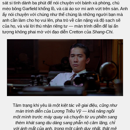
sát si tình dành ba phút để nói chuyện với bánh xà phòng, chú
mèo bông Garfield khổng lồ, và cái áo sơ mi anh vứt trên sàn. Anh
ấy nói chuyện với chúng như thể chúng là những người bạn mà
anh cần làm cho họ vui lên, pha trò về cân nặng và độ sạch sẽ
của họ, và vài lời thú nhận riêng tư — màn trình diễn để lại ấn
tượng không phai mờ với đạo diễn Cretton của
Shang-Chi
.
Tâm trạng khi yêu
là một kiệt tác về giai điệu, cũng như
màn trình diễn của Lương Triều Vỹ — khả năng ngồi
một mình trước máy quay và chuyển từ ưu phiền sang
thèm khát sang dịu dàng sang phẫn nộ câm lặng, chỉ
với ánh mắt của anh, trong một cảnh duy nhất, thật mê