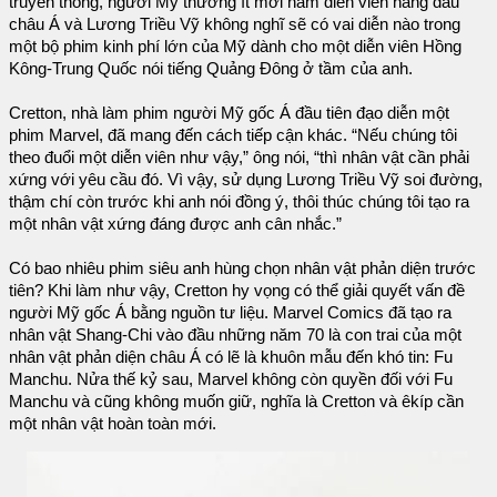
truyền thống, người Mỹ thường ít mời nam diễn viên hàng đầu
châu Á và Lương Triều Vỹ không nghĩ sẽ có vai diễn nào trong
một bộ phim kinh phí lớn của Mỹ dành cho một diễn viên Hồng
Kông-Trung Quốc nói tiếng Quảng Đông ở tầm của anh.
Cretton, nhà làm phim người Mỹ gốc Á đầu tiên đạo diễn một
phim Marvel, đã mang đến cách tiếp cận khác. “Nếu chúng tôi
theo đuổi một diễn viên như vậy,” ông nói, “thì nhân vật cần phải
xứng với yêu cầu đó. Vì vậy, sử dụng Lương Triều Vỹ soi đường,
thậm chí còn trước khi anh nói đồng ý, thôi thúc chúng tôi tạo ra
một nhân vật xứng đáng được anh cân nhắc.”
Có bao nhiêu phim siêu anh hùng chọn nhân vật phản diện trước
tiên? Khi làm như vậy, Cretton hy vọng có thể giải quyết vấn đề
người Mỹ gốc Á bằng nguồn tư liệu. Marvel Comics đã tạo ra
nhân vật Shang-Chi vào đầu những năm 70 là con trai của một
nhân vật phản diện châu Á có lẽ là khuôn mẫu đến khó tin: Fu
Manchu. Nửa thế kỷ sau, Marvel không còn quyền đối với Fu
Manchu và cũng không muốn giữ, nghĩa là Cretton và êkíp cần
một nhân vật hoàn toàn mới.