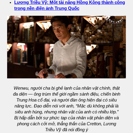
Lương Triều Vỹ: Một tài năng Hồng Kông thành công
trong nền điện ảnh Trung Quốc
Wenwu, người cha bị ghẻ lạnh của nhân vật chính, thật
đa diện — ông trùm thế giới ngầm sành điệu, chiến binh
Trung Hoa cổ đại, và người đàn ông hiện đại có siêu
năng lực. Đạo diễn nói với anh, “Mặc dù không phải là
siêu anh hùng, nhưng nhân vật của anh có nhiều lớp.”
Bị hấp dẫn bởi sự phức tạp của nhân vật phản diện và
phong cách cởi mở, thẳng thắn của Cretton, Lương
Triều Vỹ đã nói đồng ý