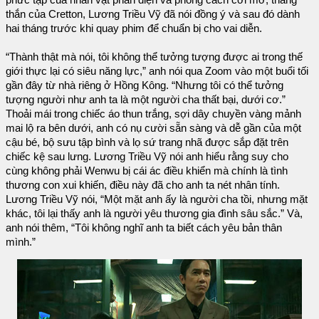
thắn của Cretton, Lương Triều Vỹ đã nói đồng ý và sau đó dành
hai tháng trước khi quay phim để chuẩn bị cho vai diễn.
“Thành thật mà nói, tôi không thể tưởng tượng được ai trong thế
giới thực lại có siêu năng lực,” anh nói qua Zoom vào một buổi tối
gần đây từ nhà riêng ở Hồng Kông. “Nhưng tôi có thể tưởng
tượng người như anh ta là một người cha thất bại, dưới cơ.”
Thoải mái trong chiếc áo thun trắng, sợi dây chuyền vàng mảnh
mai lộ ra bên dưới, anh có nụ cười sẵn sàng và dễ gần của một
cậu bé, bộ sưu tập bình và lọ sứ trang nhã được sắp đặt trên
chiếc kệ sau lưng. Lương Triều Vỹ nói anh hiểu rằng suy cho
cùng không phải Wenwu bị cái ác điều khiển mà chính là tình
thương con xui khiến, điều này đã cho anh ta nét nhân tính.
Lương Triều Vỹ nói, “Một mặt anh ấy là người cha tồi, nhưng mặt
khác, tôi lại thấy anh là người yêu thương gia đình sâu sắc.” Và,
anh nói thêm, “Tôi không nghĩ anh ta biết cách yêu bản thân
mình.”