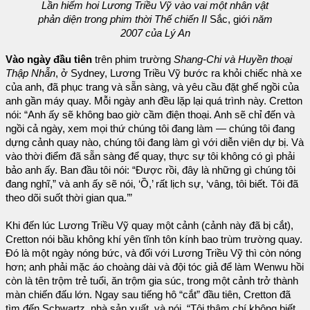
Lần hiếm hoi Lương Triều Vỹ vào vai một nhân vật
phản diện trong phim thời Thế chiến II
Sắc, giới
năm
2007 của Lý An
Vào ngày đầu tiên
trên phim trường
Shang-Chi và Huyền thoại
Thập Nhẫn
, ở Sydney, Lương Triều Vỹ bước ra khỏi chiếc nhà xe
của anh, đã phục trang và sẵn sàng, và yêu cầu đặt ghế ngồi của
anh gần máy quay. Mỗi ngày anh đều lặp lại quá trình này. Cretton
nói: “Anh ấy sẽ không bao giờ cầm điện thoại. Anh sẽ chỉ đến và
ngồi cả ngày, xem mọi thứ chúng tôi đang làm — chúng tôi đang
dựng cảnh quay nào, chúng tôi đang làm gì với diễn viên dự bị. Và
vào thời điểm đã sẵn sàng để quay, thực sự tôi không có gì phải
bảo anh ấy. Ban đầu tôi nói: “Được rồi, đây là những gì chúng tôi
đang nghĩ,” và anh ấy sẽ nói, ‘Ồ,’ rất lịch sự, ‘vâng, tôi biết. Tôi đã
theo dõi suốt thời gian qua.’”
Khi đến lúc Lương Triều Vỹ quay một cảnh (cảnh này đã bị cắt),
Cretton nói bầu không khí yên tĩnh tôn kính bao trùm trường quay.
Đó là một ngày nóng bức, và đối với Lương Triều Vỹ thì còn nóng
hơn; anh phải mặc áo choàng dài và đội tóc giả để làm Wenwu hồi
còn là tên trộm trẻ tuổi, ăn trộm gia súc, trong một cảnh trở thành
màn chiến đấu lớn. Ngay sau tiếng hô “cắt” đầu tiên, Cretton đã
tìm đến Schwartz, nhà sản xuất, và nói, “Tôi thậm chí không biết