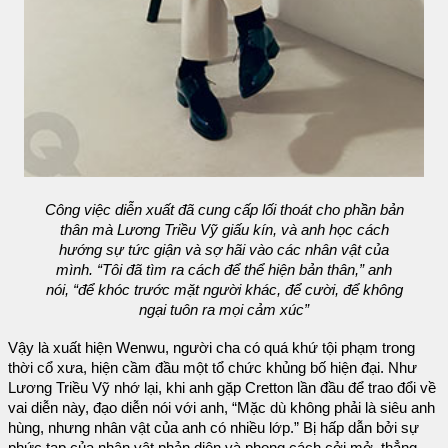
Công việc diễn xuất đã cung cấp lối thoát cho phần bản
thân mà Lương Triều Vỹ giấu kín, và anh học cách
hướng sự tức giận và sợ hãi vào các nhân vật của
mình. “Tôi đã tìm ra cách để thể hiện bản thân,” anh
nói, “để khóc trước mặt người khác, để cười, để không
ngại tuôn ra mọi cảm xúc”
Vậy là xuất hiện Wenwu, người cha có quá khứ tội phạm trong
thời cổ xưa, hiện cầm đầu một tổ chức khủng bố hiện đại. Như
Lương Triều Vỹ nhớ lại, khi anh gặp Cretton lần đầu để trao đổi về
vai diễn này, đạo diễn nói với anh, “Mặc dù không phải là siêu anh
hùng, nhưng nhân vật của anh có nhiều lớp.” Bị hấp dẫn bởi sự
phức tạp của nhân vật phản diện và phong cách cởi mở, thẳng