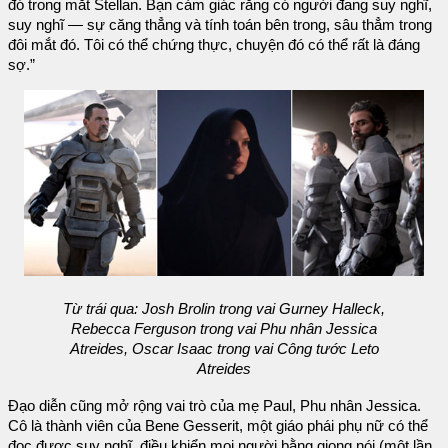
đó trong mắt Stellan. Bạn cảm giác rằng có người đang suy nghĩ,
suy nghĩ — sự căng thẳng và tính toán bên trong, sâu thẳm trong
đôi mắt đó. Tôi có thể chứng thực, chuyện đó có thể rất là đáng
sợ.”
Từ trái qua: Josh Brolin trong vai Gurney Halleck,
Rebecca Ferguson trong vai Phu nhân Jessica
Atreides, Oscar Isaac trong vai Công tước Leto
Atreides
Đạo diễn cũng mở rộng vai trò của mẹ Paul, Phu nhân Jessica.
Cô là thành viên của Bene Gesserit, một giáo phái phụ nữ có thể
đọc được suy nghĩ, điều khiển mọi người bằng giọng nói (một lần