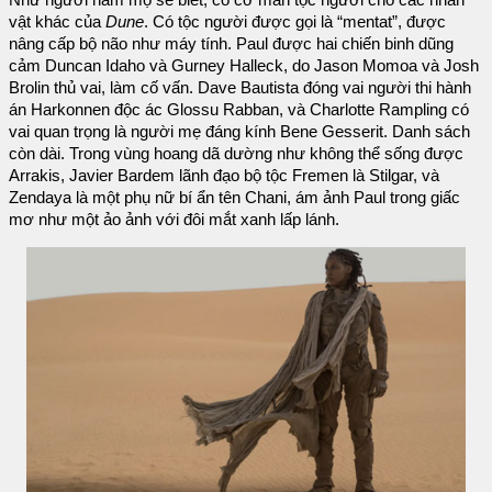
Như người hâm mộ sẽ biết, có cơ man tộc người cho các nhân
vật khác của
Dune
. Có tộc người được gọi là “mentat”, được
nâng cấp bộ não như máy tính. Paul được hai chiến binh dũng
cảm Duncan Idaho và Gurney Halleck, do Jason Momoa và Josh
Brolin thủ vai, làm cố vấn. Dave Bautista đóng vai người thi hành
án Harkonnen độc ác Glossu Rabban, và Charlotte Rampling có
vai quan trọng là người mẹ đáng kính Bene Gesserit. Danh sách
còn dài. Trong vùng hoang dã dường như không thể sống được
Arrakis, Javier Bardem lãnh đạo bộ tộc Fremen là Stilgar, và
Zendaya là một phụ nữ bí ẩn tên Chani, ám ảnh Paul trong giấc
mơ như một ảo ảnh với đôi mắt xanh lấp lánh.