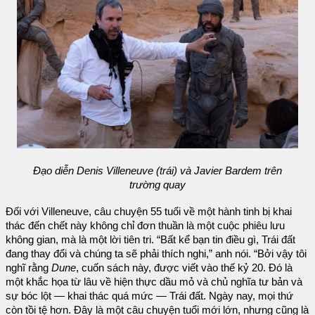
Đạo diễn Denis Villeneuve (trái) và Javier Bardem trên
trường quay
Đối với Villeneuve, câu chuyện 55 tuổi về một hành tinh bị khai
thác đến chết này không chỉ đơn thuần là một cuộc phiêu lưu
không gian, mà là một lời tiên tri. “Bất kể bạn tin điều gì, Trái đất
đang thay đổi và chúng ta sẽ phải thích nghi,” anh nói. “Bởi vậy tôi
nghĩ rằng
Dune
, cuốn sách này, được viết vào thế kỷ 20. Đó là
một khắc họa từ lâu về hiện thực dầu mỏ và chủ nghĩa tư bản và
sự bóc lột — khai thác quá mức — Trái đất. Ngày nay, mọi thứ
còn tồi tệ hơn. Đây là một câu chuyện tuổi mới lớn, nhưng cũng là