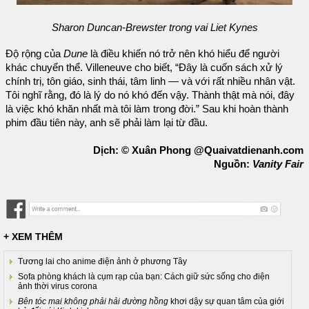
Sharon Duncan-Brewster trong vai Liet Kynes
Độ rộng của
Dune
là điều khiến nó trở nên khó hiểu để người
khác chuyển thể. Villeneuve cho biết, “Đây là cuốn sách xử lý
chính trị, tôn giáo, sinh thái, tâm linh — và với rất nhiều nhân vật.
Tôi nghĩ rằng, đó là lý do nó khó đến vậy. Thành thật mà nói, đây
là việc khó khăn nhất mà tôi làm trong đời.” Sau khi hoàn thành
phim đầu tiên này, anh sẽ phải làm lại từ đầu.
Dịch: © Xuân Phong @Quaivatdienanh.com
Nguồn:
Vanity Fair
+ XEM THÊM
Tương lai cho anime điện ảnh ở phương Tây
Sofa phòng khách là cụm rạp của bạn: Cách giữ sức sống cho điện
ảnh thời virus corona
Bên tóc mai không phải hải đường hồng
khơi dậy sự quan tâm của giới