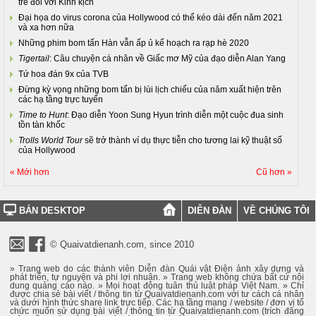
trẻ đối với Kinh kịch
Đại họa do virus corona của Hollywood có thể kéo dài đến năm 2021
và xa hơn nữa
Những phim bom tấn Hàn vẫn ấp ủ kế hoạch ra rạp hè 2020
Tigertail
: Câu chuyện cá nhân về Giấc mơ Mỹ của đạo diễn Alan Yang
Tứ hoa đán 9x của TVB
Đừng kỳ vọng những bom tấn bị lùi lịch chiếu của năm xuất hiện trên
các hạ tầng trực tuyến
Time to Hunt
: Đạo diễn Yoon Sung Hyun trình diễn một cuộc đua sinh
tồn tàn khốc
Trolls World Tour
sẽ trở thành ví dụ thực tiễn cho tương lai kỹ thuật số
của Hollywood
« Mới hơn
Cũ hơn »
BẢN DESKTOP
DIỄN ĐÀN
VỀ CHÚNG TÔI
© Quaivatdienanh.com, since 2010
» Trang web do các thành viên Diễn đàn Quái vật Điện ảnh xây dựng và
phát triển, tự nguyện và phi lợi nhuận. » Trang web không chứa bất cứ nội
dung quảng cáo nào. » Mọi hoạt động tuân thủ luật pháp Việt Nam. » Chỉ
được chia sẻ bài viết / thông tin từ Quaivatdienanh.com với tư cách cá nhân
và dưới hình thức share link trực tiếp. Các hạ tầng mạng / website / đơn vị tổ
chức muốn sử dụng bài viết / thông tin từ Quaivatdienanh.com (trích đăng