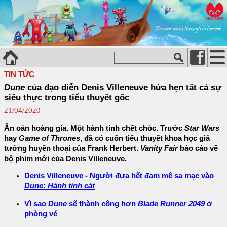
TIN TỨC
Dune
của đạo diễn Denis Villeneuve hứa hẹn tất cả sự
siêu thực trong tiểu thuyết gốc
21/04/2020
Ân oán hoàng gia. Một hành tinh chết chóc. Trước
Star Wars
hay
Game of Thrones
, đã có cuốn tiểu thuyết khoa học giả
tưởng huyền thoại của Frank Herbert.
Vanity Fair
báo cáo về
bộ phim mới của Denis Villeneuve.
Denis Villeneuve - Người đưa hết đam mê sa mạc vào
Dune: Hành tinh cát
Vì sao
Dune
sẽ thành công hơn
Blade Runner 2049
ở
phòng vé