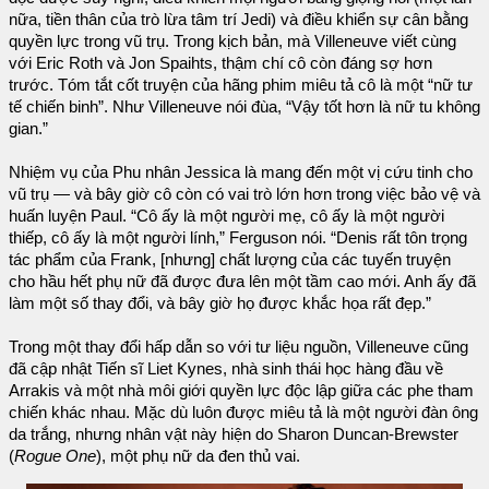
nữa, tiền thân của trò lừa tâm trí Jedi) và điều khiển sự cân bằng
quyền lực trong vũ trụ. Trong kịch bản, mà Villeneuve viết cùng
với Eric Roth và Jon Spaihts, thậm chí cô còn đáng sợ hơn
trước. Tóm tắt cốt truyện của hãng phim miêu tả cô là một “nữ tư
tế chiến binh”. Như Villeneuve nói đùa, “Vậy tốt hơn là nữ tu không
gian.”
Nhiệm vụ của Phu nhân Jessica là mang đến một vị cứu tinh cho
vũ trụ — và bây giờ cô còn có vai trò lớn hơn trong việc bảo vệ và
huấn luyện Paul. “Cô ấy là một người mẹ, cô ấy là một người
thiếp, cô ấy là một người lính,” Ferguson nói. “Denis rất tôn trọng
tác phẩm của Frank, [nhưng] chất lượng của các tuyến truyện
cho hầu hết phụ nữ đã được đưa lên một tầm cao mới. Anh ấy đã
làm một số thay đổi, và bây giờ họ được khắc họa rất đẹp.”
Trong một thay đổi hấp dẫn so với tư liệu nguồn, Villeneuve cũng
đã cập nhật Tiến sĩ Liet Kynes, nhà sinh thái học hàng đầu về
Arrakis và một nhà môi giới quyền lực độc lập giữa các phe tham
chiến khác nhau. Mặc dù luôn được miêu tả là một người đàn ông
da trắng, nhưng nhân vật này hiện do Sharon Duncan-Brewster
(
Rogue One
), một phụ nữ da đen thủ vai.