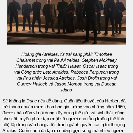
Hoàng gia Atreides, từ trái sang phải: Timothée
Chalamet trong vai Paul Atreides, Stephen Mckinley
Henderson trong vai Thufir Hawat, Oscar Isaac trong
vai Công tước Leto Atreides, Rebecca Ferguson trong
vai Phu nhân Jessica Atreides, Josh Brolin trong vai
Gurney Halleck và Jason Momoa trong vai Duncan
Idaho
Sẽ không là
Dune
nếu dễ dàng. Cuốn tiểu thuyết của Herbert đã
trở thành chuẩn mực khoa học giả tưởng vào những năm 1960,
được chào đón vì nội dung xây dựng thế giới và sinh thái, cũng
như cốt truyện phức tạp (một số người cho rằng không thể lĩnh
hội) tập trung vào hai gia tộc tranh giành quyền cai trị tối thượng
Arrakis. Cuốn sách đã tạo ra những gợn sóng mà nhiều người