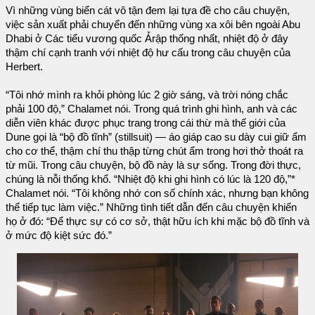
Vì những vùng biển cát vô tận đem lại tựa đề cho câu chuyện,
việc sản xuất phải chuyển đến những vùng xa xôi bên ngoài Abu
Dhabi ở Các tiểu vương quốc Ảrập thống nhất, nhiệt độ ở đây
thậm chí cạnh tranh với nhiệt độ hư cấu trong câu chuyện của
Herbert.
“Tôi nhớ mình ra khỏi phòng lúc 2 giờ sáng, và trời nóng chắc
phải 100 độ,” Chalamet nói. Trong quá trình ghi hình, anh và các
diễn viên khác được phục trang trong cái thừ mà thế giới của
Dune gọi là “bộ đồ tĩnh” (stillsuit) — áo giáp cao su dày cui giữ ẩm
cho cơ thể, thậm chí thu thập từng chút ẩm trong hơi thở thoát ra
từ mũi. Trong câu chuyện, bộ đồ này là sự sống. Trong đời thực,
chúng là nỗi thống khổ. “Nhiệt độ khi ghi hình có lúc là 120 độ,”*
Chalamet nói. “Tôi không nhớ con số chính xác, nhưng bạn không
thể tiếp tục làm việc.” Những tình tiết dẫn đến câu chuyện khiến
họ ở đó: “Để thực sự có cơ sở, thật hữu ích khi mặc bộ đồ tĩnh và
ở mức độ kiệt sức đó.”