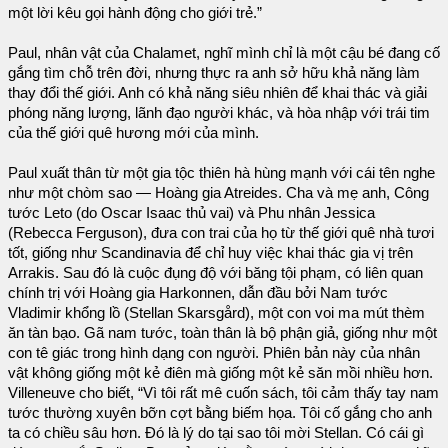
một lời kêu gọi hành động cho giới trẻ.”
Paul, nhân vật của Chalamet, nghĩ mình chỉ là một cậu bé đang cố
gắng tìm chỗ trên đời, nhưng thực ra anh sở hữu khả năng làm
thay đổi thế giới. Anh có khả năng siêu nhiên để khai thác và giải
phóng năng lượng, lãnh đạo người khác, và hòa nhập với trái tim
của thế giới quê hương mới của mình.
Paul xuất thân từ một gia tộc thiên hà hùng mạnh với cái tên nghe
như một chòm sao — Hoàng gia Atreides. Cha và mẹ anh, Công
tước Leto (do Oscar Isaac thủ vai) và Phu nhân Jessica
(Rebecca Ferguson), đưa con trai của họ từ thế giới quê nhà tươi
tốt, giống như Scandinavia để chỉ huy việc khai thác gia vị trên
Arrakis. Sau đó là cuộc đụng độ với băng tội phạm, có liên quan
chính trị với Hoàng gia Harkonnen, dẫn đầu bởi Nam tước
Vladimir khổng lồ (Stellan Skarsgård), một con voi ma mút thèm
ăn tàn bạo. Gã nam tước, toàn thân là bộ phận giả, giống như một
con tê giác trong hình dạng con người. Phiên bản này của nhân
vật không giống một kẻ điên mà giống một kẻ săn mồi nhiều hơn.
Villeneuve cho biết, “Vì tôi rất mê cuốn sách, tôi cảm thấy tay nam
tước thường xuyên bỡn cợt bằng biếm họa. Tôi cố gắng cho anh
ta có chiều sâu hơn. Đó là lý do tại sao tôi mời Stellan. Có cái gì