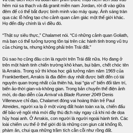
hẻm núi sa thạch và đá granit miền nam Jordan, rời đi vào giữa
đêm để có thể bắt được bình minh vào máy quay. Ánh sáng tràn
qua các lỗ hổng tạo cho cảnh quan cảm giác một thế giới khác.
Họ đến đây chính là vì điều đó.
“Thật sự siêu thực,” Chalamet nói. “Có những cảnh quan Goliath,
mà bạn có thể tưởng tượng tồn tại trên các hành tinh trong vũ trụ
của chúng ta, nhưng không phải trên Trái đất.”
Dù sao họ cũng đâu còn là người trên Trái đất nữa. Họ đang ở
trên một hành tinh chiến trường khô khan, bụi bặm, chết chóc tên
là Arrakis. Trong sử thi khoa học giả tưởng năm năm 1969 của
Frankbertbert, Arrakis là địa điểm duy nhất được biết đến có tài
nguyên quan trọng nhất của thiên hà, loại “gia vị” biến đổi tâm trí,
biến ảo-thời gian-và-không gian. Trong bản chuyển thể điện ảnh
mới, do đạo diễn của
Arrival
và
Blade Runner 2049
Denis
Villeneuve chỉ đạo, Chalamet đóng vai hoàng thân trẻ Paul
Atreides, người xa lạ ở một vùng đất hoàn toàn xa lạ, chiến đấu
để bảo vệ ngôi nhà mới đầy thù địch này ngay cả khi nó đe dọa
hủy hoại anh. Ở Arrakis, con người là người ngoài hành tinh. Các
loài chiếm ưu thế ở thế giới đó là những con giun cát khổng lồ,
phàm ăn, chui qua những trầm tích cằn cỗi như rồng đất.