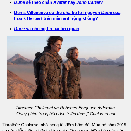
Dune
sẽ theo chân
Avatar
hay
John Carter
?
Denis Villeneuve có thể phá bỏ lời nguyền
Dune
của
Frank Herbert trên màn ảnh rộng không?
Dune
và những tin bài liên quan
Timothée Chalamet và Rebecca Ferguson ở Jordan.
Quay phim trong bối cảnh “siêu thực,” Chalamet nói
Timothée Chalamet nhớ bóng tối đêm hôm đó. Mùa hè năm 2019,
và các diễn viên và đoàn làm phim
Dune
mạo hiểm tiến sâu vào