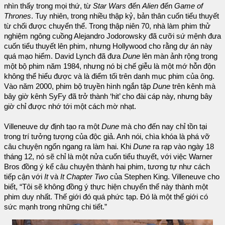
nhìn thấy trong mọi thứ, từ
Star Wars
đến
Alien
đến
Game of
Thrones
. Tuy nhiên, trong nhiều thập kỷ, bản thân cuốn tiểu thuyết
từ chối được chuyển thể. Trong thập niên 70, nhà làm phim thử
nghiệm ngông cuồng Alejandro Jodorowsky đã cưỡi sứ mệnh đưa
cuốn tiểu thuyết lên phim, nhưng Hollywood cho rằng dự án này
quá mạo hiểm. David Lynch đã đưa
Dune
lên màn ảnh rộng trong
một bộ phim năm 1984, nhưng nó bị chế giễu là một mớ hỗn độn
không thể hiểu được và là điểm tối trên danh mục phim của ông.
Vào năm 2000, phim bộ truyền hình ngắn tập
Dune
trên kênh mà
bây giờ kênh SyFy đã trở thành ‘hit’ cho đài cáp này, nhưng bây
giờ chỉ được nhớ tới một cách mờ nhạt.
Villeneuve dự định tạo ra một
Dune
mà cho đến nay chỉ tồn tại
trong trí tưởng tượng của độc giả. Anh nói, chìa khóa là phá vỡ
câu chuyện ngổn ngang ra làm hai. Khi
Dune
ra rạp vào ngày 18
tháng 12, nó sẽ chỉ là một nửa cuốn tiểu thuyết, với việc Warner
Bros đồng ý kể câu chuyện thành hai phim, tương tự như cách
tiếp cận với
It
và
It Chapter Two
của Stephen King. Villeneuve cho
biết, “Tôi sẽ không đồng ý thực hiện chuyển thể này thành một
phim duy nhất. Thế giới đó quá phức tạp. Đó là một thế giới có
sức mạnh trong những chi tiết.”