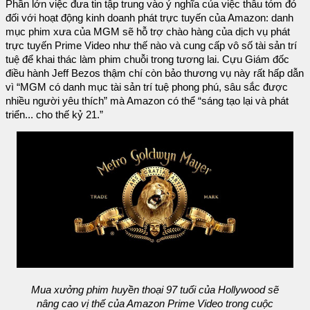
Phần lớn việc đưa tin tập trung vào ý nghĩa của việc thâu tóm đó
đối với hoạt động kinh doanh phát trực tuyến của Amazon: danh
mục phim xưa của MGM sẽ hỗ trợ chào hàng của dịch vụ phát
trực tuyến Prime Video như thế nào và cung cấp vô số tài sản trí
tuệ để khai thác làm phim chuỗi trong tương lai. Cựu Giám đốc
điều hành Jeff Bezos thậm chí còn bảo thương vụ này rất hấp dẫn
vì “MGM có danh mục tài sản trí tuệ phong phú, sâu sắc được
nhiều người yêu thích” mà Amazon có thể “sáng tạo lại và phát
triển... cho thế kỷ 21.”
Mua xưởng phim huyền thoại 97 tuổi của Hollywood sẽ
nâng cao vị thế của Amazon Prime Video trong cuộc