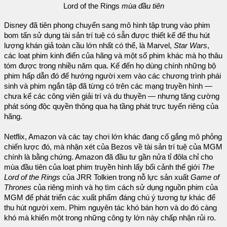
Lord of the Rings
mùa đầu tiên
Disney đã tiên phong chuyển sang mô hình tập trung vào phim
bom tấn sử dụng tài sản trí tuệ có sẵn được thiết kế để thu hút
lượng khán giả toàn cầu lớn nhất có thể, là Marvel,
Star Wars
,
các loạt phim kinh điển của hãng và một số phim khác mà họ thâu
tóm được trong nhiều năm qua. Kế đến họ dùng chính những bộ
phim hấp dẫn đó để hướng người xem vào các chương trình phái
sinh và phim ngắn tập đã từng có trên các mạng truyền hình —
chưa kể các công viên giải trí và du thuyền — nhưng tăng cường
phát sóng độc quyền thông qua hạ tầng phát trực tuyến riêng của
hãng.
Netflix, Amazon và các tay chơi lớn khác đang cố gắng mô phỏng
chiến lược đó, mà nhận xét của Bezos về tài sản trí tuệ của MGM
chính là bằng chứng. Amazon đã đầu tư gần nửa tỉ đôla chỉ cho
mùa đầu tiên của loạt phim truyền hình lấy bối cảnh thế giới
The
Lord of the Rings
của JRR Tolkien trong nỗ lực sản xuất
Game of
Thrones
của riêng mình và họ tìm cách sử dụng nguồn phim của
MGM để phát triển các xuất phẩm đáng chú ý tương tự khác để
thu hút người xem. Phim nguyên tác khó bán hơn và do đó càng
khó mà khiến một trong những công ty lớn này chấp nhận rủi ro.