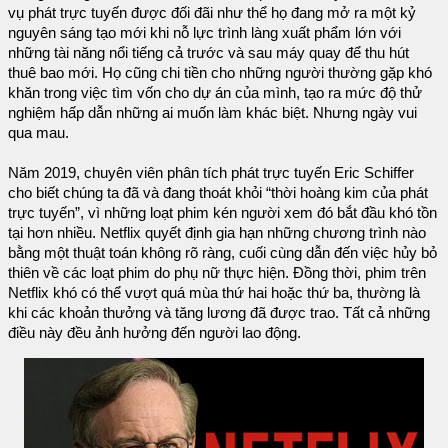
vụ phát trực tuyến được đối đãi như thể họ đang mở ra một kỷ
nguyên sáng tạo mới khi nỗ lực trình làng xuất phẩm lớn với
những tài năng nổi tiếng cả trước và sau máy quay để thu hút
thuê bao mới. Họ cũng chi tiền cho những người thường gặp khó
khăn trong việc tìm vốn cho dự án của mình, tạo ra mức độ thử
nghiệm hấp dẫn những ai muốn làm khác biệt. Nhưng ngày vui
qua mau.
Năm 2019, chuyên viên phân tích phát trực tuyến Eric Schiffer
cho biết chúng ta đã và đang thoát khỏi “thời hoàng kim của phát
trực tuyến”, vì những loạt phim kén người xem đó bắt đầu khó tồn
tại hơn nhiều. Netflix quyết định gia hạn những chương trình nào
bằng một thuật toán không rõ ràng, cuối cùng dẫn đến việc hủy bỏ
thiên về các loạt phim do phụ nữ thực hiện. Đồng thời, phim trên
Netflix khó có thể vượt quá mùa thứ hai hoặc thứ ba, thường là
khi các khoản thưởng và tăng lương đã được trao. Tất cả những
điều này đều ảnh hưởng đến người lao động.