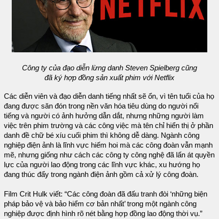
Công ty của đạo diễn lừng danh Steven Spielberg cũng
đã ký hợp đồng sản xuất phim với Netflix
Các diễn viên và đạo diễn danh tiếng nhất sẽ ổn, vì tên tuổi của họ
đang được săn đón trong nền văn hóa tiêu dùng do người nổi
tiếng và người có ảnh hưởng dẫn dắt, nhưng những người làm
việc trên phim trường và các công việc mà tên chỉ hiển thị ở phần
danh đề chữ bé xíu cuối phim thì không dễ dàng. Ngành công
nghiệp điện ảnh là lĩnh vực hiếm hoi mà các công đoàn vẫn mạnh
mẽ, nhưng giống như cách các công ty công nghệ đã lấn át quyền
lực của người lao động trong các lĩnh vực khác, xu hướng họ
đang thúc đẩy trong ngành điện ảnh gồm cả xử lý công đoàn.
Film Crit Hulk viết: “Các công đoàn đã đấu tranh đòi ‘những biện
pháp bảo vệ và bảo hiểm cơ bản nhất’ trong một ngành công
nghiệp được định hình rõ nét bằng hợp đồng lao động thời vụ.”