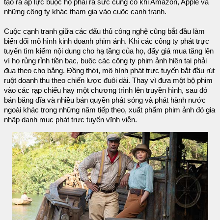
tạo ra áp lực buộc họ phải ra sức củng cố khi Amazon, Apple và
những công ty khác tham gia vào cuộc cạnh tranh.
Cuộc cạnh tranh giữa các đấu thủ công nghệ cũng bắt đầu làm
biến đổi mô hình kinh doanh phim ảnh. Khi các công ty phát trực
tuyến tìm kiếm nội dung cho hạ tầng của họ, đẩy giá mua tăng lên
vì họ rủng rỉnh tiền bạc, buộc các công ty phim ảnh hiện tại phải
đua theo cho bằng. Đồng thời, mô hình phát trực tuyến bắt đầu rút
ruột doanh thu theo chiến lược đuôi dài. Thay vì đưa một bộ phim
vào các rạp chiếu hay một chương trình lên truyền hình, sau đó
bán băng đĩa và nhiều bản quyền phát sóng và phát hành nước
ngoài khác trong những năm tiếp theo, xuất phẩm phim ảnh đó gia
nhập danh mục phát trực tuyến vĩnh viễn.