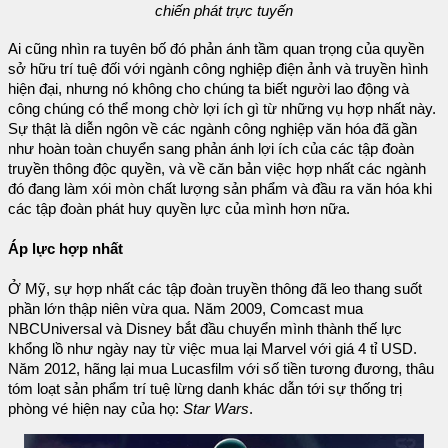
chiến phát trực tuyến
Ai cũng nhìn ra tuyên bố đó phản ánh tầm quan trọng của quyền
sở hữu trí tuệ đối với ngành công nghiệp điện ảnh và truyền hình
hiện đại, nhưng nó không cho chúng ta biết người lao động và
công chúng có thể mong chờ lợi ích gì từ những vụ hợp nhất này.
Sự thật là diễn ngôn về các ngành công nghiệp văn hóa đã gần
như hoàn toàn chuyển sang phản ánh lợi ích của các tập đoàn
truyền thông độc quyền, và về căn bản việc hợp nhất các ngành
đó đang làm xói mòn chất lượng sản phẩm và đầu ra văn hóa khi
các tập đoàn phát huy quyền lực của mình hơn nữa.
Áp lực hợp nhất
Ở Mỹ, sự hợp nhất các tập đoàn truyền thông đã leo thang suốt
phần lớn thập niên vừa qua. Năm 2009, Comcast mua
NBCUniversal và Disney bắt đầu chuyển mình thành thế lực
khổng lồ như ngày nay từ việc mua lại Marvel với giá 4 tỉ USD.
Năm 2012, hãng lại mua Lucasfilm với số tiền tương đương, thâu
tóm loạt sản phẩm trí tuệ lừng danh khác dẫn tới sự thống trị
phòng vé hiện nay của họ:
Star Wars
.