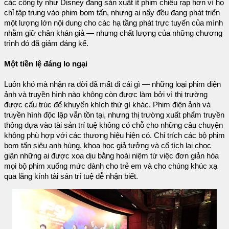
các công ty như Disney đang sản xuất ít phim chiếu rạp hơn vì họ
chỉ tập trung vào phim bom tấn, nhưng ai nấy đều đang phát triển
một lượng lớn nội dung cho các hạ tầng phát trực tuyến của mình
nhằm giữ chân khán giả — nhưng chất lượng của những chương
trình đó đã giảm đáng kể.
Một tiền lệ đáng lo ngại
Luôn khó mà nhận ra đời đã mất đi cái gì — những loại phim điện
ảnh và truyền hình nào không còn được làm bởi vì thị trường
được cấu trúc để khuyến khích thứ gì khác. Phim điện ảnh và
truyền hình độc lập vẫn tồn tại, nhưng thị trường xuất phẩm truyền
thông dựa vào tài sản trí tuệ không có chỗ cho những câu chuyện
không phù hợp với các thương hiệu hiện có. Chỉ trích các bộ phim
bom tấn siêu anh hùng, khoa học giả tưởng và cổ tích lại chọc
giận những ai được xoa dịu bằng hoài niệm từ việc đơn giản hóa
mọi bộ phim xuống mức dành cho trẻ em và cho chúng khúc xạ
qua lăng kính tài sản trí tuệ dễ nhận biết.