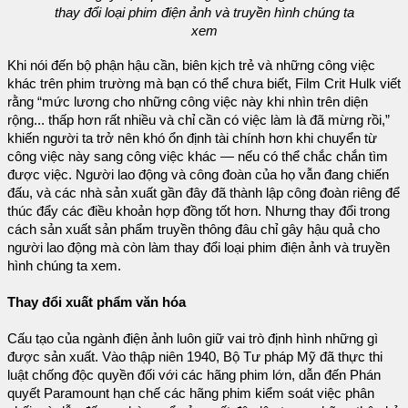
thay đổi loại phim điện ảnh và truyền hình chúng ta
xem
Khi nói đến bộ phận hậu cần, biên kịch trẻ và những công việc
khác trên phim trường mà bạn có thể chưa biết, Film Crit Hulk viết
rằng “mức lương cho những công việc này khi nhìn trên diện
rộng... thấp hơn rất nhiều và chỉ cần có việc làm là đã mừng rồi,”
khiến người ta trở nên khó ổn định tài chính hơn khi chuyển từ
công việc này sang công việc khác — nếu có thể chắc chắn tìm
được việc. Người lao động và công đoàn của họ vẫn đang chiến
đấu, và các nhà sản xuất gần đây đã thành lập công đoàn riêng để
thúc đẩy các điều khoản hợp đồng tốt hơn. Nhưng thay đổi trong
cách sản xuất sản phẩm truyền thông đâu chỉ gây hậu quả cho
người lao động mà còn làm thay đổi loại phim điện ảnh và truyền
hình chúng ta xem.
Thay đổi xuất phẩm văn hóa
Cấu tạo của ngành điện ảnh luôn giữ vai trò định hình những gì
được sản xuất. Vào thập niên 1940, Bộ Tư pháp Mỹ đã thực thi
luật chống độc quyền đối với các hãng phim lớn, dẫn đến Phán
quyết Paramount hạn chế các hãng phim kiểm soát việc phân