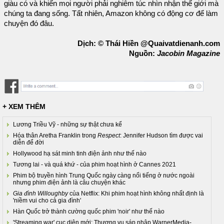
giàu có và khiến mọi người phải nghiêm túc nhìn nhận thế giới mà
chúng ta đang sống. Tất nhiên, Amazon không có động cơ để làm
chuyện đó đâu.
Dịch: © Thái Hiền @Quaivatdienanh.com
Nguồn:
Jacobin Magazine
+ XEM THÊM
Lương Triều Vỹ - những sự thật chưa kể
Hóa thân Aretha Franklin trong
Respect
: Jennifer Hudson tìm được vai
diễn để đời
Hollywood hạ sát minh tinh điện ảnh như thế nào
Tương lai - và quá khứ - của phim hoạt hình ở Cannes 2021
Phim bộ truyền hình Trung Quốc ngày càng nổi tiếng ở nước ngoài
nhưng phim điện ảnh là câu chuyện khác
Gia đình Willoughby
của Netflix: Khi phim hoạt hình không nhất định là
'niềm vui cho cả gia đình'
Hàn Quốc trở thành cường quốc phim 'noir' như thế nào
'Streaming war' cục diện mới: Thương vụ sáp nhập WarnerMedia-