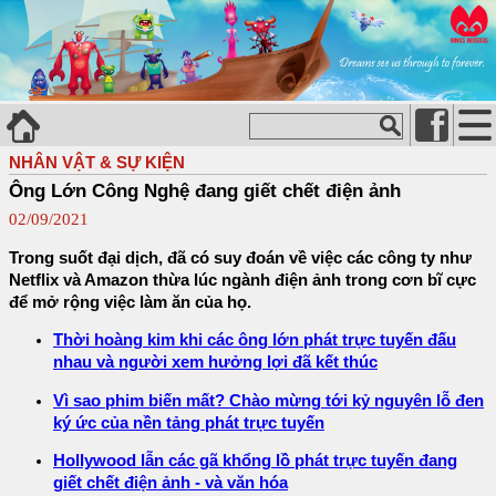
NHÂN VẬT & SỰ KIỆN
Ông Lớn Công Nghệ đang giết chết điện ảnh
02/09/2021
Trong suốt đại dịch, đã có suy đoán về việc các công ty như
Netflix và Amazon thừa lúc ngành điện ảnh trong cơn bĩ cực
để mở rộng việc làm ăn của họ.
Thời hoàng kim khi các ông lớn phát trực tuyến đấu
nhau và người xem hưởng lợi đã kết thúc
Vì sao phim biến mất? Chào mừng tới kỷ nguyên lỗ đen
ký ức của nền tảng phát trực tuyến
Hollywood lẫn các gã khổng lồ phát trực tuyến đang
giết chết điện ảnh - và văn hóa