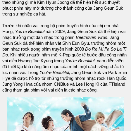
theo những gì mà Kim Hyun Joong đã thể hiện hết sức thuyết
phục; phim này mở đường cho thành công của Jang Geun Suk
trong sự nghiệp ca hát.
Trước khi nhận vai trong bộ phim truyền hình của chị em nhà
Hong,
You’re Beautiful
năm 2009, Jang Geun Suk đã thể hiện vai
nhạc trưởng một dàn nhạc trong phim
Beethoven Virus
. Jang
Geun Suk đã thể hiện nhân vật Shin Eun Gyu, trưởng nhóm một
ban nhạc rock trong phim truyền hình 2008
Do Re Mi Fa So La Ti
Do
. Khi nhiều người hâm mộ K-Pop quốc tế bước đầu công nhận
vai diễn Hwang Tae Kyung trong
You’re Beautiful
, nam diễn viên
đã thiết lập khả năng âm nhạc của mình một cách vững chắc từ
lúc nhận vai. Trong
You’re Beautiful
, Jang Geun Suk và Park Shin
Hye đã được hỗ trợ từ những trưởng nhóm nhạc rock Hàn Quốc,
Jung Yong Hwa của nhóm CNBlue và Lee Hong Ki của FTIsland
cũng tham gia phim với vai diễn là các nhạc công.