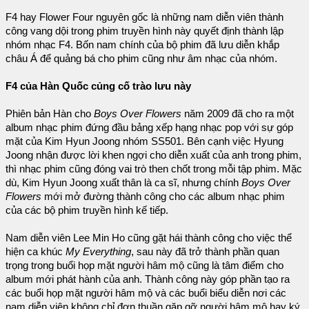
F4 hay Flower Four nguyên gốc là những nam diễn viên thành
công vang dội trong phim truyền hình này quyết định thành lập
nhóm nhạc F4. Bốn nam chính của bộ phim đã lưu diễn khắp
châu Á để quảng bá cho phim cũng như âm nhạc của nhóm.
F4 của Hàn Quốc củng cố trào lưu này
Phiên bản Hàn cho
Boys Over Flowers
năm 2009 đã cho ra một
album nhạc phim đứng đầu bảng xếp hạng nhạc pop với sự góp
mặt của Kim Hyun Joong nhóm SS501. Bên cạnh việc Hyung
Joong nhận được lời khen ngợi cho diễn xuất của anh trong phim,
thì nhạc phim cũng đóng vai trò then chốt trong mỗi tập phim. Mặc
dù, Kim Hyun Joong xuất thân là ca sĩ, nhưng chính
Boys Over
Flowers
mới mở đường thành công cho các album nhạc phim
của các bộ phim truyền hình kế tiếp.
Nam diễn viên Lee Min Ho cũng gặt hái thành công cho việc thể
hiện ca khúc
My Everything
, sau này đã trở thành phần quan
trọng trong buổi họp mặt người hâm mộ cũng là tâm điểm cho
album mới phát hành của anh. Thành công này góp phần tạo ra
các buổi họp mặt người hâm mộ và các buổi biểu diễn nơi các
nam diễn viên không chỉ đơn thuần gặp gỡ người hâm mộ hay ký