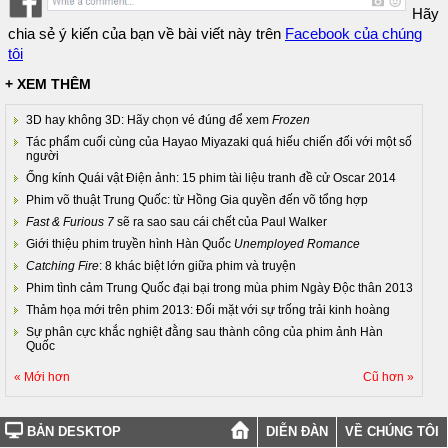
Hãy
chia sẻ ý kiến của bạn về bài viết này trên
Facebook của chúng
tôi
+ XEM THÊM
3D hay không 3D: Hãy chọn vé đúng để xem
Frozen
Tác phẩm cuối cùng của Hayao Miyazaki quá hiếu chiến đối với một số
người
Ống kính Quái vật Điện ảnh: 15 phim tài liệu tranh đề cử Oscar 2014
Phim võ thuật Trung Quốc: từ Hồng Gia quyền đến võ tổng hợp
Fast & Furious 7
sẽ ra sao sau cái chết của Paul Walker
Giới thiệu phim truyền hình Hàn Quốc
Unemployed Romance
Catching Fire
: 8 khác biệt lớn giữa phim và truyện
Phim tình cảm Trung Quốc đại bại trong mùa phim Ngày Độc thân 2013
Thảm họa mới trên phim 2013: Đối mặt với sự trống trải kinh hoàng
Sự phân cực khắc nghiệt đằng sau thành công của phim ảnh Hàn
Quốc
« Mới hơn
Cũ hơn »
BẢN DESKTOP
DIỄN ĐÀN
VỀ CHÚNG TÔI