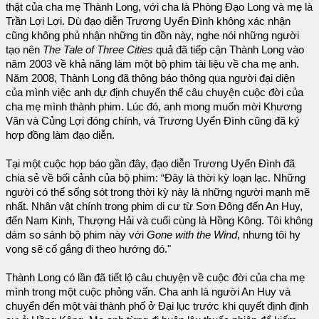
thật của cha mẹ Thành Long, với cha là Phòng Đạo Long và mẹ là
Trần Lợi Lợi. Dù đạo diễn Trương Uyển Đình không xác nhận
cũng không phủ nhận những tin đồn này, nghe nói những người
tạo nên
The Tale of Three Cities
quả đã tiếp cận Thành Long vào
năm 2003 về khả năng làm một bộ phim tài liệu về cha mẹ anh.
Năm 2008, Thành Long đã thông báo thông qua người đại diện
của mình việc anh dự định chuyển thể câu chuyện cuộc đời của
cha mẹ mình thành phim. Lúc đó, anh mong muốn mời Khương
Văn và Củng Lợi đóng chính, và Trương Uyển Đình cũng đã ký
hợp đồng làm đạo diễn.
Tại một cuộc họp báo gần đây, đạo diễn Trương Uyển Đình đã
chia sẻ về bối cảnh của bộ phim: “Đây là thời kỳ loạn lạc. Những
người có thể sống sót trong thời kỳ này là những người mạnh mẽ
nhất. Nhân vật chính trong phim di cư từ Sơn Đông đến An Huy,
đến Nam Kinh, Thượng Hải và cuối cùng là Hồng Kông. Tôi không
dám so sánh bộ phim này với
Gone with the Wind
, nhưng tôi hy
vọng sẽ cố gắng đi theo hướng đó."
Thành Long có lần đã tiết lộ câu chuyện về cuộc đời của cha mẹ
mình trong một cuộc phỏng vấn. Cha anh là người An Huy và
chuyển đến một vài thành phố ở Đại lục trước khi quyết định định