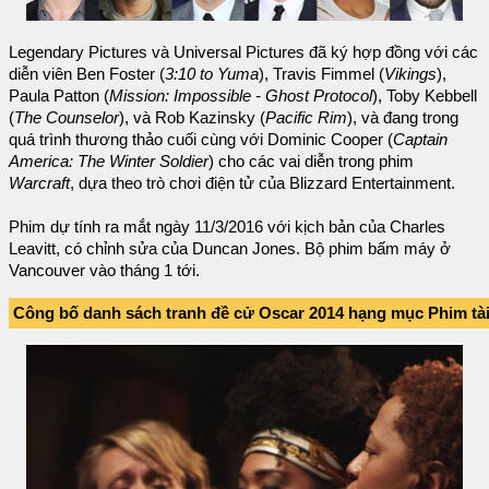
Legendary Pictures và Universal Pictures đã ký hợp đồng với các
diễn viên Ben Foster (
3:10 to Yuma
), Travis Fimmel (
Vikings
),
Paula Patton (
Mission: Impossible - Ghost Protocol
), Toby Kebbell
(
The Counselor
), và Rob Kazinsky (
Pacific Rim
), và đang trong
quá trình thương thảo cuối cùng với Dominic Cooper (
Captain
America: The Winter Soldier
) cho các vai diễn trong phim
Warcraft
, dựa theo trò chơi điện tử của Blizzard Entertainment.
Phim dự tính ra mắt ngày 11/3/2016 với kịch bản của Charles
Leavitt, có chỉnh sửa của Duncan Jones. Bộ phim bấm máy ở
Vancouver vào tháng 1 tới.
Công bố danh sách tranh đề cử Oscar 2014 hạng mục Phim tài