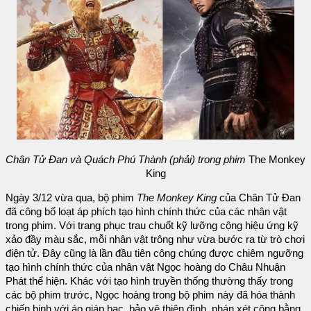
Chân Tử Đan và Quách Phú Thành (phải) trong phim
The Monkey
King
Ngày 3/12 vừa qua, bộ phim
The Monkey King
của Chân Tử Đan
đã công bố loạt áp phích tạo hình chính thức của các nhân vật
trong phim. Với trang phục trau chuốt kỹ lưỡng cộng hiệu ứng kỹ
xảo đầy màu sắc, mỗi nhân vật trông như vừa bước ra từ trò chơi
điện tử. Đây cũng là lần đầu tiên công chúng được chiêm ngưỡng
tạo hình chính thức của nhân vật Ngọc hoàng do Châu Nhuận
Phát thể hiện. Khác với tạo hình truyền thống thường thấy trong
các bộ phim trước, Ngọc hoàng trong bộ phim này đã hóa thành
chiến binh với áo giáp bạc, bảo vệ thiên đình, phán xét công bằng.