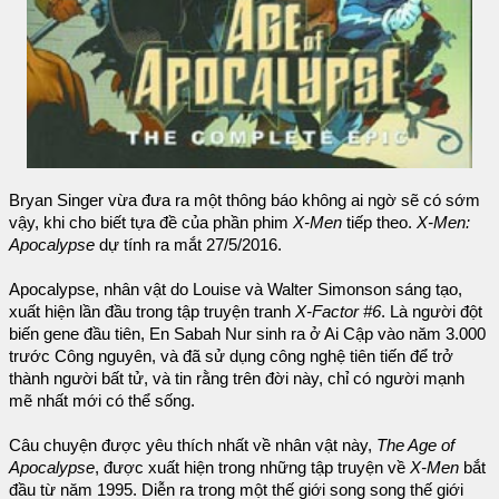
Bryan Singer vừa đưa ra một thông báo không ai ngờ sẽ có sớm
vậy, khi cho biết tựa đề của phần phim
X-Men
tiếp theo.
X-Men:
Apocalypse
dự tính ra mắt 27/5/2016.
Apocalypse, nhân vật do Louise và Walter Simonson sáng tạo,
xuất hiện lần đầu trong tập truyện tranh
X-Factor #6
. Là người đột
biến gene đầu tiên, En Sabah Nur sinh ra ở Ai Cập vào năm 3.000
trước Công nguyên, và đã sử dụng công nghệ tiên tiến để trở
thành người bất tử, và tin rằng trên đời này, chỉ có người mạnh
mẽ nhất mới có thể sống.
Câu chuyện được yêu thích nhất về nhân vật này,
The Age of
Apocalypse
, được xuất hiện trong những tập truyện về
X-Men
bắt
đầu từ năm 1995. Diễn ra trong một thế giới song song thế giới