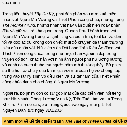
của mình.
Trong tiểu thuyết
Tây Du Ký
, phải đến phần sau mới xuất hiện
nhân vật Ngưu Ma Vương và Thiết Phiến công chúa, nhưng trong
The Monkey King
, những nhân vật này vẫn xuất hiện ngay phần
đầu và giữ vai trò khá quan trọng. Quách Phú Thành trong vai
Ngưu Ma Vương trông rất lạnh lùng và điềm tĩnh, toát lên vẻ đen
tối và độc ác dù không còn chiếc mũi xỏ khuyên đã thành thương
hiệu của nhân vật. Nữ diễn viên Đài Loan Trần Kiều Ân đóng vai
Thiết Phiến công chúa, trông như một nhân vật xinh đẹp trong
truyện cổ tích, khác hẳn với hình ảnh người phụ nữ ương bướng
và đanh đá quen thuộc mà người hâm mộ thường thấy. Bộ phim
sẽ thu hút sự chú ý của khán giả với mối quan hệ vợ chồng, tập
trung vào sự hy sinh vô điều kiện và sự tận tâm của Thiết Phiến
công chúa dành cho chồng là Ngưu Ma Vương.
Ngoài ra, bộ phim còn có sự góp mặt của các diễn viên nổi tiếng
như Hà Nhuận Đông, Lương Vịnh Kỳ, Trần Tuệ Lâm và La Trọng
Khiêm. Phim sẽ ra rạp ở Trung Quốc vào ngày mồng 1 Tết
Nguyên Đán, tức ngày 31/1/2014.
Phim mới về đề tài chiến tranh
The Tale of Three Cities
kể về c