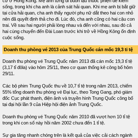
cư ở Hồng Kông. Mẹ anh từng đi buôn lậu thuốc phiện để kiếm
sống, trong khi cha anh là cảnh sát hải quan. Khi mẹ anh bị bắt giữ
tại cửa hải quan, cha anh thấy người phụ nữ dắt theo hai con nhỏ
nên đã quyết định thả cho đi. Lúc đó, cha anh cũng có hai cậu con
trai. Về sau hai người phải lòng nhau và đến với nhau, sau đó cả
hai cùng chuyển đến Đài Loan trước khi trở về Hồng Kông ổn định
cuộc sống.
Doanh thu phòng vé 2013 của Trung Quốc cán mốc 19,3 tỉ tệ
Doanh thu phòng vé Trung Quốc năm 2013 đã cán mốc 19,3 tỉ tệ
(3,17 tỉ đôla) vào hôm 25/11, theo cơ quan thống kê công bố hôm
29/11.
Các bộ phim Trung Quốc thu về 10,7 tỉ tệ trong năm 2013, chiếm
55% tổng doanh thu phòng vé Đại lục, theo Tong Gang, phó giám
đốc Cục phát thanh, điện ảnh và truyền hình Trung Quốc công bố
tại đại hội lần 9 của Hiệp hội điện ảnh Trung Quốc.
Doanh thu phòng vé Trung Quốc năm 2010 đã vượt hơn 10 tỉ tệ
trong khi con số này hồi năm 2002 chưa đến 1 tỉ tệ.
Sự gia tăng nhanh chóng trên là kết quả của việc cải cách ngành