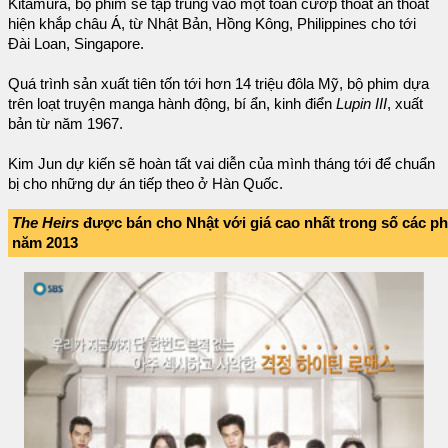
Kitamura, bộ phim sẽ tập trung vào một toán cướp thoắt ẩn thoắt
hiện khắp châu Á, từ Nhật Bản, Hồng Kông, Philippines cho tới
Đài Loan, Singapore.
Quá trình sản xuất tiên tốn tới hơn 14 triệu đôla Mỹ, bộ phim dựa
trên loạt truyện manga hành động, bí ẩn, kinh điển
Lupin III
, xuất
bản từ năm 1967.
Kim Jun dự kiến sẽ hoàn tất vai diễn của mình tháng tới để chuẩn
bị cho những dự án tiếp theo ở Hàn Quốc.
The Heirs
được bán cho Nhật với giá cao nhất trong số các p
năm 2013