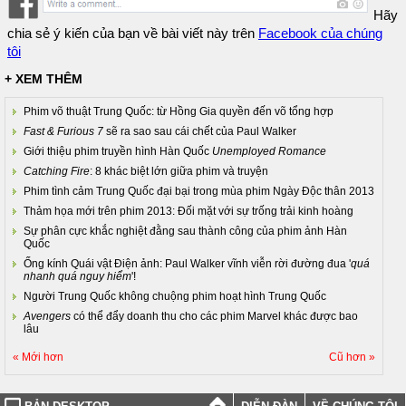
Hãy
chia sẻ ý kiến của bạn về bài viết này trên
Facebook của chúng
tôi
+ XEM THÊM
Phim võ thuật Trung Quốc: từ Hồng Gia quyền đến võ tổng hợp
Fast & Furious 7
sẽ ra sao sau cái chết của Paul Walker
Giới thiệu phim truyền hình Hàn Quốc
Unemployed Romance
Catching Fire
: 8 khác biệt lớn giữa phim và truyện
Phim tình cảm Trung Quốc đại bại trong mùa phim Ngày Độc thân 2013
Thảm họa mới trên phim 2013: Đối mặt với sự trống trải kinh hoàng
Sự phân cực khắc nghiệt đằng sau thành công của phim ảnh Hàn
Quốc
Ống kính Quái vật Điện ảnh: Paul Walker vĩnh viễn rời đường đua '
quá
nhanh quá nguy hiểm
'!
Người Trung Quốc không chuộng phim hoạt hình Trung Quốc
Avengers
có thể đẩy doanh thu cho các phim Marvel khác được bao
lâu
« Mới hơn
Cũ hơn »