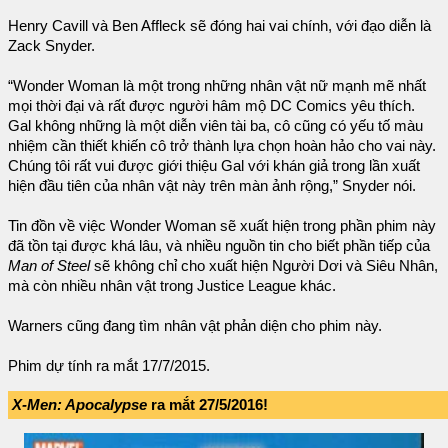
Henry Cavill và Ben Affleck sẽ đóng hai vai chính, với đạo diễn là
Zack Snyder.
“Wonder Woman là một trong những nhân vật nữ mạnh mẽ nhất
mọi thời đại và rất được người hâm mộ DC Comics yêu thích.
Gal không những là một diễn viên tài ba, cô cũng có yếu tố màu
nhiệm cần thiết khiến cô trở thành lựa chọn hoàn hảo cho vai này.
Chúng tôi rất vui được giới thiệu Gal với khán giả trong lần xuất
hiện đầu tiên của nhân vật này trên màn ảnh rộng,” Snyder nói.
Tin đồn về việc Wonder Woman sẽ xuất hiện trong phần phim này
đã tồn tại được khá lâu, và nhiều nguồn tin cho biết phần tiếp của
Man of Steel
sẽ không chỉ cho xuất hiện Người Dơi và Siêu Nhân,
mà còn nhiều nhân vật trong Justice League khác.
Warners cũng đang tìm nhân vật phản diện cho phim này.
Phim dự tính ra mắt 17/7/2015.
X-Men: Apocalypse
ra mắt 27/5/2016!