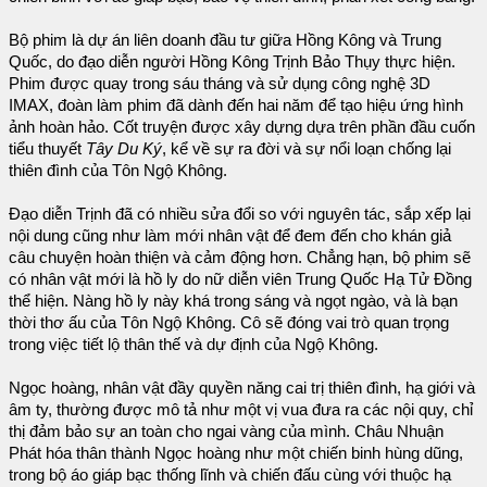
Bộ phim là dự án liên doanh đầu tư giữa Hồng Kông và Trung
Quốc, do đạo diễn người Hồng Kông Trịnh Bảo Thụy thực hiện.
Phim được quay trong sáu tháng và sử dụng công nghệ 3D
IMAX, đoàn làm phim đã dành đến hai năm để tạo hiệu ứng hình
ảnh hoàn hảo. Cốt truyện được xây dựng dựa trên phần đầu cuốn
tiểu thuyết
Tây Du Ký
, kể về sự ra đời và sự nổi loạn chống lại
thiên đình của Tôn Ngộ Không.
Đạo diễn Trịnh đã có nhiều sửa đổi so với nguyên tác, sắp xếp lại
nội dung cũng như làm mới nhân vật để đem đến cho khán giả
câu chuyện hoàn thiện và cảm động hơn. Chẳng hạn, bộ phim sẽ
có nhân vật mới là hồ ly do nữ diễn viên Trung Quốc Hạ Tử Đồng
thể hiện. Nàng hồ ly này khá trong sáng và ngọt ngào, và là bạn
thời thơ ấu của Tôn Ngộ Không. Cô sẽ đóng vai trò quan trọng
trong việc tiết lộ thân thế và dự định của Ngộ Không.
Ngọc hoàng, nhân vật đầy quyền năng cai trị thiên đình, hạ giới và
âm ty, thường được mô tả như một vị vua đưa ra các nội quy, chỉ
thị đảm bảo sự an toàn cho ngai vàng của mình. Châu Nhuận
Phát hóa thân thành Ngọc hoàng như một chiến binh hùng dũng,
trong bộ áo giáp bạc thống lĩnh và chiến đấu cùng với thuộc hạ