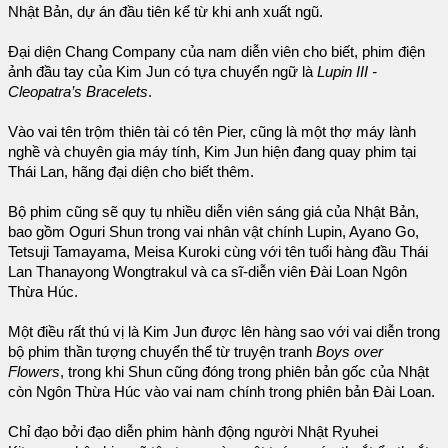
Nhật Bản, dự án đầu tiên kể từ khi anh xuất ngũ.
Đại diện Chang Company của nam diễn viên cho biết, phim điện
ảnh đầu tay của Kim Jun có tựa chuyển ngữ là
Lupin III -
Cleopatra’s Bracelets
.
Vào vai tên trộm thiên tài có tên Pier, cũng là một thợ máy lành
nghề và chuyên gia máy tính, Kim Jun hiện đang quay phim tại
Thái Lan, hãng đại diện cho biết thêm.
Bộ phim cũng sẽ quy tụ nhiều diễn viên sáng giá của Nhật Bản,
bao gồm Oguri Shun trong vai nhân vật chính Lupin, Ayano Go,
Tetsuji Tamayama, Meisa Kuroki cùng với tên tuổi hàng đầu Thái
Lan Thanayong Wongtrakul và ca sĩ-diễn viên Đài Loan Ngôn
Thừa Húc.
Một điều rất thú vị là Kim Jun được lên hàng sao với vai diễn trong
bộ phim thần tượng chuyển thể từ truyện tranh
Boys over
Flowers
, trong khi Shun cũng đóng trong phiên bản gốc của Nhật
còn Ngôn Thừa Húc vào vai nam chính trong phiên bản Đài Loan.
Chỉ đạo bởi đạo diễn phim hành động người Nhật Ryuhei