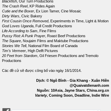
Blackfish
, Our Turn Productions
The Crash Reel
, KP Rides Again
Cutie and the Boxer
, Ex Lion Tamer, Cine Mosaic
Dirty Wars
, Civic Bakery
First Cousin Once Removed
, Experiments in Time, Light & Motion
God Loves Uganda
, Full Credit Productions
Life According to Sam
, Fine Films
Pussy Riot: A Punk Prayer
, Roast Beef Productions
The Square
, Noujaim Films and Maktube Productions
Stories We Tell
, National Film Board of Canada
Tim’s Vermeer
, High Delft Pictures
20 Feet from Stardom
, Gil Friesen Productions and Tremolo
Productions
Các đề cử sẽ được công bố vào ngày 16/1/2014.
Dịch: © Ngô Bình - Gia Khang - Xuân Hiền
@Quaivatdienanh.com
Nguồn: 10Asia, Jayne Stars, China.org.cn
Variety
, Coming Soon, Deadline, Indie Wire