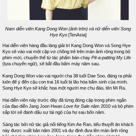
Nam diễn viên Kang Dong Won (ảnh trên) và nữ diễn viên Song
Hye Kyo
[TenAsia]
Hai diễn viên hàng đầu làng giải trí Kang Dong Won và Song Hye
Kyo sẽ vào vai một cặp vợ chồng trẻ trên màn ảnh rộng trong bộ
phim mới, chuyển thể từ tác phẩm bán chạy
Pit-a-patting My Life
(tựa chuyển ngữ), sẽ bắt đầu bấm máy năm sau.
Kang Dong Won vào vai người cha 38 tuổi Dae Soo, đáng ra phải
luôn để ý đến cậu con trai 16 tuổi bị lão hóa bẩm sinh của mình.
Song Hye Kyo sẽ khắc họa một người mẹ chu đáo, tên Mi Ra.
Hai diễn viên này trước đây đã từng đóng cặp trong phim ngắn
của đạo diễn Jang Joon Hwan
Love for Sale
năm 2010 và bộ phim
sắp tới sẽ đánh dấu sự tái ngộ của họ sau bốn năm.
Sáng tác bởi nữ tác giả nổi tiếng Kim Ae Ran, tiểu thuyết ăn khách
này được xuất bản năm 2001 và dự định đưa lên màn ảnh rộng