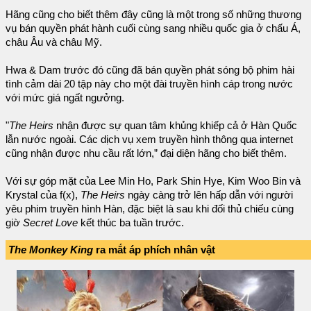
Hãng cũng cho biết thêm đây cũng là một trong số những thương
vụ bán quyền phát hành cuối cùng sang nhiều quốc gia ở chấu Á,
châu Âu và châu Mỹ.
Hwa & Dam trước đó cũng đã bán quyền phát sóng bộ phim hài
tình cảm dài 20 tập này cho một đài truyền hình cáp trong nước
với mức giá ngất ngưởng.
"
The Heirs
nhận được sự quan tâm khủng khiếp cả ở Hàn Quốc
lẫn nước ngoài. Các dịch vụ xem truyền hình thông qua internet
cũng nhận được nhu cầu rất lớn,” đại diện hãng cho biết thêm.
Với sự góp mặt của Lee Min Ho, Park Shin Hye, Kim Woo Bin và
Krystal của f(x),
The Heirs
ngày càng trở lên hấp dẫn với người
yêu phim truyền hình Hàn, đặc biệt là sau khi đối thủ chiếu cùng
giờ
Secret Love
kết thúc ba tuần trước.
The Monkey King
ra mắt áp phích nhân vật