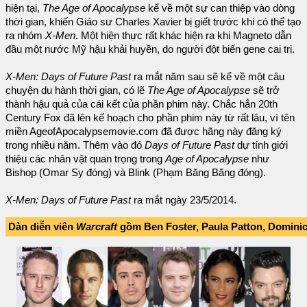
hiện tại,
The Age of Apocalypse
kể về một sự can thiệp vào dòng
thời gian, khiến Giáo sư Charles Xavier bị giết trước khi có thể tạo
ra nhóm
X-Men
. Một hiện thực rất khác hiện ra khi Magneto dẫn
đầu một nước Mỹ hậu khải huyền, do người đột biến gene cai trị.
X-Men: Days of Future Past
ra mắt năm sau sẽ kể về một câu
chuyện du hành thời gian, có lẽ
The Age of Apocalypse
sẽ trở
thành hậu quả của cái kết của phần phim này. Chắc hẳn 20th
Century Fox đã lên kế hoạch cho phần phim này từ rất lâu, vì tên
miền AgeofApocalypsemovie.com đã được hãng này đăng ký
trong nhiều năm. Thêm vào đó
Days of Future Past
dự tính giới
thiệu các nhân vật quan trọng trong
Age of Apocalypse
như
Bishop (Omar Sy đóng) và Blink (Phạm Băng Băng đóng).
X-Men: Days of Future Past
ra mắt ngày 23/5/2014.
Dàn diễn viên
Warcraft
gồm Ben Foster, Paula Patton, Domini