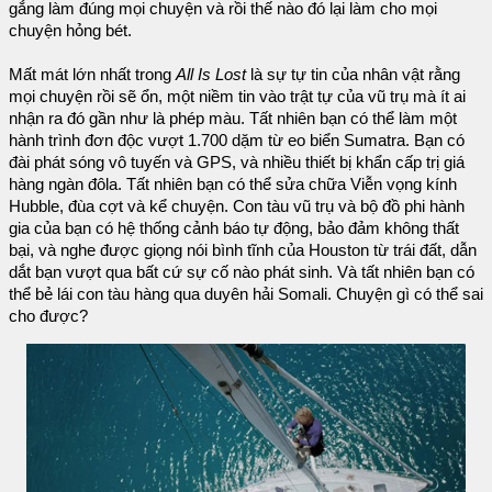
gắng làm đúng mọi chuyện và rồi thế nào đó lại làm cho mọi
chuyện hỏng bét.
Mất mát lớn nhất trong
All Is Lost
là sự tự tin của nhân vật rằng
mọi chuyện rồi sẽ ổn, một niềm tin vào trật tự của vũ trụ mà ít ai
nhận ra đó gần như là phép màu. Tất nhiên bạn có thể làm một
hành trình đơn độc vượt 1.700 dặm từ eo biển Sumatra. Bạn có
đài phát sóng vô tuyến và GPS, và nhiều thiết bị khẩn cấp trị giá
hàng ngàn đôla. Tất nhiên bạn có thể sửa chữa Viễn vọng kính
Hubble, đùa cợt và kể chuyện. Con tàu vũ trụ và bộ đồ phi hành
gia của bạn có hệ thống cảnh báo tự động, bảo đảm không thất
bại, và nghe được giọng nói bình tĩnh của Houston từ trái đất, dẫn
dắt bạn vượt qua bất cứ sự cố nào phát sinh. Và tất nhiên bạn có
thể bẻ lái con tàu hàng qua duyên hải Somali. Chuyện gì có thể sai
cho được?