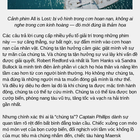
Cảnh phim
All is Lost
: bị vô hình trong cơn hoạn nạn, không ai
nghe trong cơn kinh hoàng — đó mới đúng là thảm họa
Các câu trả lời cung cấp nhiều yếu tố giải trí trong những phim
này — sự căng thẳng, sự bất ngờ, sự đắm mình vào cơn hoạn
nạn của nhân vật. Chúng ta tận hưởng cảm giác giật mình về sự
tự mãn của chúng ta. Và chúng ta tận hưởng sự vui lây khi vấn đề
được giải quyết. Robert Redford và nhất là Tom Hanks và Sandra
Bullock là minh tinh điện ảnh phần vì cách họ hóa thân và nâng lên
tầm cao hơn từ con người bình thường. Họ không như chúng ta,
mà đúng là những người mà ta muốn đóng giả mình là như thế.
Và điều kỳ diệu họ đem lại đó là khi chúng ta được mặc tình hành
động, chúng ta có thể tự cứu mình. Chúng ta có thể lừa được bọn
cướp biển, phóng nang tàu vũ trụ, tăng tốc và vạch ra hải trình
gần nhất.
Nhưng chính xác thì ai là “chúng ta”?
Captain Phillips
dành sự
quan tâm rõ rệt đến bất bình đẳng toàn cầu. Chiếc xuồng con méo
mó mòn vẹt của bọn cướp biển, đối nghịch với tầm vóc khổng lồ
của mục tiêu mà chúng nhắm đến, chiếc tàu hàng Maersk