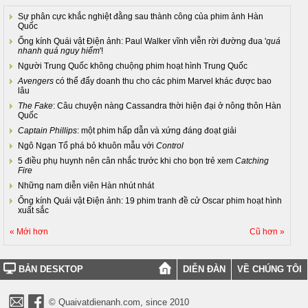
Sự phân cực khắc nghiệt đằng sau thành công của phim ảnh Hàn
Quốc
Ống kính Quái vật Điện ảnh: Paul Walker vĩnh viễn rời đường đua '
quá
nhanh quá nguy hiểm
'!
Người Trung Quốc không chuộng phim hoạt hình Trung Quốc
Avengers
có thể đẩy doanh thu cho các phim Marvel khác được bao
lâu
The Fake
: Câu chuyện nàng Cassandra thời hiện đại ở nông thôn Hàn
Quốc
Captain Phillips
: một phim hấp dẫn và xứng đáng đoạt giải
Ngô Ngạn Tổ phá bỏ khuôn mẫu với
Control
5 điều phụ huynh nên cân nhắc trước khi cho bọn trẻ xem
Catching
Fire
Những nam diễn viên Hàn nhút nhát
Ống kính Quái vật Điện ảnh: 19 phim tranh đề cử Oscar phim hoạt hình
xuất sắc
« Mới hơn
Cũ hơn »
BẢN DESKTOP
DIỄN ĐÀN
VỀ CHÚNG TÔI
© Quaivatdienanh.com, since 2010