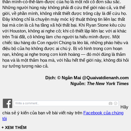
thần mình-có-thể-làm-được của họ là một nỗi cô đơn sâu sắc.
Những người hùng này không phải đi cứu thế giới nào cả, và thế
giới, về phần mình, không nhất thiết được trông cậy là để cứu họ.
Đây không chỉ là chuyện máy móc kỹ thuật thông tin liên lạc thất
bại mà còn là cả hạ tầng xã hội thất bại. Khi Ryan Stone kêu cứu
với Houston, không ai nghe cô; khi cô thiết lập liên lạc với ai khác
trên Trái đất, cô không làm cho người ta hiểu mình được. Một
chiếc tàu hàng do Con người Chúng ta lèo lái, những pháo hiệu và
điệu bộ của họ không được ai chú ý. Bị vô hình trong cơn hoạn
nạn, không ai nghe trong cơn kinh hoàng — đó mới đúng là thảm
họa và là một thảm họa mà, với hầu hết thế giới này, không đòi hỏi
sự tưởng tượng nào cả.
Dịch: © Ngân Mai @Quaivatdienanh.com
Nguồn:
The New York Times
Hãy
chia sẻ ý kiến của bạn về bài viết này trên
Facebook của chúng
tôi
+ XEM THÊM