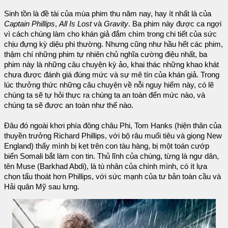
Sinh tồn là đề tài của mùa phim thu năm nay, hay ít nhất là của
Captain Phillips
,
All Is Lost
và
Gravity
. Ba phim này được ca ngợi
vì cách chúng làm cho khán giả đắm chìm trong chi tiết của sức
chịu đựng kỳ diệu phi thường. Nhưng cũng như hầu hết các phim,
thậm chí những phim tự nhiên chủ nghĩa cường điệu nhất, ba
phim này là những câu chuyện kỳ ảo, khai thác những khao khát
chưa được đánh giá đúng mức và sự mê tín của khán giả. Trong
lúc thưởng thức những câu chuyện về nỗi nguy hiểm này, có lẽ
chúng ta sẽ tự hỏi thực ra chúng ta an toàn đến mức nào, và
chúng ta sẽ được an toàn như thế nào.
Đâu đó ngoài khơi phía đông châu Phi, Tom Hanks (hiện thân của
thuyền trưởng Richard Phillips, với bộ râu muối tiêu và giọng New
England) thấy mình bị kẹt trên con tàu hàng, bị một toán cướp
biển Somali bắt làm con tin. Thủ lĩnh của chúng, từng là ngư dân,
tên Muse (Barkhad Abdi), là tù nhân của chính mình, có ít lựa
chọn tẩu thoát hơn Phillips, với sức mạnh của tư bản toàn cầu và
Hải quân Mỹ sau lưng.