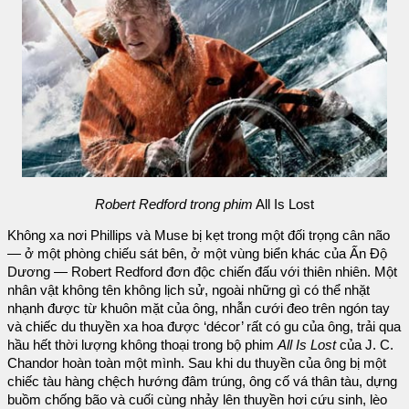
Robert Redford trong phim
All Is Lost
Không xa nơi Phillips và Muse bị kẹt trong một đối trọng cân não
— ở một phòng chiếu sát bên, ở một vùng biển khác của Ấn Độ
Dương — Robert Redford đơn độc chiến đấu với thiên nhiên. Một
nhân vật không tên không lịch sử, ngoài những gì có thể nhặt
nhạnh được từ khuôn mặt của ông, nhẫn cưới đeo trên ngón tay
và chiếc du thuyền xa hoa được ‘décor’ rất có gu của ông, trải qua
hầu hết thời lượng không thoại trong bộ phim
All Is Lost
của J. C.
Chandor hoàn toàn một mình. Sau khi du thuyền của ông bị một
chiếc tàu hàng chệch hướng đâm trúng, ông cố vá thân tàu, dựng
buồm chống bão và cuối cùng nhảy lên thuyền hơi cứu sinh, lèo