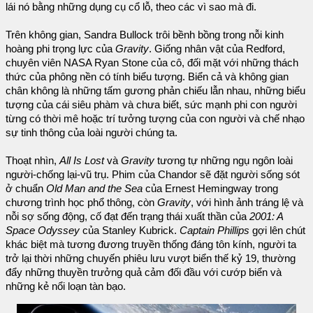
lái nó bằng những dụng cụ cổ lỗ, theo các vì sao mà đi.
Trên không gian, Sandra Bullock trôi bềnh bồng trong nỗi kinh
hoàng phi trọng lực của
Gravity
. Giống nhân vật của Redford,
chuyên viên NASA Ryan Stone của cô, đối mặt với những thách
thức của phông nền có tính biểu tượng. Biển cả và không gian
chân không là những tấm gương phản chiếu lẫn nhau, những biểu
tượng của cái siêu phàm và chưa biết, sức mạnh phi con người
từng có thời mê hoặc trí tưởng tượng của con người và chế nhạo
sự tinh thông của loài người chúng ta.
Thoạt nhìn,
All Is Lost
và
Gravity
tương tự những ngụ ngôn loài
người-chống lại-vũ trụ. Phim của Chandor sẽ đặt người sống sót
ở chuẩn
Old Man and the Sea
của Ernest Hemingway trong
chương trình học phổ thông, còn
Gravity
, với hình ảnh tráng lệ và
nỗi sợ sống động, cố đạt đến trạng thái xuất thần của
2001: A
Space Odyssey
của Stanley Kubrick.
Captain Phillips
gợi lên chút
khác biệt mà tương đương truyền thống đáng tôn kính, người ta
trở lại thời những chuyến phiêu lưu vượt biển thế kỷ 19, thường
đẩy những thuyền trưởng quả cảm đối đầu với cướp biển và
những kẻ nổi loạn tàn bạo.