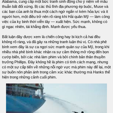
Alabama, cung cấp một bức tranh sinh động cho ý niệm về mâu
thuẫn bất đối xứng. Bị các thủ lĩnh địa phương ép buộc, Muse và
các bạn của anh bị thua một cách ngớ ngẩn vì kém hỏa lực và ít
người hơn, một điều trở nên rõ ràng khi Hải quân Mỹ — làm công
việc của kỵ binh thời viễn tây — xuất hiện. Sức mạnh, không có
gì ngạc nhiên, tái khẳng định. Mạnh được yếu thua.
Bất luận đây được xem là chiến công hay bi kịch cả hai đều
không rõ ràng, và đã gây ra những tranh luận thú vị. Có nhà phê
bình xem đây là sự ca ngợi sức mạnh quân sự của Mỹ, trong khi
nhiều nhà phê bình khác nhận ra sự cảm thông mở rộng đến bọn
cướp biển, bởi các nhà làm phim và bởi chính bản thân thuyền
trưởng Phillips. Đây không hề là phim có tính cách mạng, nhưng
có một sự cấp tiến về những nỗi ngờ vực mà phim này để lại, một
sự buồn nôn phản ánh trong cảm xúc khác thường mà Hanks thể
hiện trong những cảnh cuối phim.