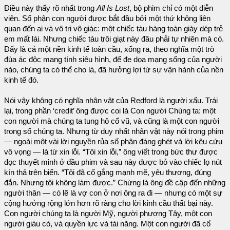
Điều này thấy rõ nhất trong
All Is Lost
, bộ phim chỉ có một diễn
viên. Số phận con người được bắt đầu bởi một thứ không liên
quan đến ai và vô tri vô giác: một chiếc tàu hàng toàn giày dép trẻ
em mất lái. Nhưng chiếc tàu trôi giạt này đâu phải tự nhiên mà có.
Đấy là cả một nền kinh tế toàn cầu, xổng ra, theo nghĩa một trò
đùa ác độc mang tính siêu hình, để đe dọa mạng sống của người
nào, chúng ta có thể cho là, đã hưởng lợi từ sự vận hành của nền
kinh tế đó.
Nói vậy không có nghĩa nhân vật của Redford là người xấu. Trái
lại, trong phần ‘credit’ ông được coi là Con người Chúng ta: một
con người mà chúng ta tung hô cổ vũ, và cũng là một con người
trong số chúng ta. Nhưng từ duy nhất nhân vật này nói trong phim
— ngoài một vài lời nguyền rủa số phận đáng ghét và lời kêu cứu
vô vọng — là từ xin lỗi. “Tôi xin lỗi,” ông viết trong bức thư được
đọc thuyết minh ở đầu phim và sau này được bỏ vào chiếc lọ nút
kín thả trên biển. “Tôi đã cố gắng mạnh mẽ, yêu thương, đúng
đắn. Nhưng tôi không làm được.” Chừng là ông đề cập đến những
người thân — có lẽ là vợ con ở nơi ông ra đi — nhưng có một sự
cộng hưởng rộng lớn hơn rõ ràng cho lời kinh cầu thất bại này.
Con người chúng ta là người Mỹ, người phương Tây, một con
người giàu có, và quyền lực và tài năng. Một con người đã cố