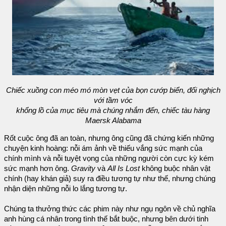
Chiếc xuồng con méo mó mòn vẹt của bọn cướp biển, đối nghịch
với tầm vóc
khổng lồ của mục tiêu mà chúng nhắm đến, chiếc tàu hàng
Maersk Alabama
Rốt cuộc ông đã an toàn, nhưng ông cũng đã chứng kiến những
chuyện kinh hoàng: nỗi ám ảnh về thiếu vắng sức mạnh của
chính mình và nỗi tuyệt vọng của những người còn cực kỳ kém
sức mạnh hơn ông.
Gravity
và
All Is Lost
không buộc nhân vật
chính (hay khán giả) suy ra điều tương tự như thế, nhưng chúng
nhận diện những nỗi lo lắng tương tự.
Chúng ta thưởng thức các phim này như ngụ ngôn về chủ nghĩa
anh hùng cá nhân trong tình thế bắt buộc, nhưng bên dưới tinh