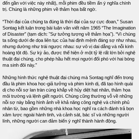
đến gần với việc này nhất), mỗi phim đều tiềm ẩn ý nghĩa chính
trị. Chúng là những phim về thảm họa bất ngờ.
“Thời đại của chúng ta đúng là thời đại của sự cực đoan,” Susan
Sontag kết luận trong bài luận văn viết năm 1965 “The Imagination
of Disaster” (tạm dịch: "Sự tưởng tượng về thảm họa"). “Vì chúng
ta sống dưới đe dọa liên tục của hai định mệnh đáng sợ như nhau,
nhưng dường như trái ngược nhau: sự vô vị dai dẳng và nỗi kinh
hoàng tột độ. Sự kỳ ảo, được thể hiện ở một tỷ lệ rất lớn bởi nghệ
thuật đại chúng, cho phép hầu hết mọi người đối phó với hai bóng
ma sinh đôi này.”
Những hình thức nghệ thuật đại chúng mà Sontag nghĩ đến trong
đầu là phim khoa học-giả tưởng và phim kinh dị, đã tạo hình quái
dị cho nỗi sợ lan tràn cùng khắp về hủy diệt hạt nhân, thảm họa
môi trường và lệnh giết người. Chúng cũng thường vỗ về những
nỗi sợ này bằng hình ảnh về khả năng công nghệ và chính phủ
nhân từ, bao gồm những nhà khoa học nghĩ ra cách đánh trả bọn
xâm lược ngoài hành tinh, và cảnh sát, bác sĩ và những người
lính, những người can đảm biến ý nghĩ thành hành động.