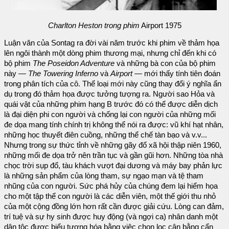
Charlton Heston trong phim
Airport 1975
Luận văn của Sontag ra đời vài năm trước khi phim về thảm họa
lên ngôi thành một dòng phim thương mại, nhưng chỉ đến khi có
bộ phim
The Poseidon Adventure
và những bà con của bộ phim
này —
The Towering Inferno
và
Airport
— mới thấy tính tiên đoán
trong phân tích của cô. Thể loại mới này cũng thay đổi ý nghĩa ẩn
dụ trong đó thảm họa được tưởng tượng ra. Người sao Hỏa và
quái vật của những phim hạng B trước đó có thể được diễn dịch
là đại diện phi con người và chống lại con người của những mối
đe dọa mang tính chính trị không thể nói ra được: vũ khí hạt nhân,
những học thuyết điên cuồng, những thể chế tàn bạo và v.v...
Nhưng trong sự thức tỉnh về những gãy đổ xã hội thập niên 1960,
những mối đe dọa trở nên trần tục và gần gũi hơn. Những tòa nhà
chọc trời sụp đổ, tàu khách vượt đại dương và máy bay phản lực
là những sản phẩm của lòng tham, sự ngạo mạn và tệ tham
nhũng của con người. Sức phá hủy của chúng đem lại hiểm họa
cho một tập thể con người là các diễn viên, một thế giới thu nhỏ
của một cộng đồng lớn hơn rất cần được giải cứu. Lòng can đảm,
trí tuệ và sự hy sinh được huy động (và ngợi ca) nhân danh một
dân tộc được biểu tượng hóa bằng việc chọn lọc cân bằng cẩn