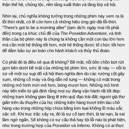
thận thế hệ, chủng tộc, nền tảng xuất thân và tầng lớp xã hội.
Nhìn lại, chủ nghĩa không tưởng trong những phim này xem ra là
lỗi thời nhất, có lẽ còn hơn cả những hiệu ứng giờ-đã-lỗi-thời.
“There’s got to be a morning after” (tạm dịch: ngày mai rồi phải
đến) trong ca khúc chủ đề của
The Poseidon Adventure
, và tinh
thần của bộ phim này là chúng ta không cần một con tàu lớn hơn
mà cần một hệ thống tốt hơn, một hệ thống được tổ chức tốt hơn
để đảm bảo sự an toàn cho hành khách và thủy thủ đoàn.
Có phải đó là điều sẽ qua đi không? Bề mặt, nỗi bồn chồn bứt rứt
gợn bên dưới bề mặt của những bộ phim lớn, ước lệ này — nỗi lo
sợ về một sự sụp đổ xã hội theo nghĩa đen do các rường cột gãy
sụm, những cỗ máy và ống dẫn nổ tung — không có mặt trong
những mô hình mới mẻ hơn, bóng mượt hơn. Những mô hình
này tiến triển từ giả định rằng mọi sự đang vận hành rất tốt đẹp:
những trạm không gian lặng lẽ trên quỹ đạo trái đất; người già thư
giãn trên du thuyền của họ; những kiện hàng trượt trên tàu chở
hàng vào trong những hộp chứa bằng kim loại khổng lồ màu sắc
sặc sỡ. Khi trục trặc xảy ra, đó là sự cố tạm thời, là tai nạn, là sai
lầm ngớ ngẩn. Sẽ không có sự cẩu thả hay tội lỗi nào bị phát hiện,
như trong trường hợp của
Poseidon
và
Inferno
. Không có ai thực