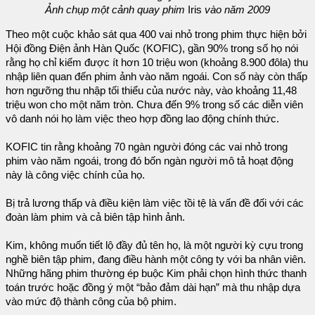
Ảnh chụp một cảnh quay phim
Iris
vào năm 2009
Theo một cuộc khảo sát qua 400 vai nhỏ trong phim thực hiện bởi
Hội đồng Điện ảnh Hàn Quốc (KOFIC), gần 90% trong số họ nói
rằng họ chỉ kiếm được ít hơn 10 triệu won (khoảng 8.900 đôla) thu
nhập liên quan đến phim ảnh vào năm ngoái. Con số này còn thấp
hơn ngưỡng thu nhập tối thiểu của nước này, vào khoảng 11,48
triệu won cho một năm tròn. Chưa đến 9% trong số các diễn viên
vô danh nói họ làm việc theo hợp đồng lao động chính thức.
KOFIC tin rằng khoảng 70 ngàn người đóng các vai nhỏ trong
phim vào năm ngoái, trong đó bốn ngàn người mô tả hoạt động
này là công việc chính của họ.
Bị trả lương thấp và điều kiện làm việc tồi tệ là vấn đề đối với các
đoàn làm phim và cả biên tập hình ảnh.
Kim, không muốn tiết lộ đầy đủ tên họ, là một người kỳ cựu trong
nghề biên tập phim, đang điều hành một công ty với ba nhân viên.
Những hãng phim thường ép buộc Kim phải chọn hình thức thanh
toán trước hoặc đồng ý một “bảo đảm dài hạn” mà thu nhập dựa
vào mức độ thành công của bộ phim.