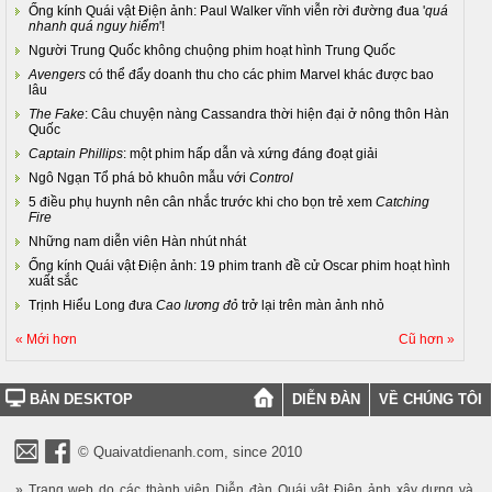
Ống kính Quái vật Điện ảnh: Paul Walker vĩnh viễn rời đường đua '
quá
nhanh quá nguy hiểm
'!
Người Trung Quốc không chuộng phim hoạt hình Trung Quốc
Avengers
có thể đẩy doanh thu cho các phim Marvel khác được bao
lâu
The Fake
: Câu chuyện nàng Cassandra thời hiện đại ở nông thôn Hàn
Quốc
Captain Phillips
: một phim hấp dẫn và xứng đáng đoạt giải
Ngô Ngạn Tổ phá bỏ khuôn mẫu với
Control
5 điều phụ huynh nên cân nhắc trước khi cho bọn trẻ xem
Catching
Fire
Những nam diễn viên Hàn nhút nhát
Ống kính Quái vật Điện ảnh: 19 phim tranh đề cử Oscar phim hoạt hình
xuất sắc
Trịnh Hiểu Long đưa
Cao lương đỏ
trở lại trên màn ảnh nhỏ
« Mới hơn
Cũ hơn »
BẢN DESKTOP
DIỄN ĐÀN
VỀ CHÚNG TÔI
© Quaivatdienanh.com, since 2010
» Trang web do các thành viên Diễn đàn Quái vật Điện ảnh xây dựng và