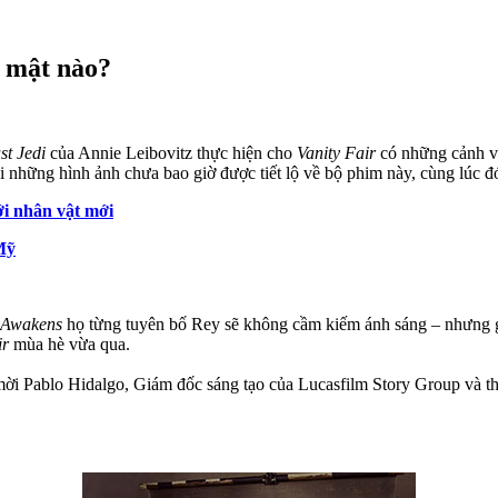
í mật nào?
st Jedi
của Annie Leibovitz thực hiện cho
Vanity Fair
có những cảnh v
 những hình ảnh chưa bao giờ được tiết lộ về bộ phim này, cùng lúc đ
ới nhân vật mới
Mỹ
 Awakens
họ từng tuyên bố Rey sẽ không cầm kiếm ánh sáng ­– nhưng gi
ir
mùa hè vừa qua.
mời Pablo Hidalgo, Giám đốc sáng tạo của Lucasfilm Story Group và the