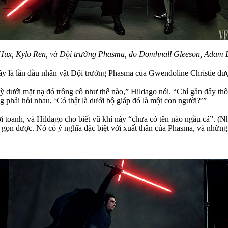
ng Hux, Kylo Ren, và Đội trưởng Phasma, do Domhnall Gleeson, Adam D
ày là lần đầu nhân vật Đội trưởng Phasma của Gwendoline Christie đượ
ỳ dưới mặt nạ đó trông cô như thế nào,” Hildago nói. “Chỉ gần đây thôi,
g phải hỏi nhau, ‘Có thật là dưới bộ giáp đó là một con người?’”
 toanh, và Hildago cho biết vũ khí này “chưa có tên nào ngầu cả”. (Như
t gọn được. Nó có ý nghĩa đặc biệt với xuất thân của Phasma, và những