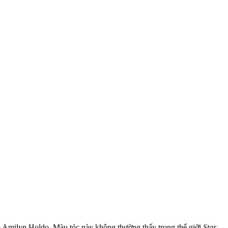
ím Amilyn Holdo. Màu tóc này không thường thấy trong thế giới
Star