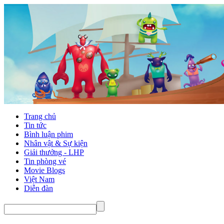
Trang chủ
Tin tức
Bình luận phim
Nhân vật & Sự kiện
Giải thưởng - LHP
Tin phòng vé
Movie Blogs
Việt Nam
Diễn đàn