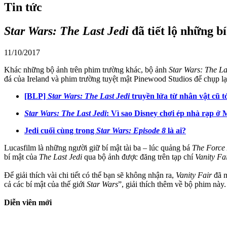
Tin tức
Star Wars: The Last Jedi
đã tiết lộ những b
11/10/2017
Khác những bộ ảnh trên phim trường khác, bộ ảnh
Star Wars: The La
đá của Ireland và phim trường tuyệt mật Pinewood Studios để chụp lại
[BLP]
Star Wars: The Last Jedi
truyền lửa từ nhân vật cũ t
Star Wars: The Last Jedi
: Vì sao Disney chơi ép nhà rạp ở 
Jedi cuối cùng trong
Star Wars: Episode 8
là ai?
Lucasfilm là những người giữ bí mật tài ba – lúc quảng bá
The Force
bí mật của
The Last Jedi
qua bộ ảnh được đăng trên tạp chí
Vanity Fa
Để giải thích vài chi tiết có thể bạn sẽ không nhận ra,
Vanity Fair
đã 
cả các bí mật của thế giới
Star Wars
”, giải thích thêm về bộ phim này.
Diễn viên mới