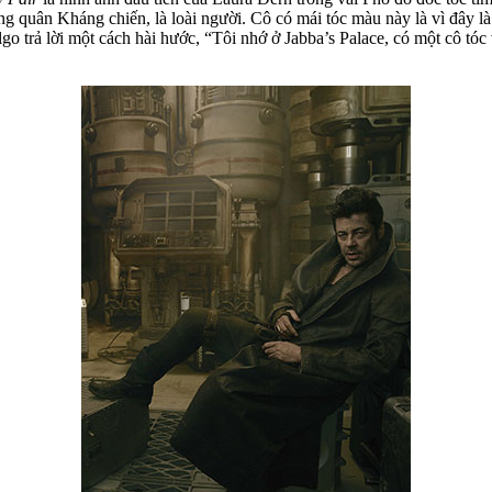
quân Kháng chiến, là loài người. Cô có mái tóc màu này là vì đây là 
algo trả lời một cách hài hước, “Tôi nhớ ở Jabba’s Palace, có một cô 