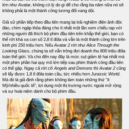
lớn như
Avatar
, không có lý do gì để cho rằng ba năm nữa nó sẽ
không phải là một thành công tương đối vang dội.
Giả sử phần tiếp theo đầu tiên mang lại trải nghiệm điện ảnh độc
đáo, chìm ngập thỏa đáng cho ít nhất một lần xem chiếu rạp với
những người đã thích bộ phim đầu tiên trên khắp thế giới, bạn có
thể rớt khá xa con số 2,8 tỉ đôla và vẫn là một thành công lớn trên
kinh phí 250 triệu hơn. Nếu
Avatar 2
rớt như
Alice Through the
Looking Glass
, chúng ta sẽ vẫn trông đợi doanh thu 800 triệu đôla
toàn thế giới. Và cho đến nay đây là mức sụt giảm tệ hại nhất mà
một phim phần hai quy mô lớn tiếp sau phim thành công đầu tiên
có thể gặp. Ngay cả rớt cỡ
Angels and Demons
thì
Avatar 2
cũng
sẽ lấy được 1,8 tỉ đôla toàn cầu, tức nhiều hơn
Jurassic World
.
Mà đó là giả định rằng phim không làm toàn những thứ "ít
Mỹ/nhiều quốc tế", lợi dụng một thị trường nước ngoài mở rộng
và sự hoài niệm dành cho bộ phim đầu.