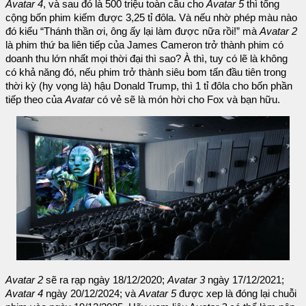
Avatar 4
, và sau đó là 500 triệu toàn cầu cho
Avatar 5
thì tổng
cộng bốn phim kiếm được 3,25 tỉ đôla. Và nếu nhờ phép màu nào
đó kiểu “Thánh thần ơi, ông ấy lại làm được nữa rồi!” mà
Avatar 2
là phim thứ ba liên tiếp của James Cameron trở thành phim có
doanh thu lớn nhất mọi thời đại thì sao? À thì, tuy có lẽ là không
có khả năng đó, nếu phim trở thành siêu bom tấn đầu tiên trong
thời kỳ (hy vọng là) hậu Donald Trump, thì 1 tỉ đôla cho bốn phần
tiếp theo của
Avatar
có vẻ sẽ là món hời cho Fox và bạn hữu.
Avatar 2
sẽ ra rạp ngày 18/12/2020;
Avatar 3
ngày 17/12/2021;
Avatar 4
ngày 20/12/2024; và
Avatar 5
được xep là đóng lại chuỗi