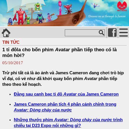
TIN TỨC
1 tỉ đôla cho bốn phim
Avatar
phần tiếp theo có là
món hời?
05/10/2017
Trừ phi tất cả là ảo ảnh và James Cameron đang chơi trò bịp
vĩ đại, có vẻ như đã khởi quay bốn phim
Avatar
phần tiếp
theo theo kế hoạch.
Đằng sau canh bạc tỉ đô
Avatar
của James Cameron
James Cameron phân tích 4 phân cảnh chính trong
Avatar: Dòng chảy của nước
Những thước phim
Avatar: Dòng chảy của nước
trình
chiếu tại D23 Expo nói những gì?