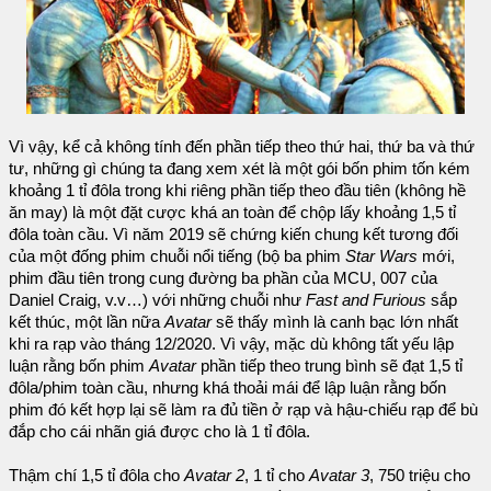
Vì vậy, kể cả không tính đến phần tiếp theo thứ hai, thứ ba và thứ
tư, những gì chúng ta đang xem xét là một gói bốn phim tốn kém
khoảng 1 tỉ đôla trong khi riêng phần tiếp theo đầu tiên (không hề
ăn may) là một đặt cược khá an toàn để chộp lấy khoảng 1,5 tỉ
đôla toàn cầu. Vì năm 2019 sẽ chứng kiến chung kết tương đối
của một đống phim chuỗi nổi tiếng (bộ ba phim
Star Wars
mới,
phim đầu tiên trong cung đường ba phần của MCU, 007 của
Daniel Craig, v.v…) với những chuỗi như
Fast and Furious
sắp
kết thúc, một lần nữa
Avatar
sẽ thấy mình là canh bạc lớn nhất
khi ra rạp vào tháng 12/2020. Vì vậy, mặc dù không tất yếu lập
luận rằng bốn phim
Avatar
phần tiếp theo trung bình sẽ đạt 1,5 tỉ
đôla/phim toàn cầu, nhưng khá thoải mái để lập luận rằng bốn
phim đó kết hợp lại sẽ làm ra đủ tiền ở rạp và hậu-chiếu rạp để bù
đắp cho cái nhãn giá được cho là 1 tỉ đôla.
Thậm chí 1,5 tỉ đôla cho
Avatar 2
, 1 tỉ cho
Avatar 3
, 750 triệu cho