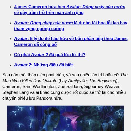
James Cameron hứa hẹn
Avatar: Dòng chảy của nước
sẽ gây trầm trồ trên màn ảnh rộng
Avatar: Dòng chảy của nước
là dự án tài hoa lỗi lạc hay
tham vọng ngông cuồng
Avatar
: 5 lý do để háo hức về bốn phần tiếp theo James
Cameron đã công bố
Có phải
Avatar 2
đã quá lứa lỡ thì?
Avatar 2
: Những điều đã biết
Sau gần một thập niên phát triển, và sau nhiều lần trì hoãn cỡ
The
Man Who Killed Don Quixote
(hay
Amityville: The Beginning
),
Cameron, Sam Worthington, Zoe Saldana, Sigourney Weaver,
Stephen Lang và ai khác cũng được rốt cuộc sẽ trở lại cho nhiều
chuyến phiêu lưu Pandora nữa.