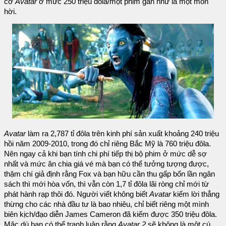
cỡ
Avatar
ở mức 250 triệu đôla/một phim gần như là một món
hời.
Avatar
làm ra 2,787 tỉ đôla trên kinh phí sản xuất khoảng 240 triệu
hồi năm 2009-2010, trong đó chỉ riêng Bắc Mỹ là 760 triệu đôla.
Nên ngay cả khi bạn tính chi phí tiếp thị bộ phim ở mức dễ sợ
nhất và mức ăn chia giá vé mà bạn có thể tưởng tượng được,
thậm chí giả định rằng Fox và bạn hữu cần thu gấp bốn lần ngân
sách thì mới hòa vốn, thì vẫn còn 1,7 tỉ đôla lãi ròng chỉ mới từ
phát hành rạp thôi đó. Người viết không biết
Avatar
kiếm lời thẳng
thừng cho các nhà đầu tư là bao nhiêu, chỉ biết riêng một mình
biên kịch/đạo diễn James Cameron đã kiếm được 350 triệu đôla.
Mặc dù bạn có thể tranh luận rằng
Avatar 2
sẽ không là một cú