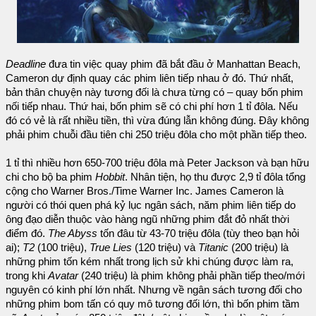
Deadline
đưa tin việc quay phim đã bắt đầu ở Manhattan Beach,
Cameron dự định quay các phim liên tiếp nhau ở đó. Thứ nhất,
bản thân chuyện này tương đối là chưa từng có – quay bốn phim
nối tiếp nhau. Thứ hai, bốn phim sẽ có chi phí hơn 1 tỉ đôla. Nếu
đó có vẻ là rất nhiều tiền, thì vừa đúng lẫn không đúng. Đây không
phải phim chuỗi đầu tiên chi 250 triệu đôla cho một phần tiếp theo.
1 tỉ thì nhiều hơn 650-700 triệu đôla mà Peter Jackson và bạn hữu
chi cho bộ ba phim
Hobbit
. Nhân tiện, họ thu được 2,9 tỉ đôla tổng
cộng cho Warner Bros./Time Warner Inc. James Cameron là
người có thói quen phá kỷ lục ngân sách, năm phim liên tiếp do
ông đạo diễn thuộc vào hàng ngũ những phim đắt đỏ nhất thời
điểm đó.
The Abyss
tốn đâu từ 43-70 triệu đôla (tùy theo bạn hỏi
ai);
T2
(100 triệu),
True Lies
(120 triệu) và
Titanic
(200 triệu) là
những phim tốn kém nhất trong lịch sử khi chúng được làm ra,
trong khi
Avatar
(240 triệu) là phim không phải phần tiếp theo/mới
nguyên có kinh phí lớn nhất. Nhưng về ngân sách tương đối cho
những phim bom tấn có quy mô tương đối lớn, thì bốn phim tầm