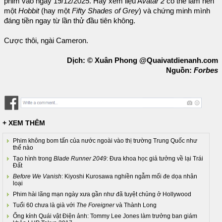
phim vào ngày 19/12/2025. Hãy xem liệu A
vatar 2
có thể làm nên
một
Hobbit
(hay một
Fifty Shades of Grey
) và chứng minh mình
đáng tiền ngay từ lần thử đầu tiên không.
Cược thôi, ngài Cameron.
Dịch: © Xuân Phong @Quaivatdienanh.com
Nguồn:
Forbes
+ XEM THÊM
Phim không bom tấn của nước ngoài vào thị trường Trung Quốc như
thế nào
Tạo hình trong
Blade Runner 2049
: Đưa khoa học giả tưởng về lại Trái
Đất
Before We Vanish
: Kiyoshi Kurosawa nghiền ngẫm mối đe dọa nhân
loại
Phim hài lãng mạn ngày xưa gần như đã tuyệt chủng ở Hollywood
Tuổi 60 chưa là già với
The Foreigner
và Thành Long
Ống kính Quái vật Điện ảnh: Tommy Lee Jones làm trưởng ban giám