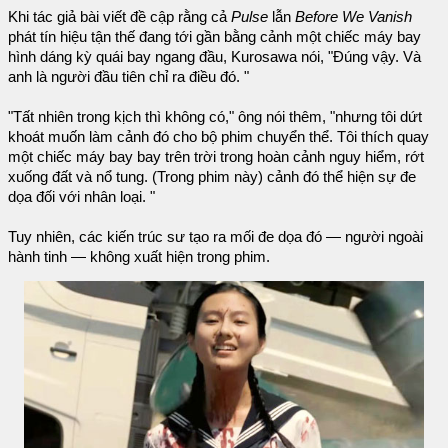
Khi tác giả bài viết đề cập rằng cả
Pulse
lẫn
Before We Vanish
phát tín hiệu tận thế đang tới gần bằng cảnh một chiếc máy bay
hình dáng kỳ quái bay ngang đầu, Kurosawa nói, "Đúng vậy. Và
anh là người đầu tiên chỉ ra điều đó. "
"Tất nhiên trong kịch thì không có," ông nói thêm, "nhưng tôi dứt
khoát muốn làm cảnh đó cho bộ phim chuyển thể. Tôi thích quay
một chiếc máy bay bay trên trời trong hoàn cảnh nguy hiểm, rớt
xuống đất và nổ tung. (Trong phim này) cảnh đó thể hiện sự đe
dọa đối với nhân loại. "
Tuy nhiên, các kiến trúc sư tạo ra mối đe dọa đó — người ngoài
hành tinh — không xuất hiện trong phim.