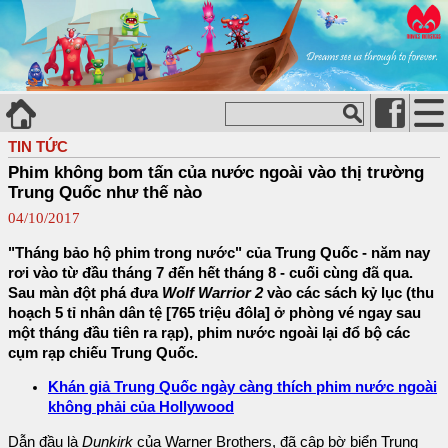
TIN TỨC
Phim không bom tấn của nước ngoài vào thị trường
Trung Quốc như thế nào
04/10/2017
"Tháng bảo hộ phim trong nước" của Trung Quốc - năm nay
rơi vào từ đầu tháng 7 đến hết tháng 8 - cuối cùng đã qua.
Sau màn đột phá đưa
Wolf Warrior 2
vào các sách kỷ lục (thu
hoạch 5 tỉ nhân dân tệ [765 triệu đôla] ở phòng vé ngay sau
một tháng đầu tiên ra rạp), phim nước ngoài lại đổ bộ các
cụm rạp chiếu Trung Quốc.
Khán giả Trung Quốc ngày càng thích phim nước ngoài
không phải của Hollywood
Dẫn đầu là
Dunkirk
của Warner Brothers, đã cập bờ biển Trung