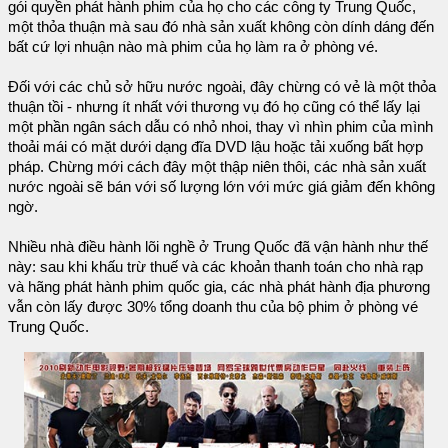
gói quyền phát hành phim của họ cho các công ty Trung Quốc,
một thỏa thuận mà sau đó nhà sản xuất không còn dính dáng đến
bất cứ lợi nhuận nào mà phim của họ làm ra ở phòng vé.
Đối với các chủ sở hữu nước ngoài, đây chừng có vẻ là một thỏa
thuận tồi - nhưng ít nhất với thương vụ đó họ cũng có thể lấy lại
một phần ngân sách dẫu có nhỏ nhoi, thay vì nhìn phim của mình
thoải mái có mặt dưới dạng đĩa DVD lậu hoặc tải xuống bất hợp
pháp. Chừng mới cách đây một thập niên thôi, các nhà sản xuất
nước ngoài sẽ bán với số lượng lớn với mức giá giảm đến không
ngờ.
Nhiều nhà điều hành lõi nghề ở Trung Quốc đã vận hành như thế
này: sau khi khấu trừ thuế và các khoản thanh toán cho nhà rạp
và hãng phát hành phim quốc gia, các nhà phát hành địa phương
vẫn còn lấy được 30% tổng doanh thu của bộ phim ở phòng vé
Trung Quốc.