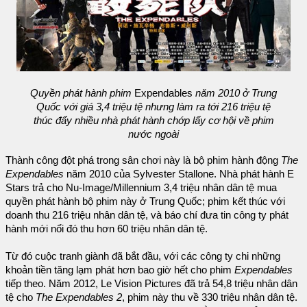
Quyền phát hành phim
Expendables
năm 2010 ở Trung
Quốc với giá 3,4 triệu tệ nhưng làm ra tới 216 triệu tệ
thúc đẩy nhiều nhà phát hành chớp lấy cơ hội về phim
nước ngoài
Thành công đột phá trong sân chơi này là bộ phim hành động
The
Expendables
năm 2010 của Sylvester Stallone. Nhà phát hành E
Stars trả cho Nu-Image/Millennium 3,4 triệu nhân dân tệ mua
quyền phát hành bộ phim này ở Trung Quốc; phim kết thúc với
doanh thu 216 triệu nhân dân tệ, và báo chí đưa tin công ty phát
hành mới nổi đó thu hơn 60 triệu nhân dân tệ.
Từ đó cuộc tranh giành đã bắt đầu, với các công ty chi những
khoản tiền tăng lạm phát hơn bao giờ hết cho phim
Expendables
tiếp theo. Năm 2012, Le Vision Pictures đã trả 54,8 triệu nhân dân
tệ cho
The Expendables 2
, phim này thu về 330 triệu nhân dân tệ.