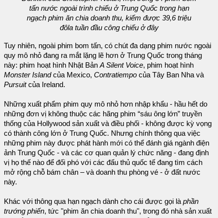
tấn nước ngoài trình chiếu ở Trung Quốc trong hạn
ngạch phim ăn chia doanh thu, kiếm được 39,6 triệu
đôla tuần đầu công chiếu ở đây
Tuy nhiên, ngoài phim bom tấn, có chút đa dạng phim nước ngoài
quy mô nhỏ đang ra mắt lặng lẽ hơn ở Trung Quốc trong tháng
này: phim hoạt hình Nhật Bản
A Silent Voice
, phim hoạt hình
Monster Island
của Mexico,
Contratiempo
của Tây Ban Nha và
Pursuit
của Ireland.
Những xuất phẩm phim quy mô nhỏ hơn nhập khẩu - hầu hết do
những đơn vị không thuộc các hãng phim “sáu ông lớn” truyền
thống của Hollywood sản xuất và điều phối - không được kỳ vọng
có thành công lớn ở Trung Quốc. Nhưng chính thông qua việc
những phim này được phát hành mới có thể đánh giá ngành điện
ảnh Trung Quốc - và các cơ quan quản lý chức năng - đang định
vị họ thế nào để đối phó với các đấu thủ quốc tế đang tìm cách
mở rộng chỗ bám chân – và doanh thu phòng vé - ở đất nước
này.
Khác với thông qua hạn ngạch dành cho cái được gọi là
phần
trướng phiến
, tức "phim ăn chia doanh thu", trong đó nhà sản xuất