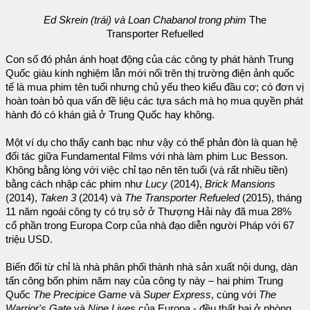
Ed Skrein (trái) và Loan Chabanol trong phim
The
Transporter Refuelled
Con số đó phản ánh hoạt động của các công ty phát hành Trung
Quốc giàu kinh nghiệm lẫn mới nổi trên thị trường điện ảnh quốc
tế là mua phim tên tuổi nhưng chủ yếu theo kiểu đầu cơ; có đơn vị
hoàn toàn bỏ qua vấn đề liệu các tựa sách mà họ mua quyền phát
hành đó có khán giả ở Trung Quốc hay không.
Một ví dụ cho thấy canh bạc như vậy có thể phản đòn là quan hệ
đối tác giữa Fundamental Films với nhà làm phim Luc Besson.
Không bằng lòng với việc chỉ tạo nên tên tuổi (và rất nhiều tiền)
bằng cách nhập các phim như
Lucy
(2014),
Brick Mansions
(2014),
Taken 3
(2014) và
The Transporter Refueled
(2015), tháng
11 năm ngoái công ty có trụ sở ở Thượng Hải này đã mua 28%
cổ phần trong Europa Corp của nhà đạo diễn người Pháp với 67
triệu USD.
Biến đổi từ chỉ là nhà phân phối thành nhà sản xuất nội dung, dàn
tấn công bốn phim năm nay của công ty này – hai phim Trung
Quốc
The Precipice Game
và
Super Express
, cùng với
The
Warrior's Gate
và
Nine Lives
của Europa - đều thất bại ở phòng