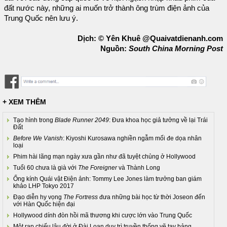
đất nước này, những ai muốn trở thành ông trùm điện ảnh của
Trung Quốc nên lưu ý.
Dịch: © Yên Khuê @Quaivatdienanh.com
Nguồn:
South China Morning Post
+ XEM THÊM
Tạo hình trong
Blade Runner 2049
: Đưa khoa học giả tưởng về lại Trái
Đất
Before We Vanish
: Kiyoshi Kurosawa nghiền ngẫm mối đe dọa nhân
loại
Phim hài lãng mạn ngày xưa gần như đã tuyệt chủng ở Hollywood
Tuổi 60 chưa là già với
The Foreigner
và Thành Long
Ống kính Quái vật Điện ảnh: Tommy Lee Jones làm trưởng ban giám
khảo LHP Tokyo 2017
Đạo diễn hy vọng
The Fortress
đưa những bài học từ thời Joseon đến
với Hàn Quốc hiện đại
Hollywood dính đòn hồi mã thương khi cược lớn vào Trung Quốc
Một rạp chiếu lâu đời ở Đài Loan duy trì truyền thống vẽ tay bảng