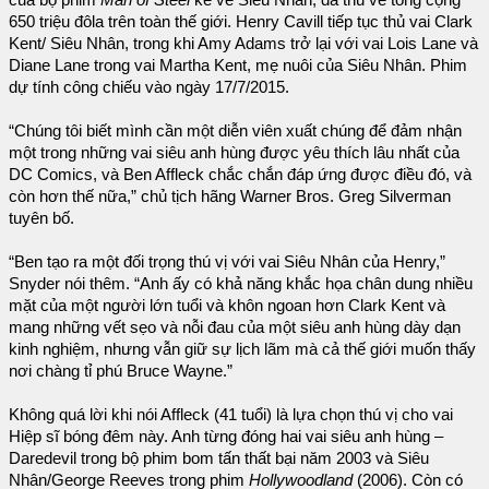
của bộ phim
Man of Steel
kể về Siêu Nhân, đã thu về tổng cộng
650 triệu đôla trên toàn thế giới. Henry Cavill tiếp tục thủ vai Clark
Kent/ Siêu Nhân, trong khi Amy Adams trở lại với vai Lois Lane và
Diane Lane trong vai Martha Kent, mẹ nuôi của Siêu Nhân. Phim
dự tính công chiếu vào ngày 17/7/2015.
“Chúng tôi biết mình cần một diễn viên xuất chúng để đảm nhận
một trong những vai siêu anh hùng được yêu thích lâu nhất của
DC Comics, và Ben Affleck chắc chắn đáp ứng được điều đó, và
còn hơn thế nữa,” chủ tịch hãng Warner Bros. Greg Silverman
tuyên bố.
“Ben tạo ra một đối trọng thú vị với vai Siêu Nhân của Henry,”
Snyder nói thêm. “Anh ấy có khả năng khắc họa chân dung nhiều
mặt của một người lớn tuổi và khôn ngoan hơn Clark Kent và
mang những vết sẹo và nỗi đau của một siêu anh hùng dày dạn
kinh nghiệm, nhưng vẫn giữ sự lịch lãm mà cả thế giới muốn thấy
nơi chàng tỉ phú Bruce Wayne.”
Không quá lời khi nói Affleck (41 tuổi) là lựa chọn thú vị cho vai
Hiệp sĩ bóng đêm này. Anh từng đóng hai vai siêu anh hùng –
Daredevil trong bộ phim bom tấn thất bại năm 2003 và Siêu
Nhân/George Reeves trong phim
Hollywoodland
(2006). Còn có