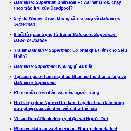
Batman v. Superman
phân loại R: Warner Bros. chạy
theo trào lưu của Deadpool?
5 lý do Warner Bros. không cần lo lắng về
Batman v.
Superman
8 tiết lộ quan trọng từ trailer
Batman v. Superman:
Dawn of Justice
Trailer
Batman v Superman
: Có phải quá u ám cho Siêu
Nhân?
Batman v Superman
: Những gì đã biết
Tại sao người hâm mộ Siêu Nhân có thể thôi lo lắng về
Batman v Superman
Phim nhồi nhét nhân vật siêu người hùng
Bộ trang phục Người Dơi làm thay đổi hoặc làm hỏng
sự nghiệp của các diễn viên như thế nào
Vì sao Ben Affleck đồng ý nhận vai Người Dơi
Phim về Batman và Superman: Những điều đã biết