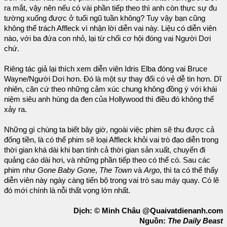
ra mắt, vậy nên nếu có vài phần tiếp theo thì anh còn thực sự đu
tường xuống được ở tuổi ngũ tuần không? Tuy vậy bạn cũng
không thể trách Affleck vì nhận lời diễn vai này. Liệu có diễn viên
nào, với ba đứa con nhỏ, lại từ chối cơ hội đóng vai Người Dơi
chứ.
Riêng tác giả lại thích xem diễn viên Idris Elba đóng vai Bruce
Wayne/Người Dơi hơn. Đó là một sự thay đổi có vẻ dễ tin hơn. Dĩ
nhiên, căn cứ theo những cảm xúc chung không đồng ý với khái
niệm siêu anh hùng da đen của Hollywood thì điều đó không thể
xảy ra.
Những gì chúng ta biết bây giờ, ngoài việc phim sẽ thu được cả
đống tiền, là có thể phim sẽ loại Affleck khỏi vai trò đạo diễn trong
thời gian khá dài khi bạn tính cả thời gian sản xuất, chuyến đi
quảng cáo dài hơi, và những phần tiếp theo có thể có. Sau các
phim như
Gone Baby Gone
,
The Town
và
Argo
, thì ta có thể thấy
diễn viên này ngày càng tiến bộ trong vai trò sau máy quay. Có lẽ
đó mới chính là nỗi thất vọng lớn nhất.
Dịch: © Minh Châu @Quaivatdienanh.com
Nguồn:
The Daily Beast