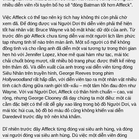
nhiều diễn viên rồi tuyên bố họ sẽ “đóng Batman tốt hơn Affleck”.
Việc Affleck có thể tạo nên kỳ tích hay không thì còn phải chờ
xem đã. Để đóng được vai Người Dơi thì diễn viên phải thể hiện
tốt hai nhân vật: Bruce Wayne và bộ mặt khác dữ dội của anh. Từ
trước đến giờ Affleck chưa từng diễn vai một người lịch lãm phức
tạp nhưng tinh tế nào trên màn ảnh. Một số người có thể không
đồng tình và cho rằng anh đã diễn một vai tương tự trong thời gian
hẹn hò với Jennifer Lopez, khoe mẽ quai hàm như tạc, mái tóc
chải chuốt bóng mượt, rất nhiều bộ trang phục được thiết kế riêng
trên thảm đỏ. Và diễn xuất của anh trong vai diễn viên từng đóng
Siêu Nhân trên truyền hình, George Reeves trong phim
Hollywoodland
rất hấp dẫn, với diễn viên tạo ra một nhân vật nhiều
tính cách đứng giữa ranh giới tốt–xấu – một tâm hồn đau đớn như
Wayne. Với vai Người Dơi, Affleck có thân hình chuẩn – cao, vai
rộng, nhưng George Clooney đã dạy chúng ta một điều: một cái
cằm đặc biệt có thể rất dễ gây xao lãng trong bộ đồ Người Dơi, và
mái tóc húi cua, bộ đồ bó màu đỏ cũng không khiến vai diễn
Daredevil trước đây trở nên khá khẩm.
Dĩ nhiên trước đây Affleck từng đóng vai siêu anh hùng, và đóng
vai người đóng vai siêu anh hùng. Dù việc một diễn viên đóng