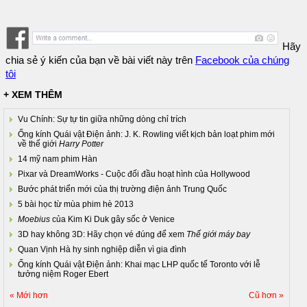
Hãy
chia sẻ ý kiến của bạn về bài viết này trên
Facebook của chúng
tôi
+ XEM THÊM
Vu Chính: Sự tự tin giữa những dòng chỉ trích
Ống kính Quái vật Điện ảnh: J. K. Rowling viết kịch bản loạt phim mới
về thế giới
Harry Potter
14 mỹ nam phim Hàn
Pixar và DreamWorks - Cuộc đối đầu hoạt hình của Hollywood
Bước phát triển mới của thị trường điện ảnh Trung Quốc
5 bài học từ mùa phim hè 2013
Moebius
của Kim Ki Duk gây sốc ở Venice
3D hay không 3D: Hãy chọn vé đúng để xem
Thế giới máy bay
Quan Vịnh Hà hy sinh nghiệp diễn vì gia đình
Ống kính Quái vật Điện ảnh: Khai mạc LHP quốc tế Toronto với lễ
tưởng niệm Roger Ebert
« Mới hơn
Cũ hơn »