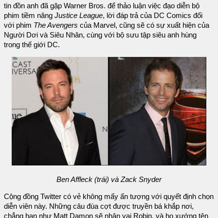
tin đồn anh đã gặp Warner Bros. để thảo luận việc đạo diễn bộ
phim tiềm năng
Justice League
, lời đáp trả của DC Comics đối
với phim
The Avengers
của Marvel, cũng sẽ có sự xuất hiện của
Người Dơi và Siêu Nhân, cùng với bộ sưu tập siêu anh hùng
trong thế giới DC.
Ben Affleck (trái) và Zack Snyder
Cộng đồng Twitter có vẻ không mấy ấn tượng với quyết định chọn
diễn viên này. Những câu đùa cợt được truyền bá khắp nơi,
chẳng hạn như Matt Damon sẽ nhận vai Robin, và họ xướng tên