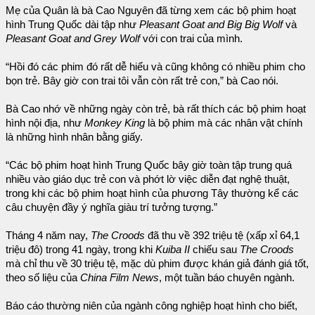
Mẹ của Quân là bà Cao Nguyên đã từng xem các bộ phim hoạt
hình Trung Quốc dài tập như
Pleasant Goat and Big Big Wolf
và
Pleasant Goat and Grey Wolf
với con trai của mình.
“Hồi đó các phim đó rất dễ hiểu và cũng không có nhiều phim cho
bọn trẻ. Bây giờ con trai tôi vẫn còn rất trẻ con,” bà Cao nói.
Bà Cao nhớ về những ngày còn trẻ, bà rất thích các bộ phim hoạt
hình nội địa, như
Monkey King
là bộ phim mà các nhân vật chính
là những hình nhân bằng giấy.
“Các bộ phim hoạt hình Trung Quốc bây giờ toàn tập trung quá
nhiều vào giáo dục trẻ con và phớt lờ việc diễn đạt nghệ thuật,
trong khi các bộ phim hoạt hình của phương Tây thường kể các
câu chuyện đầy ý nghĩa giàu trí tưởng tượng.”
Tháng 4 năm nay,
The Croods
đã thu về 392 triệu tệ (xấp xỉ 64,1
triệu đô) trong 41 ngày, trong khi
Kuiba II
chiếu sau
The Croods
mà chỉ thu về 30 triệu tệ, mặc dù phim được khán giả đánh giá tốt,
theo số liệu của
China Film News
, một tuần báo chuyên ngành.
Báo cáo thường niên của ngành công nghiệp hoạt hình cho biết,