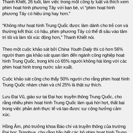
Thanh Khiết, 26 tuổi, làm việc trong một công ty luật và thích xem
phim hoạt hình phương Tây với bạn bè, vì “phim hoạt hình
phương Tây có hiệu ứng hay hơn.”
“Không như hoạt hình Trung Quốc được làm dành cho trẻ con và
thường kết thúc có hậu, phim phương Tây có thể đi sâu vào tâm
trí tôi và làm tôi xúc động hơn,” Thanh Khiết nói.
Theo một cuộc khảo sát bởi
China Youth Daily
thì có hơn 56%
người tham gia khảo sát quan tâm đến ngành công nghiệp hoạt
hình Trung Quốc, trong khi có 65% người không hài lòng với các
phim hoạt hình trong nước sản xuất.
Cuộc khảo sát cũng cho thấy 50% người cho rằng phim hoạt hình
Trung Quốc nhàm chán và chỉ 25% là thật sự thích.
Lưu Đại Vũ, giáo sư tại Đại học truyền thông Trung Quốc, cho
rằng nhiều phim hoạt hình Trung Quốc làm quá hời hợt, thất bại
trong việc phản ánh thực tế và tạo được sự cộng hưởng cảm
xúc.
Hồng Âm, phó trưởng khoa Báo chí và truyền thông của trường
Đại học Tsinghua, cho rằng hầu hết các bộ phim hoạt hình Trung