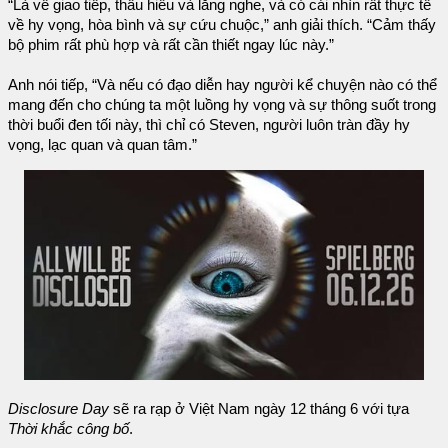
“Là về giao tiếp, thấu hiểu và lắng nghe, và có cái nhìn rất thực tế
về hy vọng, hòa bình và sự cứu chuộc,” anh giải thích. “Cảm thấy
bộ phim rất phù hợp và rất cần thiết ngay lúc này.”
Anh nói tiếp, “Và nếu có đạo diễn hay người kể chuyện nào có thể
mang đến cho chúng ta một luồng hy vọng và sự thông suốt trong
thời buổi đen tối này, thì chỉ có Steven, người luôn tràn đầy hy
vọng, lạc quan và quan tâm.”
Disclosure Day
sẽ ra rạp ở Việt Nam ngày 12 tháng 6 với tựa
Thời khắc công bố
.