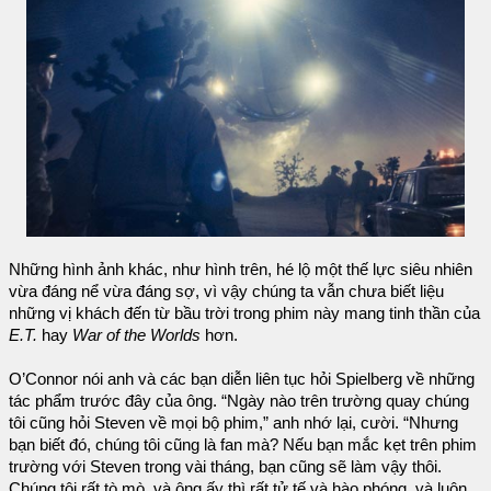
Những hình ảnh khác, như hình trên, hé lộ một thế lực siêu nhiên
vừa đáng nể vừa đáng sợ, vì vậy chúng ta vẫn chưa biết liệu
những vị khách đến từ bầu trời trong phim này mang tinh thần của
E.T.
hay
War of the Worlds
hơn.
O’Connor nói anh và các bạn diễn liên tục hỏi Spielberg về những
tác phẩm trước đây của ông. “Ngày nào trên trường quay chúng
tôi cũng hỏi Steven về mọi bộ phim,” anh nhớ lại, cười. “Nhưng
bạn biết đó, chúng tôi cũng là fan mà? Nếu bạn mắc kẹt trên phim
trường với Steven trong vài tháng, bạn cũng sẽ làm vậy thôi.
Chúng tôi rất tò mò, và ông ấy thì rất tử tế và hào phóng, và luôn