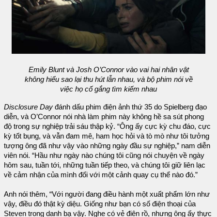
Emily Blunt và Josh O’Connor vào vai hai nhân vật
không hiểu sao lại thu hút lẫn nhau, và bộ phim nói về
việc họ cố gắng tìm kiếm nhau
Disclosure Day
đánh dấu phim điện ảnh thứ 35 do Spielberg đạo
diễn, và O’Connor nói nhà làm phim này không hề sa sút phong
độ trong sự nghiệp trải sáu thập kỷ. “Ông ấy cực kỳ chu đáo, cực
kỳ tốt bụng, và vẫn đam mê, ham học hỏi và tò mò như tôi tưởng
tượng ông đã như vậy vào những ngày đầu sự nghiệp,” nam diễn
viên nói. “Hầu như ngày nào chúng tôi cũng nói chuyện về ngày
hôm sau, tuần tới, những tuần tiếp theo, và chúng tôi giữ liên lạc
về cảm nhận của mình đối với một cảnh quay cụ thể nào đó.”
Anh nói thêm, “Với người đang điều hành một xuất phẩm lớn như
vậy, điều đó thật kỳ diệu. Giống như bạn có số điện thoại của
Steven trong danh bạ vậy. Nghe có vẻ điên rồ, nhưng ông ấy thực