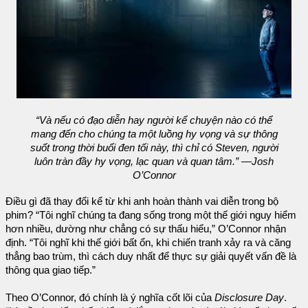
“Và nếu có đạo diễn hay người kể chuyện nào có thể
mang đến cho chúng ta một luồng hy vọng và sự thông
suốt trong thời buổi đen tối này, thì chỉ có Steven, người
luôn tràn đầy hy vọng, lạc quan và quan tâm.” —Josh
O’Connor
Điều gì đã thay đổi kể từ khi anh hoàn thành vai diễn trong bộ
phim? “Tôi nghĩ chúng ta đang sống trong một thế giới nguy hiểm
hơn nhiều, dường như chẳng có sự thấu hiểu,” O’Connor nhận
định. “Tôi nghĩ khi thế giới bất ổn, khi chiến tranh xảy ra và căng
thẳng bao trùm, thì cách duy nhất để thực sự giải quyết vấn đề là
thông qua giao tiếp.”
Theo O’Connor, đó chính là ý nghĩa cốt lõi của
Disclosure Day
.