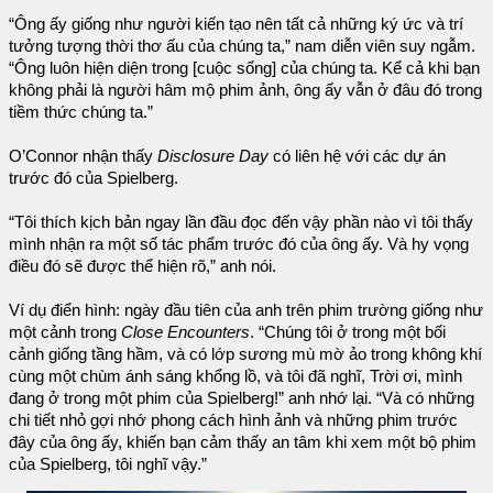
“Ông ấy giống như người kiến tạo nên tất cả những ký ức và trí
tưởng tượng thời thơ ấu của chúng ta,” nam diễn viên suy ngẫm.
“Ông luôn hiện diện trong [cuộc sống] của chúng ta. Kể cả khi bạn
không phải là người hâm mộ phim ảnh, ông ấy vẫn ở đâu đó trong
tiềm thức chúng ta.”
O’Connor nhận thấy
Disclosure Day
có liên hệ với các dự án
trước đó của Spielberg.
“Tôi thích kịch bản ngay lần đầu đọc đến vậy phần nào vì tôi thấy
mình nhận ra một số tác phẩm trước đó của ông ấy. Và hy vọng
điều đó sẽ được thể hiện rõ,” anh nói.
Ví dụ điển hình: ngày đầu tiên của anh trên phim trường giống như
một cảnh trong
Close Encounters
. “Chúng tôi ở trong một bối
cảnh giống tầng hầm, và có lớp sương mù mờ ảo trong không khí
cùng một chùm ánh sáng khổng lồ, và tôi đã nghĩ, Trời ơi, mình
đang ở trong một phim của Spielberg!” anh nhớ lại. “Và có những
chi tiết nhỏ gợi nhớ phong cách hình ảnh và những phim trước
đây của ông ấy, khiến bạn cảm thấy an tâm khi xem một bộ phim
của Spielberg, tôi nghĩ vậy.”