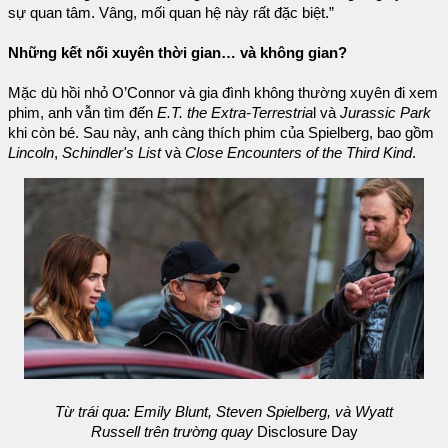
sự quan tâm. Vâng, mối quan hệ này rất đặc biệt.”
Những kết nối xuyên thời gian… và không gian?
Mặc dù hồi nhỏ O’Connor và gia đình không thường xuyên đi xem
phim, anh vẫn tìm đến
E.T. the Extra-Terrestria
l và
Jurassic Park
khi còn bé. Sau này, anh càng thích phim của Spielberg, bao gồm
Lincoln
,
Schindler's List
và
Close Encounters of the Third Kind
.
Từ trái qua: Emily Blunt, Steven Spielberg, và Wyatt
Russell trên trường quay
Disclosure Day