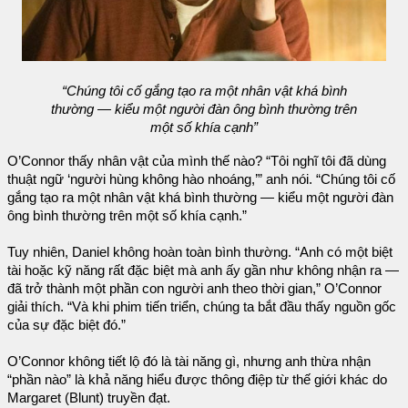
“Chúng tôi cố gắng tạo ra một nhân vật khá bình
thường — kiểu một người đàn ông bình thường trên
một số khía cạnh”
O’Connor thấy nhân vật của mình thế nào? “Tôi nghĩ tôi đã dùng
thuật ngữ ‘người hùng không hào nhoáng,’” anh nói. “Chúng tôi cố
gắng tạo ra một nhân vật khá bình thường — kiểu một người đàn
ông bình thường trên một số khía cạnh.”
Tuy nhiên, Daniel không hoàn toàn bình thường. “Anh có một biệt
tài hoặc kỹ năng rất đặc biệt mà anh ấy gần như không nhận ra —
đã trở thành một phần con người anh theo thời gian,” O’Connor
giải thích. “Và khi phim tiến triển, chúng ta bắt đầu thấy nguồn gốc
của sự đặc biệt đó.”
O’Connor không tiết lộ đó là tài năng gì, nhưng anh thừa nhận
“phần nào” là khả năng hiểu được thông điệp từ thế giới khác do
Margaret (Blunt) truyền đạt.