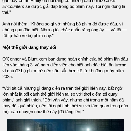
gần đây chính Emily đã nói rằng có những câu hỏi từ
Close
Encounters
sẽ được giải đáp trong bộ phim này. Tôi nghĩ đúng là
thế.”
Anh nói thêm, “Không so gì với những bộ phim đó được đâu, vì
chúng quá đặc biệt. Nhưng tôi chắc chắn rằng ông ấy — và tôi —
rất tự hào về bộ phim này.”
Một thế giới đang thay đổi
O’Connor và Blunt xem bản dựng hoàn chỉnh của bộ phim lần đầu
tiên vào tháng 3, và nam diễn viên cho biết anh đặc biệt ấn tượng
vì chủ đề bộ phim trở nên sâu sắc hơn kể từ khi đóng máy năm
2025.
“Với tất cả những gì đang diễn ra trên thế giới hiện nay, bất ngờ
lớn nhất là bối cảnh thế giới hiện tại so với thời điểm tôi quay
phim,” anh giải thích. “Đời vẫn vậy, nhưng chỉ trong một năm đã
thay đổi quá nhiều, nên tôi nghĩ tính thời sự và tầm quan trọng của
một câu chuyện như thế này [đã tăng lên].”