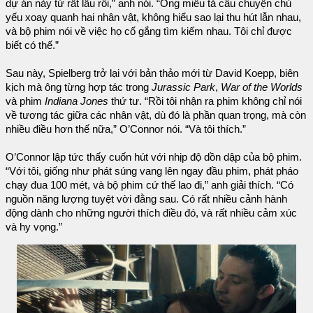
dự án này từ rất lâu rồi,” anh nói. “Ông miêu tả câu chuyện chủ
yếu xoay quanh hai nhân vật, không hiểu sao lại thu hút lẫn nhau,
và bộ phim nói về việc họ cố gắng tìm kiếm nhau. Tôi chỉ được
biết có thế.”
Sau này, Spielberg trở lại với bản thảo mới từ David Koepp, biên
kịch mà ông từng hợp tác trong
Jurassic Park
,
War of the Worlds
và phim
Indiana Jones
thứ tư. “Rồi tôi nhận ra phim không chỉ nói
về tương tác giữa các nhân vật, dù đó là phần quan trọng, mà còn
nhiều điều hơn thế nữa,” O’Connor nói. “Và tôi thích.”
O’Connor lập tức thấy cuốn hút với nhịp độ dồn dập của bộ phim.
“Với tôi, giống như phát súng vang lên ngay đầu phim, phát pháo
chạy đua 100 mét, và bộ phim cứ thế lao đi,” anh giải thích. “Có
nguồn năng lượng tuyệt vời đằng sau. Có rất nhiều cảnh hành
động dành cho những người thích điều đó, và rất nhiều cảm xúc
và hy vọng.”