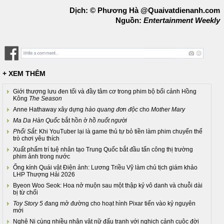
Dịch: © Phương Hà @Quaivatdienanh.com
Nguồn:
Entertainment Weekly
+ XEM THÊM
Giới thượng lưu đen tối và đầy tâm cơ trong phim bộ bối cảnh Hồng
Kông
The Season
Anne Hathaway xây dựng
hào quang đơn độc
cho
Mother Mary
Ma Da Hàn Quốc
bắt hồn ở
hồ nuốt người
Phổi Sắt
: Khi YouTuber lại là game thủ tự bỏ tiền làm phim chuyển thể
trò chơi yêu thích
Xuất phẩm trí tuệ nhân tạo Trung Quốc bắt đầu tấn công thị trường
phim ảnh trong nước
Ống kính Quái vật Điện ảnh: Lương Triều Vỹ làm chủ tịch giám khảo
LHP Thượng Hải 2026
Byeon Woo Seok: Hoa nở muộn sau một thập kỷ vô danh và chuỗi dài
bị từ chối
Toy Story 5
đang mở đường cho hoạt hình Pixar tiến vào kỷ nguyên
mới
Nghê Ni cùng nhiều nhân vật nữ đấu tranh với nghịch cảnh cuộc đời