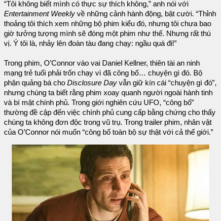
“Tôi không biết mình có thực sự thích không,” anh nói với
Entertainment Weekly
về những cảnh hành động, bật cười. “Thỉnh
thoảng tôi thích xem những bộ phim kiểu đó, nhưng tôi chưa bao
giờ tưởng tượng mình sẽ đóng một phim như thế. Nhưng rất thú
vị. Ý tôi là, nhảy lên đoàn tàu đang chạy: ngầu quá đi!”
Trong phim, O’Connor vào vai Daniel Kellner, thiên tài an ninh
mạng trẻ tuổi phải trốn chạy vì đã công bố… chuyện gì đó. Bộ
phận quảng bá cho
Disclosure Day
vẫn giữ kín cái “chuyện gì đó”,
nhưng chúng ta biết rằng phim xoay quanh người ngoài hành tinh
và bí mật chính phủ. Trong giới nghiên cứu UFO, “công bố”
thường đề cập đến việc chính phủ cung cấp bằng chứng cho thấy
chúng ta không đơn độc trong vũ trụ. Trong trailer phim, nhân vật
của O’Connor nói muốn “công bố toàn bộ sự thật với cả thế giới.”