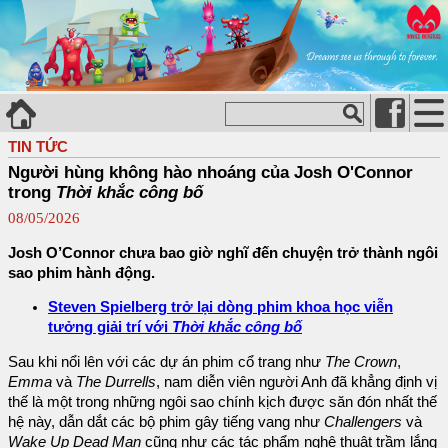
TIN TỨC
Người hùng không hào nhoáng của Josh O'Connor
trong
Thời khắc công bố
08/05/2026
Josh O’Connor chưa bao giờ nghĩ đến chuyện trở thành ngôi
sao phim hành động.
Steven Spielberg trở lại dòng phim khoa học viễn
tưởng giải trí với
Thời khắc công bố
Sau khi nổi lên với các dự án phim cổ trang như
The Crown
,
Emma
và
The Durrells
, nam diễn viên người Anh đã khẳng định vị
thế là một trong những ngôi sao chính kịch được săn đón nhất thế
hệ này, dẫn dắt các bộ phim gây tiếng vang như
Challengers
và
Wake Up Dead Man
cũng như các tác phẩm nghệ thuật trầm lắng