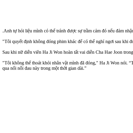
.Anh tự hỏi liệu mình có thể tránh được sự trầm cảm đó nếu đảm nh
"Tôi quyết định không đóng phim khác để có thể nghỉ ngơi sau khi đón
Sau khi nữ diễn viên Ha Ji Won hoàn tất vai diễn Cha Hae Joon tron
"Tôi không thể thoát khỏi nhân vật mình đã đóng," Ha Ji Won nói. 
qua nổi nỗi đau này trong một thời gian dài.”