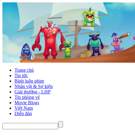
Trang chủ
Tin tức
Bình luận phim
Nhân vật & Sự kiện
Giải thưởng - LHP
Tin phòng vé
Movie Blogs
Việt Nam
Diễn đàn