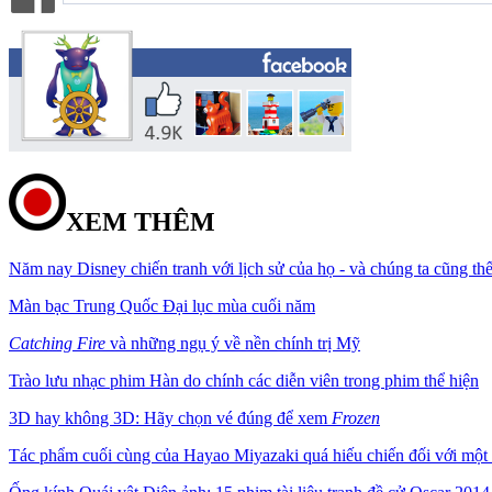
XEM THÊM
Năm nay Disney chiến tranh với lịch sử của họ - và chúng ta cũng th
Màn bạc Trung Quốc Đại lục mùa cuối năm
Catching Fire
và những ngụ ý về nền chính trị Mỹ
Trào lưu nhạc phim Hàn do chính các diễn viên trong phim thể hiện
3D hay không 3D: Hãy chọn vé đúng để xem
Frozen
Tác phẩm cuối cùng của Hayao Miyazaki quá hiếu chiến đối với một