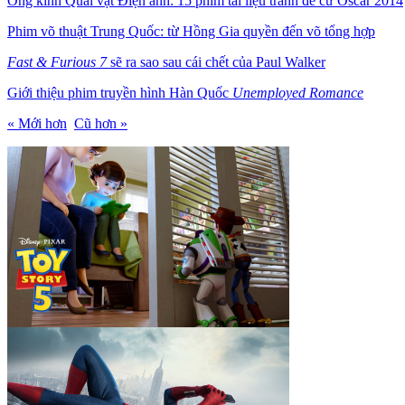
Ống kính Quái vật Điện ảnh: 15 phim tài liệu tranh đề cử Oscar 2014
Phim võ thuật Trung Quốc: từ Hồng Gia quyền đến võ tổng hợp
Fast & Furious 7
sẽ ra sao sau cái chết của Paul Walker
Giới thiệu phim truyền hình Hàn Quốc
Unemployed Romance
« Mới hơn
Cũ hơn »