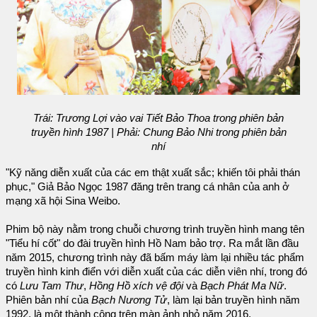
Trái: Trương Lợi vào vai Tiết Bảo Thoa trong phiên bản
truyền hình 1987 | Phải: Chung Bảo Nhi trong phiên bản
nhí
"Kỹ năng diễn xuất của các em thật xuất sắc; khiến tôi phải thán
phục," Giả Bảo Ngọc 1987 đăng trên trang cá nhân của anh ở
mạng xã hội Sina Weibo.
Phim bộ này nằm trong chuỗi chương trình truyền hình mang tên
"Tiểu hí cốt" do đài truyền hình Hồ Nam bảo trợ. Ra mắt lần đầu
năm 2015, chương trình này đã bấm máy làm lại nhiều tác phẩm
truyền hình kinh điển với diễn xuất của các diễn viên nhí, trong đó
có
Lưu Tam Thư
,
Hồng Hồ xích vệ đội
và
Bạch Phát Ma Nữ
.
Phiên bản nhí của
Bạch Nương Tử
, làm lại bản truyền hình năm
1992, là một thành công trên màn ảnh nhỏ năm 2016.