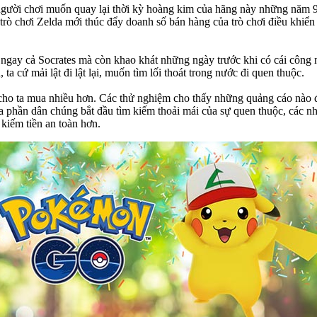
g người chơi muốn quay lại thời kỳ hoàng kim của hãng này những năm
trò chơi Zelda mới thúc đẩy doanh số bán hàng của trò chơi điều khiể
ngay cả Socrates mà còn khao khát những ngày trước khi có cái công n
ta cứ mải lật đi lật lại, muốn tìm lối thoát trong nước đi quen thuộc.
m cho ta mua nhiều hơn. Các thử nghiệm cho thấy những quảng cáo nào đ
phần dân chúng bắt đầu tìm kiếm thoải mái của sự quen thuộc, các nhà
 kiếm tiền an toàn hơn.