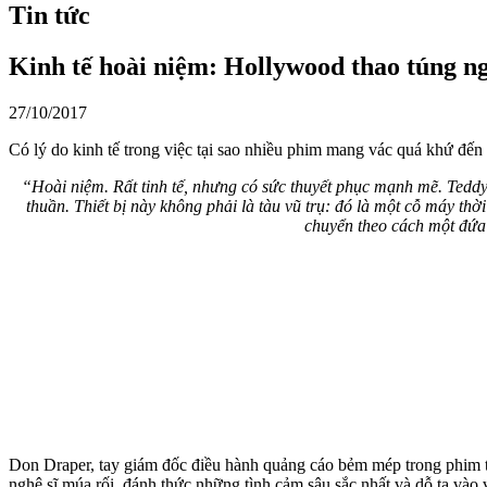
Tin tức
Kinh tế hoài niệm: Hollywood thao túng ng
27/10/2017
Có lý do kinh tế trong việc tại sao nhiều phim mang vác quá khứ đến 
“Hoài niệm. Rất tinh tế, nhưng có sức thuyết phục mạnh mẽ. Teddy 
thuần. Thiết bị này không phải là tàu vũ trụ: đó là một cỗ máy th
chuyển theo cách một đứa 
Don Draper, tay giám đốc điều hành quảng cáo bẻm mép trong phim 
nghệ sĩ múa rối, đánh thức những tình cảm sâu sắc nhất và dỗ ta v