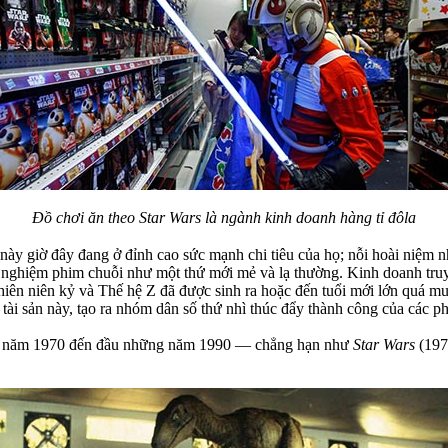
Đồ chơi ăn theo Star Wars là ngành kinh doanh hàng tỉ đôla
 này giờ đây đang ở đỉnh cao sức mạnh chi tiêu của họ; nỗi hoài niệm 
i nghiệm phim chuỗi như một thứ mới mẻ và lạ thường. Kinh doanh tru
hiên niên kỷ và Thế hệ Z đã được sinh ra hoặc đến tuổi mới lớn quá mu
 tài sản này, tạo ra nhóm dân số thứ nhì thúc đẩy thành công của các p
ng năm 1970 đến đầu những năm 1990 — chẳng hạn như
Star Wars
(197