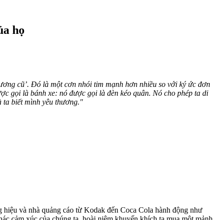
ủa họ
thương cũ’. Đó là một cơn nhói tim mạnh hơn nhiều so với ký ức đơn
ược gọi là bánh xe: nó được gọi là đèn kéo quân. Nó cho phép ta di
 ta biết mình yêu thương."
ơng hiệu và nhà quảng cáo từ Kodak đến Coca Cola hành động như
thác cảm xúc của chúng ta, hoài niệm khuyến khích ta mua một mảnh