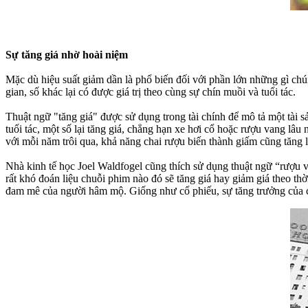
Sự tăng giá nhờ hoài niệm
Mặc dù hiệu suất giảm dần là phổ biến đối với phần lớn những gì chúng 
gian, số khác lại có được giá trị theo cùng sự chín muồi và tuổi tác.
Thuật ngữ "tăng giá" được sử dụng trong tài chính để mô tả một tài sả
tuổi tác, một số lại tăng giá, chẳng hạn xe hơi cổ hoặc rượu vang lâ
với mỗi năm trôi qua, khả năng chai rượu biến thành giấm cũng tăng l
Nhà kinh tế học Joel Waldfogel cũng thích sử dụng thuật ngữ “rượu va
rất khó đoán liệu chuỗi phim nào đó sẽ tăng giá hay giảm giá theo th
đam mê của người hâm mộ. Giống như cổ phiếu, sự tăng trưởng của các