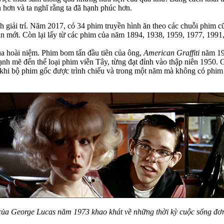
hơn và ta nghĩ rằng ta đã hạnh phúc hơn.
gành giải trí. Năm 2017, có 34 phim truyền hình ăn theo các chuỗi phim
ản mới. Còn lại lấy từ các phim của năm 1894, 1938, 1959, 1977, 1991
ủa hoài niệm. Phim bom tấn đầu tiên của ông,
American Graffiti
năm 197
h mẽ đến thể loại phim viễn Tây, từng đạt đỉnh vào thập niên 1950. G
au khi bộ phim gốc được trình chiếu và trong một năm mà không có phi
của George Lucas năm 1973 khao khát về những thời kỳ cuộc sống đ