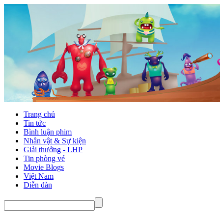
Trang chủ
Tin tức
Bình luận phim
Nhân vật & Sự kiện
Giải thưởng - LHP
Tin phòng vé
Movie Blogs
Việt Nam
Diễn đàn