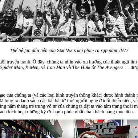
Thế hệ fan đầu tiên của
Star Wars
khi phim ra rạp năm 1977
uỗi truyện tranh. Ở đây, chúng ta nhìn vào xu hướng của thuật ngữ tì
Spider Man
,
X-Men
, và
Iron Man
và
The Hulk
từ
The Avengers
— được 
ạc của chúng ta (và các loại hình truyền thông khác) được hình thành 
ã tung ra danh sách các bài hát từ thời người nghe ở tuổi thiếu niên, 
ng năm tháng trẻ trung vô tư của chúng ta đặt ta vào tâm trạng thoải 
g cách kích hoạt những ký ức hạnh phúc nhất của khách hàng mục tiêu.