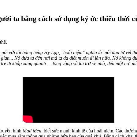
ười ta bằng cách sử dụng ký ức thiếu thời c
thế.
nói với tôi bằng tiếng Hy Lạp, "hoài niệm" nghĩa là ‘nỗi đau từ vết 
ời gian... Nó đưa ta đến nơi mà ta da diết muốn đi lần nữa. Nó không đ
trẻ đi khắp xung quanh — lòng vòng và lại trở về nhà, đến một nơi mà
truyền hình
Mad Men
, biết sức mạnh kinh tế của hoài niệm. Các thư
ào việc mua sắm thông qua những hứa hẹn của quá khứ. Bằng cách khai 