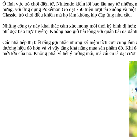
Ở lĩnh vực trò chơi điện tử, Nintendo kiếm lời bao lâu nay từ nhữn
hưng, với ứng dụng Pokémon Go đạt 750 triệu lượt tải xuống và một 
Classic, trò chơi điều khiển mà họ làm không kịp đáp ứng nhu cầu.
Những công ty này khai thác cảm xúc mong mỏi thời kỳ bình dị hơn; 
phí đọc báo trực tuyến). Không bao giờ hài lòng với quân bài đã đánh, 
Các nhà tiếp thị biết rằng gợi nhắc những kỷ niệm tích cực cũng là
thương hiệu đó hơn và vì vậy tăng khả năng mua sản phẩm đó. Khi đa 
mới lớn của họ. Không phải vì hết ý tưởng mới, mà cái cũ là đặt cược