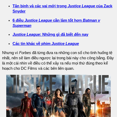
Tân binh và các vai mới trong
Justice League
của Zack
Snyder
6 điều
Justice League
cần làm tốt hơn
Batman v
Superman
Justice League
: Những gì đã biết đến nay
Các tin khác về phim
Justice League
Nhưng vì
Forbes
đã từng đưa ra những con số cho tình huống tệ
nhất, nên sẽ làm điều ngược lại trong bài này cho công bằng. Đây
là một cái nhìn về điều có thể xảy ra nếu mọi thứ đúng theo kế
hoạch cho DC Films và các bên liên quan.