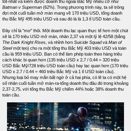
tốt-nhất và kiếm được doanh thu ngoài Bắc Mỹ nhiều cỡ như
Batman v Superman
(62%). Trong phương trình này, ta sẽ trông
đợi một cuối tuần mở màn mang về 170 triệu USD, tổng doanh
thu Bắc Mỹ 495 triệu USD và sau đó là là 1,3 tỉ USD toàn cầu.
Đây chỉ là “mơ” thôi. Một doanh thu lạc quan thực tế hơn một chút
sẽ là 170 triệu USD mở màn, nhân 2,37 và một tỷ lệ 42/58 (bằng
The Dark Knight Rises
, và nhỉnh hơn
Suicide Squad
và
Man of
Steel
một tẹo) cho ra một tổng thu Bắc Mỹ 403 triệu USD và toàn
cầu là 959 triệu USD. Bạn có thể làm phép toán theo hàng triệu
cách khác bi quan hơn (135 triệu USD x 2,7 / 0.44 = 320 triệu
USD Bắc Mỹ/728 triệu USD toàn cầu) hay lạc quan hơn (170 triệu
USD x 2.7 / 0.44 = 460 triệu Bắc Mỹ và 1 tỉ USD toàn cầu).
Nhưng loại bỏ may mắn bất ngờ ở cả hai phía, có lẽ ta có một hệ
số nhân cuối tuần mở màn-ra-tổng doanh thu đâu đó trong khoảng
2,37-2,75, với tổng thu Bắc Mỹ chiếm 44% hoặc 38% doanh thu
toàn cầu.