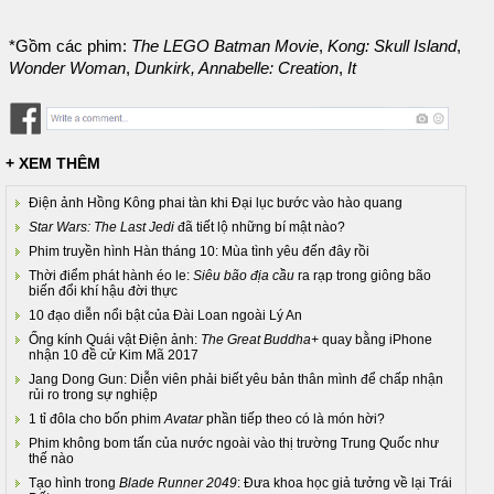
*Gồm các phim:
The LEGO Batman Movie
,
Kong: Skull Island
,
Wonder Woman
,
Dunkirk,
Annabelle: Creation
,
It
+ XEM THÊM
Điện ảnh Hồng Kông phai tàn khi Đại lục bước vào hào quang
Star Wars: The Last Jedi
đã tiết lộ những bí mật nào?
Phim truyền hình Hàn tháng 10: Mùa tình yêu đến đây rồi
Thời điểm phát hành éo le:
Siêu bão địa cầu
ra rạp trong giông bão
biến đổi khí hậu đời thực
10 đạo diễn nổi bật của Đài Loan ngoài Lý An
Ống kính Quái vật Điện ảnh:
The Great Buddha+
quay bằng iPhone
nhận 10 đề cử Kim Mã 2017
Jang Dong Gun: Diễn viên phải biết yêu bản thân mình để chấp nhận
rủi ro trong sự nghiệp
1 tỉ đôla cho bốn phim
Avatar
phần tiếp theo có là món hời?
Phim không bom tấn của nước ngoài vào thị trường Trung Quốc như
thế nào
Tạo hình trong
Blade Runner 2049
: Đưa khoa học giả tưởng về lại Trái