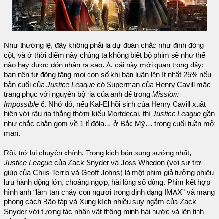
Như thường lệ, đây không phải là dự đoán chắc như đinh đóng
cột, và ở thời điểm này chúng ta không biết bộ phim sẽ như thế
nào hay được đón nhận ra sao. À, cái này mới quan trọng đây:
bạn nên tự động tăng mọi con số khi bàn luận lên ít nhất 25% nếu
bản cuối của
Justice League
có Superman của Henry Cavill mặc
trang phục với nguyên bộ ria của anh để trong
Mission:
Impossible 6
. Nhớ đó, nếu Kal-El hồi sinh của Henry Cavill xuất
hiện với râu ria thẳng thớm kiểu Mortdecai, thì
Justice League
gần
như chắc chắn gom về 1 tỉ đôla… ở Bắc Mỹ… trong cuối tuần mở
màn.
Rồi, trở lại chuyện chính. Trong kịch bản sung sướng nhất,
Justice League
của Zack Snyder và Joss Whedon (với sự trợ
giúp của Chris Terrio và Geoff Johns) là một phim giả tưởng phiêu
lưu hành động lớn, choáng ngợp, hài lòng số đông. Phim kết hợp
hình ảnh “làm tan chảy con ngươi trong định dạng IMAX” và mang
phong cách Bão táp và Xung kích nhiều suy ngẫm của Zack
Snyder với tương tác nhân vật thông minh hài hước và lên tinh