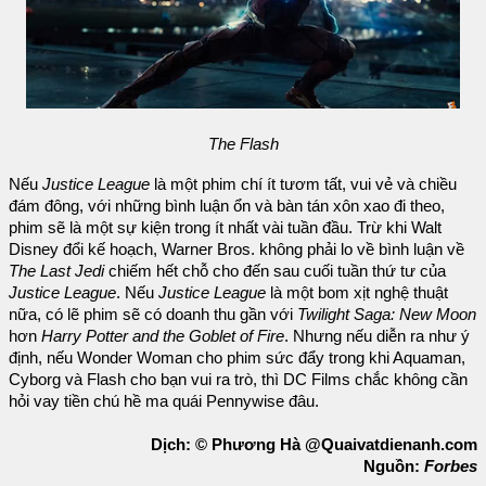
The Flash
Nếu
Justice League
là một phim chí ít tươm tất, vui vẻ và chiều
đám đông, với những bình luận ổn và bàn tán xôn xao đi theo,
phim sẽ là một sự kiện trong ít nhất vài tuần đầu. Trừ khi Walt
Disney đổi kế hoạch, Warner Bros. không phải lo về bình luận về
The Last Jedi
chiếm hết chỗ cho đến sau cuối tuần thứ tư của
Justice League
. Nếu
Justice League
là một bom xịt nghệ thuật
nữa, có lẽ phim sẽ có doanh thu gần với
Twilight Saga: New Moon
hơn
Harry Potter and the Goblet of Fire
. Nhưng nếu diễn ra như ý
định, nếu Wonder Woman cho phim sức đẩy trong khi Aquaman,
Cyborg và Flash cho bạn vui ra trò, thì DC Films chắc không cần
hỏi vay tiền chú hề ma quái Pennywise đâu.
Dịch: © Phương Hà @Quaivatdienanh.com
Nguồn:
Forbes