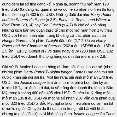
cũng đem lại số tiền đáng kể. Nghĩa là, doanh thu mở màn 170
triệu USD (ta đang lạc quan mà) và có hệ số nhân nói trên thì tổng
thu cuối cùng là 403 triệu USD. Những đuôi dài như
Harry Potter
and the Sorcerer’s Stone
(x 3,5),
Fantastic Beasts and Where to
Find Them
(x3,14) hay
The Grinch
(x 4,7) là khó có khả năng.
Nhưng kịch bản lạc quan thực tế cho một mở màn hơn 170 triệu
USD với hệ số nhân nằm trong khoảng cỡ các phần sau của
Hunger Games
với phim
Twilight
đầu tiên (2,7-2,75) và
Harry
Potter and the Chamber of Secrets
(262 triệu USD/88 triệu USD =
2,9 lần). Lưu ý,
Goblet of Fire
đúng ngay giữa (290 triệu USD/102
triệu USD) với doanh thu tổng bằng doanh thu mở màn x 2,8.
Giả sử là Justice League không chỉ làm hài lòng ‘fan’ cơ sở (như
những phim
Harry Potter
/
Twilight
/
Hunger Games
) mà còn thu hút
được khán giả nói đại trà. Một lần nữa, giả định mở màn 170 triệu
USD, nếu
Justice League
làm ăn như một phim bom tấn kỳ ảo
trước Lễ Tạ ơn đuôi hơi dài, ta sẽ trông đợi doanh thu tổng ở Bắc
Mỹ trong khoảng 460 đến 495 triệu USD. Ta nên lưu ý rằng một
mở màn 135 triệu USD và một hệ số nhân 2,37 vẫn đưa phim qua
mốc 320 triệu USD ở Bắc Mỹ, nghĩa là ổn nếu phim có làm ăn tốt
ở nước ngoài. Chuyện đó thì cần bàn trong một bài viết khác,
nhưng ta phải đối diện với khả năng là cả
Justice League
lẫn
Thor: