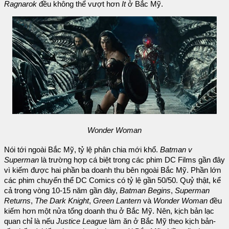
Ragnarok
đều không thể vượt hơn
It
ở Bắc Mỹ.
Wonder Woman
Nói tới ngoài Bắc Mỹ, tỷ lệ phân chia mới khổ.
Batman v
Superman
là trường hợp cá biệt trong các phim DC Films gần đây
vì kiếm được hai phần ba doanh thu bên ngoài Bắc Mỹ. Phần lớn
các phim chuyển thể DC Comics có tỷ lệ gần 50/50. Quỷ thật, kể
cả trong vòng 10-15 năm gần đây,
Batman Begins
,
Superman
Returns
,
The Dark Knight
,
Green Lantern
và
Wonder Woman
đều
kiếm hơn một nửa tổng doanh thu ở Bắc Mỹ. Nên, kịch bản lạc
quan chỉ là nếu
Justice League
làm ăn ở Bắc Mỹ theo kịch bản-