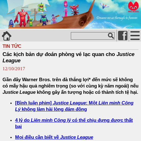
TIN TỨC
Các kịch bản dự đoán phòng vé lạc quan cho
Justice
League
12/10/2017
Gần đây Warner Bros. trên đà thắng lợi* đến mức sẽ không
có mấy hậu quả nghiêm trọng (so với cùng kỳ năm ngoái) nếu
Justice League
không gây ấn tượng hoặc có thành tích tệ hại.
[Bình luận phim]
Justice League
: Một
Liên minh Công
Lý
không làm hài lòng đám đông
4 lý do
Liên minh Công lý
có thể chịu đựng được thất
bại
Mọi điều cần biết về
Justice League