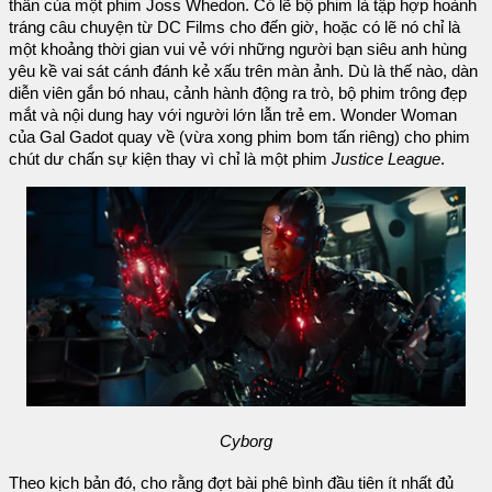
thần của một phim Joss Whedon. Có lẽ bộ phim là tập hợp hoành
tráng câu chuyện từ DC Films cho đến giờ, hoặc có lẽ nó chỉ là
một khoảng thời gian vui vẻ với những người bạn siêu anh hùng
yêu kề vai sát cánh đánh kẻ xấu trên màn ảnh. Dù là thế nào, dàn
diễn viên gắn bó nhau, cảnh hành động ra trò, bộ phim trông đẹp
mắt và nội dung hay với người lớn lẫn trẻ em. Wonder Woman
của Gal Gadot quay về (vừa xong phim bom tấn riêng) cho phim
chút dư chấn sự kiện thay vì chỉ là một phim
Justice League
.
Cyborg
Theo kịch bản đó, cho rằng đợt bài phê bình đầu tiên ít nhất đủ