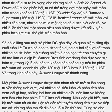
nhân từ để đưa ra hy vọng cho những ai đã bị
Suicide Squad
và
Dawn of Justice
phản bội, ta có thể trông đợi một ngày mở màn
nằm trong khoảng 133 triệu USD (
Suicide Squad
) và
Batman v
Superman
(166 triệu USD). Có lẽ
Justice League
sẽ mở màn với
nhiều tiền hơn, nhưng phim là một dạng đã được biết đến rồi, và
chỉ là lần thứ hai một nhóm siêu anh hùng được kết nối xuyên
phim hợp lực cứu thế giới trên màn ảnh.
Sẽ có lo lắng sau một số phim DC gần đây và quan niệm rằng dịp
cuối tuần Lễ Tạ ơn bà con thường tận dụng cơ hội tiện lợi để tránh
những người hâm mộ cuồng nhiệt và cho bọn trẻ con chuyện gì
đó mà làm qua dịp lễ. Warner Bros tình cờ đang tính dựa vào sự
bám trụ trong kỳ lễ đó, nên ta không nên hoảng sợ nếu bộ phim
mở màn với doanh thu gần 130 triệu USD hơn là 160 triệu USD.
Và trong kịch bản này,
Justice League
sẽ thành công.
Một phim
Justice League
được đón nhận tốt sẽ mở ra làn sóng
truyền thông tích cực, với những bài tiểu luận và phân tích bàn
xem cái gì hay, những bài học và những điều nên làm và không
nên làm cho loạt phim DC Films nói chung. Như độc giả biết, một
kỳ mở màn tốt và dư luận tốt dẫn tới truyền thông tích cực và tiếp
tục với những bàn tán tốt đi vào cuối tuần thứ hai. Cũng sẽ cho