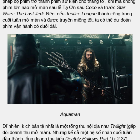
phép bộ phim trở thành phim sự kiện cho tháng tới, khi mà không
phim lớn nào mở màn sau lễ Tạ Ơn sau
Coco
và trước
Star
Wars: The Last Jedi
. Nên, nếu
Justice League
thành công trong
cuối tuần mở màn và được truyền miệng tốt, ta có thể dự đoán
phim vận hành có đuôi dài.
Aquaman
Dĩ nhiên, kịch bản tệ nhất là một tổng thu nội địa như
Twilight
(gấp
đôi doanh thu mở màn). Nhưng kể cả một hệ số nhân cuối tuần
đầu-thành-tổng doanh thu kiểu
Deathly Hallows Part I
(x 2,37)