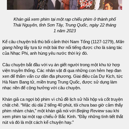
Khán giả xem phim tại một rạp chiếu phim ở thành phố
Thái Nguyên, tỉnh Sơn Tây, Trung Quốc, ngày 22 tháng
1 năm 2023
Kể câu chuyện trả thù bối cảnh thời Nam Tống (1127-1279),
Mãn
giang hồng
lấy tựa từ một bài thơ nổi tiếng được cho là sáng tác
của Nhạc Phi, anh hùng yêu nước thời kỳ đó.
Câu chuyện bắt đầu với vụ án giết người trong một khu tứ hợp
viện truyền thống. Các nhân vật đi qua những con hẻm hẹp đan
xen để thẩm vấn cư dân địa phương. Giai điệu của Dự Kịch, tức
Hà Nam Bang tử, miền trung Trung Quốc, được sử dụng làm
nhạc nền để cộng hưởng với câu chuyện.
Khán giả ca ngợi bộ phim vì chủ đề lịch sử hồi hộp và cốt truyện
chặt chẽ. “Mặc dù dài 2 tiếng 40 phút, tôi chưa bao giờ cảm thấy
phim nhàm chán,” một khán giả nói với
Beijing Review
sau khi
xem phim tại một rạp chiếu ở Bắc Kinh. “Đầy những tình tiết thắt
nút và đó là một cách kể chuyện hay.”