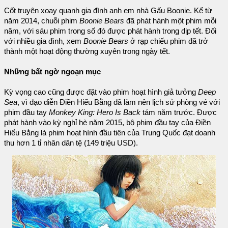
Cốt truyện xoay quanh gia đình anh em nhà Gấu Boonie. Kể từ
năm 2014, chuỗi phim
Boonie Bears
đã phát hành một phim mỗi
năm, với sáu phim trong số đó được phát hành trong dịp tết. Đối
với nhiều gia đình, xem
Boonie Bears
ở rạp chiếu phim đã trở
thành một hoạt động thường xuyên trong ngày tết.
Những bất ngờ ngoạn mục
Kỳ vọng cao cũng được đặt vào phim hoạt hình giả tưởng
Deep
Sea
, vì đạo diễn Điền Hiểu Bằng đã làm nên lịch sử phòng vé với
phim đầu tay
Monkey King: Hero Is Back
tám năm trước. Được
phát hành vào kỳ nghỉ hè năm 2015, bộ phim đầu tay của Điền
Hiểu Bằng là phim hoạt hình đầu tiên của Trung Quốc đạt doanh
thu hơn 1 tỉ nhân dân tệ (149 triệu USD).