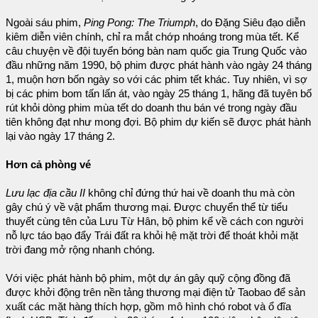
Ngoài sáu phim,
Ping Pong: The Triumph
, do Đặng Siêu đạo diễn
kiêm diễn viên chính, chỉ ra mắt chớp nhoáng trong mùa tết. Kể
câu chuyện về đội tuyển bóng bàn nam quốc gia Trung Quốc vào
đầu những năm 1990, bộ phim được phát hành vào ngày 24 tháng
1, muộn hơn bốn ngày so với các phim tết khác. Tuy nhiên, vì sợ
bị các phim bom tấn lấn át, vào ngày 25 tháng 1, hãng đã tuyên bố
rút khỏi dòng phim mùa tết do doanh thu bán vé trong ngày đầu
tiên không đạt như mong đợi. Bộ phim dự kiến sẽ được phát hành
lại vào ngày 17 tháng 2.
Hơn cả phòng vé
Lưu lạc địa cầu II
không chỉ đứng thứ hai về doanh thu mà còn
gây chú ý về vật phẩm thương mại. Được chuyển thể từ tiểu
thuyết cùng tên của Lưu Từ Hân, bộ phim kể về cách con người
nỗ lực táo bạo đẩy Trái đất ra khỏi hệ mặt trời để thoát khỏi mặt
trời đang mở rộng nhanh chóng.
Với việc phát hành bộ phim, một dự án gây quỹ cộng đồng đã
được khởi động trên nền tảng thương mại điện tử Taobao để sản
xuất các mặt hàng thích hợp, gồm mô hình chó robot và ổ đĩa