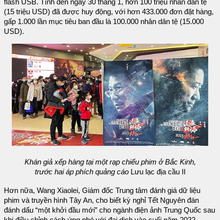
flash USB. Tính đến ngày 30 tháng 1, hơn 100 triệu nhân dân tệ
(15 triệu USD) đã được huy động, với hơn 433.000 đơn đặt hàng,
gấp 1.000 lần mục tiêu ban đầu là 100.000 nhân dân tệ (15.000
USD).
Khán giả xếp hàng tại một rạp chiếu phim ở Bắc Kinh,
trước hai áp phích quảng cáo
Lưu lạc địa cầu II
Hơn nữa, Wang Xiaolei, Giám đốc Trung tâm đánh giá dữ liệu
phim và truyền hình Tây An, cho biết kỳ nghỉ Tết Nguyên đán
đánh dấu “một khởi đầu mới” cho ngành điện ảnh Trung Quốc sau
khi điều chỉnh cách ứng phó với đại dịch vào cuối năm 2022.