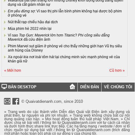
Wakanda bất diệt
thắng lớn nhưng Disney khởi động đóng băng tuyển
dụng và cắt giảm nhân sự
Em yêu đừng sợ
: Vì sao thị phi lẫn bình phim không hại được bộ phim
ở phòng vé
Nút thắt rạp chiếu hậu đại dịch
Mùa phim hè 2022 nhìn lại
Vì sao
Top Gun: Maverick
lớn hơn
Titanic
?
Phi công siêu đẳng
Maverick
đã cứu điện ảnh
Phim Marvel sụt giảm ở phòng vé cho thấy những giới hạn Vũ trụ siêu
anh hùng của Disney
Xa ngoài kia nơi loài tôm hát
lại chứng minh sức mạnh phòng vé của
khán giả nữ
« Mới hơn
Cũ hơn »
BẢN DESKTOP
DIỄN ĐÀN
VỀ CHÚNG TÔI
© Quaivatdienanh.com, since 2010
» Trang web do các thành viên Diễn đàn Quái vật Điện ảnh xây dựng và
phát triển, tự nguyện và phi lợi nhuận. » Trang web không chứa bất cứ nội
dung quảng cáo nào. » Mọi hoạt động tuân thủ luật pháp Việt Nam. » Chỉ
được chia sẻ bài viết / thông tin từ Quaivatdienanh.com với tư cách cá nhân
và dưới hình thức share link trực tiếp. Các hạ tầng mạng / website / đơn vị tổ
chức muốn sử dụng bài viết / thông tin từ Quaivatdienanh.com (trích đăng
một phần hoặc toàn bộ) phải có sự đồng ý của chúng tôi.