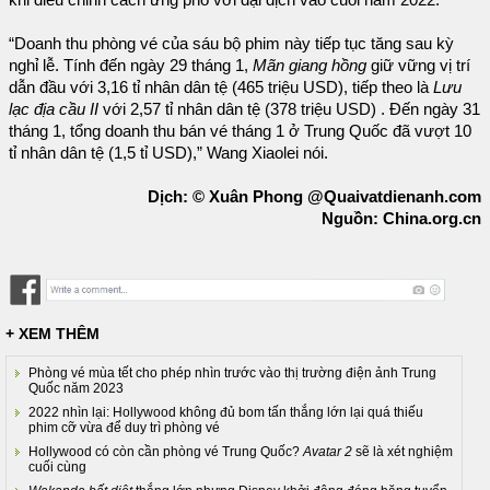
“Doanh thu phòng vé của sáu bộ phim này tiếp tục tăng sau kỳ
nghỉ lễ. Tính đến ngày 29 tháng 1,
Mãn giang hồng
giữ vững vị trí
dẫn đầu với 3,16 tỉ nhân dân tệ (465 triệu USD), tiếp theo là
Lưu
lạc địa cầu II
với 2,57 tỉ nhân dân tệ (378 triệu USD) . Đến ngày 31
tháng 1, tổng doanh thu bán vé tháng 1 ở Trung Quốc đã vượt 10
tỉ nhân dân tệ (1,5 tỉ USD),” Wang Xiaolei nói.
Dịch: © Xuân Phong @Quaivatdienanh.com
Nguồn: China.org.cn
+ XEM THÊM
Phòng vé mùa tết cho phép nhìn trước vào thị trường điện ảnh Trung
Quốc năm 2023
2022 nhìn lại: Hollywood không đủ bom tấn thắng lớn lại quá thiếu
phim cỡ vừa để duy trì phòng vé
Hollywood có còn cần phòng vé Trung Quốc?
Avatar 2
sẽ là xét nghiệm
cuối cùng