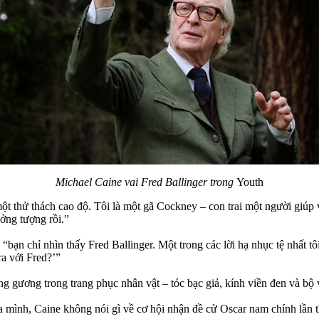
Michael Caine vai Fred Ballinger trong
Youth
ột thử thách cao độ. Tôi là một gã Cockney – con trai một người giúp 
ưởng tượng rồi.”
bạn chỉ nhìn thấy Fred Ballinger. Một trong các lời hạ nhục tệ nhất tôi
ra với Fred?’”
g gương trong trang phục nhân vật – tóc bạc giả, kính viền đen và bộ ve
 mình, Caine không nói gì về cơ hội nhận đề cử Oscar nam chính lần t