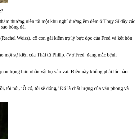
e?
ng thăm thường niên tới một khu nghỉ dưỡng êm đềm ở Thụy Sĩ đầy các
 sao bóng đá.
Rachel Weisz), cô con gái kiêm trợ lý bực dọc của Fred và kết hôn
h cho một sự kiện của Thái tử Philip. (Vợ Fred, đang mắc bệnh
 quan trọng hơn nhân vật họ vào vai. Điều này không phải lúc nào
, tôi nói, ‘Ồ có, tôi sẽ đóng,’ Đó là chất lượng của văn phong và