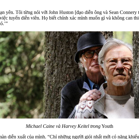
 bạn yên. Tôi từng nói với John Huston [đạo diễn ông và Sean Connery
ng việc tuyển diễn viên. Họ biết chính xác mình muốn gì và không can th
ó.’”
Michael Caine và Harvey Keitel trong
Youth
àn diễn xuất của mình. “Chỉ những người giỏi nhất mới có năng khiếu ấ