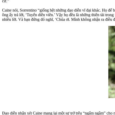
cử.”
Caine nói, Sorrentino “giống hệt những đạo diễn vĩ đại khác. Họ để
ông ấy trả lời, ‘Tuyển diễn viên.’ Vậy họ đều là những thiên tài tro
nhiều lời. Và bạn đứng đó nghĩ, ‘Chúa ơi. Mình không nhận ra điều đ
Đạo diễn nhận xét Caine mang lại một sự trớ trêu “ngấm ngầm” cho m