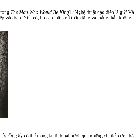
 trong
The Man Who Would Be King
]. ‘Nghệ thuật đạo diễn là gì?’ Và
iệp vào bạn. Nếu có, họ can thiệp rất thầm lặng và thẳng thắn không
y. Ông ấy có thể mang lại tính hài hước qua những chi tiết cực nhỏ