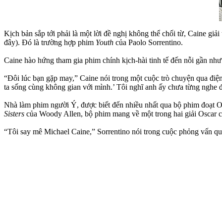
Kịch bản sắp tới phải là một lời đề nghị không thể chối từ, Caine giả
đây). Đó là trường hợp phim
Youth
của Paolo Sorrentino.
Caine hào hứng tham gia phim chính kịch-hài tinh tế đến nỗi gần như
“Đôi lúc bạn gặp may,” Caine nói trong một cuộc trò chuyện qua điện t
ta sống cùng không gian với mình.’ Tôi nghĩ anh ấy chưa từng nghe đ
Nhà làm phim người Ý, được biết đến nhiều nhất qua bộ phim đoạt 
Sisters
của Woody Allen, bộ phim mang về một trong hai giải Oscar củ
“Tôi say mê Michael Caine,” Sorrentino nói trong cuộc phỏng vấn q