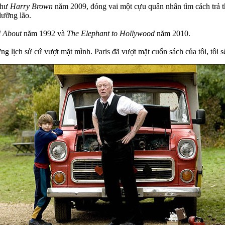
như
Harry Brown
năm 2009, đóng vai một cựu quân nhân tìm cách trả t
dưỡng lão.
l About
năm 1992 và
The Elephant to Hollywood
năm 2010.
ng lịch sử cứ vượt mặt mình. Paris đã vượt mặt cuốn sách của tôi, tôi s