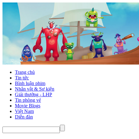
Trang chủ
Tin tức
Bình luận phim
Nhân vật & Sự kiện
Giải thưởng - LHP
Tin phòng vé
Movie Blogs
Việt Nam
Diễn đàn