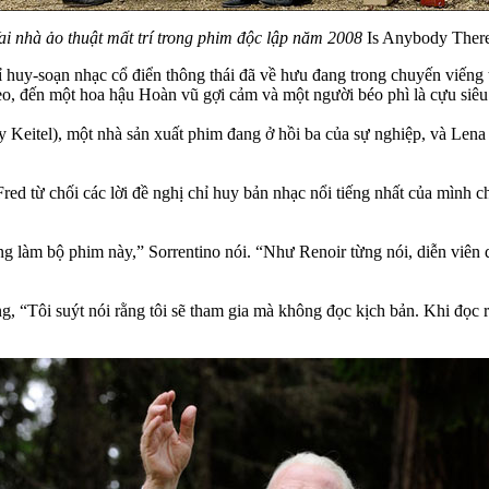
ai nhà ảo thuật mất trí trong phim độc lập năm 2008
Is Anybody Ther
chỉ huy-soạn nhạc cổ điển thông thái đã về hưu đang trong chuyến viế
theo, đến một hoa hậu Hoàn vũ gợi cảm và một người béo phì là cựu siêu
Keitel), một nhà sản xuất phim đang ở hồi ba của sự nghiệp, và Lena (
sao Fred từ chối các lời đề nghị chỉ huy bản nhạc nổi tiếng nhất của mìn
ông làm bộ phim này,” Sorrentino nói. “Như Renoir từng nói, diễn viên
“Tôi suýt nói rằng tôi sẽ tham gia mà không đọc kịch bản. Khi đọc rồi