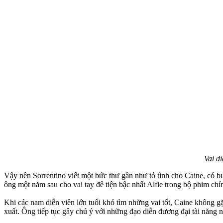
Vai d
Vậy nên Sorrentino viết một bức thư gần như tỏ tình cho Caine, có 
ông một năm sau cho vai tay đê tiện bậc nhất Alfie trong bộ phim ch
Khi các nam diễn viên lớn tuổi khó tìm những vai tốt, Caine không g
xuất. Ông tiếp tục gây chú ý với những đạo diễn đương đại tài năng n