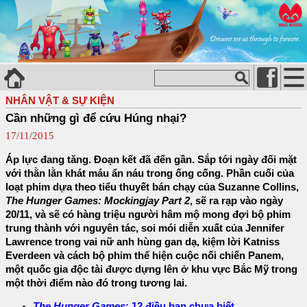
NHÂN VẬT & SỰ KIỆN
Cần những gì để cứu Húng nhại?
17/11/2015
Áp lực đang tăng. Đoạn kết đã đến gần. Sắp tới ngày đối mặt
với thằn lằn khát máu ẩn náu trong ống cống. Phần cuối của
loạt phim dựa theo tiểu thuyết bán chạy của Suzanne Collins,
The Hunger Games: Mockingjay Part 2
, sẽ ra rạp vào ngày
20/11, và sẽ có hàng triệu người hâm mộ mong đợi bộ phim
trung thành với nguyên tác, soi mói diễn xuất của Jennifer
Lawrence trong vai nữ anh hùng gan dạ, kiệm lời Katniss
Everdeen và cách bộ phim thể hiện cuộc nối chiến Panem,
một quốc gia độc tài được dựng lên ở khu vực Bắc Mỹ trong
một thời điểm nào đó trong tương lai.
The Hunger Games
: 12 điều bạn chưa biết