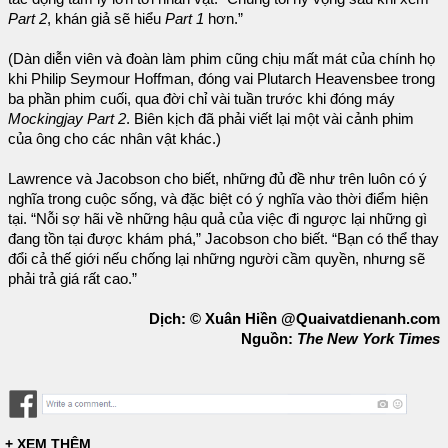
Part 2
, khán giả sẽ hiểu
Part 1
hơn.”
(Dàn diễn viên và đoàn làm phim cũng chịu mất mát của chính họ
khi Philip Seymour Hoffman, đóng vai Plutarch Heavensbee trong
ba phần phim cuối, qua đời chỉ vài tuần trước khi đóng máy
Mockingjay Part 2
. Biên kịch đã phải viết lại một vài cảnh phim
của ông cho các nhân vật khác.)
Lawrence và Jacobson cho biết, những đủ đề như trên luôn có ý
nghĩa trong cuộc sống, và đặc biệt có ý nghĩa vào thời điểm hiện
tại. “Nỗi sợ hãi về những hậu quả của việc đi ngược lại những gì
đang tồn tại được khám phá,” Jacobson cho biết. “Bạn có thể thay
đổi cả thế giới nếu chống lại những người cầm quyền, nhưng sẽ
phải trả giá rất cao.”
Dịch: © Xuân Hiền @Quaivatdienanh.com
Nguồn:
The New York Times
+ XEM THÊM