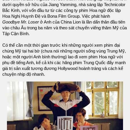
dưới quyền sở hữu của Jiang Yanming, nhà sáng lập Technicolor
Bắc Kinh, với vốn đầu tư từ các công ty phim Hoa ngữ độc lập
Hoa Nghị Huynh Đệ và Bona Film Group. Việc phát hành
Goodbye Mr. Loser
ở Anh của China Lion là lần dấn thân đầu tiên
vào châu Âu trong ba năm và theo sát chuyến viếng thăm Mỹ của
Tập Cận Bình.
Có thể cần một thời gian trước khi những người xem phim đại
chúng Mỹ tại hai bờ (chưa nói những người sống vùng Trung Mỹ,
hoặc một người Anh bình thường) lao đi xem phim Hoa ngữ với
phụ đề tiếng Anh, kể cả khi các hãng phim Trung Quốc đẩy mạnh
giá trị sản xuất tương đương Hollywood hoành tráng và cách kể
chuyện nhịp độ nhanh.