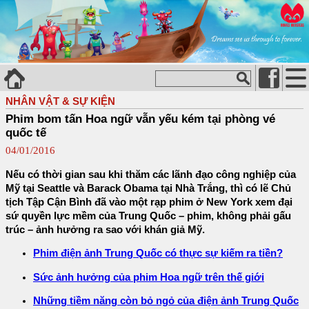
NHÂN VẬT & SỰ KIỆN
Phim bom tấn Hoa ngữ vẫn yếu kém tại phòng vé
quốc tế
04/01/2016
Nếu có thời gian sau khi thăm các lãnh đạo công nghiệp của
Mỹ tại Seattle và Barack Obama tại Nhà Trắng, thì có lẽ Chủ
tịch Tập Cận Bình đã vào một rạp phim ở New York xem đại
sứ quyền lực mềm của Trung Quốc – phim, không phải gấu
trúc – ảnh hưởng ra sao với khán giả Mỹ.
Phim điện ảnh Trung Quốc có thực sự kiếm ra tiền?
Sức ảnh hưởng của phim Hoa ngữ trên thế giới
Những tiềm năng còn bỏ ngỏ của điện ảnh Trung Quốc