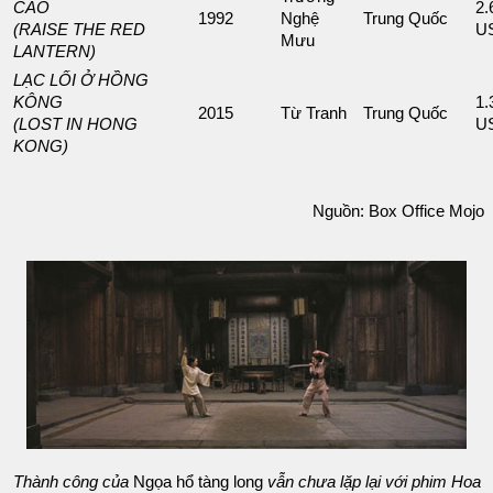
CAO
2.
1992
Nghệ
Trung Quốc
(RAISE THE RED
U
Mưu
LANTERN)
LẠC LỐI Ở HỒNG
KÔNG
1.
2015
Từ Tranh
Trung Quốc
(LOST IN HONG
U
KONG)
Nguồn: Box Office Mojo
Thành công của
Ngọa hổ tàng long
vẫn chưa lặp lại với phim Hoa