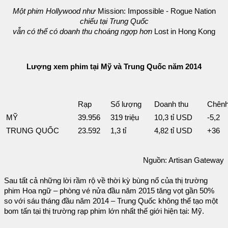
Một phim Hollywood như
Mission: Impossible - Rogue Nation
chiếu tại Trung Quốc
vẫn có thể có doanh thu choáng ngợp hơn
Lost in Hong Kong
Lượng xem phim tại Mỹ và Trung Quốc năm 2014
Rạp
Số lượng
Doanh thu
Chênh
MỸ
39.956
319 triệu
10,3 tỉ USD
-5,2
TRUNG QUỐC
23.592
1,3 tỉ
4,82 tỉ USD
+36
Nguồn: Artisan Gateway
Sau tất cả những lời rầm rộ về thời kỳ bùng nổ của thị trường
phim Hoa ngữ – phòng vé nửa đầu năm 2015 tăng vọt gần 50%
so với sáu tháng đầu năm 2014 – Trung Quốc không thể tạo một
bom tấn tại thị trường rạp phim lớn nhất thế giới hiện tại: Mỹ.