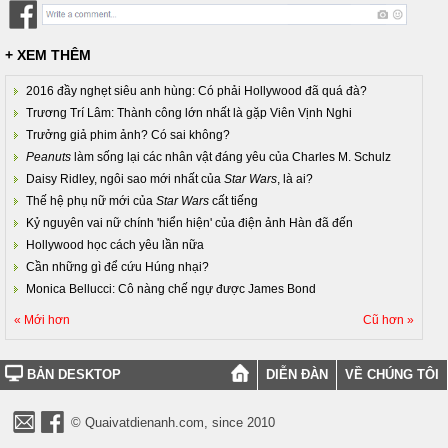
+ XEM THÊM
2016 đầy nghẹt siêu anh hùng: Có phải Hollywood đã quá đà?
Trương Trí Lâm: Thành công lớn nhất là gặp Viên Vịnh Nghi
Trưởng giả phim ảnh? Có sai không?
Peanuts
làm sống lại các nhân vật đáng yêu của Charles M. Schulz
Daisy Ridley, ngôi sao mới nhất của
Star Wars
, là ai?
Thế hệ phụ nữ mới của
Star Wars
cất tiếng
Kỷ nguyên vai nữ chính 'hiển hiện' của điện ảnh Hàn đã đến
Hollywood học cách yêu lần nữa
Cần những gì để cứu Húng nhại?
Monica Bellucci: Cô nàng chế ngự được James Bond
« Mới hơn
Cũ hơn »
BẢN DESKTOP
DIỄN ĐÀN
VỀ CHÚNG TÔI
© Quaivatdienanh.com, since 2010