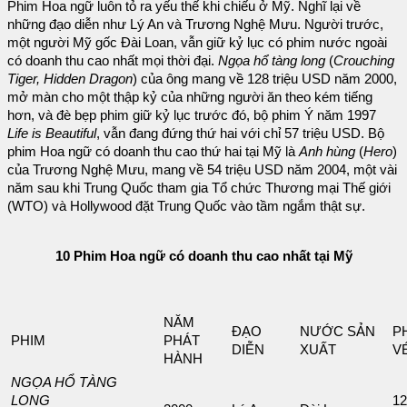
Phim Hoa ngữ luôn tỏ ra yếu thế khi chiếu ở Mỹ. Nghĩ lại về
những đạo diễn như Lý An và Trương Nghệ Mưu. Người trước,
một người Mỹ gốc Đài Loan, vẫn giữ kỷ lục có phim nước ngoài
có doanh thu cao nhất mọi thời đại.
Ngọa hổ tàng long
(
Crouching
Tiger, Hidden Dragon
) của ông mang về 128 triệu USD năm 2000,
mở màn cho một thập kỷ của những người ăn theo kém tiếng
hơn, và đè bẹp phim giữ kỷ lục trước đó, bộ phim Ý năm 1997
Life is Beautiful
, vẫn đang đứng thứ hai với chỉ 57 triệu USD. Bộ
phim Hoa ngữ có doanh thu cao thứ hai tại Mỹ là
Anh hùng
(
Hero
)
của Trương Nghệ Mưu, mang về 54 triệu USD năm 2004, một vài
năm sau khi Trung Quốc tham gia Tổ chức Thương mại Thế giới
(WTO) và Hollywood đặt Trung Quốc vào tầm ngắm thật sự.
10 Phim Hoa ngữ có doanh thu cao nhất tại Mỹ
NĂM
ĐẠO
NƯỚC SẢN
P
PHIM
PHÁT
DIỄN
XUẤT
V
HÀNH
NGỌA HỔ TÀNG
LONG
12