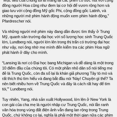
“Mục tiêu của chúng tôi là mang lại các phim có sức hút với cộng
đồng người Hoa cũng như đem lại cơ hội để vươn rộng hơn và
giao lưu với cộng đồng Mỹ gốc Phi, cộng đồng gốc Latinh, và
những người mê phim hành động muốn xem phim hành động,”
Pfardrescher nói.
Và những người mê phim này đang dần được tìm thấy ở Trung
Mỹ, quanh sân trường đại học với số lượng học sinh Trung Quốc
lớn, Lundberg nói, người lớn lên trong thị trấn có trường đại học
như vậy, nơi ông nhờ mẹ mình đến kiểm tra các phim Hoa ngữ
phát hành ở đây cho mình.
“Lansing là nơi có Đại học bang Michigan và dễ dàng là một trong
10 điểm đầu của chúng tôi. Có một phần nhỏ dân số nói tiếng mẹ
đẻ là Trung Quốc, còn đa số lại là khán giả phương Tây tò mò và
rất thích thú tìm hiểu và đang bắt đầu nói ‘Này! Chuyện gì thế? Ta
nên biết nhiều hơn về Trung Quốc và đây là cách rất hay để tìm
tòi,’” Lundberg nói.
Tuy nhiên, Yang, nhà sản xuất Hollywood, lớn lên ở New York là
con gái của cha mẹ là người nhập cư Trung Quốc, nói lằn ranh
văn hóa trong vùng đất điện ảnh vẫn đang lan rộng trong Trung
Quốc, chứ không co lại, nghĩa là phải một thời gian nữa các phim