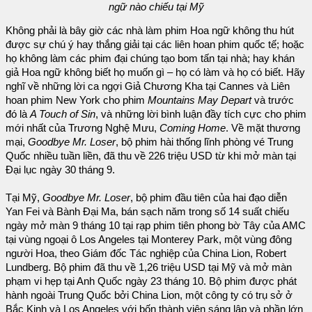
ngữ nào chiếu tại Mỹ
Không phải là bây giờ các nhà làm phim Hoa ngữ không thu hút
được sự chú ý hay thắng giải tại các liên hoan phim quốc tế; hoặc
họ không làm các phim đại chúng tạo bom tấn tại nhà; hay khán
giả Hoa ngữ không biết họ muốn gì – họ có làm và họ có biết. Hãy
nghĩ về những lời ca ngợi Giả Chương Kha tại Cannes và Liên
hoan phim New York cho phim
Mountains May Depart
và trước
đó là
A Touch of Sin
, và những lời bình luận đầy tích cực cho phim
mới nhất của Trương Nghệ Mưu,
Coming Home
. Về mặt thương
mại,
Goodbye Mr. Loser
, bộ phim hài thống lĩnh phòng vé Trung
Quốc nhiều tuần liền, đã thu về 226 triệu USD từ khi mở màn tại
Đại lục ngày 30 tháng 9.
Tại Mỹ,
Goodbye Mr. Loser
, bộ phim đầu tiên của hai đạo diễn
Yan Fei và Bành Đại Ma, bán sạch năm trong số 14 suất chiếu
ngày mở màn 9 tháng 10 tại rạp phim tiên phong bờ Tây của AMC
tại vùng ngoại ô Los Angeles tại Monterey Park, một vùng đông
người Hoa, theo Giám đốc Tác nghiệp của China Lion, Robert
Lundberg. Bộ phim đã thu về 1,26 triệu USD tại Mỹ và mở màn
phạm vi hẹp tại Anh Quốc ngày 23 tháng 10. Bộ phim được phát
hành ngoài Trung Quốc bởi China Lion, một công ty có trụ sở ở
Bắc Kinh và Los Angeles với bốn thành viên sáng lập và phần lớn