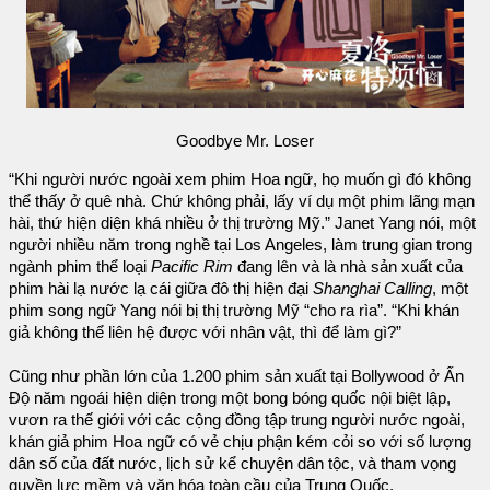
Goodbye Mr. Loser
“Khi người nước ngoài xem phim Hoa ngữ, họ muốn gì đó không
thể thấy ở quê nhà. Chứ không phải, lấy ví dụ một phim lãng mạn
hài, thứ hiện diện khá nhiều ở thị trường Mỹ.” Janet Yang nói, một
người nhiều năm trong nghề tại Los Angeles, làm trung gian trong
ngành phim thể loại
Pacific Rim
đang lên và là nhà sản xuất của
phim hài lạ nước lạ cái giữa đô thị hiện đại
Shanghai Calling
, một
phim song ngữ Yang nói bị thị trường Mỹ “cho ra rìa”. “Khi khán
giả không thể liên hệ được với nhân vật, thì để làm gì?”
Cũng như phần lớn của 1.200 phim sản xuất tại Bollywood ở Ấn
Độ năm ngoái hiện diện trong một bong bóng quốc nội biệt lập,
vươn ra thế giới với các cộng đồng tập trung người nước ngoài,
khán giả phim Hoa ngữ có vẻ chịu phận kém cỏi so với số lượng
dân số của đất nước, lịch sử kể chuyện dân tộc, và tham vọng
quyền lực mềm và văn hóa toàn cầu của Trung Quốc.