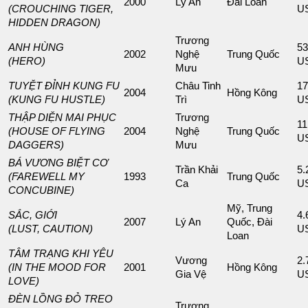
2000
Lý An
Đài Loan
(CROUCHING TIGER,
U
HIDDEN DRAGON)
Trương
ANH HÙNG
53
2002
Nghệ
Trung Quốc
(HERO)
U
Mưu
TUYỆT ĐỈNH KUNG FU
Châu Tinh
17
2004
Hồng Kông
(KUNG FU HUSTLE)
Trì
U
THẬP DIỆN MAI PHỤC
Trương
11
(HOUSE OF FLYING
2004
Nghệ
Trung Quốc
U
DAGGERS)
Mưu
BÁ VƯƠNG BIỆT CƠ
Trần Khải
5.
(FAREWELL MY
1993
Trung Quốc
Ca
U
CONCUBINE)
Mỹ, Trung
SẮC, GIỚI
4.
2007
Lý An
Quốc, Đài
(LUST, CAUTION)
U
Loan
TÂM TRẠNG KHI YÊU
Vương
2.
(IN THE MOOD FOR
2001
Hồng Kông
Gia Vệ
U
LOVE)
ĐÈN LỒNG ĐỎ TREO
Trương