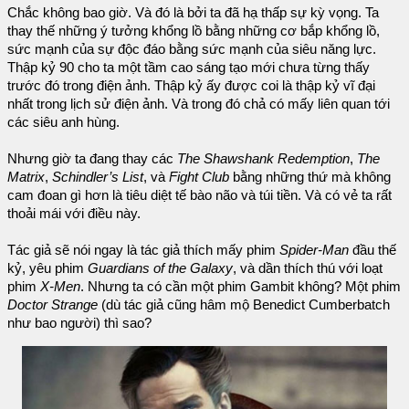
Chắc không bao giờ. Và đó là bởi ta đã hạ thấp sự kỳ vọng. Ta
thay thế những ý tưởng khổng lồ bằng những cơ bắp khổng lồ,
sức mạnh của sự độc đáo bằng sức mạnh của siêu năng lực.
Thập kỷ 90 cho ta một tầm cao sáng tạo mới chưa từng thấy
trước đó trong điện ảnh. Thập kỷ ấy được coi là thập kỷ vĩ đại
nhất trong lịch sử điện ảnh. Và trong đó chả có mấy liên quan tới
các siêu anh hùng.
Nhưng giờ ta đang thay các
The Shawshank Redemption
,
The
Matrix
,
Schindler’s List
, và
Fight Club
bằng những thứ mà không
cam đoan gì hơn là tiêu diệt tế bào não và túi tiền. Và có vẻ ta rất
thoải mái với điều này.
Tác giả sẽ nói ngay là tác giả thích mấy phim
Spider-Man
đầu thế
kỷ, yêu phim
Guardians of the Galaxy
, và dần thích thú với loạt
phim
X-Men
. Nhưng ta có cần một phim Gambit không? Một phim
Doctor Strange
(dù tác giả cũng hâm mộ Benedict Cumberbatch
như bao người) thì sao?