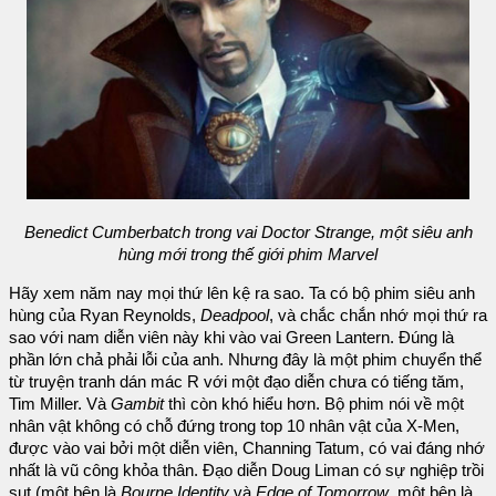
Benedict Cumberbatch trong vai Doctor Strange, một siêu anh
hùng mới trong thế giới phim Marvel
Hãy xem năm nay mọi thứ lên kệ ra sao. Ta có bộ phim siêu anh
hùng của Ryan Reynolds,
Deadpool
, và chắc chắn nhớ mọi thứ ra
sao với nam diễn viên này khi vào vai Green Lantern. Đúng là
phần lớn chả phải lỗi của anh. Nhưng đây là một phim chuyển thể
từ truyện tranh dán mác R với một đạo diễn chưa có tiếng tăm,
Tim Miller. Và
Gambit
thì còn khó hiểu hơn. Bộ phim nói về một
nhân vật không có chỗ đứng trong top 10 nhân vật của X-Men,
được vào vai bởi một diễn viên, Channing Tatum, có vai đáng nhớ
nhất là vũ công khỏa thân. Đạo diễn Doug Liman có sự nghiệp trồi
sụt (một bên là
Bourne Identity
và
Edge of Tomorrow
, một bên là