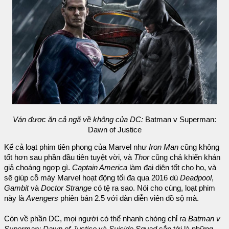
Ván được ăn cả ngã về không của DC:
Batman v Superman:
Dawn of Justice
Kể cả loạt phim tiên phong của Marvel như
Iron Man
cũng không
tốt hơn sau phần đầu tiên tuyệt vời, và
Thor
cũng chả khiến khán
giả choáng ngợp gì.
Captain America
làm đại diện tốt cho họ, và
sẽ giúp cỗ máy Marvel hoạt động tối đa qua 2016 dù
Deadpool
,
Gambit
và
Doctor Strange
có tệ ra sao. Nói cho cùng, loạt phim
này là
Avengers
phiên bản 2.5 với dàn diễn viên đồ sộ mà.
Còn về phần DC, mọi người có thể nhanh chóng chỉ ra
Batman v