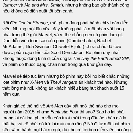
Jumper
và
Mr. and Mrs. Smith
), nhưng không bao giờ thành công
nếu không có diễn xuất tốt bên cạnh.
Rồi đến
Doctor Strange
, một phim đáng phát hành chỉ vì dàn diễn
viên. Nhưng một lần nữa, đây không phải là một nhân vật hạng
nhất trong thế giới Marvel, và vì thế chẳng nên có phim làm gì.
Dàn diễn viên toàn sao của phim (Cumberbatch, Rachel
McAdams, Tilda Swinton, Chiwetel Ejiofor) chưa chắc đã cứu
được phần đạo diễn của Scott Derrickson. Bộ phim duy nhất
không thuộc dòng kinh dị của ông là
The Day the Earth Stood Still
,
và phim đó thuộc dạng chán nhất trong quá khứ gần đây.
Marvel sẽ tiếp tục làm những bộ phim này bởi họ biết chắc những
loạt phim như
X-Men
và
The Avengers
ăn khách thế nào. Nhưng
thật lòng mà nói, không ăn khách nhiều bằng hụt khách suốt 15
năm qua.
Khán giả có thể nói về
Ant-Man
gây bất ngờ thế nào cho mọi
người năm 2015, nhưng
Fantastic Four
thì sao? Sao họ lại phải
mang lại cái loạt phim vẫn còn tươi mới trong đầu óc khán giả là
thất bại và cố nhét nó trở lại màn ảnh rộng? Nó đi từ một loạt phim
sến sẩm thành một bài ru ngủ, dù cho có tới bốn diễn viên tài năng