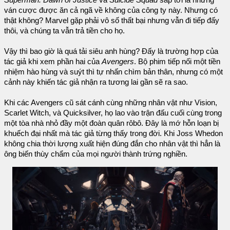
Superman: Dawn of Justice
và
Suicide Squad
sắp tới là những
ván cược được ăn cả ngã về không của công ty này. Nhưng có
thật không? Marvel gặp phải vô số thất bại nhưng vẫn đi tiếp đấy
thôi, và chúng ta vẫn trả tiền cho họ.
Vậy thì bao giờ là quá tải siêu anh hùng? Đấy là trường hợp của
tác giả khi xem phần hai của
Avengers
. Bộ phim tiếp nối một tiền
nhiệm hào hùng và suýt thì tự nhấn chìm bản thân, nhưng có một
cảnh này khiến tác giả nhận ra tương lai gần sẽ ra sao.
Khi các Avengers cũ sát cánh cùng những nhân vật như Vision,
Scarlet Witch, và Quicksilver, họ lao vào trận đấu cuối cùng trong
một tòa nhà nhỏ đầy một đoàn quân rôbô. Đây là mớ hỗn loạn bị
khuếch đại nhất mà tác giả từng thấy trong đời. Khi Joss Whedon
không chia thời lượng xuất hiện đúng đắn cho nhân vật thì hẳn là
ông biến thùy chẩm của mọi người thành trứng nghiền.