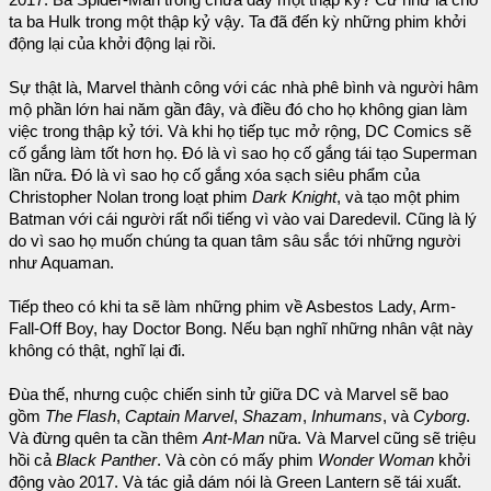
ta ba Hulk trong một thập kỷ vậy. Ta đã đến kỳ những phim khởi
động lại của khởi động lại rồi.
Sự thật là, Marvel thành công với các nhà phê bình và người hâm
mộ phần lớn hai năm gần đây, và điều đó cho họ không gian làm
việc trong thập kỷ tới. Và khi họ tiếp tục mở rộng, DC Comics sẽ
cố gắng làm tốt hơn họ. Đó là vì sao họ cố gắng tái tạo Superman
lần nữa. Đó là vì sao họ cố gắng xóa sạch siêu phẩm của
Christopher Nolan trong loạt phim
Dark Knight
, và tạo một phim
Batman với cái người rất nổi tiếng vì vào vai Daredevil. Cũng là lý
do vì sao họ muốn chúng ta quan tâm sâu sắc tới những người
như Aquaman.
Tiếp theo có khi ta sẽ làm những phim về Asbestos Lady, Arm-
Fall-Off Boy, hay Doctor Bong. Nếu bạn nghĩ những nhân vật này
không có thật, nghĩ lại đi.
Đùa thế, nhưng cuộc chiến sinh tử giữa DC và Marvel sẽ bao
gồm
The Flash
,
Captain Marvel
,
Shazam
,
Inhumans
, và
Cyborg
.
Và đừng quên ta cần thêm
Ant-Man
nữa. Và Marvel cũng sẽ triệu
hồi cả
Black Panther
. Và còn có mấy phim
Wonder Woman
khởi
động vào 2017. Và tác giả dám nói là Green Lantern sẽ tái xuất.