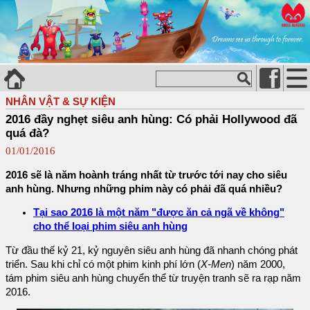
NHÂN VẬT & SỰ KIỆN
2016 đầy nghẹt siêu anh hùng: Có phải Hollywood đã
quá đà?
01/01/2016
2016 sẽ là năm hoành tráng nhất từ trước tới nay cho siêu
anh hùng. Nhưng những phim này có phải đã quá nhiều?
Tại sao 2016 là một năm "được ăn cả ngã về không"
cho thể loại phim siêu anh hùng
Từ đầu thế kỷ 21, kỷ nguyên siêu anh hùng đã nhanh chóng phát
triển. Sau khi chỉ có một phim kinh phí lớn (
X-Men
) năm 2000,
tám phim siêu anh hùng chuyển thể từ truyện tranh sẽ ra rạp năm
2016.