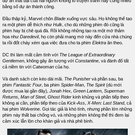
dự án thất bại của hai người khổng lồ truyện tranh này cũng nhiều
bằng số dự án thành công.
Đầu thập kỷ, Marvel chôn
Blade
xuống vực sâu. Họ không thể tạo
ra một phim dễ thích như
Hulk
, cho dù những phim đó cũng là
phim hay bị chê quá đà. Rồi không những tạo ra một mớ thảm
họa như
Daredevil
, họ còn phải mang mớ này đến cửa nhà chúng
ta rồi đốt cháy xém qua việc đưa cho ta phim
Elektra
ăn theo.
DC thì làm mất cảm tình với
The League of Extraordinary
Gentlemen
, không gây ấn tượng với
Constantine
, và đánh đổ tất
cả niềm tin với
Catwoman
của họ.
Và danh sách còn kéo dài mãi.
The Punisher
và phần sau, ba
phim
Fantastic Four
, ba phim
Spider-Man
,
The Spirit
(dù mới
được mua lại gần đây),
Jonah Hex
,
Green Lantern
,
Superman
Returns
,
Man of Steel
,
Ghost Rider
kinh khủng và phần tiếp theo
không ai cần, phần tiếp theo của
Kick-Ass
,
X-Men: Last Stand
, cả
hai phim
Wolverine
. Gọi tác giả là khó tính, nhưng phần lớn những
phim này thất bại chổng vó, và những phim không thế thì đem lại
cảm xúc lẫn lộn cho khán giả và nhà phê bình.