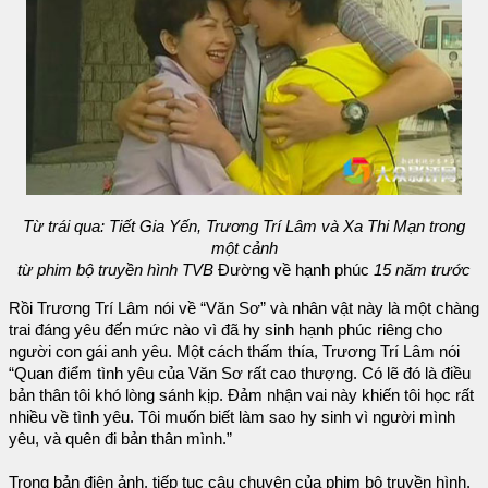
Từ trái qua: Tiết Gia Yến, Trương Trí Lâm và Xa Thi Mạn trong
một cảnh
từ phim bộ truyền hình TVB
Đường về hạnh phúc
15 năm trước
Rồi Trương Trí Lâm nói về “Văn Sơ” và nhân vật này là một chàng
trai đáng yêu đến mức nào vì đã hy sinh hạnh phúc riêng cho
người con gái anh yêu. Một cách thấm thía, Trương Trí Lâm nói
“Quan điểm tình yêu của Văn Sơ rất cao thượng. Có lẽ đó là điều
bản thân tôi khó lòng sánh kịp. Đảm nhận vai này khiến tôi học rất
nhiều về tình yêu. Tôi muốn biết làm sao hy sinh vì người mình
yêu, và quên đi bản thân mình.”
Trong bản điện ảnh, tiếp tục câu chuyện của phim bộ truyền hình,