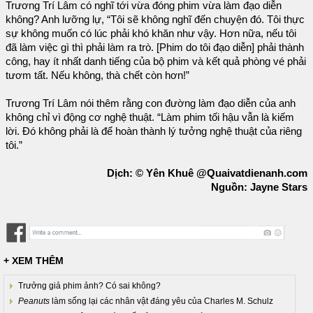
Trương Trí Lâm có nghĩ tới vừa đóng phim vừa làm đạo diễn
không? Anh lưỡng lự, “Tôi sẽ không nghĩ đến chuyện đó. Tôi thực
sự không muốn có lúc phải khó khăn như vậy. Hơn nữa, nếu tôi
đã làm việc gì thì phải làm ra trò. [Phim do tôi đạo diễn] phải thành
công, hay ít nhất danh tiếng của bộ phim và kết quả phòng vé phải
tươm tất. Nếu không, thà chết còn hơn!”
Trương Trí Lâm nói thêm rằng con đường làm đạo diễn của anh
không chỉ vì động cơ nghệ thuật. “Làm phim tối hậu vẫn là kiếm
lời. Đó không phải là để hoàn thành lý tưởng nghệ thuật của riêng
tôi.”
Dịch: © Yên Khuê @Quaivatdienanh.com
Nguồn: Jayne Stars
+ XEM THÊM
Trưởng giả phim ảnh? Có sai không?
Peanuts
làm sống lại các nhân vật đáng yêu của Charles M. Schulz