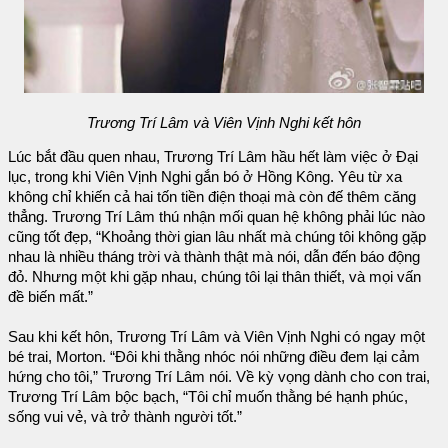
Trương Trí Lâm và Viên Vịnh Nghi kết hôn
Lúc bắt đầu quen nhau, Trương Trí Lâm hầu hết làm việc ở Đại
lục, trong khi Viên Vịnh Nghi gắn bó ở Hồng Kông. Yêu từ xa
không chỉ khiến cả hai tốn tiền điện thoại mà còn đế thêm căng
thẳng. Trương Trí Lâm thú nhận mối quan hệ không phải lúc nào
cũng tốt đẹp, “Khoảng thời gian lâu nhất mà chúng tôi không gặp
nhau là nhiều tháng trời và thành thật mà nói, dẫn đến báo động
đỏ. Nhưng một khi gặp nhau, chúng tôi lại thân thiết, và mọi vấn
đề biến mất.”
Sau khi kết hôn, Trương Trí Lâm và Viên Vịnh Nghi có ngay một
bé trai, Morton. “Đôi khi thằng nhóc nói những điều đem lại cảm
hứng cho tôi,” Trương Trí Lâm nói. Về kỳ vọng dành cho con trai,
Trương Trí Lâm bộc bạch, “Tôi chỉ muốn thằng bé hạnh phúc,
sống vui vẻ, và trở thành người tốt.”