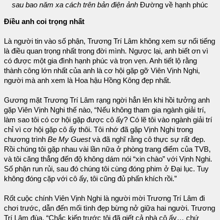
sau bao năm xa cách trên bản điện ảnh
Đường về hạnh phúc
Điều anh coi trọng nhất
Là người tin vào số phận, Trương Trí Lâm không xem sự nổi tiếng
là điều quan trọng nhất trong đời mình. Ngược lại, anh biết ơn vì
có được một gia đình hạnh phúc và trọn vẹn. Anh tiết lộ rằng
thành công lớn nhất của anh là cơ hội gặp gỡ Viên Vịnh Nghi,
người mà anh xem là Hoa hậu Hồng Kông đẹp nhất.
Gương mặt Trương Trí Lâm rạng ngời hẳn lên khi hồi tưởng anh
gặp Viên Vịnh Nghi thế nào, “Nếu không tham gia ngành giải trí,
làm sao tôi có cơ hội gặp được cô ấy? Có lẽ tôi vào ngành giải trí
chỉ vì cơ hội gặp cô ấy thôi. Tôi nhớ đã gặp Vịnh Nghi trong
chương trình
Be My Guest
và đã nghĩ rằng cô thực sự rất đẹp.
Rồi chúng tôi gặp nhau vài lần nữa ở phòng trang điểm của TVB,
và tôi căng thẳng đến độ không dám nói “xin chào” với Vịnh Nghi.
Số phận run rủi, sau đó chúng tôi cùng đóng phim ở Đại lục. Tuy
không đóng cặp với cô ấy, tôi cũng đủ phấn khích rồi.”
Rốt cuộc chính Viên Vịnh Nghi là người mời Trương Trí Lâm đi
chơi trước, dẫn đến mối tình đẹp bừng nở giữa hai người. Trương
Trí Lâm đùa, “Chắc kiếp trước tôi đã giết cả nhà cô ấy… chứ