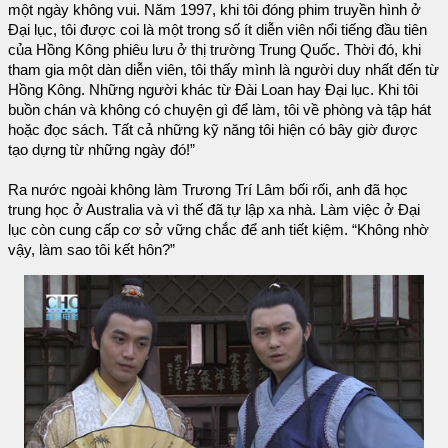
một ngày không vui. Năm 1997, khi tôi đóng phim truyền hình ở
Đại lục, tôi được coi là một trong số ít diễn viên nổi tiếng đầu tiên
của Hồng Kông phiêu lưu ở thị trường Trung Quốc. Thời đó, khi
tham gia một dàn diễn viên, tôi thấy mình là người duy nhất đến từ
Hồng Kông. Những người khác từ Đài Loan hay Đại lục. Khi tôi
buồn chán và không có chuyện gì để làm, tôi về phòng và tập hát
hoặc đọc sách. Tất cả những kỹ năng tôi hiện có bây giờ được
tạo dựng từ những ngày đó!”
Ra nước ngoài không làm Trương Trí Lâm bối rối, anh đã học
trung học ở Australia và vì thế đã tự lập xa nhà. Làm việc ở Đại
lục còn cung cấp cơ sở vững chắc để anh tiết kiệm. “Không nhờ
vậy, làm sao tôi kết hôn?”