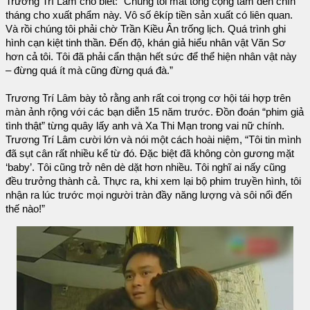
Trương Trí Lâm cho biết: “Chúng tôi mất tổng cộng tám đến chín
tháng cho xuất phẩm này. Vô số êkíp tiền sản xuất có liên quan.
Và rồi chúng tôi phải chờ Trần Kiều Ân trống lịch. Quá trình ghi
hình cạn kiệt tinh thần. Đến độ, khán giả hiểu nhân vật Văn Sơ
hơn cả tôi. Tôi đã phải cẩn thận hết sức để thể hiện nhân vật này
– đừng quá ít mà cũng đừng quá đà.”
Trương Trí Lâm bày tỏ rằng anh rất coi trọng cơ hội tái hợp trên
màn ảnh rộng với các bạn diễn 15 năm trước. Đồn đoán “phim giả
tình thật” từng quây lấy anh và Xa Thi Mạn trong vai nữ chính.
Trương Trí Lâm cười lớn và nói một cách hoài niệm, “Tôi tin mình
đã sụt cân rất nhiều kể từ đó. Đặc biệt đã không còn gương mặt
‘baby’. Tôi cũng trở nên dè dặt hơn nhiều. Tôi nghĩ ai nấy cũng
đều trưởng thành cả. Thực ra, khi xem lại bộ phim truyền hình, tôi
nhận ra lúc trước mọi người tràn đầy năng lượng và sôi nổi đến
thế nào!”