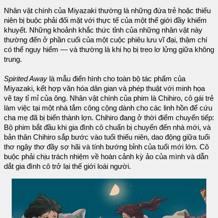
Nhân vật chính của Miyazaki thường là những đứa trẻ hoặc thiếu
niên bị buộc phải đối mặt với thực tế của một thế giới đầy khiếm
khuyết. Những khoảnh khắc thức tỉnh của những nhân vật này
thường đến ở phần cuối của một cuộc phiêu lưu vĩ đại, thậm chí
có thể nguy hiểm — và thường là khi họ bị treo lơ lửng giữa không
trung.
Spirited Away
là mẫu điển hình cho toàn bộ tác phẩm của
Miyazaki, kết hợp văn hóa dân gian và phép thuật với minh họa
vẽ tay tỉ mỉ của ông. Nhân vật chính của phim là Chihiro, cô gái trẻ
làm việc tại một nhà tắm công cộng dành cho các linh hồn để cứu
cha mẹ đã bị biến thành lợn. Chihiro đang ở thời điểm chuyển tiếp:
Bộ phim bắt đầu khi gia đình cô chuẩn bị chuyển đến nhà mới, và
bản thân Chihiro sắp bước vào tuổi thiếu niên, dao động giữa tuổi
thơ ngây thơ đầy sợ hãi và tính bướng bỉnh của tuổi mới lớn. Cô
buộc phải chịu trách nhiệm về hoàn cảnh kỳ ảo của mình và dẫn
dắt gia đình cô trở lại thế giới loài người.