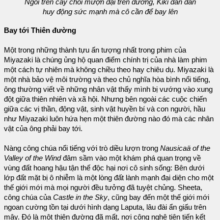
Ngồi trên cây chổi mượn đại trên đường, Kiki dần dần
huy động sức mạnh mà cô cần để bay lên
Bay tới Thiên đường
Một trong những thành tựu ấn tượng nhất trong phim của
Miyazaki là chúng ủng hộ quan điểm chính trị của nhà làm phim
một cách tự nhiên mà không chiều theo hay chiêu dụ. Miyazaki là
một nhà bảo vệ môi trường và theo chủ nghĩa hòa bình nổi tiếng,
ông thường viết về những nhân vật thấy mình bị vướng vào xung
đột giữa thiên nhiên và xã hội. Nhưng bên ngoài các cuộc chiến
giữa các vị thần, động vật, sinh vật huyền bí và con người, hầu
như Miyazaki luôn hứa hẹn một thiên đường nào đó mà các nhân
vật của ông phải bay tới.
Nàng công chúa nổi tiếng với trò diều lượn trong
Nausicaä of the
Valley of the Wind
đâm sầm vào một khám phá quan trọng về
vùng đất hoang hậu tận thế độc hại nơi cô sinh sống: Bên dưới
lớp đất mặt bị ô nhiễm là một lòng đất lành mạnh đại diện cho một
thế giới mới mà mọi người đều tưởng đã tuyệt chủng. Sheeta,
công chúa của
Castle in the Sky
, cũng bay đến một thế giới mới
ngoan cường tồn tại dưới hình dạng Laputa, lâu đài ẩn giấu trên
mây. Đó là một thiên đường đã mất, nơi công nghệ tiên tiến kết