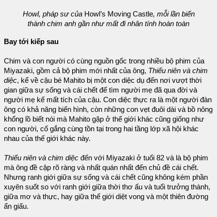
Howl, pháp sư của
Howl’s Moving Castle
, mỗi lần biến
thành chim anh gần như mất đi nhân tính hoàn toàn
Bay tới kiếp sau
Chim và con người có cùng nguồn gốc trong nhiều bộ phim của
Miyazaki, gồm cả bộ phim mới nhất của ông,
Thiếu niên và chim
diệc
, kể về cậu bé Mahito bị một con diệc dụ đến nơi vượt thời
gian giữa sự sống và cái chết để tìm người mẹ đã qua đời và
người mẹ kế mất tích của cậu. Con diệc thực ra là một người đàn
ông có khả năng biến hình, còn những con vẹt đuôi dài và bồ nông
khổng lồ biết nói mà Mahito gặp ở thế giới khác cũng giống như
con người, cố gắng cùng tồn tại trong hai tầng lớp xã hội khác
nhau của thế giới khác này.
Thiếu niên và chim diệc
đến với Miyazaki ở tuổi 82 và là bộ phim
mà ông đề cập rõ ràng và nhất quán nhất đến chủ đề cái chết.
Nhưng ranh giới giữa sự sống và cái chết cũng không kém phần
xuyên suốt so với ranh giới giữa thời thơ ấu và tuổi trưởng thành,
giữa mơ và thực, hay giữa thế giới diệt vong và một thiên đường
ẩn giấu.