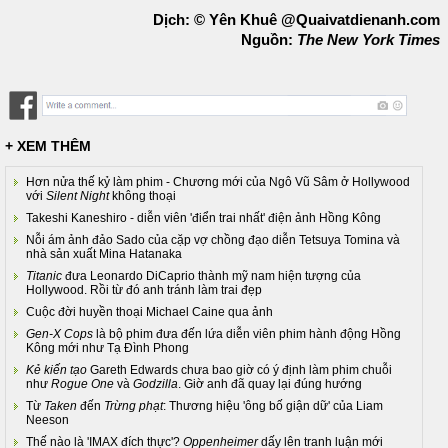
Dịch: © Yên Khuê @Quaivatdienanh.com
Nguồn:
The New York Times
+ XEM THÊM
Hơn nửa thế kỷ làm phim - Chương mới của Ngô Vũ Sâm ở Hollywood
với
Silent Night
không thoại
Takeshi Kaneshiro - diễn viên 'điển trai nhất' điện ảnh Hồng Kông
Nỗi ám ảnh đảo Sado của cặp vợ chồng đạo diễn Tetsuya Tomina và
nhà sản xuất Mina Hatanaka
Titanic
đưa Leonardo DiCaprio thành mỹ nam hiện tượng của
Hollywood. Rồi từ đó anh tránh làm trai đẹp
Cuộc đời huyền thoại Michael Caine qua ảnh
Gen-X Cops
là bộ phim đưa đến lứa diễn viên phim hành động Hồng
Kông mới như Tạ Đình Phong
Kẻ kiến tạo
Gareth Edwards chưa bao giờ có ý định làm phim chuỗi
như
Rogue One
và
Godzilla
. Giờ anh đã quay lại đúng hướng
Từ
Taken
đến
Trừng phạt
: Thương hiệu 'ông bố giận dữ' của Liam
Neeson
Thế nào là 'IMAX đích thực'?
Oppenheimer
dấy lên tranh luận mới