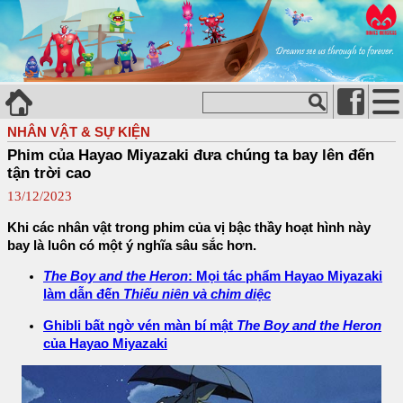
NHÂN VẬT & SỰ KIỆN
Phim của Hayao Miyazaki đưa chúng ta bay lên đến
tận trời cao
13/12/2023
Khi các nhân vật trong phim của vị bậc thầy hoạt hình này
bay là luôn có một ý nghĩa sâu sắc hơn.
The Boy and the Heron
: Mọi tác phẩm Hayao Miyazaki
làm dẫn đến
Thiếu niên và chim diệc
Ghibli bất ngờ vén màn bí mật
The Boy and the Heron
của Hayao Miyazaki