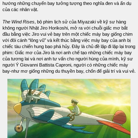
hướng những chuyến bay tưởng tượng theo nghĩa đen và ẩn dụ
của các nhân vật.
The Wind Rises
, bộ phim lịch sử của Miyazaki về kỹ sư hàng
không người Nhật Jiro Horikoshi, mở ra với chuỗi giấc mơ bắt
đầu bằng việc Jiro vui vẻ bay trên một chiếc máy bay giống chim
với đôi cánh “lông vũ” và kết thúc bằng việc máy bay của anh bị
chiếc tàu chiến hung bạo phá hủy. Đây là chủ đề lặp đi lặp lại trong
phim: Giấc mơ của Jiro là nơi anh chế tạo những chiếc máy bay
của tương lai và nơi anh tư vấn cho người hùng của mình, kỹ sư
người Ý Giovanni Battista Caproni, người có những chiếc máy
bay-như mơ giống những du thuyền bay, chốn để giải trí và vui vẻ.