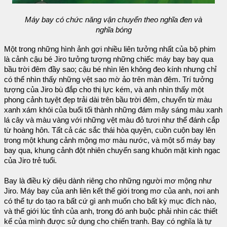
Máy bay có chức năng vận chuyển theo nghĩa đen và
nghĩa bóng
Một trong những hình ảnh gợi nhiều liên tưởng nhất của bộ phim
là cảnh cậu bé Jiro tưởng tượng những chiếc máy bay bay qua
bầu trời đêm đầy sao; cậu bé nhìn lên không đeo kính nhưng chỉ
có thể nhìn thấy những vệt sao mờ ảo trên màn đêm. Trí tưởng
tượng của Jiro bù đắp cho thị lực kém, và anh nhìn thấy một
phong cảnh tuyệt đẹp trải dài trên bầu trời đêm, chuyển từ màu
xanh xám khói của buổi tối thành những đám mây sáng màu xanh
lá cây và màu vàng với những vệt màu đỏ tươi như thể đánh cắp
từ hoàng hôn. Tất cả các sắc thái hòa quyện, cuồn cuộn bay lên
trong một khung cảnh mộng mơ màu nước, và một số máy bay
bay qua, khung cảnh đột nhiên chuyển sang khuôn mặt kinh ngạc
của Jiro trẻ tuổi.
Bay là điều kỳ diệu dành riêng cho những người mơ mộng như
Jiro. Máy bay của anh liên kết thế giới trong mơ của anh, nơi anh
có thể tự do tạo ra bất cứ gì anh muốn cho bất kỳ mục đích nào,
và thế giới lúc tỉnh của anh, trong đó anh buộc phải nhìn các thiết
kế của mình được sử dụng cho chiến tranh. Bay có nghĩa là tự