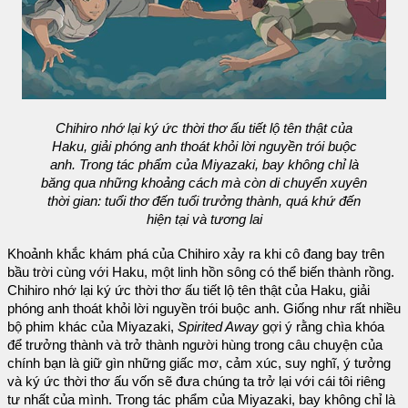
Chihiro nhớ lại ký ức thời thơ ấu tiết lộ tên thật của
Haku, giải phóng anh thoát khỏi lời nguyền trói buộc
anh. Trong tác phẩm của Miyazaki, bay không chỉ là
băng qua những khoảng cách mà còn di chuyển xuyên
thời gian: tuổi thơ đến tuổi trưởng thành, quá khứ đến
hiện tại và tương lai
Khoảnh khắc khám phá của Chihiro xảy ra khi cô đang bay trên
bầu trời cùng với Haku, một linh hồn sông có thể biến thành rồng.
Chihiro nhớ lại ký ức thời thơ ấu tiết lộ tên thật của Haku, giải
phóng anh thoát khỏi lời nguyền trói buộc anh. Giống như rất nhiều
bộ phim khác của Miyazaki,
Spirited Away
gợi ý rằng chìa khóa
để trưởng thành và trở thành người hùng trong câu chuyện của
chính bạn là giữ gìn những giấc mơ, cảm xúc, suy nghĩ, ý tưởng
và ký ức thời thơ ấu vốn sẽ đưa chúng ta trở lại với cái tôi riêng
tư nhất của mình. Trong tác phẩm của Miyazaki, bay không chỉ là