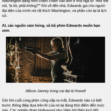
Washington đang nhìn chằm chằm vào anh ở mọi ngã tư “như thể
nói, ‘là tôi, phải không?’” Khi về đến nhà, Edwards gọi cho người
đại diện của mình nói rất thích Washington, và phần còn lại là lịch
sử.
AI, các nguồn cảm hứng, và bộ phim Edwards muốn bạn
xem
.
Allison Janney trong vai đại tá Howell
Giờ khi cuối cùng phim cũng sắp ra mắt, Edwards nào có biết
trước thông điệp dựa trên AI của nó lại đúng thời điểm đến mức
nào. Các nghiệp đoàn Hollywood như Hiệp hội Biên kịch Mỹ