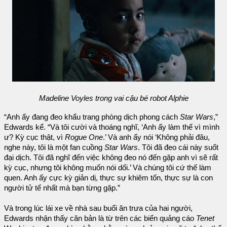
Madeline Voyles trong vai cậu bé robot Alphie
“Anh ấy đang đeo khẩu trang phòng dịch phong cách
Star Wars
,”
Edwards kể. “Và tôi cười và thoáng nghĩ, ‘Anh ấy làm thế vì mình
ư? Kỳ cục thật, vì
Rogue One
.’ Và anh ấy nói ‘Không phải đâu,
nghe này, tôi là một fan cuồng
Star Wars
. Tôi đã đeo cái này suốt
đại dịch. Tôi đã nghĩ đến việc không đeo nó đến gặp anh vì sẽ rất
kỳ cục, nhưng tôi không muốn nói dối.’ Và chúng tôi cứ thế làm
quen. Anh ấy cực kỳ giản dị, thực sự khiêm tốn, thực sự là con
người tử tế nhất mà bạn từng gặp.”
Và trong lúc lái xe về nhà sau buổi ăn trưa của hai người,
Edwards nhận thấy căn bản là từ trên các biển quảng cáo
Tenet