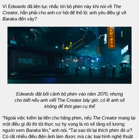
Vì Edwards đã liên tục nhắc tới bộ phim này khi nói về
The
Creator
, hẳn phải cho anh cơ hội để thổ lộ: anh yêu điều gì về
Baraka
đến vậy?
Edwards đặt bối cảnh bộ phim vào năm 2070, nhưng
cho biết nếu anh viết
The Creator
bây giờ, có lẽ anh sẽ
không để thời gian cụ thể
“Ngoài việc kiếm lại tiền cho hãng phim, nếu
The Creator
mang lại
một điều gì đó thì tôi thực sự hy vọng là nó sẽ tăng số lượng
người xem
Baraka
lên,” anh nói. “Tại sao tôi lại thích phim đó ư?
Có rất nhiều điều điện ảnh làm được mà các loại hình nghệ thuật