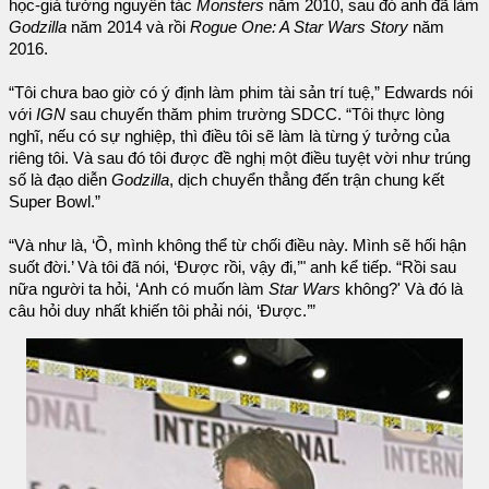
học-giả tưởng nguyên tác
Monsters
năm 2010, sau đó anh đã làm
Godzilla
năm 2014 và rồi
Rogue One: A Star Wars Story
năm
2016.
“Tôi chưa bao giờ có ý định làm phim tài sản trí tuệ,” Edwards nói
với
IGN
sau chuyến thăm phim trường SDCC. “Tôi thực lòng
nghĩ, nếu có sự nghiệp, thì điều tôi sẽ làm là từng ý tưởng của
riêng tôi. Và sau đó tôi được đề nghị một điều tuyệt vời như trúng
số là đạo diễn
Godzilla
, dịch chuyển thẳng đến trận chung kết
Super Bowl.”
“Và như là, ‘Ồ, mình không thể từ chối điều này. Mình sẽ hối hận
suốt đời.’ Và tôi đã nói, ‘Được rồi, vậy đi,’" anh kể tiếp. “Rồi sau
nữa người ta hỏi, ‘Anh có muốn làm
Star Wars
không?' Và đó là
câu hỏi duy nhất khiến tôi phải nói, ‘Được.’”