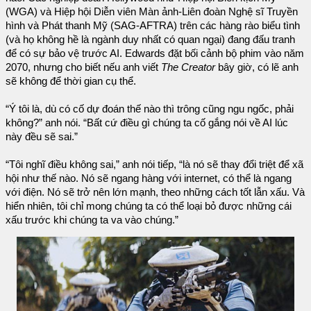
(WGA) và Hiệp hội Diễn viên Màn ảnh-Liên đoàn Nghệ sĩ Truyền
hình và Phát thanh Mỹ (SAG-AFTRA) trên các hàng rào biểu tình
(và họ không hề là ngành duy nhất có quan ngại) đang đấu tranh
để có sự bảo vệ trước AI. Edwards đặt bối cảnh bộ phim vào năm
2070, nhưng cho biết nếu anh viết
The Creator
bây giờ, có lẽ anh
sẽ không để thời gian cụ thể.
“Ý tôi là, dù có cố dự đoán thế nào thì trông cũng ngu ngốc, phải
không?” anh nói. “Bất cứ điều gì chúng ta cố gắng nói về AI lúc
này đều sẽ sai.”
“Tôi nghĩ điều không sai,” anh nói tiếp, “là nó sẽ thay đổi triệt để xã
hội như thế nào. Nó sẽ ngang hàng với internet, có thể là ngang
với điện. Nó sẽ trở nên lớn mạnh, theo những cách tốt lẫn xấu. Và
hiển nhiên, tôi chỉ mong chúng ta có thể loại bỏ được những cái
xấu trước khi chúng ta va vào chúng.”