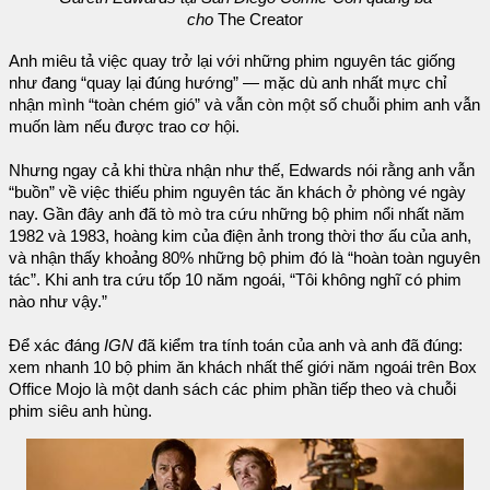
cho
The Creator
Anh miêu tả việc quay trở lại với những phim nguyên tác giống
như đang “quay lại đúng hướng” — mặc dù anh nhất mực chỉ
nhận mình “toàn chém gió” và vẫn còn một số chuỗi phim anh vẫn
muốn làm nếu được trao cơ hội.
Nhưng ngay cả khi thừa nhận như thế, Edwards nói rằng anh vẫn
“buồn” về việc thiếu phim nguyên tác ăn khách ở phòng vé ngày
nay. Gần đây anh đã tò mò tra cứu những bộ phim nổi nhất năm
1982 và 1983, hoàng kim của điện ảnh trong thời thơ ấu của anh,
và nhận thấy khoảng 80% những bộ phim đó là “hoàn toàn nguyên
tác”. Khi anh tra cứu tốp 10 năm ngoái, “Tôi không nghĩ có phim
nào như vậy.”
Để xác đáng
IGN
đã kiểm tra tính toán của anh và anh đã đúng:
xem nhanh 10 bộ phim ăn khách nhất thế giới năm ngoái trên Box
Office Mojo là một danh sách các phim phần tiếp theo và chuỗi
phim siêu anh hùng.