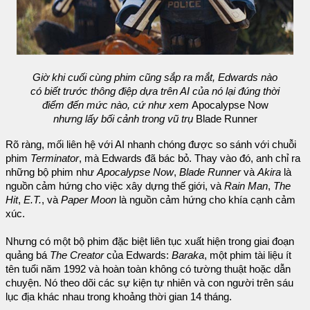
Giờ khi cuối cùng phim cũng sắp ra mắt, Edwards nào
có biết trước thông điệp dựa trên AI của nó lại đúng thời
điểm đến mức nào, cứ như xem
Apocalypse Now
nhưng lấy bối cảnh trong vũ trụ
Blade Runner
Rõ ràng, mối liên hệ với AI nhanh chóng được so sánh với chuỗi
phim
Terminator
, mà Edwards đã bác bỏ. Thay vào đó, anh chỉ ra
những bộ phim như
Apocalypse Now
,
Blade Runner
và
Akira
là
nguồn cảm hứng cho việc xây dựng thế giới, và
Rain Man
,
The
Hit
,
E.T.
, và
Paper Moon
là nguồn cảm hứng cho khía cạnh cảm
xúc.
Nhưng có một bộ phim đặc biệt liên tục xuất hiện trong giai đoạn
quảng bá
The Creator
của Edwards:
Baraka
, một phim tài liệu ít
tên tuổi năm 1992 và hoàn toàn không có tường thuật hoặc dẫn
chuyện. Nó theo dõi các sự kiện tự nhiên và con người trên sáu
lục địa khác nhau trong khoảng thời gian 14 tháng.