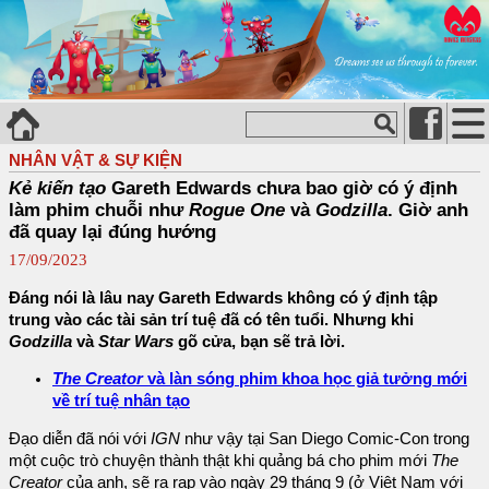
NHÂN VẬT & SỰ KIỆN
Kẻ kiến tạo
Gareth Edwards chưa bao giờ có ý định
làm phim chuỗi như
Rogue One
và
Godzilla
. Giờ anh
đã quay lại đúng hướng
17/09/2023
Đáng nói là lâu nay Gareth Edwards không có ý định tập
trung vào các tài sản trí tuệ đã có tên tuổi. Nhưng khi
Godzilla
và
Star Wars
gõ cửa, bạn sẽ trả lời.
The Creator
và làn sóng phim khoa học giả tưởng mới
về trí tuệ nhân tạo
Đạo diễn đã nói với
IGN
như vậy tại San Diego Comic-Con trong
một cuộc trò chuyện thành thật khi quảng bá cho phim mới
The
Creator
của anh, sẽ ra rạp vào ngày 29 tháng 9 (ở Việt Nam với