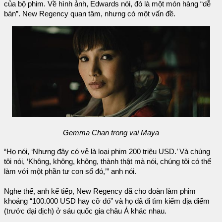
của bộ phim. Về hình ảnh, Edwards nói, đó là một món hàng “dễ
bán”. New Regency quan tâm, nhưng có một vấn đề.
Gemma Chan trong vai Maya
“Họ nói, ‘Nhưng đây có vẻ là loại phim 200 triệu USD.’ Và chúng
tôi nói, ‘Không, không, không, thành thật mà nói, chúng tôi có thể
làm với một phần tư con số đó,’” anh nói.
Nghe thế, anh kể tiếp, New Regency đã cho đoàn làm phim
khoảng “100.000 USD hay cỡ đó” và họ đã đi tìm kiếm địa điểm
(trước đại dịch) ở sáu quốc gia châu Á khác nhau.