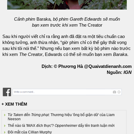
Cảnh phim
Baraka
, bộ phim Gareth Edwards sẽ muốn
bạn xem trước khi xem
The Creator
Sau khi người viết chỉ ra rằng anh đã đặt ra một tiêu chuẩn cao
không tưởng, anh thừa nhận, “giờ phim chỉ có thể gây thất vọng
sau khi tôi nói thế.” Nhưng nếu bạn xem bất kỳ bộ phim nào trước
khi xem
The Creator
, Edwards có thể sẽ muốn bạn xem
Baraka
.
Dịch: © Phương Hà @Quaivatdienanh.com
Nguồn:
IGN
+ XEM THÊM
Từ
Taken
đến
Trừng phạt
: Thương hiệu 'ông bố giận dữ' của Liam
Neeson
Thế nào là 'IMAX đích thực'?
Oppenheimer
dấy lên tranh luận mới
Đôi mắt của Cillian Murphy