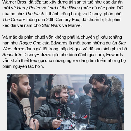
Warner Bros. đã tiếp tục xây dựng tài sản trí tuệ như các dự án
mới về
Harry Potter
và
Lord of the Rings
(mặc dù các phim DC
của họ như
The Flash
ít thành công hơn); và Disney, phân phối
The Creator
thông qua 20th Century Fox, đã chuẩn bị lịch phim
kéo dài vài năm cho
Star Wars
và Marvel.
Và mặc dù phim chuỗi vốn không phải là chuyện gì xấu (chẳng
hạn như
Rogue One
của Edwards là một trong những dự án
Star
Wars
được đánh giá tốt trong thập kỷ qua và đã sản sinh phim bộ
Andor
trên Disney+ được giới phê bình đánh giá cao), Edwards
vẫn khẩn thiết kêu gọi cho những người đang tìm kiếm những bộ
phim nguyên tác hơn.