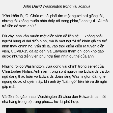
John David Washington trong vai Joshua
“Khó khăn là, ‘Ôi Chúa ơi, tôi phải tìm một người hơi giống tôi’,
nhưng tôi không muốn nhìn thấy tôi trong phim,” anh tự ti. “Ai mà
trả tiền để xem chứ.”
Dù vậy, anh vẫn muốn một diễn viên dễ liên hệ — không phải
người hùng vĩ đại điển hình, mà là một người để khán giả có thể
nhìn thấy chính họ. Vấn đề là, vào thời điểm diễn ra tuyển diễn
viên, COVID-19 đã ập đến, và Edwards thậm chí còn khó gặp
được những diễn viên phù hợp tầm nhìn cụ thể của anh.
Nhưng rồi có Washington, vừa đóng vai chính trong
Tenet
của
Christopher Nolan. Anh nằm trong số ít người mà Edwards và đội
ngũ đang thảo luận và Edwards đoán rằng Washington đã nghe
ngóng được chuyện này, khi anh ấy “bất ngờ” liên hệ và đề nghị
gặp mặt.
Và đến lúc gặp nhau, Washington đã chào đón Edwards tại một
nhà hàng trong bộ trang phục... hơi bị phù hợp.