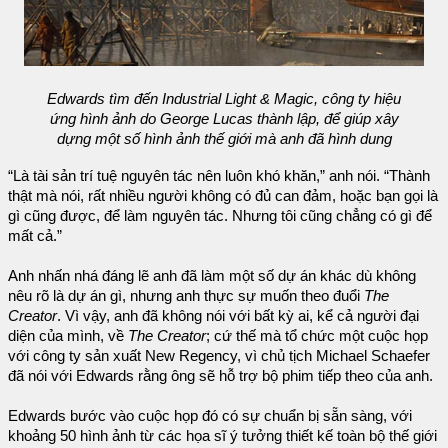
Edwards tìm đến Industrial Light & Magic, công ty hiệu
ứng hình ảnh do George Lucas thành lập, để giúp xây
dựng một số hình ảnh thế giới mà anh đã hình dung
“Là tài sản trí tuệ nguyên tác nên luôn khó khăn,” anh nói. “Thành
thật mà nói, rất nhiều người không có đủ can đảm, hoặc bạn gọi là
gì cũng được, để làm nguyên tác. Nhưng tôi cũng chẳng có gì để
mất cả.”
Anh nhấn nhá đáng lẽ anh đã làm một số dự án khác dù không
nêu rõ là dự án gì, nhưng anh thực sự muốn theo đuổi
The
Creator
. Vì vậy, anh đã không nói với bất kỳ ai, kể cả người đại
diện của mình, về
The Creator
; cứ thế mà tổ chức một cuộc họp
với công ty sản xuất New Regency, vì chủ tịch Michael Schaefer
đã nói với Edwards rằng ông sẽ hỗ trợ bộ phim tiếp theo của anh.
Edwards bước vào cuộc họp đó có sự chuẩn bị sẵn sàng, với
khoảng 50 hình ảnh từ các họa sĩ ý tưởng thiết kế toàn bộ thế giới