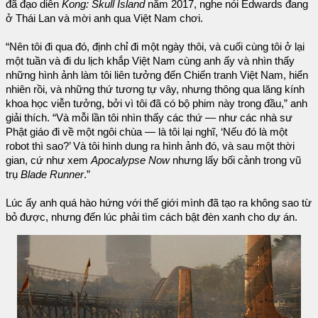
đã đạo diễn
Kong: Skull Island
năm 2017, nghe nói Edwards đang
ở Thái Lan và mời anh qua Việt Nam chơi.
“Nên tôi đi qua đó, định chỉ đi một ngày thôi, và cuối cùng tôi ở lại
một tuần và đi du lịch khắp Việt Nam cùng anh ấy và nhìn thấy
những hình ảnh làm tôi liên tưởng đến Chiến tranh Việt Nam, hiển
nhiên rồi, và những thứ tương tự vây, nhưng thông qua lăng kính
khoa học viễn tưởng, bởi vì tôi đã có bộ phim này trong đầu,” anh
giải thích. “Và mỗi lần tôi nhìn thấy các thứ — như các nhà sư
Phật giáo đi về một ngôi chùa — là tôi lại nghĩ, ‘Nếu đó là một
robot thì sao?’ Và tôi hình dung ra hình ảnh đó, và sau một thời
gian, cứ như xem
Apocalypse Now
nhưng lấy bối cảnh trong vũ
trụ
Blade Runner
.”
Lúc ấy anh quá hào hứng với thế giới mình đã tạo ra không sao từ
bỏ được, nhưng đến lúc phải tìm cách bật đèn xanh cho dự án.