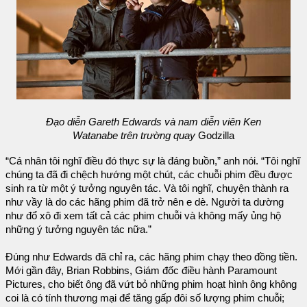
Đạo diễn Gareth Edwards và nam diễn viên Ken
Watanabe trên trường quay
Godzilla
“Cá nhân tôi nghĩ điều đó thực sự là đáng buồn,” anh nói. “Tôi nghĩ
chúng ta đã đi chệch hướng một chút, các chuỗi phim đều được
sinh ra từ một ý tưởng nguyên tác. Và tôi nghĩ, chuyện thành ra
như vầy là do các hãng phim đã trở nên e dè. Người ta dường
như đổ xô đi xem tất cả các phim chuỗi và không mấy ủng hộ
những ý tưởng nguyên tác nữa.”
Đúng như Edwards đã chỉ ra, các hãng phim chạy theo đồng tiền.
Mới gần đây, Brian Robbins, Giám đốc điều hành Paramount
Pictures, cho biết ông đã vứt bỏ những phim hoạt hình ông không
coi là có tính thương mại để tăng gấp đôi số lượng phim chuỗi;