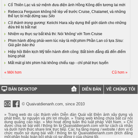
Cổ Thiên Lạc và sứ mệnh đưa điện ảnh Hồng Kông đến tương lai mới
Rebecca Ferguson không hề lép vế trước Cruise, Chalamet, và những
thế lực bí mật đứng sau
Silo
Cô thành trong gương
: Keiichi Hara xây dựng thế giới dành cho những
đứa trẻ bị bắt nạt
Nhiệm vụ thực sự bất khả thi: Nói 'không' với Tom Cruise
Phim hành động phải-xem lúc này là một phim Phần Lan có tựa
Sisu:
Già gân báo thù
Hiệp hội Biên kịch Mỹ tiến hành đình công: Bất bình đẳng đã đến điểm
bùng phát
Mất mát gì khi phim hài không chiếu rạp - chỉ phát trực tuyến
« Mới hơn
Cũ hơn »
BẢN DESKTOP
DIỄN ĐÀN
VỀ CHÚNG TÔI
© Quaivatdienanh.com, since 2010
» Trang web do các thành viên Diễn đàn Quái vật Điện ảnh xây dựng và
phát triển, tự nguyện và phi lợi nhuận. » Trang web không chứa bất cứ nội
dung quảng cáo nào. » Mọi hoạt động tuân thủ luật pháp Việt Nam. » Chỉ
được chia sẻ bài viết / thông tin từ Quaivatdienanh.com với tư cách cá nhân
và dưới hình thức share link trực tiếp. Các hạ tầng mạng / website / đơn vị tổ
chức muốn sử dụng bài viết / thông tin từ Quaivatdienanh.com (trích đăng
một phần hoặc toàn bộ) phải có sự đồng ý của chúng tôi.