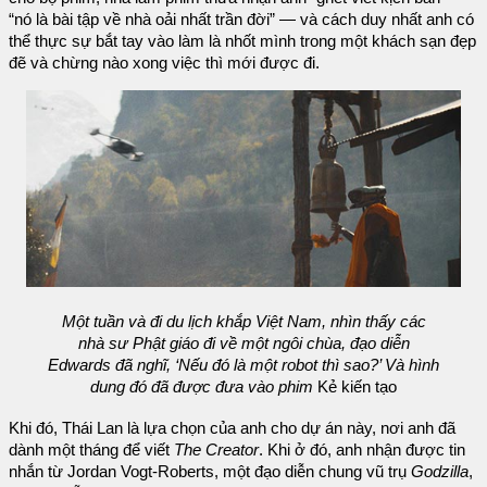
“nó là bài tập về nhà oải nhất trần đời” — và cách duy nhất anh có
thể thực sự bắt tay vào làm là nhốt mình trong một khách sạn đẹp
đẽ và chừng nào xong việc thì mới được đi.
Một tuần và đi du lịch khắp Việt Nam, nhìn thấy các
nhà sư Phật giáo đi về một ngôi chùa, đạo diễn
Edwards đã nghĩ, ‘Nếu đó là một robot thì sao?’ Và hình
dung đó đã được đưa vào phim
Kẻ kiến tạo
Khi đó, Thái Lan là lựa chọn của anh cho dự án này, nơi anh đã
dành một tháng để viết
The Creator
. Khi ở đó, anh nhận được tin
nhắn từ Jordan Vogt-Roberts, một đạo diễn chung vũ trụ
Godzilla
,