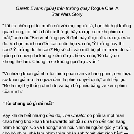
Gareth Evans (giữa) trên trường quay
Rogue One: A
Star Wars Story
“Tất cả những gì tôi muốn nói với mọi người là, bạn thích gì không
quan trọng, có thể là bất cứ thứ gì, hãy ra rạp xem khi phim ra
mắt,” anh nói. “Bởi vì những quyết định này được đưa ra dựa vào
đó. Và bạn mãi hoài đến các cuộc họp và nói, ‘Ý tưởng này thì
sao? Ý tưởng đó thì sao?’ Họ sẽ chỉ vào một bộ phim trước đó rất
giống nó nhưng lại không kiếm được tiền và nói, ‘Đó là lý do
không thể làm. Chúng ta sẽ không gọi được vốn.”
“Vì những khán giả như tôi thích phàn nàn về hãng phim, nên thực
sự khán giả mới là người cầm lá phiếu quyết định,” anh tiếp tục.
“Đó là một hệ thống chính trị và bạn bỏ phiếu bằng vé xem phim
của mình.”
“Tôi chẳng có gì để mất”
Vậy khi đã biết những điều đó,
The Creator
có phải là một màn
chào hàng khó khăn khi Edwards bắt đầu đưa nó đến các hãng
phim không? “Có và không,” anh nói. Nhìn lại nguồn gốc ý tưởng
cho bộ phim, nhà làm phim thừa nhận anh “ghét viết kịch bản” —